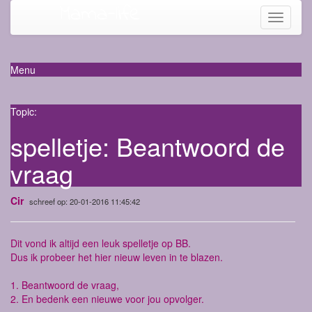
Mama-life
Toggle
navigati
Menu
Topic:
spelletje: Beantwoord de
vraag
Cir
schreef op: 20-01-2016 11:45:42
Dit vond ik altijd een leuk spelletje op BB.
Dus ik probeer het hier nieuw leven in te blazen.
1. Beantwoord de vraag,
2. En bedenk een nieuwe voor jou opvolger.