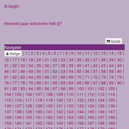
Ik begin:
Hoeveel paar schoenen heb jij?
Quote
Navigatie
|
1
|
2
|
3
|
4
|
5
|
6
|
7
|
8
|
9
|
10
|
11
|
12
|
13
|
14
|
15
|
Vorige
16
|
17
|
18
|
19
|
20
|
21
|
22
|
23
|
24
|
25
|
26
|
27
|
28
|
29
|
30
|
31
|
32
|
33
|
34
|
35
|
36
|
37
|
38
|
39
|
40
|
41
|
42
|
43
|
44
|
45
|
46
|
47
|
48
|
49
|
50
|
51
| 52 |
53
|
54
|
55
|
56
|
57
|
58
|
59
|
60
|
61
|
62
|
63
|
64
|
65
|
66
|
67
|
68
|
69
|
70
|
71
|
72
|
73
|
74
|
75
|
76
|
77
|
78
|
79
|
80
|
81
|
82
|
83
|
84
|
85
|
86
|
87
|
88
|
89
|
90
|
91
|
92
|
93
|
94
|
95
|
96
|
97
|
98
|
99
|
100
|
101
|
102
|
103
|
104
|
105
|
106
|
107
|
108
|
109
|
110
|
111
|
112
|
113
|
114
|
115
|
116
|
117
|
118
|
119
|
120
|
121
|
122
|
123
|
124
|
125
|
126
|
127
|
128
|
129
|
130
|
131
|
132
|
133
|
134
|
135
|
136
|
137
|
138
|
139
|
140
|
141
|
142
|
143
|
144
|
145
|
146
|
147
|
148
|
149
|
150
|
151
|
152
|
153
|
154
|
155
|
156
|
157
|
158
|
159
|
160
|
161
|
162
|
163
|
164
|
165
|
166
|
167
|
168
|
169
|
170
|
171
|
172
|
173
|
174
|
175
|
176
|
177
|
178
|
179
|
180
|