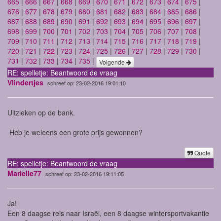
665
|
666
|
667
|
668
|
669
|
670
|
671
|
672
|
673
|
674
|
675
|
676
|
677
|
678
|
679
|
680
|
681
|
682
|
683
|
684
|
685
|
686
|
687
|
688
|
689
|
690
|
691
|
692
|
693
|
694
|
695
|
696
|
697
|
698
|
699
|
700
|
701
|
702
|
703
|
704
|
705
|
706
|
707
|
708
|
709
|
710
|
711
|
712
|
713
|
714
|
715
|
716
|
717
|
718
|
719
|
720
|
721
|
722
|
723
|
724
|
725
|
726
|
727
|
728
|
729
|
730
|
731
|
732
|
733
|
734
|
735
|
Volgende
RE: spelletje: Beantwoord de vraag
Vlindertjes
schreef op: 23-02-2016 19:01:10
Uitzieken op de bank.
Heb je weleens een grote prijs gewonnen?
Quote
RE: spelletje: Beantwoord de vraag
Marielle77
schreef op: 23-02-2016 19:11:05
Ja!
Een 8 daagse reis naar Israël, een 8 daagse wintersportvakantie