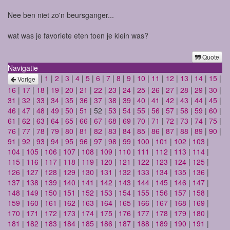
Nee ben niet zo'n beursganger...
wat was je favoriete eten toen je klein was?
Quote
Navigatie
|
1
|
2
|
3
|
4
|
5
|
6
|
7
|
8
|
9
|
10
|
11
|
12
|
13
|
14
|
15
|
Vorige
16
|
17
|
18
|
19
|
20
|
21
|
22
|
23
|
24
|
25
|
26
|
27
|
28
|
29
|
30
|
31
|
32
|
33
|
34
|
35
|
36
|
37
|
38
|
39
|
40
|
41
|
42
|
43
|
44
|
45
|
46
|
47
|
48
|
49
|
50
|
51
| 52 |
53
|
54
|
55
|
56
|
57
|
58
|
59
|
60
|
61
|
62
|
63
|
64
|
65
|
66
|
67
|
68
|
69
|
70
|
71
|
72
|
73
|
74
|
75
|
76
|
77
|
78
|
79
|
80
|
81
|
82
|
83
|
84
|
85
|
86
|
87
|
88
|
89
|
90
|
91
|
92
|
93
|
94
|
95
|
96
|
97
|
98
|
99
|
100
|
101
|
102
|
103
|
104
|
105
|
106
|
107
|
108
|
109
|
110
|
111
|
112
|
113
|
114
|
115
|
116
|
117
|
118
|
119
|
120
|
121
|
122
|
123
|
124
|
125
|
126
|
127
|
128
|
129
|
130
|
131
|
132
|
133
|
134
|
135
|
136
|
137
|
138
|
139
|
140
|
141
|
142
|
143
|
144
|
145
|
146
|
147
|
148
|
149
|
150
|
151
|
152
|
153
|
154
|
155
|
156
|
157
|
158
|
159
|
160
|
161
|
162
|
163
|
164
|
165
|
166
|
167
|
168
|
169
|
170
|
171
|
172
|
173
|
174
|
175
|
176
|
177
|
178
|
179
|
180
|
181
|
182
|
183
|
184
|
185
|
186
|
187
|
188
|
189
|
190
|
191
|