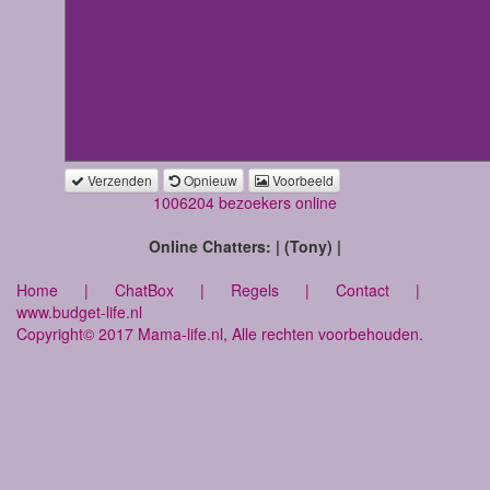
Verzenden
Opnieuw
Voorbeeld
1006204 bezoekers online
Online Chatters: | (Tony) |
Home
|
ChatBox
|
Regels
|
Contact
|
www.budget-life.nl
Copyright© 2017 Mama-life.nl, Alle rechten voorbehouden.