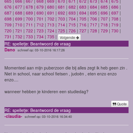
665
|
666
|
667
|
668
|
669
|
670
|
671
|
672
|
673
|
674
|
675
|
676
|
677
|
678
|
679
|
680
|
681
|
682
|
683
|
684
|
685
|
686
|
687
|
688
|
689
|
690
|
691
|
692
|
693
|
694
|
695
|
696
|
697
|
698
|
699
|
700
|
701
|
702
|
703
|
704
|
705
|
706
|
707
|
708
|
709
|
710
|
711
|
712
|
713
|
714
|
715
|
716
|
717
|
718
|
719
|
720
|
721
|
722
|
723
|
724
|
725
|
726
|
727
|
728
|
729
|
730
|
731
|
732
|
733
|
734
|
735
|
Volgende
RE: spelletje: Beantwoord de vraag
Dano
schreef op: 03-10-2016 16:17:26
Momenteel aan mijn puberzoon die bij alles zegt ik heb geen zin .
Niet in school, naar school fietsen , judoën , eten enzo enzo
enzo....
wanneer hebben je kinderen een studiedag?
Quote
RE: spelletje: Beantwoord de vraag
-claudia-
schreef op: 03-10-2016 16:34:40