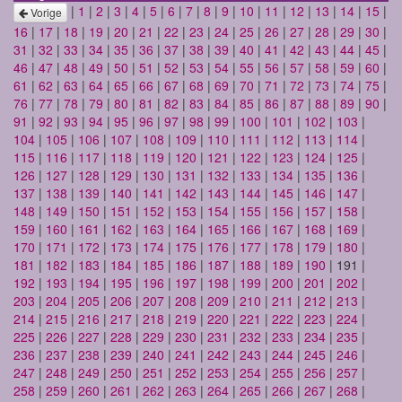
|
1
|
2
|
3
|
4
|
5
|
6
|
7
|
8
|
9
|
10
|
11
|
12
|
13
|
14
|
15
|
Vorige
16
|
17
|
18
|
19
|
20
|
21
|
22
|
23
|
24
|
25
|
26
|
27
|
28
|
29
|
30
|
31
|
32
|
33
|
34
|
35
|
36
|
37
|
38
|
39
|
40
|
41
|
42
|
43
|
44
|
45
|
46
|
47
|
48
|
49
|
50
|
51
|
52
|
53
|
54
|
55
|
56
|
57
|
58
|
59
|
60
|
61
|
62
|
63
|
64
|
65
|
66
|
67
|
68
|
69
|
70
|
71
|
72
|
73
|
74
|
75
|
76
|
77
|
78
|
79
|
80
|
81
|
82
|
83
|
84
|
85
|
86
|
87
|
88
|
89
|
90
|
91
|
92
|
93
|
94
|
95
|
96
|
97
|
98
|
99
|
100
|
101
|
102
|
103
|
104
|
105
|
106
|
107
|
108
|
109
|
110
|
111
|
112
|
113
|
114
|
115
|
116
|
117
|
118
|
119
|
120
|
121
|
122
|
123
|
124
|
125
|
126
|
127
|
128
|
129
|
130
|
131
|
132
|
133
|
134
|
135
|
136
|
137
|
138
|
139
|
140
|
141
|
142
|
143
|
144
|
145
|
146
|
147
|
148
|
149
|
150
|
151
|
152
|
153
|
154
|
155
|
156
|
157
|
158
|
159
|
160
|
161
|
162
|
163
|
164
|
165
|
166
|
167
|
168
|
169
|
170
|
171
|
172
|
173
|
174
|
175
|
176
|
177
|
178
|
179
|
180
|
181
|
182
|
183
|
184
|
185
|
186
|
187
|
188
|
189
|
190
| 191 |
192
|
193
|
194
|
195
|
196
|
197
|
198
|
199
|
200
|
201
|
202
|
203
|
204
|
205
|
206
|
207
|
208
|
209
|
210
|
211
|
212
|
213
|
214
|
215
|
216
|
217
|
218
|
219
|
220
|
221
|
222
|
223
|
224
|
225
|
226
|
227
|
228
|
229
|
230
|
231
|
232
|
233
|
234
|
235
|
236
|
237
|
238
|
239
|
240
|
241
|
242
|
243
|
244
|
245
|
246
|
247
|
248
|
249
|
250
|
251
|
252
|
253
|
254
|
255
|
256
|
257
|
258
|
259
|
260
|
261
|
262
|
263
|
264
|
265
|
266
|
267
|
268
|