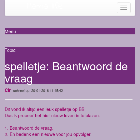
Mama-life
Toggle
navigati
Menu
Topic:
spelletje: Beantwoord de
vraag
Cir
schreef op: 20-01-2016 11:45:42
Dit vond ik altijd een leuk spelletje op BB.
Dus ik probeer het hier nieuw leven in te blazen.
1. Beantwoord de vraag,
2. En bedenk een nieuwe voor jou opvolger.