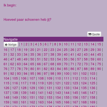
Ik begin:
Hoeveel paar schoenen heb jij?
Quote
Navigatie
|
1
|
2
|
3
|
4
|
5
|
6
|
7
|
8
|
9
|
10
|
11
|
12
|
13
|
14
|
15
|
Vorige
16
|
17
|
18
|
19
|
20
|
21
|
22
|
23
|
24
|
25
|
26
|
27
|
28
|
29
|
30
|
31
|
32
|
33
|
34
|
35
|
36
|
37
|
38
|
39
|
40
|
41
|
42
|
43
|
44
|
45
|
46
|
47
|
48
|
49
|
50
|
51
|
52
|
53
|
54
|
55
|
56
|
57
|
58
|
59
|
60
|
61
|
62
|
63
|
64
|
65
|
66
|
67
|
68
|
69
|
70
|
71
|
72
|
73
|
74
|
75
|
76
|
77
|
78
|
79
|
80
|
81
|
82
|
83
|
84
|
85
|
86
|
87
|
88
|
89
|
90
|
91
|
92
|
93
|
94
|
95
|
96
|
97
|
98
|
99
|
100
|
101
|
102
|
103
|
104
|
105
|
106
|
107
|
108
|
109
|
110
|
111
|
112
|
113
|
114
|
115
|
116
|
117
|
118
|
119
|
120
|
121
|
122
|
123
|
124
|
125
|
126
|
127
|
128
|
129
|
130
|
131
|
132
|
133
|
134
|
135
|
136
|
137
|
138
|
139
|
140
|
141
|
142
|
143
|
144
|
145
|
146
|
147
|
148
|
149
|
150
|
151
|
152
|
153
|
154
|
155
|
156
|
157
|
158
|
159
|
160
|
161
|
162
|
163
|
164
|
165
|
166
|
167
|
168
|
169
|
170
|
171
|
172
|
173
|
174
|
175
|
176
|
177
|
178
|
179
|
180
|