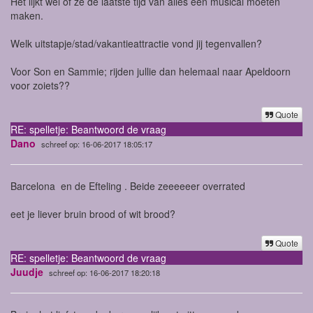
Het lijkt wel of ze de laatste tijd van alles een musical moeten
maken.
Welk uitstapje/stad/vakantieattractie vond jij tegenvallen?
Voor Son en Sammie; rijden jullie dan helemaal naar Apeldoorn
voor zoiets??
Quote
RE: spelletje: Beantwoord de vraag
Dano
schreef op: 16-06-2017 18:05:17
Barcelona en de Efteling . Beide zeeeeeer overrated
eet je liever bruin brood of wit brood?
Quote
RE: spelletje: Beantwoord de vraag
Juudje
schreef op: 16-06-2017 18:20:18