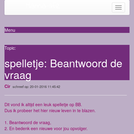
Mama-life
Toggle
navigati
Menu
Topic:
spelletje: Beantwoord de
vraag
Cir
schreef op: 20-01-2016 11:45:42
Dit vond ik altijd een leuk spelletje op BB.
Dus ik probeer het hier nieuw leven in te blazen.
1. Beantwoord de vraag,
2. En bedenk een nieuwe voor jou opvolger.