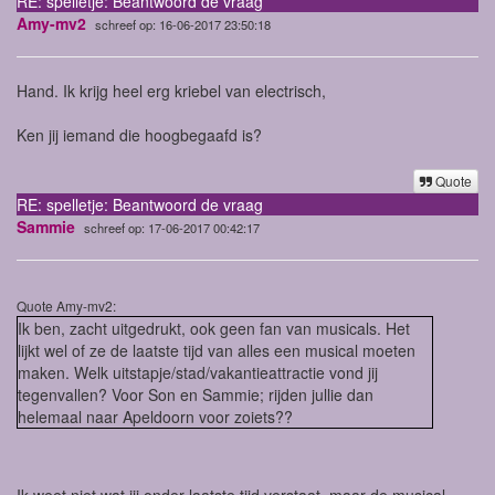
RE: spelletje: Beantwoord de vraag
Amy-mv2
schreef op: 16-06-2017 23:50:18
Hand. Ik krijg heel erg kriebel van electrisch,
Ken jij iemand die hoogbegaafd is?
Quote
RE: spelletje: Beantwoord de vraag
Sammie
schreef op: 17-06-2017 00:42:17
Quote Amy-mv2:
Ik ben, zacht uitgedrukt, ook geen fan van musicals. Het
lijkt wel of ze de laatste tijd van alles een musical moeten
maken. Welk uitstapje/stad/vakantieattractie vond jij
tegenvallen? Voor Son en Sammie; rijden jullie dan
helemaal naar Apeldoorn voor zoiets??
Ik weet niet wat jij onder laatste tijd verstaat, maar de musical