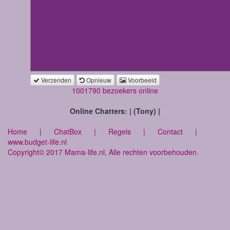
Verzenden
Opnieuw
Voorbeeld
1001790 bezoekers online
Online Chatters: | (Tony) |
Home
|
ChatBox
|
Regels
|
Contact
|
www.budget-life.nl
Copyright© 2017 Mama-life.nl, Alle rechten voorbehouden.