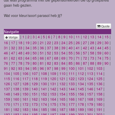
gaan heb gezien.
Wat voor kleur/soort parasol heb jij?
Quote
Navigatie
|
1
|
2
|
3
|
4
|
5
|
6
|
7
|
8
|
9
|
10
|
11
|
12
|
13
|
14
|
15
|
Vorige
16
|
17
|
18
|
19
|
20
|
21
|
22
|
23
|
24
|
25
|
26
|
27
|
28
|
29
|
30
|
31
|
32
|
33
|
34
|
35
|
36
|
37
|
38
|
39
|
40
|
41
|
42
|
43
|
44
|
45
|
46
|
47
|
48
|
49
|
50
|
51
|
52
|
53
|
54
|
55
|
56
|
57
|
58
|
59
|
60
|
61
|
62
|
63
|
64
|
65
|
66
|
67
|
68
|
69
|
70
|
71
|
72
|
73
|
74
|
75
|
76
|
77
|
78
|
79
|
80
|
81
|
82
|
83
|
84
|
85
|
86
|
87
|
88
|
89
|
90
|
91
|
92
|
93
|
94
|
95
|
96
|
97
|
98
|
99
|
100
|
101
|
102
|
103
|
104
|
105
|
106
|
107
|
108
|
109
|
110
|
111
|
112
|
113
|
114
|
115
|
116
|
117
|
118
|
119
|
120
|
121
|
122
|
123
|
124
|
125
|
126
|
127
|
128
|
129
|
130
|
131
|
132
|
133
|
134
|
135
|
136
|
137
|
138
|
139
|
140
|
141
|
142
|
143
|
144
|
145
|
146
|
147
|
148
|
149
|
150
|
151
|
152
|
153
|
154
|
155
|
156
|
157
|
158
|
159
|
160
|
161
|
162
|
163
|
164
|
165
|
166
|
167
|
168
|
169
|
170
|
171
|
172
|
173
|
174
|
175
|
176
|
177
|
178
|
179
|
180
|
181
|
182
|
183
|
184
|
185
|
186
|
187
|
188
|
189
|
190
|
191
|
192
|
193
|
194
|
195
|
196
|
197
|
198
|
199
|
200
|
201
|
202
|