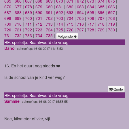
665
|
666
|
667
|
668
|
669
|
670
|
671
|
672
|
673
|
674
|
675
|
676
|
677
|
678
|
679
|
680
|
681
|
682
|
683
|
684
|
685
|
686
|
687
|
688
|
689
|
690
|
691
|
692
|
693
|
694
|
695
|
696
|
697
|
698
|
699
|
700
|
701
|
702
|
703
|
704
|
705
|
706
|
707
|
708
|
709
|
710
|
711
|
712
|
713
|
714
|
715
|
716
|
717
|
718
|
719
|
720
|
721
|
722
|
723
|
724
|
725
|
726
|
727
|
728
|
729
|
730
|
731
|
732
|
733
|
734
|
735
|
Volgende
RE: spelletje: Beantwoord de vraag
Dano
schreef op: 16-06-2017 14:15:53
16. En het duurt nog steeds ❤️
Is de school van je kind ver weg?
Quote
RE: spelletje: Beantwoord de vraag
Sammie
schreef op: 16-06-2017 15:56:55
Nee, kilometer of vier, vijf.