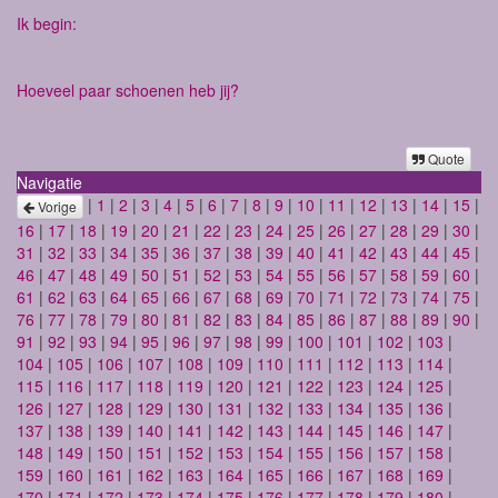
Ik begin:
Hoeveel paar schoenen heb jij?
Quote
Navigatie
|
1
|
2
|
3
|
4
|
5
|
6
|
7
|
8
|
9
|
10
|
11
|
12
|
13
|
14
|
15
|
Vorige
16
|
17
|
18
|
19
|
20
|
21
|
22
|
23
|
24
|
25
|
26
|
27
|
28
|
29
|
30
|
31
|
32
|
33
|
34
|
35
|
36
|
37
|
38
|
39
|
40
|
41
|
42
|
43
|
44
|
45
|
46
|
47
|
48
|
49
|
50
|
51
|
52
|
53
|
54
|
55
|
56
|
57
|
58
|
59
|
60
|
61
|
62
|
63
|
64
|
65
|
66
|
67
|
68
|
69
|
70
|
71
|
72
|
73
|
74
|
75
|
76
|
77
|
78
|
79
|
80
|
81
|
82
|
83
|
84
|
85
|
86
|
87
|
88
|
89
|
90
|
91
|
92
|
93
|
94
|
95
|
96
|
97
|
98
|
99
|
100
|
101
|
102
|
103
|
104
|
105
|
106
|
107
|
108
|
109
|
110
|
111
|
112
|
113
|
114
|
115
|
116
|
117
|
118
|
119
|
120
|
121
|
122
|
123
|
124
|
125
|
126
|
127
|
128
|
129
|
130
|
131
|
132
|
133
|
134
|
135
|
136
|
137
|
138
|
139
|
140
|
141
|
142
|
143
|
144
|
145
|
146
|
147
|
148
|
149
|
150
|
151
|
152
|
153
|
154
|
155
|
156
|
157
|
158
|
159
|
160
|
161
|
162
|
163
|
164
|
165
|
166
|
167
|
168
|
169
|
170
|
171
|
172
|
173
|
174
|
175
|
176
|
177
|
178
|
179
|
180
|