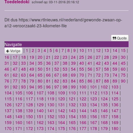
Toedeledoki
schreef op: 03-11-2016 20:16:12
Dit dus https://www.rtlnieuws.nl/nederland/gewonde-zwaan-op-
a12-veroorzaakt-23-kilometer-file
Quote
Navigatie
|
1
|
2
|
3
|
4
|
5
|
6
|
7
|
8
|
9
|
10
|
11
|
12
|
13
|
14
|
15
|
Vorige
16
|
17
|
18
|
19
|
20
|
21
|
22
|
23
|
24
|
25
|
26
|
27
|
28
|
29
|
30
|
31
|
32
|
33
|
34
|
35
|
36
|
37
|
38
|
39
|
40
|
41
|
42
|
43
|
44
|
45
|
46
|
47
|
48
|
49
|
50
|
51
|
52
|
53
|
54
|
55
|
56
|
57
|
58
|
59
|
60
|
61
|
62
|
63
|
64
|
65
|
66
|
67
|
68
|
69
|
70
|
71
|
72
|
73
|
74
|
75
|
76
|
77
|
78
|
79
|
80
|
81
|
82
|
83
|
84
|
85
|
86
|
87
|
88
|
89
|
90
|
91
|
92
|
93
|
94
|
95
|
96
|
97
|
98
|
99
|
100
|
101
|
102
|
103
|
104
|
105
|
106
|
107
|
108
|
109
|
110
|
111
|
112
|
113
|
114
|
115
|
116
|
117
|
118
|
119
|
120
|
121
|
122
|
123
|
124
|
125
|
126
|
127
|
128
|
129
|
130
|
131
|
132
|
133
|
134
|
135
|
136
|
137
|
138
|
139
|
140
|
141
|
142
|
143
|
144
|
145
|
146
|
147
|
148
|
149
|
150
|
151
|
152
|
153
|
154
|
155
|
156
|
157
|
158
|
159
|
160
|
161
|
162
|
163
|
164
|
165
|
166
|
167
|
168
|
169
|
170
|
171
|
172
|
173
|
174
|
175
|
176
|
177
|
178
|
179
|
180
|