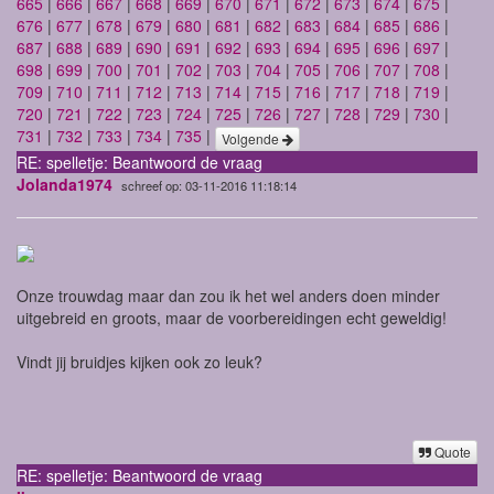
665
|
666
|
667
|
668
|
669
|
670
|
671
|
672
|
673
|
674
|
675
|
676
|
677
|
678
|
679
|
680
|
681
|
682
|
683
|
684
|
685
|
686
|
687
|
688
|
689
|
690
|
691
|
692
|
693
|
694
|
695
|
696
|
697
|
698
|
699
|
700
|
701
|
702
|
703
|
704
|
705
|
706
|
707
|
708
|
709
|
710
|
711
|
712
|
713
|
714
|
715
|
716
|
717
|
718
|
719
|
720
|
721
|
722
|
723
|
724
|
725
|
726
|
727
|
728
|
729
|
730
|
731
|
732
|
733
|
734
|
735
|
Volgende
RE: spelletje: Beantwoord de vraag
Jolanda1974
schreef op: 03-11-2016 11:18:14
Onze trouwdag maar dan zou ik het wel anders doen minder
uitgebreid en groots, maar de voorbereidingen echt geweldig!
Vindt jij bruidjes kijken ook zo leuk?
Quote
RE: spelletje: Beantwoord de vraag