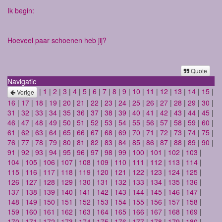
Ik begin:
Hoeveel paar schoenen heb jij?
Quote
Navigatie
|
1
|
2
|
3
|
4
|
5
|
6
|
7
|
8
|
9
|
10
|
11
|
12
|
13
|
14
|
15
|
Vorige
16
|
17
|
18
|
19
|
20
|
21
|
22
|
23
|
24
|
25
|
26
|
27
|
28
|
29
|
30
|
31
|
32
|
33
|
34
|
35
|
36
|
37
|
38
|
39
|
40
|
41
|
42
|
43
|
44
|
45
|
46
|
47
|
48
|
49
|
50
|
51
|
52
|
53
|
54
|
55
|
56
|
57
|
58
|
59
|
60
|
61
|
62
|
63
|
64
|
65
|
66
|
67
|
68
|
69
|
70
|
71
|
72
|
73
|
74
|
75
|
76
|
77
|
78
|
79
|
80
|
81
|
82
|
83
|
84
|
85
|
86
|
87
|
88
|
89
|
90
|
91
|
92
|
93
|
94
|
95
|
96
|
97
|
98
|
99
|
100
|
101
|
102
|
103
|
104
|
105
|
106
|
107
|
108
|
109
|
110
|
111
|
112
|
113
|
114
|
115
|
116
|
117
|
118
|
119
|
120
|
121
|
122
|
123
|
124
|
125
|
126
|
127
|
128
|
129
|
130
|
131
|
132
|
133
|
134
|
135
|
136
|
137
|
138
|
139
|
140
|
141
|
142
|
143
|
144
|
145
|
146
|
147
|
148
|
149
|
150
|
151
|
152
|
153
|
154
|
155
|
156
|
157
|
158
|
159
|
160
|
161
|
162
|
163
|
164
|
165
|
166
|
167
|
168
|
169
|
170
|
171
|
172
|
173
|
174
|
175
|
176
|
177
|
178
|
179
|
180
|