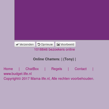
Verzenden
Opnieuw
Voorbeeld
1018846 bezoekers online
Online Chatters: | (Tony) |
Home
|
ChatBox
|
Regels
|
Contact
|
www.budget-life.nl
Copyright© 2017 Mama-life.nl, Alle rechten voorbehouden.