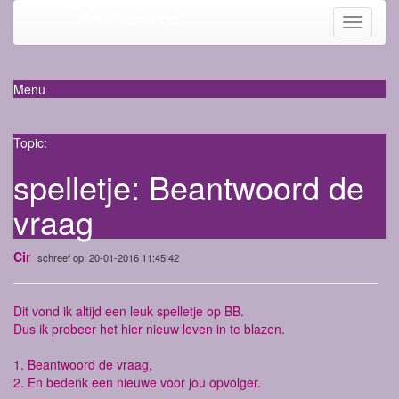
Mama-life
Toggle
navigati
Menu
Topic:
spelletje: Beantwoord de
vraag
Cir
schreef op: 20-01-2016 11:45:42
Dit vond ik altijd een leuk spelletje op BB.
Dus ik probeer het hier nieuw leven in te blazen.
1. Beantwoord de vraag,
2. En bedenk een nieuwe voor jou opvolger.