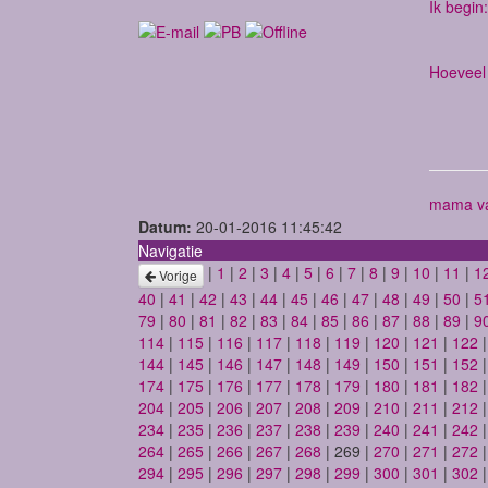
Ik begin:
Hoeveel 
mama va
Datum:
20-01-2016 11:45:42
Navigatie
|
1
|
2
|
3
|
4
|
5
|
6
|
7
|
8
|
9
|
10
|
11
|
1
Vorige
40
|
41
|
42
|
43
|
44
|
45
|
46
|
47
|
48
|
49
|
50
|
5
79
|
80
|
81
|
82
|
83
|
84
|
85
|
86
|
87
|
88
|
89
|
9
114
|
115
|
116
|
117
|
118
|
119
|
120
|
121
|
122
144
|
145
|
146
|
147
|
148
|
149
|
150
|
151
|
152
174
|
175
|
176
|
177
|
178
|
179
|
180
|
181
|
182
204
|
205
|
206
|
207
|
208
|
209
|
210
|
211
|
212
234
|
235
|
236
|
237
|
238
|
239
|
240
|
241
|
242
264
|
265
|
266
|
267
|
268
| 269 |
270
|
271
|
272
294
|
295
|
296
|
297
|
298
|
299
|
300
|
301
|
302