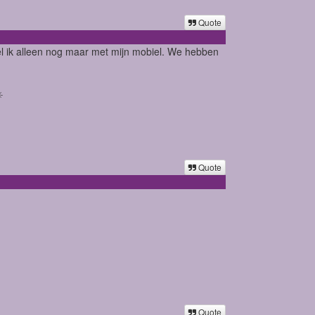
Quote
el ik alleen nog maar met mijn mobiel. We hebben
️
Quote
Quote