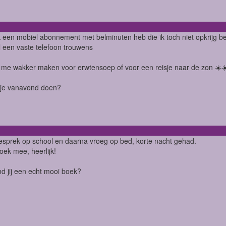
k een mobiel abonnement met belminuten heb die ik toch niet opkrijg b
 een vaste telefoon trouwens
 me wakker maken voor erwtensoep of voor een reisje naar de zon ☀️☀
 je vanavond doen?
sprek op school en daarna vroeg op bed, korte nacht gehad.
ek mee, heerlijk!
d jij een echt mooi boek?