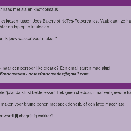
 kaas met sla en knoflooksaus
niet kiezen tussen Joos Bakery of NoTes-Fotocreaties. Vaak gaan ze h
chter de laptop te knutselen.
an ik jouw wakker voor maken?
 naar een persoonlijke creatie? Een email sturen mag altijd!
Fotocreaties / notesfotocreaties@gmail.com
ter/jolanda klinkt beide lekker. Heb geen cheddar, maar wel gewone k
maken voor bruine bonen met spek denk ik, of een latte macchiato.
 wordt jij chagrijnig wakker?