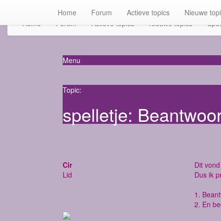
Home
Forum
Actieve topics
Nieuwe top
Home
Forum
Actieve topics
Nieuwe topics
Spot
Menu
Topic:
spelletje: Beantwoo
Cir
Dit vond 
Lid
Dus ik p
1. Bean
2. En be