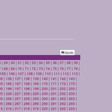
Quote
8
|
29
|
30
|
31
|
32
|
33
|
34
|
35
|
36
|
37
|
38
|
39
|
7
|
68
|
69
|
70
|
71
|
72
|
73
|
74
|
75
|
76
|
77
|
78
|
105
|
106
|
107
|
108
|
109
|
110
|
111
|
112
|
113
|
35
|
136
|
137
|
138
|
139
|
140
|
141
|
142
|
143
|
65
|
166
|
167
|
168
|
169
|
170
|
171
|
172
|
173
|
95
|
196
|
197
|
198
|
199
|
200
|
201
|
202
|
203
|
25
|
226
|
227
|
228
|
229
|
230
|
231
|
232
|
233
|
55
|
256
|
257
|
258
|
259
|
260
|
261
|
262
|
263
|
85
|
286
|
287
|
288
|
289
|
290
|
291
|
292
|
293
|
15
|
316
|
317
|
318
|
319
|
320
|
321
|
322
|
323
|