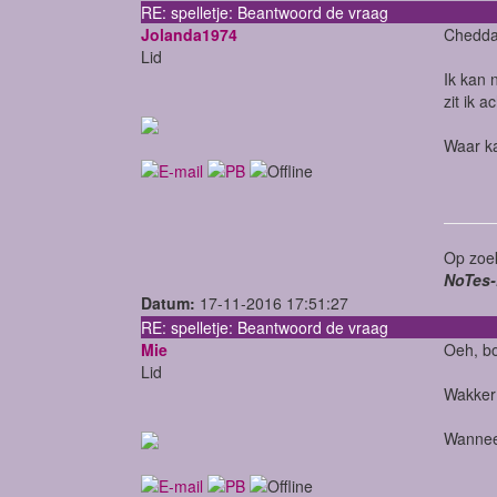
RE: spelletje: Beantwoord de vraag
Jolanda1974
Cheddar
Lid
Ik kan 
zit ik a
Waar k
Op zoek
NoTes-
Datum:
17-11-2016 17:51:27
RE: spelletje: Beantwoord de vraag
Mie
Oeh, bo
Lid
Wakker 
Wanneer