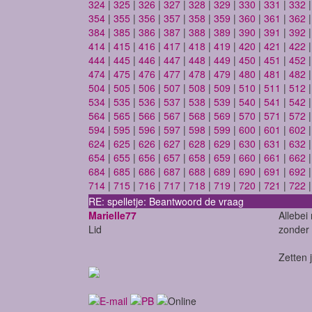
324
|
325
|
326
|
327
|
328
|
329
|
330
|
331
|
332
354
|
355
|
356
|
357
|
358
|
359
|
360
|
361
|
362
384
|
385
|
386
|
387
|
388
|
389
|
390
|
391
|
392
414
|
415
|
416
|
417
|
418
|
419
|
420
|
421
|
422
444
|
445
|
446
|
447
|
448
|
449
|
450
|
451
|
452
474
|
475
|
476
|
477
|
478
|
479
|
480
|
481
|
482
504
|
505
|
506
|
507
|
508
|
509
|
510
|
511
|
512
534
|
535
|
536
|
537
|
538
|
539
|
540
|
541
|
542
564
|
565
|
566
|
567
|
568
|
569
|
570
|
571
|
572
594
|
595
|
596
|
597
|
598
|
599
|
600
|
601
|
602
624
|
625
|
626
|
627
|
628
|
629
|
630
|
631
|
632
654
|
655
|
656
|
657
|
658
|
659
|
660
|
661
|
662
684
|
685
|
686
|
687
|
688
|
689
|
690
|
691
|
692
714
|
715
|
716
|
717
|
718
|
719
|
720
|
721
|
722
RE: spelletje: Beantwoord de vraag
Marielle77
Allebei
Lid
zonder 
Zetten 