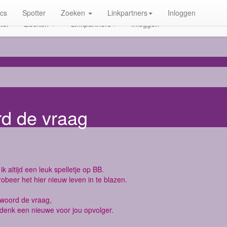
ics
Spotter
Zoeken
Linkpartners
Inloggen
ter
Zoeken
Linkpartners
Inloggen
rd de vraag
ik altijd een leuk spelletje op BB.
robeer het hier nieuw leven in te blazen.
twoord de vraag,
denk een nieuwe voor jou opvolger.