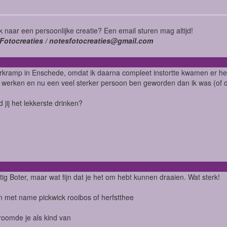
 naar een persoonlijke creatie? Een email sturen mag altijd!
Fotocreaties / notesfotocreaties@gmail.com
kramp in Enschede, omdat ik daarna compleet instortte kwamen er hee
werken en nu een veel sterker persoon ben geworden dan ik was (of da
d jij het lekkerste drinken?
tig Boter, maar wat fijn dat je het om hebt kunnen draaien. Wat sterk!
 met name pickwick rooibos of herfstthee
oomde je als kind van