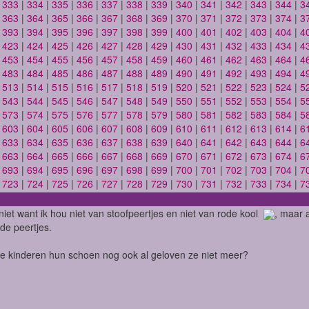
|
333
|
334
|
335
|
336
|
337
|
338
|
339
|
340
|
341
|
342
|
343
|
344
|
3
|
363
|
364
|
365
|
366
|
367
|
368
|
369
|
370
|
371
|
372
|
373
|
374
|
3
|
393
|
394
|
395
|
396
|
397
|
398
|
399
|
400
|
401
|
402
|
403
|
404
|
4
|
423
|
424
|
425
|
426
|
427
|
428
|
429
|
430
|
431
|
432
|
433
|
434
|
4
|
453
|
454
|
455
|
456
|
457
|
458
|
459
|
460
|
461
|
462
|
463
|
464
|
4
|
483
|
484
|
485
|
486
|
487
|
488
|
489
|
490
|
491
|
492
|
493
|
494
|
4
|
513
|
514
|
515
|
516
|
517
|
518
|
519
|
520
|
521
|
522
|
523
|
524
|
5
|
543
|
544
|
545
|
546
|
547
|
548
|
549
|
550
|
551
|
552
|
553
|
554
|
5
|
573
|
574
|
575
|
576
|
577
|
578
|
579
|
580
|
581
|
582
|
583
|
584
|
5
|
603
|
604
|
605
|
606
|
607
|
608
|
609
|
610
|
611
|
612
|
613
|
614
|
6
|
633
|
634
|
635
|
636
|
637
|
638
|
639
|
640
|
641
|
642
|
643
|
644
|
6
|
663
|
664
|
665
|
666
|
667
|
668
|
669
|
670
|
671
|
672
|
673
|
674
|
6
|
693
|
694
|
695
|
696
|
697
|
698
|
699
|
700
|
701
|
702
|
703
|
704
|
7
|
723
|
724
|
725
|
726
|
727
|
728
|
729
|
730
|
731
|
732
|
733
|
734
|
7
 niet want ik hou niet van stoofpeertjes en niet van rode kool
, maar 
de peertjes.
je kinderen hun schoen nog ook al geloven ze niet meer?