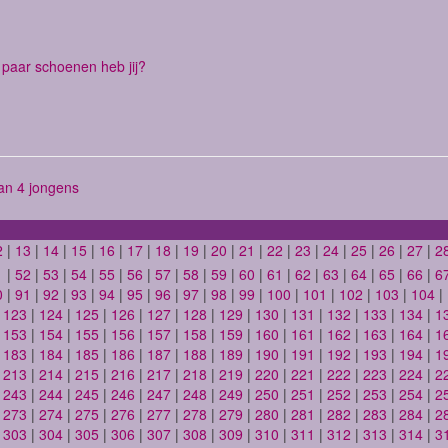
paar schoenen heb jij?
n 4 jongens
2
|
13
|
14
|
15
|
16
|
17
|
18
|
19
|
20
|
21
|
22
|
23
|
24
|
25
|
26
|
27
|
2
1
|
52
|
53
|
54
|
55
|
56
|
57
|
58
|
59
|
60
|
61
|
62
|
63
|
64
|
65
|
66
|
6
0
|
91
|
92
|
93
|
94
|
95
|
96
|
97
|
98
|
99
|
100
|
101
|
102
|
103
|
104
|
|
123
|
124
|
125
|
126
|
127
|
128
|
129
|
130
|
131
|
132
|
133
|
134
|
1
|
153
|
154
|
155
|
156
|
157
|
158
|
159
|
160
|
161
|
162
|
163
|
164
|
1
|
183
|
184
|
185
|
186
|
187
|
188
|
189
|
190
|
191
|
192
|
193
|
194
|
1
|
213
|
214
|
215
|
216
|
217
|
218
|
219
|
220
|
221
|
222
|
223
|
224
|
2
|
243
|
244
|
245
|
246
|
247
|
248
|
249
|
250
|
251
|
252
|
253
|
254
|
2
|
273
|
274
|
275
|
276
|
277
|
278
|
279
|
280
|
281
|
282
|
283
|
284
|
2
|
303
|
304
|
305
|
306
|
307
|
308
|
309
|
310
|
311
|
312
|
313
|
314
|
3