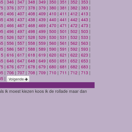
45
|
346
|
347
|
348
|
349
|
350
|
351
|
352
|
353
|
75
|
376
|
377
|
378
|
379
|
380
|
381
|
382
|
383
|
05
|
406
|
407
|
408
|
409
|
410
|
411
|
412
|
413
|
35
|
436
|
437
|
438
|
439
|
440
|
441
|
442
|
443
|
65
|
466
|
467
|
468
|
469
|
470
|
471
|
472
|
473
|
95
|
496
|
497
|
498
|
499
|
500
|
501
|
502
|
503
|
25
|
526
|
527
|
528
|
529
|
530
|
531
|
532
|
533
|
55
|
556
|
557
|
558
|
559
|
560
|
561
|
562
|
563
|
85
|
586
|
587
|
588
|
589
|
590
|
591
|
592
|
593
|
15
|
616
|
617
|
618
|
619
|
620
|
621
|
622
|
623
|
45
|
646
|
647
|
648
|
649
|
650
|
651
|
652
|
653
|
75
|
676
|
677
|
678
|
679
|
680
|
681
|
682
|
683
|
05
|
706
|
707
|
708
|
709
|
710
|
711
|
712
|
713
|
35
|
Volgende
als ik moest kiezen koos ik de rollade maar dan