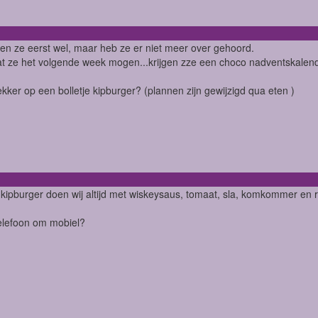
pen ze eerst wel, maar heb ze er niet meer over gehoord.
t ze het volgende week mogen...krijgen zze een choco nadventskalend
lekker op een bolletje kipburger? (plannen zijn gewijzigd qua eten )
e kipburger doen wij altijd met wiskeysaus, tomaat, sla, komkommer en ro
elefoon om mobiel?