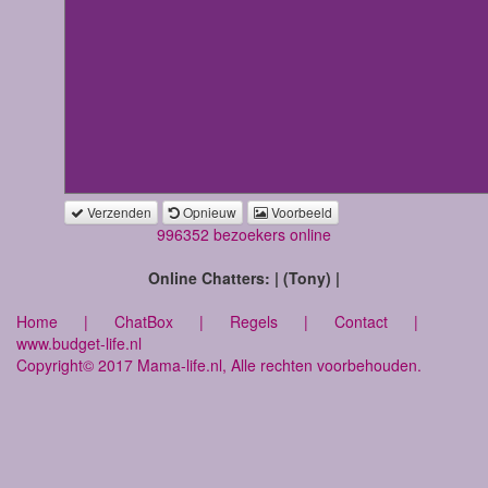
Verzenden
Opnieuw
Voorbeeld
996352 bezoekers online
Online Chatters: | (Tony) |
Home
|
ChatBox
|
Regels
|
Contact
|
www.budget-life.nl
Copyright© 2017 Mama-life.nl, Alle rechten voorbehouden.