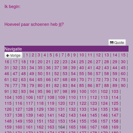
Ik begin:
Hoeveel paar schoenen heb jij?
Quote
Navigatie
|
1
|
2
|
3
|
4
|
5
|
6
|
7
|
8
|
9
|
10
|
11
|
12
|
13
|
14
|
15
|
Vorige
16
|
17
|
18
|
19
|
20
|
21
|
22
|
23
|
24
|
25
|
26
|
27
|
28
|
29
|
30
|
31
|
32
|
33
|
34
|
35
|
36
|
37
|
38
|
39
|
40
|
41
|
42
|
43
|
44
|
45
|
46
|
47
|
48
|
49
|
50
|
51
|
52
|
53
|
54
|
55
|
56
|
57
|
58
|
59
|
60
|
61
|
62
|
63
|
64
|
65
|
66
|
67
|
68
|
69
|
70
|
71
|
72
|
73
|
74
|
75
|
76
|
77
|
78
|
79
|
80
|
81
|
82
|
83
|
84
|
85
|
86
|
87
|
88
|
89
|
90
|
91
|
92
|
93
|
94
|
95
|
96
|
97
|
98
|
99
|
100
|
101
|
102
|
103
|
104
|
105
|
106
|
107
|
108
|
109
|
110
|
111
|
112
|
113
|
114
|
115
|
116
|
117
|
118
|
119
|
120
|
121
|
122
|
123
|
124
|
125
|
126
|
127
|
128
|
129
|
130
|
131
|
132
|
133
|
134
|
135
|
136
|
137
|
138
|
139
|
140
|
141
|
142
|
143
|
144
|
145
|
146
|
147
|
148
|
149
|
150
|
151
|
152
|
153
|
154
|
155
|
156
|
157
|
158
|
159
|
160
|
161
|
162
|
163
| 164 |
165
|
166
|
167
|
168
|
169
|
170
|
171
|
172
|
173
|
174
|
175
|
176
|
177
|
178
|
179
|
180
|