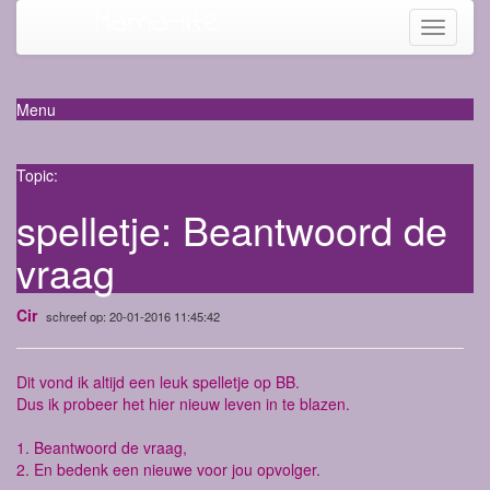
Mama-life
Toggle
navigati
Menu
Topic:
spelletje: Beantwoord de
vraag
Cir
schreef op: 20-01-2016 11:45:42
Dit vond ik altijd een leuk spelletje op BB.
Dus ik probeer het hier nieuw leven in te blazen.
1. Beantwoord de vraag,
2. En bedenk een nieuwe voor jou opvolger.