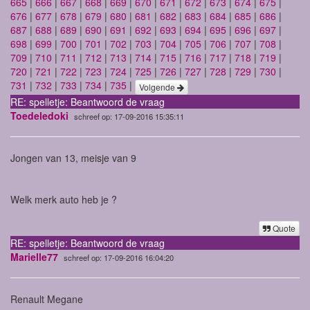
665
|
666
|
667
|
668
|
669
|
670
|
671
|
672
|
673
|
674
|
675
|
676
|
677
|
678
|
679
|
680
|
681
|
682
|
683
|
684
|
685
|
686
|
687
|
688
|
689
|
690
|
691
|
692
|
693
|
694
|
695
|
696
|
697
|
698
|
699
|
700
|
701
|
702
|
703
|
704
|
705
|
706
|
707
|
708
|
709
|
710
|
711
|
712
|
713
|
714
|
715
|
716
|
717
|
718
|
719
|
720
|
721
|
722
|
723
|
724
|
725
|
726
|
727
|
728
|
729
|
730
|
731
|
732
|
733
|
734
|
735
|
Volgende
RE: spelletje: Beantwoord de vraag
Toedeledoki
schreef op: 17-09-2016 15:35:11
Jongen van 13, meisje van 9
Welk merk auto heb je ?
Quote
RE: spelletje: Beantwoord de vraag
Marielle77
schreef op: 17-09-2016 16:04:20
Renault Megane