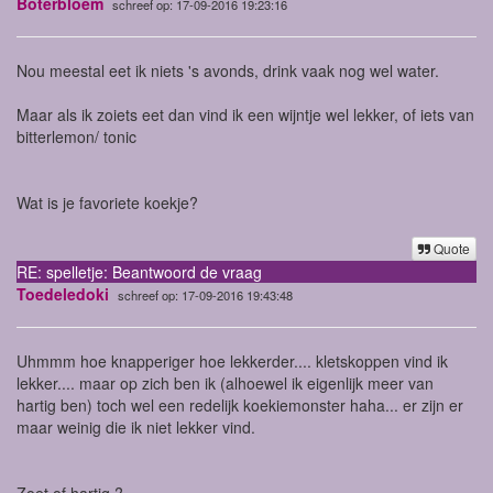
Boterbloem
schreef op: 17-09-2016 19:23:16
Nou meestal eet ik niets 's avonds, drink vaak nog wel water.
Maar als ik zoiets eet dan vind ik een wijntje wel lekker, of iets van
bitterlemon/ tonic
Wat is je favoriete koekje?
Quote
RE: spelletje: Beantwoord de vraag
Toedeledoki
schreef op: 17-09-2016 19:43:48
Uhmmm hoe knapperiger hoe lekkerder.... kletskoppen vind ik
lekker.... maar op zich ben ik (alhoewel ik eigenlijk meer van
hartig ben) toch wel een redelijk koekiemonster haha... er zijn er
maar weinig die ik niet lekker vind.
Zoet of hartig ?