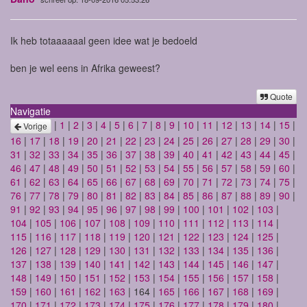
Ik heb totaaaaaal geen idee wat je bedoeld
ben je wel eens in Afrika geweest?
Quote
Navigatie
|
1
|
2
|
3
|
4
|
5
|
6
|
7
|
8
|
9
|
10
|
11
|
12
|
13
|
14
|
15
|
Vorige
16
|
17
|
18
|
19
|
20
|
21
|
22
|
23
|
24
|
25
|
26
|
27
|
28
|
29
|
30
|
31
|
32
|
33
|
34
|
35
|
36
|
37
|
38
|
39
|
40
|
41
|
42
|
43
|
44
|
45
|
46
|
47
|
48
|
49
|
50
|
51
|
52
|
53
|
54
|
55
|
56
|
57
|
58
|
59
|
60
|
61
|
62
|
63
|
64
|
65
|
66
|
67
|
68
|
69
|
70
|
71
|
72
|
73
|
74
|
75
|
76
|
77
|
78
|
79
|
80
|
81
|
82
|
83
|
84
|
85
|
86
|
87
|
88
|
89
|
90
|
91
|
92
|
93
|
94
|
95
|
96
|
97
|
98
|
99
|
100
|
101
|
102
|
103
|
104
|
105
|
106
|
107
|
108
|
109
|
110
|
111
|
112
|
113
|
114
|
115
|
116
|
117
|
118
|
119
|
120
|
121
|
122
|
123
|
124
|
125
|
126
|
127
|
128
|
129
|
130
|
131
|
132
|
133
|
134
|
135
|
136
|
137
|
138
|
139
|
140
|
141
|
142
|
143
|
144
|
145
|
146
|
147
|
148
|
149
|
150
|
151
|
152
|
153
|
154
|
155
|
156
|
157
|
158
|
159
|
160
|
161
|
162
|
163
| 164 |
165
|
166
|
167
|
168
|
169
|
170
|
171
|
172
|
173
|
174
|
175
|
176
|
177
|
178
|
179
|
180
|