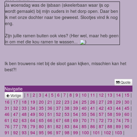
Ja woensdag was de ijsbaan (skeelerbaan waar ijs op
wordt gemaakt) bij mijn ouders in het dorp open. Daar ben
ik met onze dochter naar toe geweest. Slootjes vind ik nog
eng.
Zijn jullie ramen buiten ook vies? (Hier wel, maar heb geen
in om met die kou ramen te wassen...
)
Ik ben trouwens niet bij de sloot gaan kijken, misschien kan het
best?!
Quote
Navigatie
|
1
|
2
|
3
|
4
|
5
|
6
|
7
|
8
|
9
|
10
|
11
|
12
|
13
|
14
|
15
|
Vorige
16
|
17
|
18
|
19
|
20
|
21
|
22
|
23
|
24
|
25
|
26
|
27
|
28
|
29
|
30
|
31
|
32
|
33
|
34
|
35
|
36
|
37
|
38
|
39
|
40
|
41
|
42
|
43
|
44
|
45
|
46
|
47
|
48
|
49
|
50
|
51
|
52
|
53
|
54
|
55
|
56
|
57
|
58
|
59
|
60
|
61
|
62
|
63
|
64
|
65
|
66
|
67
|
68
|
69
|
70
|
71
|
72
|
73
|
74
|
75
|
76
|
77
|
78
|
79
|
80
|
81
|
82
|
83
|
84
|
85
|
86
|
87
|
88
|
89
|
90
|
91
|
92
|
93
|
94
|
95
|
96
|
97
|
98
|
99
|
100
|
101
|
102
|
103
|