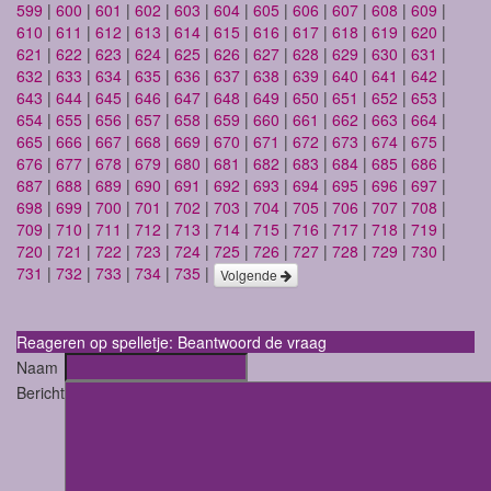
599
|
600
|
601
|
602
|
603
|
604
|
605
|
606
|
607
|
608
|
609
|
610
|
611
|
612
|
613
|
614
|
615
|
616
|
617
|
618
|
619
|
620
|
621
|
622
|
623
|
624
|
625
|
626
|
627
|
628
|
629
|
630
|
631
|
632
|
633
|
634
|
635
|
636
|
637
|
638
|
639
|
640
|
641
|
642
|
643
|
644
|
645
|
646
|
647
|
648
|
649
|
650
|
651
|
652
|
653
|
654
|
655
|
656
|
657
|
658
|
659
|
660
|
661
|
662
|
663
|
664
|
665
|
666
|
667
|
668
|
669
|
670
|
671
|
672
|
673
|
674
|
675
|
676
|
677
|
678
|
679
|
680
|
681
|
682
|
683
|
684
|
685
|
686
|
687
|
688
|
689
|
690
|
691
|
692
|
693
|
694
|
695
|
696
|
697
|
698
|
699
|
700
|
701
|
702
|
703
|
704
|
705
|
706
|
707
|
708
|
709
|
710
|
711
|
712
|
713
|
714
|
715
|
716
|
717
|
718
|
719
|
720
|
721
|
722
|
723
|
724
|
725
|
726
|
727
|
728
|
729
|
730
|
731
|
732
|
733
|
734
|
735
|
Volgende
Reageren op spelletje: Beantwoord de vraag
Naam
Bericht