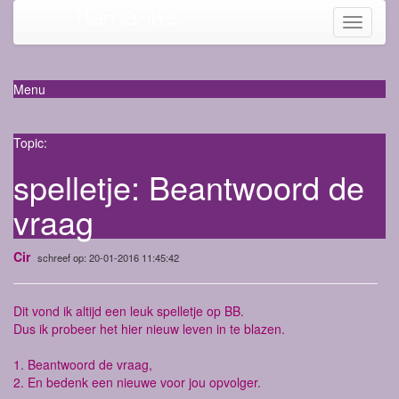
Mama-life
Toggle
navigati
Menu
Topic:
spelletje: Beantwoord de
vraag
Cir
schreef op: 20-01-2016 11:45:42
Dit vond ik altijd een leuk spelletje op BB.
Dus ik probeer het hier nieuw leven in te blazen.
1. Beantwoord de vraag,
2. En bedenk een nieuwe voor jou opvolger.