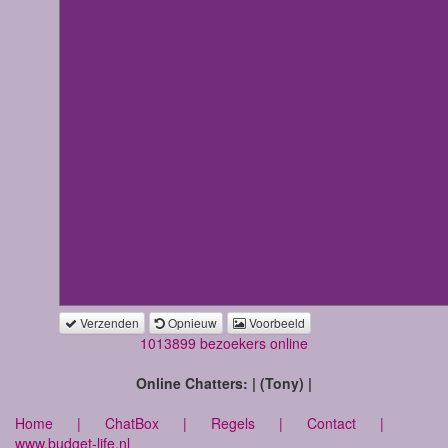
Verzenden
Opnieuw
Voorbeeld
1013899 bezoekers online
Online Chatters: | (Tony) |
Home
|
ChatBox
|
Regels
|
Contact
|
www.budget-life.nl