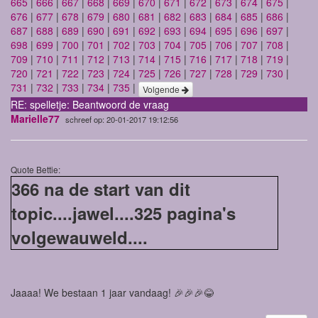
665
|
666
|
667
|
668
|
669
|
670
|
671
|
672
|
673
|
674
|
675
|
676
|
677
|
678
|
679
|
680
|
681
|
682
|
683
|
684
|
685
|
686
|
687
|
688
|
689
|
690
|
691
|
692
|
693
|
694
|
695
|
696
|
697
|
698
|
699
|
700
|
701
|
702
|
703
|
704
|
705
|
706
|
707
|
708
|
709
|
710
|
711
|
712
|
713
|
714
|
715
|
716
|
717
|
718
|
719
|
720
|
721
|
722
|
723
|
724
|
725
|
726
|
727
|
728
|
729
|
730
|
731
|
732
|
733
|
734
|
735
|
Volgende
RE: spelletje: Beantwoord de vraag
Marielle77
schreef op: 20-01-2017 19:12:56
Quote Bettie:
366 na de start van dit
topic....jawel....325 pagina's
volgewauweld....
Jaaaa! We bestaan 1 jaar vandaag! 🎉🎉🎉😂