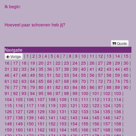
Ik begin:
Hoeveel paar schoenen heb jij?
Quote
Navigatie
|
1
|
2
|
3
|
4
|
5
|
6
|
7
|
8
|
9
|
10
|
11
|
12
|
13
|
14
|
15
|
Vorige
16
|
17
|
18
|
19
|
20
|
21
|
22
|
23
|
24
|
25
|
26
|
27
|
28
|
29
|
30
|
31
|
32
|
33
|
34
|
35
|
36
|
37
|
38
|
39
|
40
|
41
|
42
|
43
|
44
|
45
|
46
|
47
|
48
|
49
|
50
|
51
|
52
|
53
|
54
|
55
|
56
|
57
|
58
|
59
|
60
|
61
|
62
|
63
|
64
|
65
|
66
|
67
|
68
|
69
|
70
|
71
|
72
|
73
|
74
|
75
|
76
|
77
|
78
|
79
|
80
|
81
|
82
|
83
|
84
|
85
|
86
|
87
|
88
|
89
|
90
|
91
|
92
|
93
|
94
|
95
|
96
|
97
|
98
|
99
|
100
|
101
|
102
|
103
|
104
|
105
|
106
|
107
|
108
|
109
|
110
|
111
|
112
|
113
|
114
|
115
|
116
|
117
|
118
|
119
|
120
|
121
|
122
|
123
|
124
|
125
|
126
|
127
|
128
|
129
|
130
|
131
|
132
|
133
|
134
|
135
|
136
|
137
|
138
|
139
|
140
|
141
|
142
|
143
|
144
|
145
|
146
|
147
|
148
|
149
|
150
|
151
|
152
|
153
|
154
|
155
|
156
|
157
|
158
|
159
|
160
|
161
|
162
|
163
|
164
|
165
|
166
|
167
|
168
|
169
|
170
|
171
|
172
|
173
|
174
|
175
|
176
|
177
|
178
|
179
|
180
|