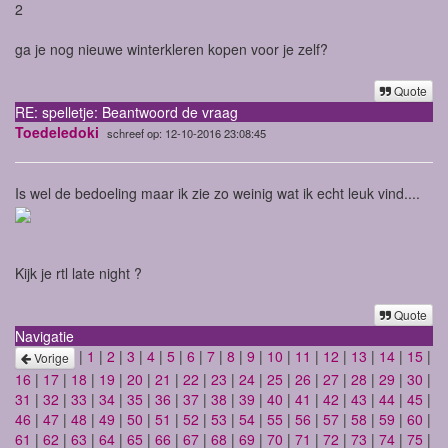
2
ga je nog nieuwe winterkleren kopen voor je zelf?
Quote
RE: spelletje: Beantwoord de vraag
Toedeledoki
schreef op: 12-10-2016 23:08:45
Is wel de bedoeling maar ik zie zo weinig wat ik echt leuk vind....
Kijk je rtl late night ?
Quote
Navigatie
|
1
|
2
|
3
|
4
|
5
|
6
|
7
|
8
|
9
|
10
|
11
|
12
|
13
|
14
|
15
|
Vorige
16
|
17
|
18
|
19
|
20
|
21
|
22
|
23
|
24
|
25
|
26
|
27
|
28
|
29
|
30
|
31
|
32
|
33
|
34
|
35
|
36
|
37
|
38
|
39
|
40
|
41
|
42
|
43
|
44
|
45
|
46
|
47
|
48
|
49
|
50
|
51
|
52
|
53
|
54
|
55
|
56
|
57
|
58
|
59
|
60
|
61
|
62
|
63
|
64
|
65
|
66
|
67
|
68
|
69
|
70
|
71
|
72
|
73
|
74
|
75
|