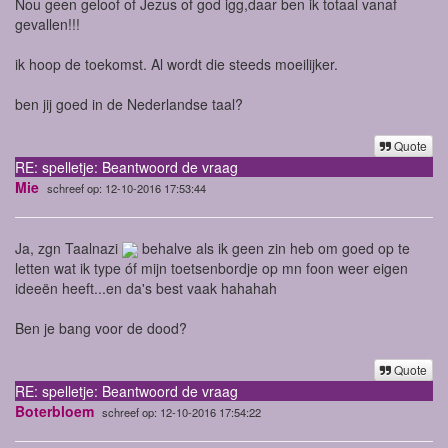
Nou geen geloof of Jezus of god igg,daar ben ik totaal vanaf
gevallen!!!
ik hoop de toekomst. Al wordt die steeds moeilijker.
ben jij goed in de Nederlandse taal?
Quote
RE: spelletje: Beantwoord de vraag
Mie
schreef op: 12-10-2016 17:53:44
Ja, zgn Taalnazi
behalve als ik geen zin heb om goed op te
letten wat ik type óf mijn toetsenbordje op mn foon weer eigen
ideeën heeft...en da's best vaak hahahah
Ben je bang voor de dood?
Quote
RE: spelletje: Beantwoord de vraag
Boterbloem
schreef op: 12-10-2016 17:54:22