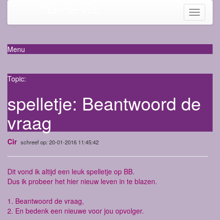
Mama-life
Toggle
navigati
Menu
Topic:
spelletje: Beantwoord de
vraag
Cir
schreef op: 20-01-2016 11:45:42
Dit vond ik altijd een leuk spelletje op BB.
Dus ik probeer het hier nieuw leven in te blazen.
1. Beantwoord de vraag,
2. En bedenk een nieuwe voor jou opvolger.