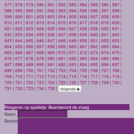
577
|
578
|
579
|
580
|
581
|
582
|
583
|
584
|
585
|
586
|
587
|
588
|
589
|
590
|
591
|
592
|
593
|
594
|
595
|
596
|
597
|
598
|
599
|
600
|
601
|
602
|
603
|
604
|
605
|
606
|
607
|
608
|
609
|
610
|
611
|
612
|
613
|
614
|
615
|
616
|
617
|
618
|
619
|
620
|
621
|
622
|
623
|
624
|
625
|
626
|
627
|
628
|
629
|
630
|
631
|
632
|
633
|
634
|
635
|
636
|
637
|
638
|
639
|
640
|
641
|
642
|
643
|
644
|
645
|
646
|
647
|
648
|
649
|
650
|
651
|
652
|
653
|
654
|
655
|
656
|
657
|
658
|
659
|
660
|
661
|
662
|
663
|
664
|
665
|
666
|
667
|
668
|
669
|
670
|
671
|
672
|
673
|
674
|
675
|
676
|
677
|
678
|
679
|
680
|
681
|
682
|
683
|
684
|
685
|
686
|
687
|
688
|
689
|
690
|
691
|
692
|
693
|
694
|
695
|
696
|
697
|
698
|
699
|
700
|
701
|
702
|
703
|
704
|
705
|
706
|
707
|
708
|
709
|
710
|
711
|
712
|
713
|
714
|
715
|
716
|
717
|
718
|
719
|
720
|
721
|
722
|
723
|
724
|
725
|
726
|
727
|
728
|
729
|
730
|
731
|
732
|
733
|
734
|
735
|
Volgende
Reageren op spelletje: Beantwoord de vraag
Naam
Bericht