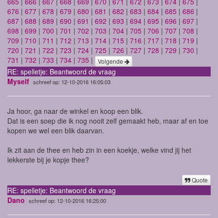
665
|
666
|
667
|
668
|
669
|
670
|
671
|
672
|
673
|
674
|
675
|
676
|
677
|
678
|
679
|
680
|
681
|
682
|
683
|
684
|
685
|
686
|
687
|
688
|
689
|
690
|
691
|
692
|
693
|
694
|
695
|
696
|
697
|
698
|
699
|
700
|
701
|
702
|
703
|
704
|
705
|
706
|
707
|
708
|
709
|
710
|
711
|
712
|
713
|
714
|
715
|
716
|
717
|
718
|
719
|
720
|
721
|
722
|
723
|
724
|
725
|
726
|
727
|
728
|
729
|
730
|
731
|
732
|
733
|
734
|
735
|
Volgende
RE: spelletje: Beantwoord de vraag
Myself
schreef op: 12-10-2016 16:05:03
Ja hoor, ga naar de winkel en koop een blik.
Dat is een soep die ik nog nooit zelf gemaakt heb, maar af en toe
kopen we wel een blik daarvan.
Ik zit aan de thee en heb zin in een koekje, welke vind jij het
lekkerste bij je kopje thee?
Quote
RE: spelletje: Beantwoord de vraag
Dano
schreef op: 12-10-2016 16:25:00