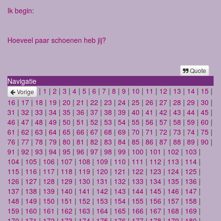
Ik begin:
Hoeveel paar schoenen heb jij?
Quote
Navigatie
|
1
|
2
|
3
|
4
|
5
|
6
|
7
|
8
|
9
|
10
|
11
|
12
|
13
|
14
|
15
|
Vorige
16
|
17
|
18
|
19
|
20
|
21
|
22
|
23
|
24
|
25
|
26
|
27
|
28
|
29
|
30
|
31
|
32
|
33
|
34
|
35
|
36
|
37
|
38
|
39
|
40
|
41
|
42
|
43
|
44
|
45
|
46
|
47
|
48
|
49
|
50
|
51
|
52
|
53
|
54
|
55
|
56
|
57
|
58
|
59
|
60
|
61
|
62
|
63
|
64
|
65
|
66
|
67
|
68
|
69
|
70
|
71
|
72
|
73
|
74
|
75
|
76
|
77
|
78
|
79
|
80
|
81
|
82
|
83
|
84
|
85
|
86
|
87
|
88
|
89
|
90
|
91
|
92
|
93
|
94
|
95
|
96
|
97
|
98
|
99
|
100
|
101
|
102
|
103
|
104
|
105
|
106
|
107
|
108
|
109
|
110
|
111
|
112
|
113
|
114
|
115
|
116
|
117
|
118
|
119
|
120
|
121
|
122
|
123
|
124
|
125
|
126
|
127
|
128
|
129
|
130
|
131
|
132
|
133
|
134
|
135
|
136
|
137
|
138
|
139
|
140
|
141
|
142
|
143
|
144
|
145
|
146
|
147
|
148
|
149
|
150
|
151
|
152
|
153
|
154
|
155
|
156
|
157
|
158
|
159
|
160
|
161
|
162
|
163
|
164
|
165
|
166
|
167
|
168
|
169
|
170
|
171
|
172
|
173
|
174
|
175
|
176
|
177
|
178
|
179
|
180
|