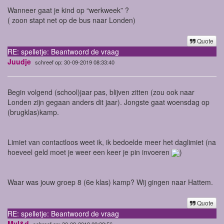
Wanneer gaat je kind op “werkweek” ?
( zoon stapt net op de bus naar Londen)
Quote
RE: spelletje: Beantwoord de vraag
Juudje
schreef op: 30-09-2019 08:33:40
Begin volgend (school)jaar pas, blijven zitten (zou ook naar
Londen zijn gegaan anders dit jaar). Jongste gaat woensdag op
(brugklas)kamp.
Limiet van contactloos weet ik, ik bedoelde meer het daglimiet (na
hoeveel geld moet je weer een keer je pin invoeren
)
Waar was jouw groep 8 (6e klas) kamp? Wij gingen naar Hattem.
Quote
RE: spelletje: Beantwoord de vraag
Mvl&d
schreef op: 30-09-2019 09:38:56