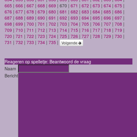
665
|
666
|
667
|
668
|
669
| 670 |
671
|
672
|
673
|
674
|
675
|
676
|
677
|
678
|
679
|
680
|
681
|
682
|
683
|
684
|
685
|
686
|
687
|
688
|
689
|
690
|
691
|
692
|
693
|
694
|
695
|
696
|
697
|
698
|
699
|
700
|
701
|
702
|
703
|
704
|
705
|
706
|
707
|
708
|
709
|
710
|
711
|
712
|
713
|
714
|
715
|
716
|
717
|
718
|
719
|
720
|
721
|
722
|
723
|
724
|
725
|
726
|
727
|
728
|
729
|
730
|
731
|
732
|
733
|
734
|
735
|
Volgende
Reageren op spelletje: Beantwoord de vraag
Naam
Bericht