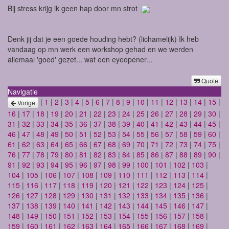
Bij stress krijg ik geen hap door mn strot
Denk jij dat je een goede houding hebt? (lichamelijk) Ik heb
vandaag op mn werk een workshop gehad en we werden
allemaal 'goed' gezet... wat een eyeopener...
Quote
Navigatie
|
1
|
2
|
3
|
4
|
5
|
6
|
7
|
8
|
9
|
10
|
11
|
12
|
13
|
14
|
15
|
Vorige
16
|
17
|
18
|
19
|
20
|
21
|
22
|
23
|
24
|
25
|
26
|
27
|
28
|
29
|
30
|
31
|
32
|
33
|
34
|
35
|
36
|
37
|
38
|
39
|
40
|
41
|
42
|
43
|
44
|
45
|
46
|
47
|
48
|
49
|
50
|
51
|
52
|
53
|
54
|
55
|
56
|
57
|
58
|
59
|
60
|
61
|
62
|
63
|
64
|
65
|
66
|
67
|
68
|
69
|
70
|
71
|
72
|
73
|
74
|
75
|
76
|
77
|
78
|
79
|
80
|
81
|
82
|
83
|
84
|
85
|
86
|
87
|
88
|
89
|
90
|
91
|
92
|
93
|
94
|
95
|
96
|
97
|
98
|
99
|
100
|
101
|
102
|
103
|
104
|
105
|
106
|
107
|
108
|
109
|
110
|
111
|
112
|
113
|
114
|
115
|
116
|
117
|
118
|
119
|
120
|
121
|
122
|
123
|
124
|
125
|
126
|
127
|
128
|
129
|
130
|
131
|
132
|
133
|
134
|
135
|
136
|
137
|
138
|
139
|
140
|
141
|
142
|
143
|
144
|
145
|
146
|
147
|
148
|
149
|
150
|
151
|
152
|
153
|
154
|
155
|
156
|
157
|
158
|
159
|
160
|
161
|
162
|
163
|
164
|
165
|
166
|
167
|
168
|
169
|