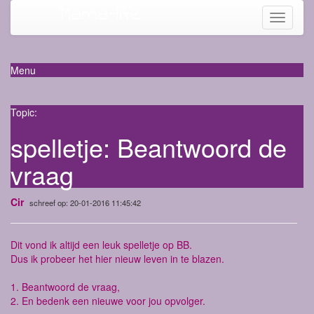
Mama-life
Toggle
navigati
Menu
Topic:
spelletje: Beantwoord de
vraag
Cir
schreef op: 20-01-2016 11:45:42
Dit vond ik altijd een leuk spelletje op BB.
Dus ik probeer het hier nieuw leven in te blazen.
1. Beantwoord de vraag,
2. En bedenk een nieuwe voor jou opvolger.