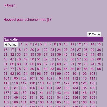
Ik begin:
Hoeveel paar schoenen heb jij?
Quote
Navigatie
|
1
|
2
|
3
|
4
|
5
|
6
|
7
|
8
|
9
|
10
|
11
|
12
|
13
|
14
|
15
|
Vorige
16
|
17
|
18
|
19
|
20
|
21
|
22
|
23
|
24
|
25
|
26
|
27
|
28
|
29
|
30
|
31
|
32
|
33
|
34
|
35
|
36
|
37
|
38
|
39
|
40
|
41
|
42
|
43
|
44
|
45
|
46
|
47
|
48
|
49
|
50
|
51
|
52
|
53
|
54
|
55
|
56
|
57
|
58
|
59
|
60
|
61
|
62
|
63
|
64
|
65
|
66
|
67
|
68
|
69
|
70
|
71
|
72
|
73
|
74
|
75
|
76
|
77
|
78
|
79
|
80
|
81
|
82
|
83
|
84
|
85
|
86
|
87
|
88
|
89
|
90
|
91
|
92
|
93
|
94
|
95
|
96
|
97
|
98
|
99
|
100
|
101
|
102
|
103
|
104
|
105
|
106
|
107
|
108
|
109
|
110
|
111
|
112
|
113
|
114
|
115
|
116
|
117
|
118
|
119
|
120
|
121
|
122
|
123
|
124
|
125
|
126
|
127
|
128
|
129
|
130
|
131
|
132
|
133
|
134
|
135
|
136
|
137
|
138
|
139
|
140
|
141
|
142
|
143
|
144
|
145
|
146
|
147
|
148
|
149
|
150
|
151
|
152
|
153
|
154
|
155
|
156
|
157
|
158
|
159
|
160
|
161
|
162
|
163
|
164
|
165
|
166
|
167
|
168
|
169
|
170
|
171
|
172
|
173
|
174
|
175
|
176
|
177
|
178
|
179
|
180
|