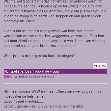
Wat me wel tegenstaat is dat 'het klimaat' zo gehypet wordt, tot
het absurde aan toe. Ik hoorde op de terugweg in de auto oiver
duurzame festvalbandjes (je weet wel, die je om je arm krijgt), die
je dan na afloop in de aarde kan stoppen en dan groeit er een
bloemetje uit. Zucht.
Ik denk dat we met z'n allen gewoon wat bewuster moeten
worden van wat we verspillen, weggooien, verbruiken. En ik ben
zelf daar absoluut geen goed voorbeeld van. Ik hou van vlees, rij
een diesel bus en gooi bijna alles in de droger.
Wat zijn jouw niet erg milieu bewuste dingen?
Quote
RE: spelletje: Beantwoord de vraag
Dano
schreef op: 30-09-2019 06:04:31
Rij in een oudere BMW en in een Chevyvan ( wel op gas) maar
moet vaker de fiets nemen.
ga soms met vliegtuig.....
verder , gebruik geen droger en ik scheid m’n afval.