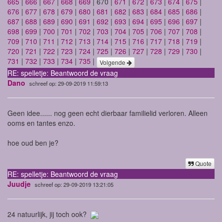
665
|
666
|
667
|
668
|
669
| 670 |
671
|
672
|
673
|
674
|
675
|
676
|
677
|
678
|
679
|
680
|
681
|
682
|
683
|
684
|
685
|
686
|
687
|
688
|
689
|
690
|
691
|
692
|
693
|
694
|
695
|
696
|
697
|
698
|
699
|
700
|
701
|
702
|
703
|
704
|
705
|
706
|
707
|
708
|
709
|
710
|
711
|
712
|
713
|
714
|
715
|
716
|
717
|
718
|
719
|
720
|
721
|
722
|
723
|
724
|
725
|
726
|
727
|
728
|
729
|
730
|
731
|
732
|
733
|
734
|
735
|
Volgende
RE: spelletje: Beantwoord de vraag
Dano
schreef op: 29-09-2019 11:59:13
Geen idee...... nog geen echt dierbaar familielid verloren. Alleen
ooms en tantes enzo.
hoe oud ben je?
Quote
RE: spelletje: Beantwoord de vraag
Juudje
schreef op: 29-09-2019 13:21:05
24 natuurlijk, jij toch ook?