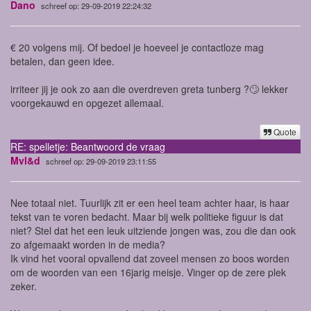
Dano
schreef op: 29-09-2019 22:24:32
€ 20 volgens mij. Of bedoel je hoeveel je contactloze mag
betalen, dan geen idee.
irriteer jij je ook zo aan die overdreven greta tunberg ?🙄 lekker
voorgekauwd en opgezet allemaal.
Quote
RE: spelletje: Beantwoord de vraag
Mvl&d
schreef op: 29-09-2019 23:11:55
Nee totaal niet. Tuurlijk zit er een heel team achter haar, is haar
tekst van te voren bedacht. Maar bij welk politieke figuur is dat
niet? Stel dat het een leuk uitziende jongen was, zou die dan ook
zo afgemaakt worden in de media?
Ik vind het vooral opvallend dat zoveel mensen zo boos worden
om de woorden van een 16jarig meisje. Vinger op de zere plek
zeker.