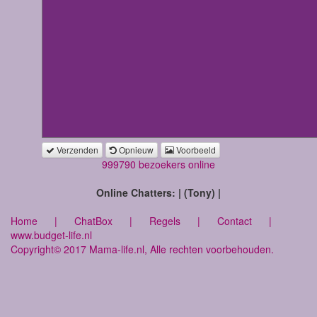
Verzenden
Opnieuw
Voorbeeld
999790 bezoekers online
Online Chatters: | (Tony) |
Home
|
ChatBox
|
Regels
|
Contact
|
www.budget-life.nl
Copyright© 2017 Mama-life.nl, Alle rechten voorbehouden.