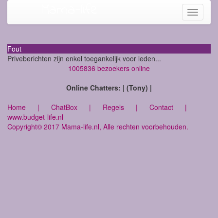
Mama-life
Toggle
navigati
Fout
Priveberichten zijn enkel toegankelijk voor leden...
1005836 bezoekers online
Online Chatters: | (Tony) |
Home
|
ChatBox
|
Regels
|
Contact
|
www.budget-life.nl
Copyright© 2017 Mama-life.nl, Alle rechten voorbehouden.