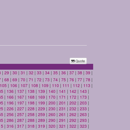
Quote
8
|
29
|
30
|
31
|
32
|
33
|
34
|
35
|
36
|
37
|
38
|
39
|
7
|
68
|
69
|
70
|
71
|
72
|
73
|
74
|
75
|
76
|
77
|
78
|
105
|
106
|
107
|
108
|
109
|
110
|
111
|
112
|
113
|
35
|
136
|
137
|
138
|
139
|
140
|
141
|
142
|
143
|
65
|
166
|
167
|
168
|
169
|
170
|
171
|
172
|
173
|
95
|
196
|
197
|
198
|
199
|
200
|
201
|
202
|
203
|
25
|
226
|
227
|
228
|
229
|
230
|
231
|
232
|
233
|
55
|
256
|
257
|
258
|
259
|
260
|
261
|
262
|
263
|
85
|
286
|
287
|
288
|
289
|
290
|
291
|
292
|
293
|
15
|
316
|
317
|
318
|
319
|
320
|
321
|
322
|
323
|