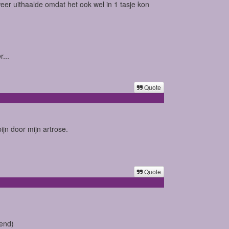
weer uithaalde omdat het ook wel in 1 tasje kon
r...
Quote
jn door mijn artrose.
Quote
iend)