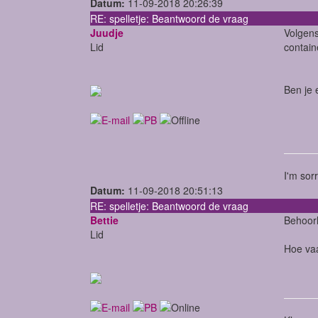
Datum:
11-09-2018 20:26:39
RE: spelletje: Beantwoord de vraag
Juudje
Volgens
Lid
contain
Ben je 
I'm sor
Datum:
11-09-2018 20:51:13
RE: spelletje: Beantwoord de vraag
Bettie
Behoorl
Lid
Hoe vaa