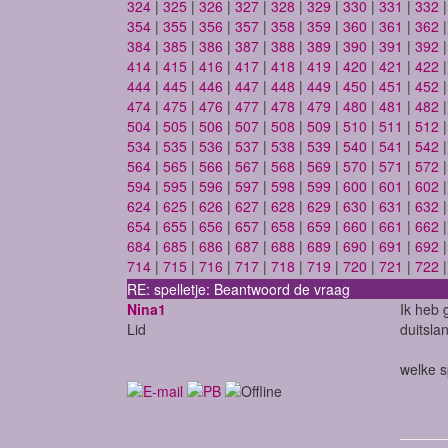
324
|
325
|
326
|
327
|
328
|
329
|
330
|
331
|
332
354
|
355
|
356
|
357
|
358
|
359
|
360
|
361
|
362
384
|
385
|
386
|
387
|
388
|
389
|
390
|
391
|
392
414
|
415
|
416
|
417
|
418
|
419
|
420
|
421
|
422
444
|
445
|
446
|
447
|
448
|
449
|
450
|
451
|
452
474
|
475
|
476
|
477
|
478
|
479
|
480
|
481
|
482
504
|
505
|
506
|
507
|
508
|
509
|
510
|
511
|
512
534
|
535
|
536
|
537
|
538
|
539
|
540
|
541
|
542
564
|
565
|
566
|
567
|
568
|
569
|
570
|
571
|
572
594
|
595
|
596
|
597
|
598
|
599
|
600
|
601
|
602
624
|
625
|
626
|
627
|
628
|
629
|
630
|
631
|
632
654
|
655
|
656
|
657
|
658
|
659
|
660
|
661
|
662
684
|
685
|
686
|
687
|
688
|
689
|
690
|
691
|
692
714
|
715
|
716
|
717
|
718
|
719
|
720
|
721
|
722
RE: spelletje: Beantwoord de vraag
Nina1
Ik heb g
Lid
duitsl
welke s