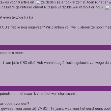
 zakjes voor 6 artikelen
ze deden ze er ook al zelf in, toen ik het er 
 cassiere geïrriteerd omdat ik tasjes verspilde wie verspilt er nou?
t even terzijde ha ha
 CD’s heb je nog ongeveer? Wij planken vol, we luisteren ze nooit mee
geen cd's meer.
t 1 van jullie CBD olie? Heb vanmiddag 2 flesjes gekocht vanwege de pi
gebruik het niet maar ik vindt het wel interessant .
naar ouderavonden?
st geweest voor zoon ,bij VMBO , 3e jaars, was voor het eerst eens boe