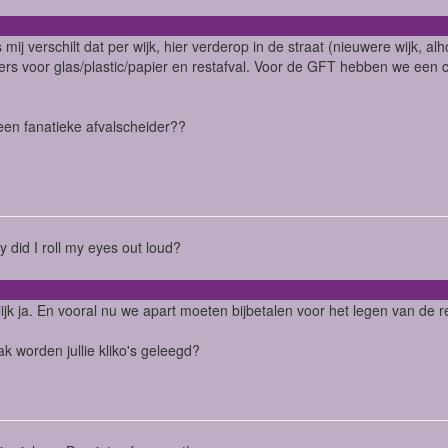
 mij verschilt dat per wijk, hier verderop in de straat (nieuwere wijk, 
ers voor glas/plastic/papier en restafval. Voor de GFT hebben we een co
een fanatieke afvalscheider??
ry did I roll my eyes out loud?
ijk ja. En vooral nu we apart moeten bijbetalen voor het legen van de re
k worden jullie kliko's geleegd?