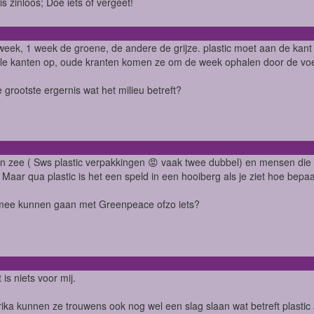
is zinloos; Doe iets of vergeet!
eek, 1 week de groene, de andere de grijze. plastic moet aan de kant
lle kanten op, oude kranten komen ze om de week ophalen door de voetb
je grootste ergernis wat het milieu betreft?
 in zee ( Sws plastic verpakkingen 😡 vaak twee dubbel) en mensen die
 Maar qua plastic is het een speld in een hooiberg als je ziet hoe be
 mee kunnen gaan met Greenpeace ofzo iets?
is niets voor mij.
ika kunnen ze trouwens ook nog wel een slag slaan wat betreft plastic 