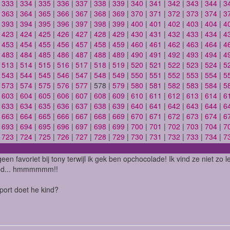
|
333
|
334
|
335
|
336
|
337
|
338
|
339
|
340
|
341
|
342
|
343
|
344
|
3
|
363
|
364
|
365
|
366
|
367
|
368
|
369
|
370
|
371
|
372
|
373
|
374
|
3
|
393
|
394
|
395
|
396
|
397
|
398
|
399
|
400
|
401
|
402
|
403
|
404
|
4
|
423
|
424
|
425
|
426
|
427
|
428
|
429
|
430
|
431
|
432
|
433
|
434
|
4
|
453
|
454
|
455
|
456
|
457
|
458
|
459
|
460
|
461
|
462
|
463
|
464
|
4
|
483
|
484
|
485
|
486
|
487
|
488
|
489
|
490
|
491
|
492
|
493
|
494
|
4
|
513
|
514
|
515
|
516
|
517
|
518
|
519
|
520
|
521
|
522
|
523
|
524
|
5
|
543
|
544
|
545
|
546
|
547
|
548
|
549
|
550
|
551
|
552
|
553
|
554
|
5
|
573
|
574
|
575
|
576
|
577
| 578 |
579
|
580
|
581
|
582
|
583
|
584
|
5
|
603
|
604
|
605
|
606
|
607
|
608
|
609
|
610
|
611
|
612
|
613
|
614
|
6
|
633
|
634
|
635
|
636
|
637
|
638
|
639
|
640
|
641
|
642
|
643
|
644
|
6
|
663
|
664
|
665
|
666
|
667
|
668
|
669
|
670
|
671
|
672
|
673
|
674
|
6
|
693
|
694
|
695
|
696
|
697
|
698
|
699
|
700
|
701
|
702
|
703
|
704
|
7
|
723
|
724
|
725
|
726
|
727
|
728
|
729
|
730
|
731
|
732
|
733
|
734
|
7
een favoriet bij tony terwijl ik gek ben opchocolade! Ik vind ze niet zo le
and... hmmmmmm!!
port doet he kind?