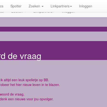
ics
Spotter
Zoeken
Linkpartners
Inloggen
ter
Zoeken
Linkpartners
Inloggen
rd de vraag
ik altijd een leuk spelletje op BB.
robeer het hier nieuw leven in te blazen.
twoord de vraag,
denk een nieuwe voor jou opvolger.