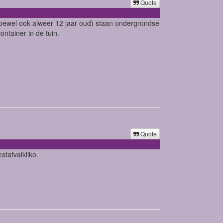
Quote
alhoewel ook alweer 12 jaar oud) staan ondergrondse
ntainer in de tuin.
Quote
stafvalkliko.