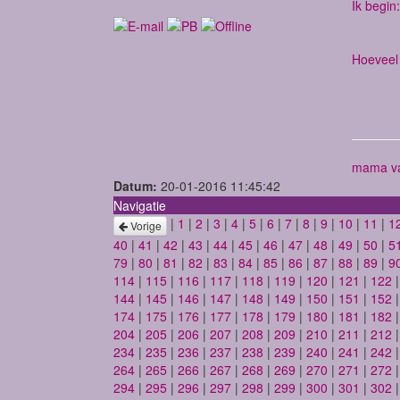
Ik begin:
Hoeveel 
mama va
Datum:
20-01-2016 11:45:42
Navigatie
|
1
|
2
|
3
|
4
|
5
|
6
|
7
|
8
|
9
|
10
|
11
|
1
Vorige
40
|
41
|
42
|
43
|
44
|
45
|
46
|
47
|
48
|
49
|
50
|
5
79
|
80
|
81
|
82
|
83
|
84
|
85
|
86
|
87
|
88
|
89
|
9
114
|
115
|
116
|
117
|
118
|
119
|
120
|
121
|
122
144
|
145
|
146
|
147
|
148
|
149
|
150
|
151
|
152
174
|
175
|
176
|
177
|
178
|
179
|
180
|
181
|
182
204
|
205
|
206
|
207
|
208
|
209
|
210
|
211
|
212
234
|
235
|
236
|
237
|
238
|
239
|
240
|
241
|
242
264
|
265
|
266
|
267
|
268
|
269
|
270
|
271
|
272
294
|
295
|
296
|
297
|
298
|
299
|
300
|
301
|
302