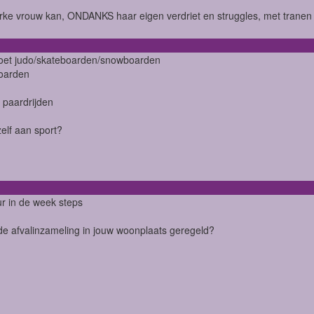
rke vrouw kan, ONDANKS haar eigen verdriet en struggles, met tranen i
oet judo/skateboarden/snowboarden
oarden
 paardrijden
zelf aan sport?
ur in de week steps
de afvalinzameling in jouw woonplaats geregeld?