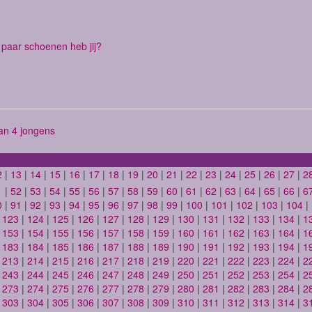
paar schoenen heb jij?
n 4 jongens
2
|
13
|
14
|
15
|
16
|
17
|
18
|
19
|
20
|
21
|
22
|
23
|
24
|
25
|
26
|
27
|
2
1
|
52
|
53
|
54
|
55
|
56
|
57
|
58
|
59
|
60
|
61
|
62
|
63
|
64
|
65
|
66
|
6
0
|
91
|
92
|
93
|
94
|
95
|
96
|
97
|
98
|
99
|
100
|
101
|
102
|
103
|
104
|
|
123
|
124
|
125
|
126
|
127
|
128
|
129
|
130
|
131
|
132
|
133
|
134
|
1
|
153
|
154
|
155
|
156
|
157
|
158
|
159
|
160
|
161
|
162
|
163
|
164
|
1
|
183
|
184
|
185
|
186
|
187
|
188
|
189
|
190
|
191
|
192
|
193
|
194
|
1
|
213
|
214
|
215
|
216
|
217
|
218
|
219
|
220
|
221
|
222
|
223
|
224
|
2
|
243
|
244
|
245
|
246
|
247
|
248
|
249
|
250
|
251
|
252
|
253
|
254
|
2
|
273
|
274
|
275
|
276
|
277
|
278
|
279
|
280
|
281
|
282
|
283
|
284
|
2
|
303
|
304
|
305
|
306
|
307
|
308
|
309
|
310
|
311
|
312
|
313
|
314
|
3