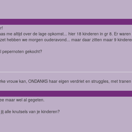
er!
aas me altijd over de lage opkomst... hier 18 kinderen in gr 8. Er ware
zet hebben we morgen ouderavond... maar daar zitten maar 9 kinderen 
 al pepernoten gekocht?
rke vrouw kan, ONDANKS haar eigen verdriet en struggles, met tranen i
ee maar wel al gegeten.
jij alle knutsels van je kinderen?