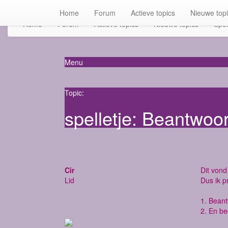
Home
Forum
Actieve topics
Nieuwe top
Home
Forum
Actieve topics
Nieuwe topics
Spot
Menu
Topic:
spelletje: Beantwoo
Cir
Dit vond 
Lid
Dus ik p
1. Bean
2. En be