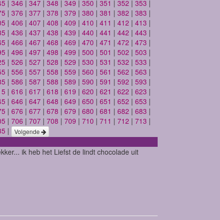
45
|
346
|
347
|
348
|
349
|
350
|
351
|
352
|
353
|
75
|
376
|
377
|
378
|
379
|
380
|
381
|
382
|
383
|
05
|
406
|
407
|
408
|
409
|
410
|
411
|
412
|
413
|
35
|
436
|
437
|
438
|
439
|
440
|
441
|
442
|
443
|
65
|
466
|
467
|
468
|
469
|
470
|
471
|
472
|
473
|
95
|
496
|
497
|
498
|
499
|
500
|
501
|
502
|
503
|
25
|
526
|
527
|
528
|
529
|
530
|
531
|
532
|
533
|
55
|
556
|
557
|
558
|
559
|
560
|
561
|
562
|
563
|
85
|
586
|
587
|
588
|
589
|
590
|
591
|
592
|
593
|
15
|
616
|
617
|
618
|
619
|
620
|
621
|
622
|
623
|
45
|
646
|
647
|
648
|
649
|
650
|
651
|
652
|
653
|
75
|
676
|
677
|
678
|
679
|
680
|
681
|
682
|
683
|
05
|
706
|
707
|
708
|
709
|
710
|
711
|
712
|
713
|
35
|
Volgende
kker... ik heb het Liefst de lindt chocolade uit