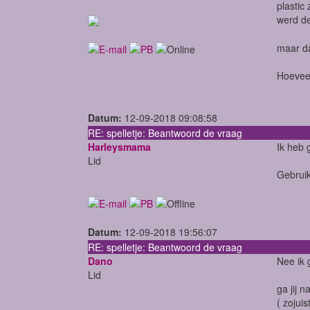
plastic
werd de
maar da
Hoeveel
Datum:
12-09-2018 09:08:58
RE: spelletje: Beantwoord de vraag
Harleysmama
Ik heb 
Lid
Gebruik
Datum:
12-09-2018 19:56:07
RE: spelletje: Beantwoord de vraag
Dano
Nee ik 
Lid
ga jij 
( zojui