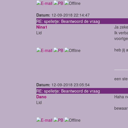
Datum:
12-09-2018 22:14:47
RE: spelletje: Beantwoord de vraag
Nina1
Ja zek
Lid
Ik verb
voortge
heb jij
een ste
Datum:
12-09-2018 23:05:54
RE: spelletje: Beantwoord de vraag
Dano
Haha n
Lid
bewaar 