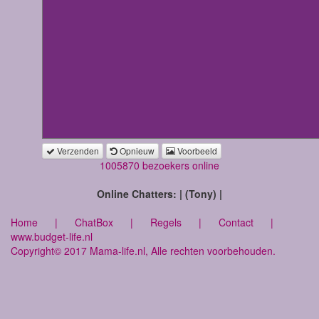
Verzenden
Opnieuw
Voorbeeld
1005870 bezoekers online
Online Chatters: | (Tony) |
Home
|
ChatBox
|
Regels
|
Contact
|
www.budget-life.nl
Copyright© 2017 Mama-life.nl, Alle rechten voorbehouden.