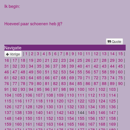
Ik begin:
Hoeveel paar schoenen heb jij?
Quote
Navigatie
|
1
|
2
|
3
|
4
|
5
|
6
|
7
|
8
|
9
|
10
|
11
|
12
|
13
|
14
|
15
|
Vorige
16
|
17
|
18
|
19
|
20
|
21
|
22
|
23
|
24
|
25
|
26
|
27
|
28
|
29
|
30
|
31
|
32
|
33
|
34
|
35
|
36
|
37
|
38
|
39
|
40
|
41
|
42
|
43
|
44
|
45
|
46
|
47
|
48
|
49
|
50
|
51
|
52
|
53
|
54
|
55
|
56
|
57
|
58
|
59
|
60
|
61
|
62
|
63
|
64
|
65
|
66
|
67
|
68
|
69
|
70
|
71
|
72
|
73
|
74
|
75
|
76
|
77
|
78
|
79
|
80
|
81
|
82
|
83
|
84
|
85
|
86
|
87
|
88
|
89
|
90
|
91
|
92
|
93
|
94
|
95
|
96
|
97
|
98
|
99
|
100
|
101
|
102
|
103
|
104
|
105
|
106
|
107
|
108
|
109
|
110
|
111
|
112
|
113
|
114
|
115
|
116
|
117
|
118
|
119
|
120
|
121
|
122
|
123
|
124
|
125
|
126
|
127
|
128
|
129
|
130
|
131
|
132
|
133
|
134
|
135
|
136
|
137
|
138
|
139
|
140
|
141
|
142
|
143
| 144 |
145
|
146
|
147
|
148
|
149
|
150
|
151
|
152
|
153
|
154
|
155
|
156
|
157
|
158
|
159
|
160
|
161
|
162
|
163
|
164
|
165
|
166
|
167
|
168
|
169
|
170
|
171
|
172
|
173
|
174
|
175
|
176
|
177
|
178
|
179
|
180
|