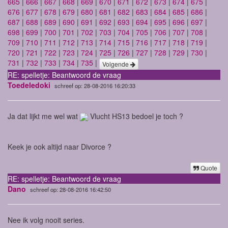
665
|
666
|
667
|
668
|
669
|
670
|
671
|
672
|
673
|
674
|
675
|
676
|
677
|
678
|
679
|
680
|
681
|
682
|
683
|
684
|
685
|
686
|
687
|
688
|
689
|
690
|
691
|
692
|
693
|
694
|
695
|
696
|
697
|
698
|
699
|
700
|
701
|
702
|
703
|
704
|
705
|
706
|
707
|
708
|
709
|
710
|
711
|
712
|
713
|
714
|
715
|
716
|
717
|
718
|
719
|
720
|
721
|
722
|
723
|
724
|
725
|
726
|
727
|
728
|
729
|
730
|
731
|
732
|
733
|
734
|
735
|
Volgende
RE: spelletje: Beantwoord de vraag
Toedeledoki
schreef op: 28-08-2016 16:20:33
Ja dat lijkt me wel wat
Vlucht HS13 bedoel je toch ?
Keek je ook altijd naar Divorce ?
Quote
RE: spelletje: Beantwoord de vraag
Dano
schreef op: 28-08-2016 16:42:50
Nee ik volg nooit series.