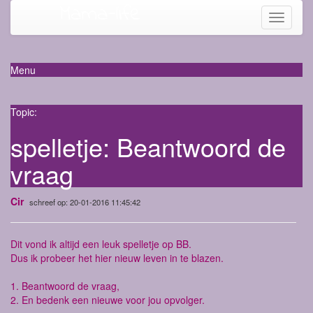
Mama-life
Toggle
navigati
Menu
Topic:
spelletje: Beantwoord de
vraag
Cir
schreef op: 20-01-2016 11:45:42
Dit vond ik altijd een leuk spelletje op BB.
Dus ik probeer het hier nieuw leven in te blazen.
1. Beantwoord de vraag,
2. En bedenk een nieuwe voor jou opvolger.