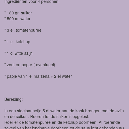
Ingrediënten voor 4 personen:
* 180 gr suiker
* 500 ml water
* 3 el. tomatenpuree
* 1 el. ketchup
* 1 dl witte azijn
* zout en peper ( eventueel)
* papje van 1 el maïzena + 2 el water
Bereiding:
In een steelpannetje 5 dl water aan de kook brengen met de azijn
en de suiker . Roeren tot de suiker is opgelost.
Roer er de tomatenpuree en de ketchup doorheen. Al roerende
zoveel van het bindpapje doorheen tot de saus licht gebonden is (