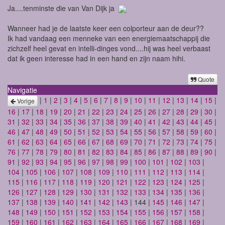
Ja....tenminste die van Van Dijk ja
Wanneer had je de laatste keer een colporteur aan de deur??
Ik had vandaag een menneke van een energiemaatschappij die
zichzelf heel gevat en intelli-dinges vond....hij was heel verbaast
dat ik geen interesse had in een hand en zijn naam hihi.
Quote
Navigatie
|
1
|
2
|
3
|
4
|
5
|
6
|
7
|
8
|
9
|
10
|
11
|
12
|
13
|
14
|
15
|
Vorige
16
|
17
|
18
|
19
|
20
|
21
|
22
|
23
|
24
|
25
|
26
|
27
|
28
|
29
|
30
|
31
|
32
|
33
|
34
|
35
|
36
|
37
|
38
|
39
|
40
|
41
|
42
|
43
|
44
|
45
|
46
|
47
|
48
|
49
|
50
|
51
|
52
|
53
|
54
|
55
|
56
|
57
|
58
|
59
|
60
|
61
|
62
|
63
|
64
|
65
|
66
|
67
|
68
|
69
|
70
|
71
|
72
|
73
|
74
|
75
|
76
|
77
|
78
|
79
|
80
|
81
|
82
|
83
|
84
|
85
|
86
|
87
|
88
|
89
|
90
|
91
|
92
|
93
|
94
|
95
|
96
|
97
|
98
|
99
|
100
|
101
|
102
|
103
|
104
|
105
|
106
|
107
|
108
|
109
|
110
|
111
|
112
|
113
|
114
|
115
|
116
|
117
|
118
|
119
|
120
|
121
|
122
|
123
|
124
|
125
|
126
|
127
|
128
|
129
|
130
|
131
|
132
|
133
|
134
|
135
|
136
|
137
|
138
|
139
|
140
|
141
|
142
|
143
| 144 |
145
|
146
|
147
|
148
|
149
|
150
|
151
|
152
|
153
|
154
|
155
|
156
|
157
|
158
|
159
|
160
|
161
|
162
|
163
|
164
|
165
|
166
|
167
|
168
|
169
|