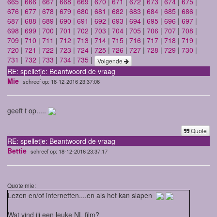
665
|
666
|
667
|
668
|
669
|
670
|
671
|
672
|
673
|
674
|
675
|
676
|
677
|
678
|
679
|
680
|
681
|
682
|
683
|
684
|
685
|
686
|
687
|
688
|
689
|
690
|
691
|
692
|
693
|
694
|
695
|
696
|
697
|
698
|
699
|
700
|
701
|
702
|
703
|
704
|
705
|
706
|
707
|
708
|
709
|
710
|
711
|
712
|
713
|
714
|
715
|
716
|
717
|
718
|
719
|
720
|
721
|
722
|
723
|
724
|
725
|
726
|
727
|
728
|
729
|
730
|
731
|
732
|
733
|
734
|
735
|
Volgende
RE: spelletje: Beantwoord de vraag
Mie
schreef op: 18-12-2016 23:37:06
geeft t op.....
Quote
RE: spelletje: Beantwoord de vraag
Bettie
schreef op: 18-12-2016 23:37:17
Quote mie:
Lezen en/of internetten....en als het kan slapen
Wat vind jij een leuke NL film?