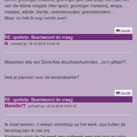
van die kleine reepjes ritter sport, groninger metworst, wraps,
toastjes, wijntje, biertje, cashewnootjes, granolakoeken...
Maar nu heb ik nog ruimte over)
Quote
RE: spelletje: Beantwoord de vraag
Ik
schreef op: 19-12-2016 14:44:18
Misschien iets van Dove/Axe doucheschuim/deo ..zo'n giftset?!
Heb je plannen voor de kerstvakantie?
Quote
RE: spelletje: Beantwoord de vraag
Marielle77
schreef op: 19-12-2016 15:51:37
Ik moet werken, 3 weken verlofstop op het werk, dus buiten 2e
kerstdag ben ik niet vrij.
Kinderen gaan de 2e week een midweek weg met opa en oma.