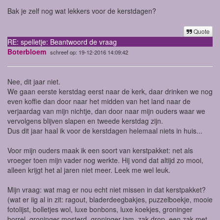
Bak je zelf nog wat lekkers voor de kerstdagen?
Quote
RE: spelletje: Beantwoord de vraag
Boterbloem
schreef op: 19-12-2016 14:09:42
Nee, dit jaar niet.
We gaan eerste kerstdag eerst naar de kerk, daar drinken we nog
even koffie dan door naar het midden van het land naar de
verjaardag van mijn nichtje, dan door naar mijn ouders waar we
vervolgens blijven slapen en tweede kerstdag zijn.
Dus dit jaar haal ik voor de kerstdagen helemaal niets in huis...
Voor mijn ouders maak ik een soort van kerstpakket: net als
vroeger toen mijn vader nog werkte. Hij vond dat altijd zo mooi,
alleen krijgt het al jaren niet meer. Leek me wel leuk.
Mijn vraag: wat mag er nou echt niet missen in dat kerstpakket?
(wat er iig al in zit: ragout, bladerdeegbakjes, puzzelboekje, mooie
fotolijst, bolletjes wol, luxe bonbons, luxe koekjes, groninger
borrel, groninger mosterd, groninger jam, zak drop, een zak met