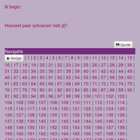
Ik begin:
Hoeveel paar schoenen heb jij?
Quote
Navigatie
|
1
|
2
|
3
|
4
|
5
|
6
|
7
|
8
|
9
|
10
|
11
|
12
|
13
|
14
|
15
|
Vorige
16
|
17
|
18
|
19
|
20
|
21
|
22
|
23
|
24
|
25
|
26
|
27
|
28
|
29
|
30
|
31
|
32
|
33
|
34
|
35
|
36
|
37
|
38
|
39
|
40
|
41
|
42
|
43
|
44
|
45
|
46
|
47
|
48
|
49
|
50
|
51
|
52
|
53
|
54
|
55
|
56
|
57
|
58
|
59
|
60
|
61
|
62
|
63
|
64
|
65
|
66
|
67
|
68
|
69
|
70
|
71
|
72
|
73
|
74
|
75
|
76
|
77
|
78
|
79
|
80
|
81
|
82
|
83
|
84
|
85
|
86
|
87
|
88
|
89
|
90
|
91
|
92
|
93
|
94
|
95
|
96
|
97
|
98
|
99
|
100
|
101
|
102
|
103
|
104
|
105
|
106
|
107
|
108
|
109
|
110
|
111
|
112
|
113
|
114
|
115
|
116
|
117
|
118
|
119
|
120
|
121
|
122
|
123
|
124
|
125
|
126
|
127
|
128
|
129
|
130
|
131
|
132
|
133
|
134
|
135
|
136
|
137
|
138
|
139
|
140
|
141
|
142
|
143
|
144
|
145
|
146
|
147
|
148
|
149
|
150
|
151
|
152
|
153
|
154
|
155
|
156
|
157
|
158
|
159
|
160
|
161
|
162
|
163
|
164
|
165
|
166
|
167
|
168
|
169
|
170
|
171
|
172
|
173
|
174
|
175
|
176
|
177
|
178
|
179
|
180
|