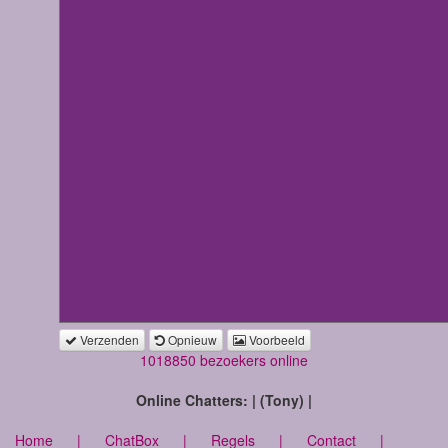
Verzenden
Opnieuw
Voorbeeld
1018850 bezoekers online
Online Chatters: | (Tony) |
Home
|
ChatBox
|
Regels
|
Contact
|