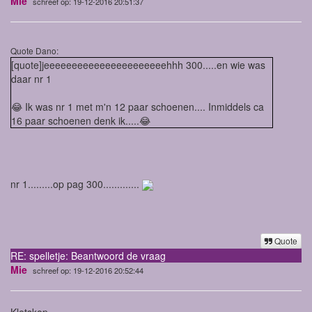
Mie
schreef op: 19-12-2016 20:51:37
Quote Dano:
[quote]jeeeeeeeeeeeeeeeeeeeeeehhh 300.....en wie was
daar nr 1
😂 Ik was nr 1 met m'n 12 paar schoenen.... Inmiddels ca
16 paar schoenen denk ik.....😂
nr 1.........op pag 300.............
Quote
RE: spelletje: Beantwoord de vraag
Mie
schreef op: 19-12-2016 20:52:44
Kletskop