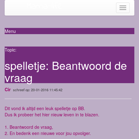
Mama-life
Toggle
navigati
Menu
Topic:
spelletje: Beantwoord de
vraag
Cir
schreef op: 20-01-2016 11:45:42
Dit vond ik altijd een leuk spelletje op BB.
Dus ik probeer het hier nieuw leven in te blazen.
1. Beantwoord de vraag,
2. En bedenk een nieuwe voor jou opvolger.