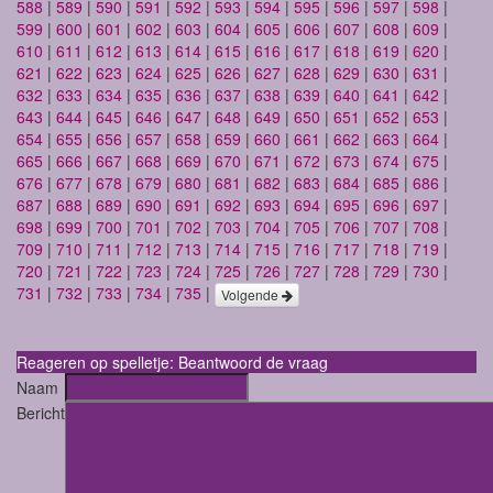
588
|
589
|
590
|
591
|
592
|
593
|
594
|
595
|
596
|
597
|
598
|
599
|
600
|
601
|
602
|
603
|
604
|
605
|
606
|
607
|
608
|
609
|
610
|
611
|
612
|
613
|
614
|
615
|
616
|
617
|
618
|
619
|
620
|
621
|
622
|
623
|
624
|
625
|
626
|
627
|
628
|
629
|
630
|
631
|
632
|
633
|
634
|
635
|
636
|
637
|
638
|
639
|
640
|
641
|
642
|
643
|
644
|
645
|
646
|
647
|
648
|
649
|
650
|
651
|
652
|
653
|
654
|
655
|
656
|
657
|
658
|
659
|
660
|
661
|
662
|
663
|
664
|
665
|
666
|
667
|
668
|
669
|
670
|
671
|
672
|
673
|
674
|
675
|
676
|
677
|
678
|
679
|
680
|
681
|
682
|
683
|
684
|
685
|
686
|
687
|
688
|
689
|
690
|
691
|
692
|
693
|
694
|
695
|
696
|
697
|
698
|
699
|
700
|
701
|
702
|
703
|
704
|
705
|
706
|
707
|
708
|
709
|
710
|
711
|
712
|
713
|
714
|
715
|
716
|
717
|
718
|
719
|
720
|
721
|
722
|
723
|
724
|
725
|
726
|
727
|
728
|
729
|
730
|
731
|
732
|
733
|
734
|
735
|
Volgende
Reageren op spelletje: Beantwoord de vraag
Naam
Bericht