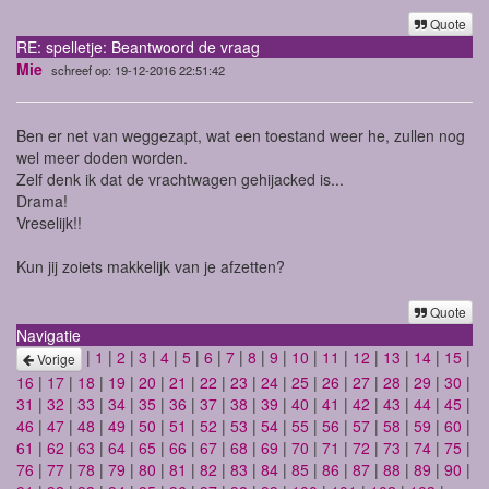
Quote
RE: spelletje: Beantwoord de vraag
Mie
schreef op: 19-12-2016 22:51:42
Ben er net van weggezapt, wat een toestand weer he, zullen nog
wel meer doden worden.
Zelf denk ik dat de vrachtwagen gehijacked is...
Drama!
Vreselijk!!
Kun jij zoiets makkelijk van je afzetten?
Quote
Navigatie
|
1
|
2
|
3
|
4
|
5
|
6
|
7
|
8
|
9
|
10
|
11
|
12
|
13
|
14
|
15
|
Vorige
16
|
17
|
18
|
19
|
20
|
21
|
22
|
23
|
24
|
25
|
26
|
27
|
28
|
29
|
30
|
31
|
32
|
33
|
34
|
35
|
36
|
37
|
38
|
39
|
40
|
41
|
42
|
43
|
44
|
45
|
46
|
47
|
48
|
49
|
50
|
51
|
52
|
53
|
54
|
55
|
56
|
57
|
58
|
59
|
60
|
61
|
62
|
63
|
64
|
65
|
66
|
67
|
68
|
69
|
70
|
71
|
72
|
73
|
74
|
75
|
76
|
77
|
78
|
79
|
80
|
81
|
82
|
83
|
84
|
85
|
86
|
87
|
88
|
89
|
90
|