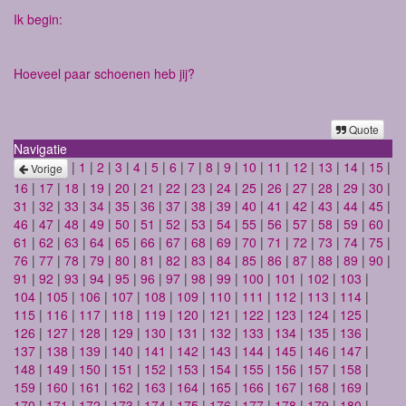
Ik begin:
Hoeveel paar schoenen heb jij?
Quote
Navigatie
|
1
|
2
|
3
|
4
|
5
|
6
|
7
|
8
|
9
|
10
|
11
|
12
|
13
|
14
|
15
|
Vorige
16
|
17
|
18
|
19
|
20
|
21
|
22
|
23
|
24
|
25
|
26
|
27
|
28
|
29
|
30
|
31
|
32
|
33
|
34
|
35
|
36
|
37
|
38
|
39
|
40
|
41
|
42
|
43
|
44
|
45
|
46
|
47
|
48
|
49
|
50
|
51
|
52
|
53
|
54
|
55
|
56
|
57
|
58
|
59
|
60
|
61
|
62
|
63
|
64
|
65
|
66
|
67
|
68
|
69
|
70
|
71
|
72
|
73
|
74
|
75
|
76
|
77
|
78
|
79
|
80
|
81
|
82
|
83
|
84
|
85
|
86
|
87
|
88
|
89
|
90
|
91
|
92
|
93
|
94
|
95
|
96
|
97
|
98
|
99
|
100
|
101
|
102
|
103
|
104
|
105
|
106
|
107
|
108
|
109
|
110
|
111
|
112
|
113
|
114
|
115
|
116
|
117
|
118
|
119
|
120
|
121
|
122
|
123
|
124
|
125
|
126
|
127
|
128
|
129
|
130
|
131
|
132
|
133
|
134
|
135
|
136
|
137
|
138
|
139
|
140
|
141
|
142
|
143
|
144
|
145
|
146
|
147
|
148
|
149
|
150
|
151
|
152
|
153
|
154
|
155
|
156
|
157
|
158
|
159
|
160
|
161
|
162
|
163
|
164
|
165
|
166
|
167
|
168
|
169
|
170
|
171
|
172
|
173
|
174
|
175
|
176
|
177
|
178
|
179
|
180
|