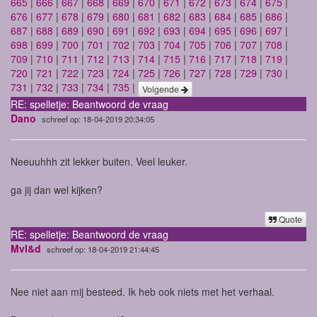
665
|
666
|
667
|
668
|
669
|
670
|
671
|
672
|
673
|
674
|
675
|
676
|
677
|
678
|
679
|
680
|
681
|
682
|
683
|
684
|
685
|
686
|
687
|
688
|
689
|
690
|
691
|
692
|
693
|
694
|
695
|
696
|
697
|
698
|
699
|
700
|
701
|
702
|
703
|
704
|
705
|
706
|
707
|
708
|
709
|
710
|
711
|
712
|
713
|
714
|
715
|
716
|
717
|
718
|
719
|
720
|
721
|
722
|
723
|
724
|
725
|
726
|
727
|
728
|
729
|
730
|
731
|
732
|
733
|
734
|
735
|
Volgende
RE: spelletje: Beantwoord de vraag
Dano
schreef op: 18-04-2019 20:34:05
Neeuuhhh zit lekker buiten. Veel leuker.
ga jij dan wel kijken?
Quote
RE: spelletje: Beantwoord de vraag
Mvl&d
schreef op: 18-04-2019 21:44:45
Nee niet aan mij besteed. Ik heb ook niets met het verhaal.