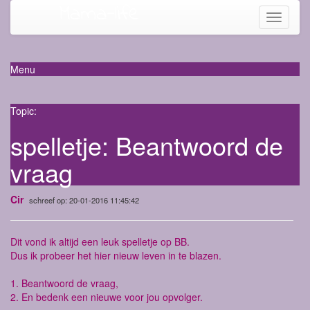
Mama-life
Toggle
navigati
Menu
Topic:
spelletje: Beantwoord de
vraag
Cir
schreef op: 20-01-2016 11:45:42
Dit vond ik altijd een leuk spelletje op BB.
Dus ik probeer het hier nieuw leven in te blazen.
1. Beantwoord de vraag,
2. En bedenk een nieuwe voor jou opvolger.