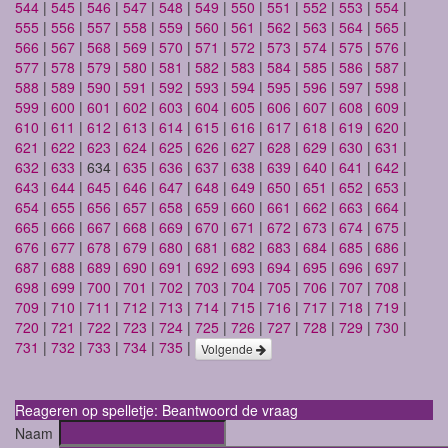
544
|
545
|
546
|
547
|
548
|
549
|
550
|
551
|
552
|
553
|
554
|
555
|
556
|
557
|
558
|
559
|
560
|
561
|
562
|
563
|
564
|
565
|
566
|
567
|
568
|
569
|
570
|
571
|
572
|
573
|
574
|
575
|
576
|
577
|
578
|
579
|
580
|
581
|
582
|
583
|
584
|
585
|
586
|
587
|
588
|
589
|
590
|
591
|
592
|
593
|
594
|
595
|
596
|
597
|
598
|
599
|
600
|
601
|
602
|
603
|
604
|
605
|
606
|
607
|
608
|
609
|
610
|
611
|
612
|
613
|
614
|
615
|
616
|
617
|
618
|
619
|
620
|
621
|
622
|
623
|
624
|
625
|
626
|
627
|
628
|
629
|
630
|
631
|
632
|
633
| 634 |
635
|
636
|
637
|
638
|
639
|
640
|
641
|
642
|
643
|
644
|
645
|
646
|
647
|
648
|
649
|
650
|
651
|
652
|
653
|
654
|
655
|
656
|
657
|
658
|
659
|
660
|
661
|
662
|
663
|
664
|
665
|
666
|
667
|
668
|
669
|
670
|
671
|
672
|
673
|
674
|
675
|
676
|
677
|
678
|
679
|
680
|
681
|
682
|
683
|
684
|
685
|
686
|
687
|
688
|
689
|
690
|
691
|
692
|
693
|
694
|
695
|
696
|
697
|
698
|
699
|
700
|
701
|
702
|
703
|
704
|
705
|
706
|
707
|
708
|
709
|
710
|
711
|
712
|
713
|
714
|
715
|
716
|
717
|
718
|
719
|
720
|
721
|
722
|
723
|
724
|
725
|
726
|
727
|
728
|
729
|
730
|
731
|
732
|
733
|
734
|
735
|
Volgende
Reageren op spelletje: Beantwoord de vraag
Naam