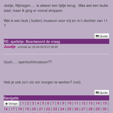
Jeetje, Nijmegen..... is alweer een tijdje terug . Was wel een leuke
stad, maar ik ging er vooral shoppen.
Wat is een leuk ( buiten) museum voor mij en m’n dochter van 11
?
Quote
RE: spelletje: Beantwoord de vraag
Juudje
schreef op: 22-04-2019 21:32:45
Uuuh..... openluchtmuseum??
Heb je ook zo'n zin om morgen te werken? (not)
Quote
Navigatie
|
1
|
2
|
3
|
4
|
5
|
6
|
7
|
8
|
9
|
10
|
11
|
12
|
13
|
14
|
15
|
Vorige
16
|
17
|
18
|
19
|
20
|
21
|
22
|
23
|
24
|
25
|
26
|
27
|
28
|
29
|
30
|