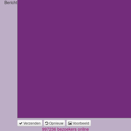
Bericht
Verzenden
Opnieuw
Voorbeeld
997236 bezoekers online