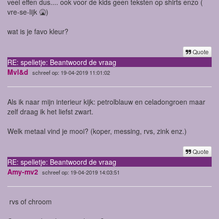
veel effen dus.... ook voor de kids geen teksten op shirts enzo (
vre-se-lijk 🤮)
wat is je favo kleur?
Quote
RE: spelletje: Beantwoord de vraag
Mvl&d
schreef op: 19-04-2019 11:01:02
Als ik naar mijn interieur kijk: petrolblauw en celadongroen maar
zelf draag ik het liefst zwart.
Welk metaal vind je mooi? (koper, messing, rvs, zink enz.)
Quote
RE: spelletje: Beantwoord de vraag
Amy-mv2
schreef op: 19-04-2019 14:03:51
rvs of chroom