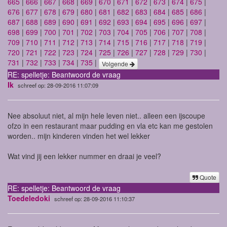
665
|
666
|
667
|
668
|
669
|
670
|
671
|
672
|
673
|
674
|
675
|
676
|
677
|
678
|
679
|
680
|
681
|
682
|
683
|
684
|
685
|
686
|
687
|
688
|
689
|
690
|
691
|
692
|
693
|
694
|
695
|
696
|
697
|
698
|
699
|
700
|
701
|
702
|
703
|
704
|
705
|
706
|
707
|
708
|
709
|
710
|
711
|
712
|
713
|
714
|
715
|
716
|
717
|
718
|
719
|
720
|
721
|
722
|
723
|
724
|
725
|
726
|
727
|
728
|
729
|
730
|
731
|
732
|
733
|
734
|
735
|
Volgende
RE: spelletje: Beantwoord de vraag
Ik
schreef op: 28-09-2016 11:07:09
Nee absoluut niet, al mijn hele leven niet.. alleen een ijscoupe
ofzo in een restaurant maar pudding en vla etc kan me gestolen
worden.. mijn kinderen vinden het wel lekker
Wat vind jij een lekker nummer en draai je veel?
Quote
RE: spelletje: Beantwoord de vraag
Toedeledoki
schreef op: 28-09-2016 11:10:37