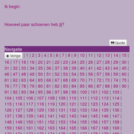
Ik begin:
Hoeveel paar schoenen heb jij?
Quote
Navigatie
|
1
|
2
|
3
|
4
|
5
|
6
|
7
|
8
|
9
|
10
|
11
|
12
|
13
|
14
|
15
|
Vorige
16
|
17
|
18
|
19
|
20
|
21
|
22
|
23
|
24
|
25
|
26
|
27
|
28
|
29
|
30
|
31
|
32
|
33
|
34
|
35
|
36
|
37
|
38
|
39
|
40
|
41
|
42
|
43
|
44
|
45
|
46
|
47
|
48
|
49
|
50
|
51
|
52
|
53
|
54
|
55
|
56
|
57
|
58
|
59
|
60
|
61
|
62
|
63
|
64
|
65
|
66
|
67
|
68
|
69
|
70
|
71
|
72
|
73
|
74
|
75
|
76
|
77
|
78
|
79
|
80
|
81
|
82
|
83
|
84
|
85
|
86
|
87
|
88
|
89
|
90
|
91
|
92
|
93
|
94
|
95
|
96
|
97
|
98
|
99
|
100
|
101
|
102
|
103
|
104
|
105
|
106
|
107
|
108
|
109
|
110
|
111
|
112
|
113
|
114
|
115
|
116
|
117
|
118
|
119
|
120
|
121
|
122
|
123
|
124
|
125
|
126
|
127
|
128
|
129
|
130
|
131
|
132
|
133
|
134
|
135
|
136
|
137
|
138
|
139
|
140
|
141
|
142
|
143
|
144
|
145
|
146
|
147
|
148
|
149
|
150
|
151
|
152
|
153
|
154
|
155
|
156
|
157
|
158
|
159
|
160
|
161
|
162
|
163
|
164
|
165
|
166
|
167
|
168
|
169
|
170
|
171
|
172
|
173
|
174
|
175
|
176
|
177
|
178
|
179
|
180
|