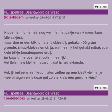
Quote
RE: spelletje: Beantwoord de vraag
Boterbloem
schreef op: 28-09-2016 17:23:37
Ik doe het momenteel nog wel met het pakje van ik meen knor
(die zakjes),
maar doe er een blik tomatenblokjes bij, gehakt, 400 gram
groente, smackblokjes en oh ja, wanneer ik het gehakt rulbak zo'n
klein blikje tomatenpuree erbij.
En kaas om erover te strooien, heerlijk!
Het liefst hele kleine macaroni, dat is het lekkerste.
Heb jij wel eens een kroon laten zetten op een kies? viel het je
mee of tegen en is deze net zo sterk als een gewone kies?
Quote
RE: spelletje: Beantwoord de vraag
Toedeledoki
schreef op: 28-09-2016 17:39:55