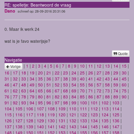
RE: spelletje: Beantwoord de vraag
Dano
schreef op: 28-09-2016 20:31:06
0. Maar ik werk 24
wat is je favo waterijsje?
Quote
Navigatie
|
1
|
2
|
3
|
4
|
5
|
6
|
7
|
8
|
9
|
10
|
11
|
12
|
13
|
14
|
15
|
Vorige
16
|
17
|
18
|
19
|
20
|
21
|
22
|
23
|
24
|
25
|
26
|
27
|
28
|
29
|
30
|
31
|
32
|
33
|
34
|
35
|
36
|
37
|
38
|
39
|
40
|
41
|
42
|
43
|
44
|
45
|
46
|
47
|
48
|
49
|
50
|
51
|
52
|
53
|
54
|
55
|
56
|
57
|
58
|
59
|
60
|
61
|
62
|
63
|
64
|
65
|
66
|
67
|
68
|
69
|
70
|
71
|
72
|
73
|
74
|
75
|
76
|
77
|
78
|
79
|
80
|
81
|
82
|
83
|
84
|
85
|
86
|
87
|
88
|
89
|
90
|
91
|
92
|
93
|
94
|
95
|
96
|
97
|
98
|
99
|
100
|
101
|
102
|
103
|
104
|
105
|
106
|
107
|
108
|
109
|
110
|
111
|
112
|
113
|
114
|
115
|
116
|
117
|
118
|
119
|
120
|
121
|
122
|
123
|
124
|
125
|
126
|
127
|
128
|
129
|
130
|
131
|
132
|
133
|
134
|
135
|
136
|
137
|
138
|
139
|
140
|
141
|
142
|
143
|
144
|
145
|
146
|
147
|
148
|
149
|
150
|
151
|
152
|
153
|
154
|
155
|
156
|
157
|
158
|