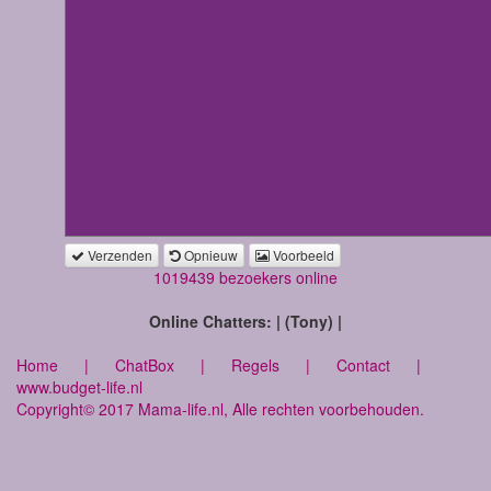
Verzenden
Opnieuw
Voorbeeld
1019439 bezoekers online
Online Chatters: | (Tony) |
Home
|
ChatBox
|
Regels
|
Contact
|
www.budget-life.nl
Copyright© 2017 Mama-life.nl, Alle rechten voorbehouden.