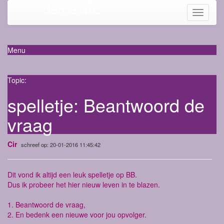
Mama-life
Toggle
navigati
Menu
Topic:
spelletje: Beantwoord de
vraag
Cir
schreef op: 20-01-2016 11:45:42
Dit vond ik altijd een leuk spelletje op BB.
Dus ik probeer het hier nieuw leven in te blazen.
1. Beantwoord de vraag,
2. En bedenk een nieuwe voor jou opvolger.