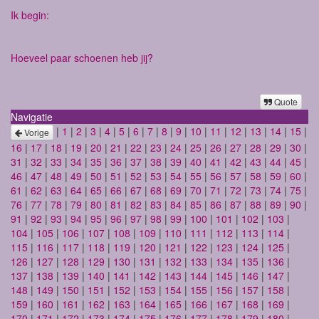
Ik begin:
Hoeveel paar schoenen heb jij?
Quote
Navigatie
|
1
|
2
|
3
|
4
|
5
|
6
|
7
|
8
|
9
|
10
|
11
|
12
|
13
|
14
|
15
|
Vorige
16
|
17
|
18
|
19
|
20
|
21
|
22
|
23
|
24
|
25
|
26
|
27
|
28
|
29
|
30
|
31
|
32
|
33
|
34
|
35
|
36
|
37
|
38
|
39
|
40
|
41
|
42
|
43
|
44
|
45
|
46
|
47
|
48
|
49
|
50
|
51
|
52
|
53
|
54
|
55
|
56
|
57
|
58
|
59
|
60
|
61
|
62
|
63
|
64
|
65
|
66
|
67
|
68
|
69
|
70
|
71
|
72
|
73
|
74
|
75
|
76
|
77
|
78
|
79
|
80
|
81
|
82
|
83
|
84
|
85
|
86
|
87
|
88
|
89
|
90
|
91
|
92
|
93
|
94
|
95
|
96
|
97
|
98
|
99
|
100
|
101
|
102
|
103
|
104
|
105
|
106
|
107
|
108
|
109
|
110
|
111
|
112
|
113
|
114
|
115
|
116
|
117
|
118
|
119
|
120
|
121
|
122
|
123
|
124
|
125
|
126
|
127
|
128
|
129
|
130
|
131
|
132
|
133
|
134
|
135
|
136
|
137
|
138
|
139
|
140
|
141
|
142
|
143
|
144
|
145
|
146
|
147
|
148
|
149
|
150
|
151
|
152
|
153
|
154
|
155
|
156
|
157
|
158
|
159
|
160
|
161
|
162
|
163
|
164
|
165
|
166
|
167
|
168
|
169
|
170
|
171
|
172
|
173
|
174
|
175
|
176
|
177
|
178
|
179
|
180
|