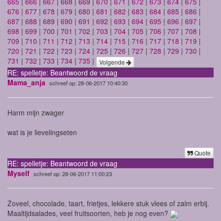
665
|
666
|
667
|
668
|
669
|
670
|
671
|
672
|
673
|
674
|
675
|
676
|
677
|
678
|
679
|
680
|
681
|
682
|
683
|
684
|
685
|
686
|
687
|
688
|
689
|
690
|
691
|
692
|
693
|
694
|
695
|
696
|
697
|
698
|
699
|
700
|
701
|
702
|
703
|
704
|
705
|
706
|
707
|
708
|
709
|
710
|
711
|
712
|
713
|
714
|
715
|
716
|
717
|
718
|
719
|
720
|
721
|
722
|
723
|
724
|
725
|
726
|
727
|
728
|
729
|
730
|
731
|
732
|
733
|
734
|
735
|
Volgende
RE: spelletje: Beantwoord de vraag
Mama_anja
schreef op: 28-06-2017 10:40:30
Harm mijn zwager
wat is je lievelingseten
Quote
RE: spelletje: Beantwoord de vraag
Myself
schreef op: 28-06-2017 11:00:23
Zoveel, chocolade, taart, frietjes, lekkere stuk vlees of zalm erbij.
Maaltijdsalades, veel fruitsoorten, heb je nog even?