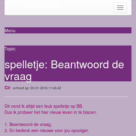
Mama-life
Toggle
navigati
Menu
Topic:
spelletje: Beantwoord de
vraag
Cir
schreef op: 20-01-2016 11:45:42
Dit vond ik altijd een leuk spelletje op BB.
Dus ik probeer het hier nieuw leven in te blazen.
1. Beantwoord de vraag,
2. En bedenk een nieuwe voor jou opvolger.