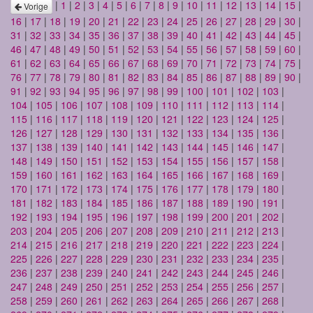
|
1
|
2
|
3
|
4
|
5
|
6
|
7
|
8
|
9
|
10
|
11
|
12
|
13
|
14
|
15
|
Vorige
16
|
17
|
18
|
19
|
20
|
21
|
22
|
23
|
24
|
25
|
26
|
27
|
28
|
29
|
30
|
31
|
32
|
33
|
34
|
35
|
36
|
37
|
38
|
39
|
40
|
41
|
42
|
43
|
44
|
45
|
46
|
47
|
48
|
49
|
50
|
51
|
52
|
53
|
54
|
55
|
56
|
57
|
58
|
59
|
60
|
61
|
62
|
63
|
64
|
65
|
66
|
67
|
68
|
69
|
70
|
71
|
72
|
73
|
74
|
75
|
76
|
77
|
78
|
79
|
80
|
81
|
82
|
83
|
84
|
85
|
86
|
87
|
88
|
89
|
90
|
91
|
92
|
93
|
94
|
95
|
96
|
97
|
98
|
99
|
100
|
101
|
102
|
103
|
104
|
105
|
106
|
107
|
108
|
109
|
110
|
111
|
112
|
113
|
114
|
115
|
116
|
117
|
118
|
119
|
120
|
121
|
122
|
123
|
124
|
125
|
126
|
127
|
128
|
129
|
130
|
131
|
132
|
133
|
134
|
135
|
136
|
137
|
138
|
139
|
140
|
141
|
142
|
143
|
144
|
145
|
146
|
147
|
148
|
149
|
150
|
151
|
152
|
153
|
154
|
155
|
156
|
157
|
158
|
159
|
160
|
161
|
162
|
163
|
164
|
165
|
166
|
167
|
168
|
169
|
170
|
171
|
172
|
173
|
174
|
175
|
176
|
177
|
178
|
179
|
180
|
181
|
182
|
183
|
184
|
185
|
186
|
187
|
188
|
189
|
190
|
191
|
192
|
193
|
194
|
195
|
196
|
197
|
198
|
199
|
200
|
201
|
202
|
203
|
204
|
205
|
206
|
207
|
208
|
209
|
210
|
211
|
212
|
213
|
214
|
215
|
216
|
217
|
218
|
219
|
220
|
221
|
222
|
223
|
224
|
225
|
226
|
227
|
228
|
229
|
230
|
231
|
232
|
233
|
234
|
235
|
236
|
237
|
238
|
239
|
240
|
241
|
242
|
243
|
244
|
245
|
246
|
247
|
248
|
249
|
250
|
251
|
252
|
253
|
254
|
255
|
256
|
257
|
258
|
259
|
260
|
261
|
262
|
263
|
264
|
265
|
266
|
267
|
268
|