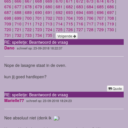
665
|
666
|
667
|
668
|
669
|
670
|
671
|
672
|
673
|
674
|
675
|
676
|
677
|
678
|
679
|
680
|
681
|
682
|
683
|
684
|
685
|
686
|
687
|
688
|
689
|
690
|
691
|
692
|
693
|
694
|
695
|
696
|
697
|
698
|
699
|
700
|
701
|
702
|
703
|
704
|
705
|
706
|
707
|
708
|
709
|
710
|
711
|
712
|
713
|
714
|
715
|
716
|
717
|
718
|
719
|
720
|
721
|
722
|
723
|
724
|
725
|
726
|
727
|
728
|
729
|
730
|
731
|
732
|
733
|
734
|
735
|
Volgende
RE: spelletje: Beantwoord de vraag
Dano
schreef op: 23-09-2018 18:22:37
Nope de lasagne staat in de oven.
kun jij goed hardlopen?
Quote
RE: spelletje: Beantwoord de vraag
Marielle77
schreef op: 23-09-2018 18:24:23
Nee absoluut niet (denk ik
)