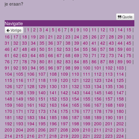
je eraan?
Quote
Navigatie
|
1
|
2
|
3
|
4
|
5
|
6
|
7
|
8
|
9
|
10
|
11
|
12
|
13
|
14
|
15
|
Vorige
16
|
17
|
18
|
19
|
20
|
21
|
22
|
23
|
24
|
25
|
26
|
27
|
28
|
29
|
30
|
31
|
32
|
33
|
34
|
35
|
36
|
37
|
38
|
39
|
40
|
41
|
42
|
43
|
44
|
45
|
46
|
47
|
48
|
49
|
50
|
51
|
52
|
53
|
54
|
55
|
56
|
57
|
58
|
59
|
60
|
61
|
62
|
63
|
64
|
65
|
66
|
67
|
68
|
69
|
70
|
71
|
72
|
73
|
74
|
75
|
76
|
77
|
78
|
79
|
80
|
81
|
82
|
83
|
84
|
85
|
86
|
87
|
88
|
89
|
90
|
91
|
92
|
93
|
94
|
95
|
96
|
97
|
98
|
99
|
100
|
101
|
102
|
103
|
104
|
105
|
106
|
107
|
108
|
109
|
110
|
111
|
112
|
113
|
114
|
115
|
116
|
117
|
118
|
119
|
120
|
121
|
122
|
123
|
124
|
125
|
126
|
127
|
128
|
129
|
130
|
131
|
132
|
133
|
134
|
135
|
136
|
137
|
138
|
139
|
140
|
141
|
142
|
143
|
144
|
145
|
146
|
147
|
148
|
149
|
150
|
151
|
152
|
153
|
154
|
155
|
156
|
157
|
158
|
159
|
160
|
161
|
162
|
163
|
164
|
165
|
166
|
167
|
168
|
169
|
170
|
171
|
172
|
173
|
174
|
175
|
176
|
177
|
178
|
179
|
180
|
181
|
182
|
183
|
184
|
185
|
186
|
187
|
188
|
189
|
190
|
191
|
192
|
193
|
194
|
195
|
196
|
197
|
198
|
199
|
200
|
201
|
202
|
203
|
204
|
205
|
206
|
207
|
208
|
209
|
210
|
211
|
212
|
213
|
214
|
215
|
216
|
217
|
218
|
219
|
220
|
221
|
222
|
223
|
224
|