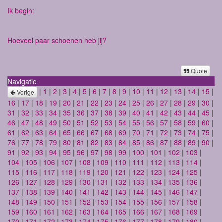
Ik begin:
Hoeveel paar schoenen heb jij?
Quote
Navigatie
|
1
|
2
|
3
|
4
|
5
|
6
|
7
|
8
|
9
|
10
|
11
|
12
|
13
|
14
|
15
|
Vorige
16
|
17
|
18
|
19
|
20
|
21
|
22
|
23
|
24
|
25
|
26
|
27
|
28
|
29
|
30
|
31
|
32
|
33
|
34
|
35
|
36
|
37
|
38
|
39
|
40
|
41
|
42
|
43
|
44
|
45
|
46
|
47
|
48
|
49
|
50
|
51
|
52
|
53
|
54
|
55
|
56
|
57
|
58
|
59
|
60
|
61
|
62
|
63
|
64
|
65
|
66
|
67
|
68
|
69
|
70
|
71
|
72
|
73
|
74
|
75
|
76
|
77
|
78
|
79
|
80
|
81
|
82
|
83
|
84
|
85
|
86
|
87
|
88
|
89
|
90
|
91
|
92
|
93
|
94
|
95
|
96
|
97
|
98
|
99
|
100
|
101
|
102
|
103
|
104
|
105
|
106
|
107
|
108
|
109
|
110
|
111
|
112
|
113
|
114
|
115
|
116
|
117
|
118
|
119
|
120
|
121
|
122
|
123
|
124
|
125
|
126
|
127
|
128
|
129
|
130
|
131
|
132
|
133
|
134
|
135
|
136
|
137
|
138
|
139
|
140
|
141
|
142
|
143
|
144
|
145
|
146
|
147
|
148
|
149
|
150
|
151
|
152
|
153
|
154
|
155
|
156
|
157
|
158
|
159
|
160
|
161
|
162
|
163
|
164
|
165
|
166
|
167
|
168
|
169
|
170
|
171
|
172
|
173
|
174
|
175
|
176
|
177
|
178
|
179
|
180
|