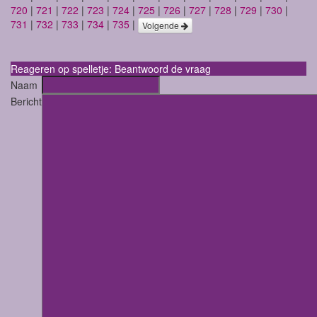
720
|
721
|
722
|
723
|
724
|
725
|
726
|
727
|
728
|
729
|
730
|
731
|
732
|
733
|
734
|
735
|
Volgende
Reageren op spelletje: Beantwoord de vraag
Naam
Bericht