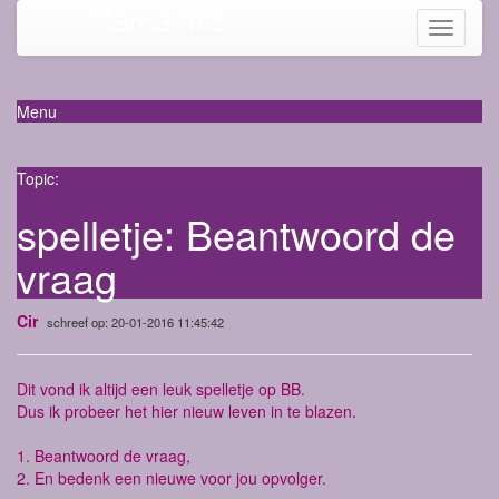
Mama-life
Toggle
navigati
Menu
Topic:
spelletje: Beantwoord de
vraag
Cir
schreef op: 20-01-2016 11:45:42
Dit vond ik altijd een leuk spelletje op BB.
Dus ik probeer het hier nieuw leven in te blazen.
1. Beantwoord de vraag,
2. En bedenk een nieuwe voor jou opvolger.