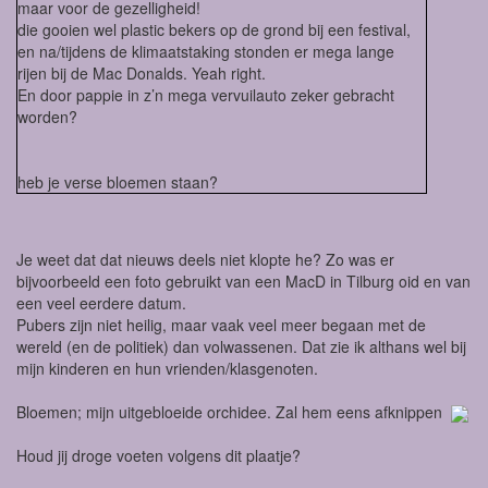
maar voor de gezelligheid!
die gooien wel plastic bekers op de grond bij een festival,
en na/tijdens de klimaatstaking stonden er mega lange
rijen bij de Mac Donalds. Yeah right.
En door pappie in z’n mega vervuilauto zeker gebracht
worden?
heb je verse bloemen staan?
Je weet dat dat nieuws deels niet klopte he? Zo was er
bijvoorbeeld een foto gebruikt van een MacD in Tilburg oid en van
een veel eerdere datum.
Pubers zijn niet heilig, maar vaak veel meer begaan met de
wereld (en de politiek) dan volwassenen. Dat zie ik althans wel bij
mijn kinderen en hun vrienden/klasgenoten.
Bloemen; mijn uitgebloeide orchidee. Zal hem eens afknippen
Houd jij droge voeten volgens dit plaatje?