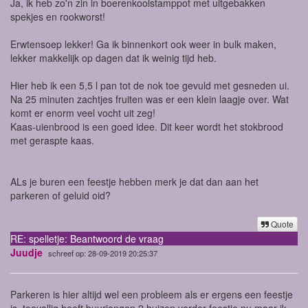
Ja, ik heb zo'n zin in boerenkoolstamppot met uitgebakken
spekjes en rookworst!
Erwtensoep lekker! Ga ik binnenkort ook weer in bulk maken,
lekker makkelijk op dagen dat ik weinig tijd heb.
Hier heb ik een 5,5 l pan tot de nok toe gevuld met gesneden ui.
Na 25 minuten zachtjes fruiten was er een klein laagje over. Wat
komt er enorm veel vocht uit zeg!
Kaas-uienbrood is een goed idee. Dit keer wordt het stokbrood
met geraspte kaas.
ALs je buren een feestje hebben merk je dat dan aan het
parkeren of geluid oid?
Quote
RE: spelletje: Beantwoord de vraag
Juudje
schreef op: 28-09-2019 20:25:37
Parkeren is hier altijd wel een probleem als er ergens een feestje
is, toevallig heeft buurjongen 2 huizen verder feestje nu maar ik