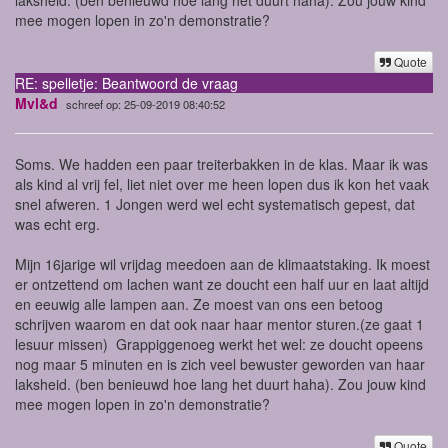
mee mogen lopen in zo'n demonstratie?
Quote
RE: spelletje: Beantwoord de vraag
Mvl&d
schreef op: 25-09-2019 08:40:52
Soms. We hadden een paar treiterbakken in de klas. Maar ik was
als kind al vrij fel, liet niet over me heen lopen dus ik kon het vaak
snel afweren. 1 Jongen werd wel echt systematisch gepest, dat
was echt erg.
Mijn 16jarige wil vrijdag meedoen aan de klimaatstaking. Ik moest
er ontzettend om lachen want ze doucht een half uur en laat altijd
en eeuwig alle lampen aan. Ze moest van ons een betoog
schrijven waarom en dat ook naar haar mentor sturen.(ze gaat 1
lesuur missen) Grappiggenoeg werkt het wel: ze doucht opeens
nog maar 5 minuten en is zich veel bewuster geworden van haar
laksheid. (ben benieuwd hoe lang het duurt haha). Zou jouw kind
mee mogen lopen in zo'n demonstratie?
Quote