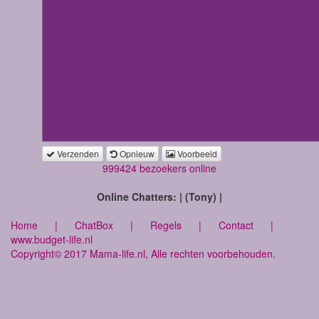
Verzenden
Opnieuw
Voorbeeld
999424 bezoekers online
Online Chatters: | (Tony) |
Home
|
ChatBox
|
Regels
|
Contact
|
www.budget-life.nl
Copyright© 2017 Mama-life.nl, Alle rechten voorbehouden.