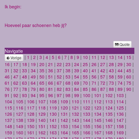
Ik begin:
Hoeveel paar schoenen heb jij?
Quote
Navigatie
|
1
|
2
|
3
|
4
|
5
|
6
|
7
|
8
|
9
|
10
|
11
|
12
|
13
|
14
|
15
|
Vorige
16
|
17
|
18
|
19
|
20
|
21
|
22
|
23
|
24
|
25
|
26
|
27
|
28
|
29
|
30
|
31
|
32
|
33
|
34
|
35
|
36
|
37
|
38
|
39
|
40
|
41
|
42
|
43
|
44
|
45
|
46
|
47
|
48
|
49
|
50
|
51
|
52
|
53
|
54
|
55
|
56
|
57
|
58
|
59
|
60
|
61
|
62
|
63
|
64
|
65
|
66
|
67
|
68
|
69
|
70
|
71
|
72
|
73
|
74
|
75
|
76
|
77
|
78
|
79
|
80
|
81
|
82
|
83
|
84
|
85
|
86
|
87
|
88
|
89
|
90
|
91
|
92
|
93
|
94
|
95
|
96
|
97
|
98
|
99
|
100
|
101
|
102
|
103
|
104
|
105
|
106
|
107
|
108
|
109
|
110
|
111
|
112
|
113
|
114
|
115
|
116
|
117
|
118
|
119
|
120
|
121
|
122
|
123
|
124
|
125
|
126
|
127
|
128
|
129
|
130
|
131
|
132
|
133
|
134
|
135
|
136
|
137
|
138
|
139
|
140
|
141
|
142
|
143
|
144
|
145
|
146
|
147
|
148
|
149
|
150
|
151
|
152
|
153
|
154
|
155
|
156
|
157
|
158
|
159
|
160
|
161
|
162
|
163
|
164
|
165
|
166
|
167
|
168
|
169
|
170
|
171
|
172
|
173
|
174
|
175
|
176
|
177
|
178
|
179
|
180
|