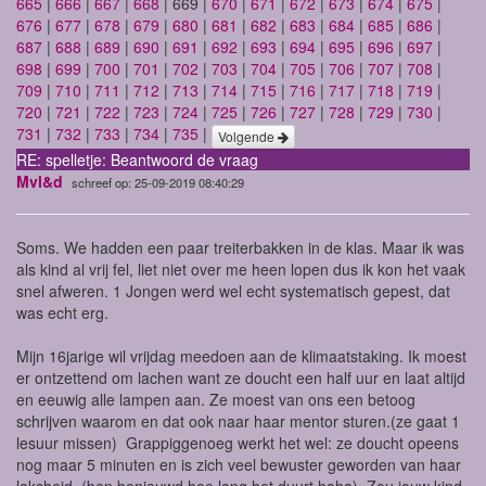
665
|
666
|
667
|
668
| 669 |
670
|
671
|
672
|
673
|
674
|
675
|
676
|
677
|
678
|
679
|
680
|
681
|
682
|
683
|
684
|
685
|
686
|
687
|
688
|
689
|
690
|
691
|
692
|
693
|
694
|
695
|
696
|
697
|
698
|
699
|
700
|
701
|
702
|
703
|
704
|
705
|
706
|
707
|
708
|
709
|
710
|
711
|
712
|
713
|
714
|
715
|
716
|
717
|
718
|
719
|
720
|
721
|
722
|
723
|
724
|
725
|
726
|
727
|
728
|
729
|
730
|
731
|
732
|
733
|
734
|
735
|
Volgende
RE: spelletje: Beantwoord de vraag
Mvl&d
schreef op: 25-09-2019 08:40:29
Soms. We hadden een paar treiterbakken in de klas. Maar ik was
als kind al vrij fel, liet niet over me heen lopen dus ik kon het vaak
snel afweren. 1 Jongen werd wel echt systematisch gepest, dat
was echt erg.
Mijn 16jarige wil vrijdag meedoen aan de klimaatstaking. Ik moest
er ontzettend om lachen want ze doucht een half uur en laat altijd
en eeuwig alle lampen aan. Ze moest van ons een betoog
schrijven waarom en dat ook naar haar mentor sturen.(ze gaat 1
lesuur missen) Grappiggenoeg werkt het wel: ze doucht opeens
nog maar 5 minuten en is zich veel bewuster geworden van haar
laksheid. (ben benieuwd hoe lang het duurt haha). Zou jouw kind