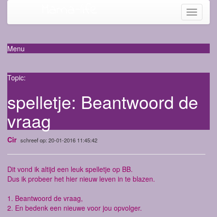
Mama-life
Toggle
navigati
Menu
Topic:
spelletje: Beantwoord de
vraag
Cir
schreef op: 20-01-2016 11:45:42
Dit vond ik altijd een leuk spelletje op BB.
Dus ik probeer het hier nieuw leven in te blazen.
1. Beantwoord de vraag,
2. En bedenk een nieuwe voor jou opvolger.