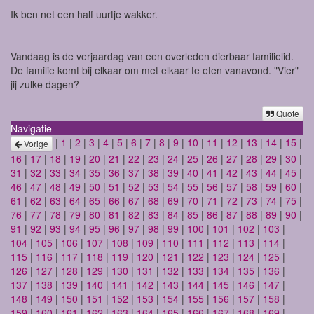
Ik ben net een half uurtje wakker.
Vandaag is de verjaardag van een overleden dierbaar familielid.
De familie komt bij elkaar om met elkaar te eten vanavond. "Vier"
jij zulke dagen?
Quote
Navigatie
|
1
|
2
|
3
|
4
|
5
|
6
|
7
|
8
|
9
|
10
|
11
|
12
|
13
|
14
|
15
|
Vorige
16
|
17
|
18
|
19
|
20
|
21
|
22
|
23
|
24
|
25
|
26
|
27
|
28
|
29
|
30
|
31
|
32
|
33
|
34
|
35
|
36
|
37
|
38
|
39
|
40
|
41
|
42
|
43
|
44
|
45
|
46
|
47
|
48
|
49
|
50
|
51
|
52
|
53
|
54
|
55
|
56
|
57
|
58
|
59
|
60
|
61
|
62
|
63
|
64
|
65
|
66
|
67
|
68
|
69
|
70
|
71
|
72
|
73
|
74
|
75
|
76
|
77
|
78
|
79
|
80
|
81
|
82
|
83
|
84
|
85
|
86
|
87
|
88
|
89
|
90
|
91
|
92
|
93
|
94
|
95
|
96
|
97
|
98
|
99
|
100
|
101
|
102
|
103
|
104
|
105
|
106
|
107
|
108
|
109
|
110
|
111
|
112
|
113
|
114
|
115
|
116
|
117
|
118
|
119
|
120
|
121
|
122
|
123
|
124
|
125
|
126
|
127
|
128
|
129
|
130
|
131
|
132
|
133
|
134
|
135
|
136
|
137
|
138
|
139
|
140
|
141
|
142
|
143
|
144
|
145
|
146
|
147
|
148
|
149
|
150
|
151
|
152
|
153
|
154
|
155
|
156
|
157
|
158
|
159
|
160
|
161
|
162
|
163
|
164
|
165
|
166
|
167
|
168
|
169
|