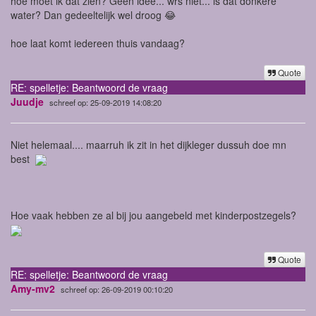
hoe moet ik dat zien? Geen idee... wrs niet... is dat donkere
water? Dan gedeeltelijk wel droog 😂
hoe laat komt iedereen thuis vandaag?
Quote
RE: spelletje: Beantwoord de vraag
Juudje
schreef op: 25-09-2019 14:08:20
Niet helemaal.... maarruh ik zit in het dijkleger dussuh doe mn
best
Hoe vaak hebben ze al bij jou aangebeld met kinderpostzegels?
Quote
RE: spelletje: Beantwoord de vraag
Amy-mv2
schreef op: 26-09-2019 00:10:20