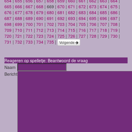
654
|
655
|
656
|
657
|
658
|
659
|
660
|
661
|
662
|
663
|
664
|
665
|
666
|
667
|
668
| 669 |
670
|
671
|
672
|
673
|
674
|
675
|
676
|
677
|
678
|
679
|
680
|
681
|
682
|
683
|
684
|
685
|
686
|
687
|
688
|
689
|
690
|
691
|
692
|
693
|
694
|
695
|
696
|
697
|
698
|
699
|
700
|
701
|
702
|
703
|
704
|
705
|
706
|
707
|
708
|
709
|
710
|
711
|
712
|
713
|
714
|
715
|
716
|
717
|
718
|
719
|
720
|
721
|
722
|
723
|
724
|
725
|
726
|
727
|
728
|
729
|
730
|
731
|
732
|
733
|
734
|
735
|
Volgende
Reageren op spelletje: Beantwoord de vraag
Naam
Bericht