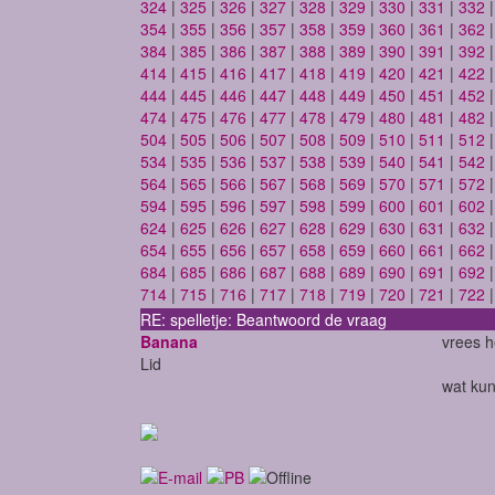
324
|
325
|
326
|
327
|
328
|
329
|
330
|
331
|
332
354
|
355
|
356
|
357
|
358
|
359
|
360
|
361
|
362
384
|
385
|
386
|
387
|
388
|
389
|
390
|
391
|
392
414
|
415
|
416
|
417
|
418
|
419
|
420
|
421
|
422
444
|
445
|
446
|
447
|
448
|
449
|
450
|
451
|
452
474
|
475
|
476
|
477
|
478
|
479
|
480
|
481
|
482
504
|
505
|
506
|
507
|
508
|
509
|
510
|
511
|
512
534
|
535
|
536
|
537
|
538
|
539
|
540
|
541
|
542
564
|
565
|
566
|
567
|
568
|
569
|
570
|
571
|
572
594
|
595
|
596
|
597
|
598
|
599
|
600
|
601
|
602
624
|
625
|
626
|
627
|
628
|
629
|
630
|
631
|
632
654
|
655
|
656
|
657
|
658
|
659
|
660
|
661
|
662
684
|
685
|
686
|
687
|
688
|
689
|
690
|
691
|
692
714
|
715
|
716
|
717
|
718
|
719
|
720
|
721
|
722
RE: spelletje: Beantwoord de vraag
Banana
vrees 
Lid
wat ku