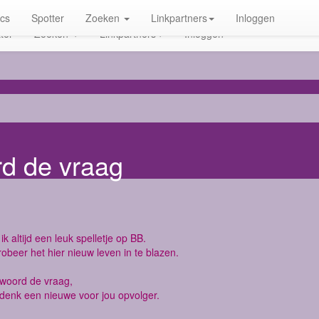
ics
Spotter
Zoeken
Linkpartners
Inloggen
ter
Zoeken
Linkpartners
Inloggen
rd de vraag
ik altijd een leuk spelletje op BB.
robeer het hier nieuw leven in te blazen.
twoord de vraag,
denk een nieuwe voor jou opvolger.