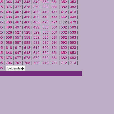
45
|
346
|
347
|
348
|
349
|
350
|
351
|
352
|
353
|
75
|
376
|
377
|
378
|
379
|
380
|
381
|
382
|
383
|
05
|
406
|
407
|
408
|
409
|
410
|
411
|
412
|
413
|
35
|
436
|
437
|
438
|
439
|
440
|
441
|
442
|
443
|
65
|
466
|
467
|
468
|
469
|
470
|
471
| 472 |
473
|
95
|
496
|
497
|
498
|
499
|
500
|
501
|
502
|
503
|
25
|
526
|
527
|
528
|
529
|
530
|
531
|
532
|
533
|
55
|
556
|
557
|
558
|
559
|
560
|
561
|
562
|
563
|
85
|
586
|
587
|
588
|
589
|
590
|
591
|
592
|
593
|
15
|
616
|
617
|
618
|
619
|
620
|
621
|
622
|
623
|
45
|
646
|
647
|
648
|
649
|
650
|
651
|
652
|
653
|
75
|
676
|
677
|
678
|
679
|
680
|
681
|
682
|
683
|
05
|
706
|
707
|
708
|
709
|
710
|
711
|
712
|
713
|
35
|
Volgende