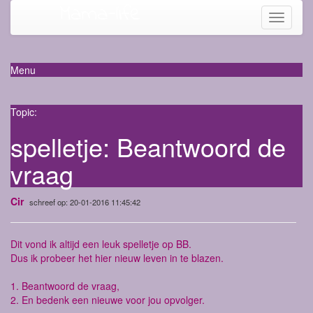
Mama-life
Toggle
navigati
Menu
Topic:
spelletje: Beantwoord de
vraag
Cir
schreef op: 20-01-2016 11:45:42
Dit vond ik altijd een leuk spelletje op BB.
Dus ik probeer het hier nieuw leven in te blazen.
1. Beantwoord de vraag,
2. En bedenk een nieuwe voor jou opvolger.