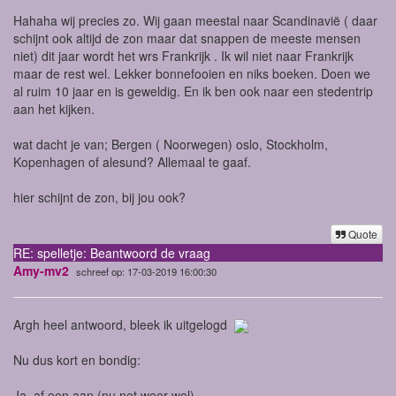
Hahaha wij precies zo. Wij gaan meestal naar Scandinavië ( daar
schijnt ook altijd de zon maar dat snappen de meeste mensen
niet) dit jaar wordt het wrs Frankrijk . Ik wil niet naar Frankrijk
maar de rest wel. Lekker bonnefooien en niks boeken. Doen we
al ruim 10 jaar en is geweldig. En ik ben ook naar een stedentrip
aan het kijken.
wat dacht je van; Bergen ( Noorwegen) oslo, Stockholm,
Kopenhagen of alesund? Allemaal te gaaf.
hier schijnt de zon, bij jou ook?
Quote
RE: spelletje: Beantwoord de vraag
Amy-mv2
schreef op: 17-03-2019 16:00:30
Argh heel antwoord, bleek ik uitgelogd
Nu dus kort en bondig:
Ja, af een aan (nu net weer wel)