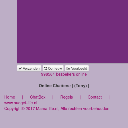
Verzenden
Opnieuw
Voorbeeld
996564 bezoekers online
Online Chatters: | (Tony) |
Home
|
ChatBox
|
Regels
|
Contact
|
www.budget-life.nl
Copyright© 2017 Mama-life.nl, Alle rechten voorbehouden.