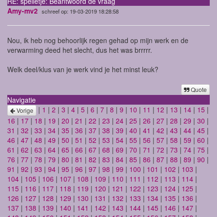
RE: spelletje: Beantwoord de vraag
Amy-mv2
schreef op: 19-03-2019 18:28:58
Nou, ik heb nog behoorlijk regen gehad op mijn werk en de
verwarming deed het slecht, dus het was brrrrr.
Welk deel/klus van je werk vind je het minst leuk?
Quote
Navigatie
|
1
|
2
|
3
|
4
|
5
|
6
|
7
|
8
|
9
|
10
|
11
|
12
|
13
|
14
|
15
|
Vorige
16
|
17
|
18
|
19
|
20
|
21
|
22
|
23
|
24
|
25
|
26
|
27
|
28
|
29
|
30
|
31
|
32
|
33
|
34
|
35
|
36
|
37
|
38
|
39
|
40
|
41
|
42
|
43
|
44
|
45
|
46
|
47
|
48
|
49
|
50
|
51
|
52
|
53
|
54
|
55
|
56
|
57
|
58
|
59
|
60
|
61
|
62
|
63
|
64
|
65
|
66
|
67
|
68
|
69
|
70
|
71
|
72
|
73
|
74
|
75
|
76
|
77
|
78
|
79
|
80
|
81
|
82
|
83
|
84
|
85
|
86
|
87
|
88
|
89
|
90
|
91
|
92
|
93
|
94
|
95
|
96
|
97
|
98
|
99
|
100
|
101
|
102
|
103
|
104
|
105
|
106
|
107
|
108
|
109
|
110
|
111
|
112
|
113
|
114
|
115
|
116
|
117
|
118
|
119
|
120
|
121
|
122
|
123
|
124
|
125
|
126
|
127
|
128
|
129
|
130
|
131
|
132
|
133
|
134
|
135
|
136
|
137
|
138
|
139
|
140
|
141
|
142
|
143
|
144
|
145
|
146
|
147
|