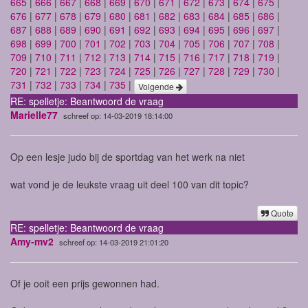
665
|
666
|
667
|
668
|
669
|
670
|
671
|
672
|
673
|
674
|
675
|
676
|
677
|
678
|
679
|
680
|
681
|
682
|
683
|
684
|
685
|
686
|
687
|
688
|
689
|
690
|
691
|
692
|
693
|
694
|
695
|
696
|
697
|
698
|
699
|
700
|
701
|
702
|
703
|
704
|
705
|
706
|
707
|
708
|
709
|
710
|
711
|
712
|
713
|
714
|
715
|
716
|
717
|
718
|
719
|
720
|
721
|
722
|
723
|
724
|
725
|
726
|
727
|
728
|
729
|
730
|
731
|
732
|
733
|
734
|
735
|
Volgende
RE: spelletje: Beantwoord de vraag
Marielle77
schreef op: 14-03-2019 18:14:00
Op een lesje judo bij de sportdag van het werk na niet
wat vond je de leukste vraag uit deel 100 van dit topic?
Quote
RE: spelletje: Beantwoord de vraag
Amy-mv2
schreef op: 14-03-2019 21:01:20
Of je ooit een prijs gewonnen had.