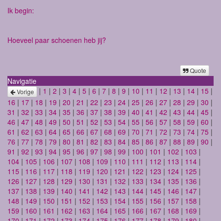
Ik begin:
Hoeveel paar schoenen heb jij?
Quote
Navigatie
|
1
|
2
|
3
|
4
|
5
|
6
|
7
|
8
|
9
|
10
|
11
|
12
|
13
|
14
|
15
|
Vorige
16
|
17
|
18
|
19
|
20
|
21
|
22
|
23
|
24
|
25
|
26
|
27
|
28
|
29
|
30
|
31
|
32
|
33
|
34
|
35
|
36
|
37
|
38
|
39
|
40
|
41
|
42
|
43
|
44
|
45
|
46
|
47
|
48
|
49
|
50
|
51
|
52
|
53
|
54
|
55
|
56
|
57
|
58
|
59
|
60
|
61
|
62
|
63
|
64
|
65
|
66
|
67
|
68
|
69
|
70
|
71
|
72
|
73
|
74
|
75
|
76
|
77
|
78
|
79
|
80
|
81
|
82
|
83
|
84
|
85
|
86
|
87
|
88
|
89
|
90
|
91
|
92
|
93
|
94
|
95
|
96
|
97
|
98
|
99
|
100
|
101
|
102
|
103
|
104
|
105
|
106
|
107
|
108
|
109
|
110
|
111
|
112
|
113
|
114
|
115
|
116
|
117
|
118
|
119
|
120
|
121
|
122
|
123
|
124
|
125
|
126
|
127
|
128
|
129
|
130
|
131
|
132
|
133
|
134
|
135
|
136
|
137
|
138
|
139
|
140
|
141
|
142
|
143
|
144
|
145
|
146
|
147
|
148
|
149
|
150
|
151
|
152
|
153
|
154
|
155
|
156
|
157
|
158
|
159
|
160
|
161
|
162
|
163
|
164
|
165
|
166
|
167
|
168
|
169
|
170
|
171
|
172
|
173
|
174
|
175
|
176
|
177
|
178
|
179
|
180
|