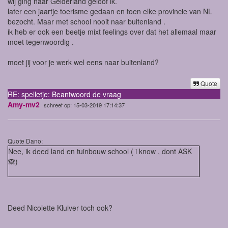
wij ging naar Gelderland geloof ik.
later een jaartje toerisme gedaan en toen elke provincie van NL
bezocht. Maar met school nooit naar buitenland .
ik heb er ook een beetje mixt feelings over dat het allemaal maar
moet tegenwoordig .
moet jij voor je werk wel eens naar buitenland?
Quote
RE: spelletje: Beantwoord de vraag
Amy-mv2
schreef op: 15-03-2019 17:14:37
Quote Dano:
Nee, ik deed land en tuinbouw school ( i know , dont ASK
🙈)
Deed Nicolette Kluiver toch ook?