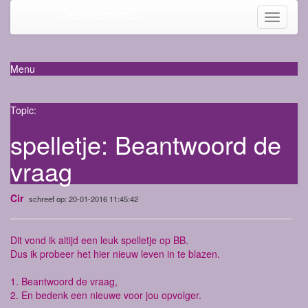
Mama-life
Toggle
navigati
Menu
Topic:
spelletje: Beantwoord de
vraag
Cir
schreef op: 20-01-2016 11:45:42
Dit vond ik altijd een leuk spelletje op BB.
Dus ik probeer het hier nieuw leven in te blazen.
1. Beantwoord de vraag,
2. En bedenk een nieuwe voor jou opvolger.