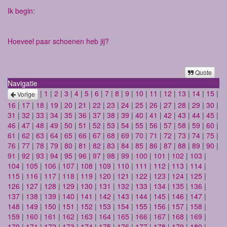
Ik begin:
Hoeveel paar schoenen heb jij?
Quote
Navigatie
|
1
|
2
|
3
|
4
|
5
|
6
|
7
|
8
|
9
|
10
|
11
|
12
|
13
|
14
|
15
|
Vorige
16
|
17
|
18
|
19
|
20
|
21
|
22
|
23
|
24
|
25
|
26
|
27
|
28
|
29
|
30
|
31
|
32
|
33
|
34
|
35
|
36
|
37
|
38
|
39
|
40
|
41
|
42
|
43
|
44
|
45
|
46
|
47
|
48
|
49
|
50
|
51
|
52
|
53
|
54
|
55
|
56
|
57
|
58
|
59
|
60
|
61
|
62
|
63
|
64
|
65
|
66
|
67
|
68
|
69
|
70
|
71
|
72
|
73
|
74
|
75
|
76
|
77
|
78
|
79
|
80
|
81
|
82
|
83
|
84
|
85
|
86
|
87
|
88
|
89
|
90
|
91
|
92
|
93
|
94
|
95
|
96
|
97
|
98
|
99
|
100
|
101
|
102
|
103
|
104
|
105
|
106
|
107
|
108
|
109
|
110
|
111
|
112
|
113
|
114
|
115
|
116
|
117
|
118
|
119
|
120
|
121
|
122
|
123
|
124
|
125
|
126
|
127
|
128
|
129
|
130
|
131
|
132
|
133
|
134
|
135
|
136
|
137
|
138
|
139
|
140
|
141
|
142
|
143
|
144
|
145
|
146
|
147
|
148
|
149
|
150
|
151
|
152
|
153
|
154
|
155
|
156
|
157
|
158
|
159
|
160
|
161
|
162
|
163
|
164
|
165
|
166
|
167
|
168
|
169
|
170
|
171
|
172
|
173
|
174
|
175
|
176
|
177
|
178
|
179
|
180
|