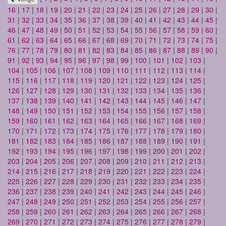
16
|
17
|
18
|
19
|
20
|
21
|
22
|
23
|
24
|
25
|
26
|
27
|
28
|
29
|
30
|
31
|
32
|
33
|
34
|
35
|
36
|
37
|
38
|
39
|
40
|
41
|
42
|
43
|
44
|
45
|
46
|
47
|
48
|
49
|
50
|
51
|
52
|
53
|
54
|
55
|
56
|
57
|
58
|
59
|
60
|
61
|
62
|
63
|
64
|
65
|
66
|
67
|
68
|
69
|
70
|
71
|
72
|
73
|
74
|
75
|
76
|
77
|
78
|
79
|
80
|
81
|
82
|
83
|
84
|
85
|
86
|
87
|
88
|
89
|
90
|
91
|
92
|
93
|
94
|
95
|
96
|
97
|
98
|
99
|
100
|
101
|
102
|
103
|
104
|
105
|
106
|
107
|
108
|
109
|
110
|
111
|
112
|
113
|
114
|
115
|
116
|
117
|
118
|
119
|
120
|
121
|
122
|
123
|
124
|
125
|
126
|
127
|
128
|
129
|
130
|
131
|
132
|
133
|
134
|
135
|
136
|
137
|
138
|
139
|
140
|
141
|
142
|
143
|
144
|
145
|
146
|
147
|
148
|
149
|
150
|
151
|
152
|
153
|
154
|
155
|
156
|
157
|
158
|
159
|
160
|
161
|
162
|
163
|
164
|
165
|
166
|
167
|
168
|
169
|
170
|
171
|
172
|
173
|
174
|
175
|
176
|
177
|
178
|
179
|
180
|
181
|
182
|
183
|
184
|
185
|
186
|
187
|
188
|
189
|
190
|
191
|
192
|
193
|
194
|
195
|
196
|
197
|
198
|
199
|
200
|
201
|
202
|
203
|
204
|
205
|
206
|
207
|
208
|
209
|
210
|
211
|
212
|
213
|
214
|
215
|
216
|
217
|
218
|
219
|
220
|
221
|
222
|
223
|
224
|
225
|
226
|
227
|
228
|
229
|
230
|
231
|
232
|
233
|
234
|
235
|
236
|
237
|
238
|
239
|
240
|
241
|
242
|
243
|
244
|
245
|
246
|
247
|
248
|
249
|
250
|
251
|
252
|
253
|
254
|
255
|
256
|
257
|
258
|
259
|
260
|
261
|
262
|
263
|
264
|
265
|
266
|
267
|
268
|
269
|
270
|
271
|
272
|
273
|
274
|
275
|
276
|
277
|
278
|
279
|