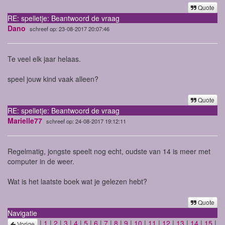
Quote
RE: spelletje: Beantwoord de vraag
Dano
schreef op: 23-08-2017 20:07:46
Te veel elk jaar helaas.
speel jouw kind vaak alleen?
Quote
RE: spelletje: Beantwoord de vraag
Marielle77
schreef op: 24-08-2017 19:12:11
Regelmatig, jongste speelt nog echt, oudste van 14 is meer met
computer in de weer.
Wat is het laatste boek wat je gelezen hebt?
Quote
Navigatie
|
1
|
2
|
3
|
4
|
5
|
6
|
7
|
8
|
9
|
10
|
11
|
12
|
13
|
14
|
15
|
Vorige