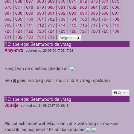
665
|
666
|
667
|
668
|
669
|
670
|
671
|
672
|
673
|
674
|
675
|
676
|
677
|
678
|
679
|
680
|
681
|
682
|
683
|
684
|
685
|
686
|
687
|
688
|
689
|
690
|
691
|
692
|
693
|
694
|
695
|
696
|
697
|
698
|
699
|
700
|
701
|
702
|
703
|
704
|
705
|
706
|
707
|
708
|
709
|
710
|
711
|
712
|
713
|
714
|
715
|
716
|
717
|
718
|
719
|
720
|
721
|
722
|
723
|
724
|
725
|
726
|
727
|
728
|
729
|
730
|
731
|
732
|
733
|
734
|
735
|
Volgende
RE: spelletje: Beantwoord de vraag
Amy-mv2
schreef op: 20-08-2017 23:17:25
Hangt van de omstandigheden af
Ben jij goed in vroeg (voor 7 uur vind ik vroeg) opstaan?
Quote
RE: spelletje: Beantwoord de vraag
Juudje
schreef op: 21-08-2017 00:19:15
Als het echt moet wel. Maar dan zet ik wel vroeg m'n wekker
zodat ik me nog eerst 10x om kan draaien