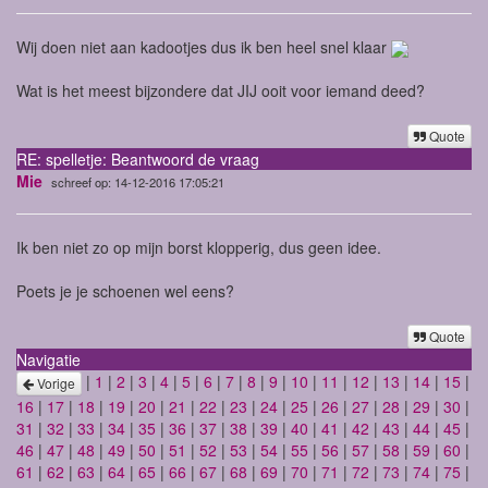
Wij doen niet aan kadootjes dus ik ben heel snel klaar
Wat is het meest bijzondere dat JIJ ooit voor iemand deed?
Quote
RE: spelletje: Beantwoord de vraag
Mie
schreef op: 14-12-2016 17:05:21
Ik ben niet zo op mijn borst klopperig, dus geen idee.
Poets je je schoenen wel eens?
Quote
Navigatie
|
1
|
2
|
3
|
4
|
5
|
6
|
7
|
8
|
9
|
10
|
11
|
12
|
13
|
14
|
15
|
Vorige
16
|
17
|
18
|
19
|
20
|
21
|
22
|
23
|
24
|
25
|
26
|
27
|
28
|
29
|
30
|
31
|
32
|
33
|
34
|
35
|
36
|
37
|
38
|
39
|
40
|
41
|
42
|
43
|
44
|
45
|
46
|
47
|
48
|
49
|
50
|
51
|
52
|
53
|
54
|
55
|
56
|
57
|
58
|
59
|
60
|
61
|
62
|
63
|
64
|
65
|
66
|
67
|
68
|
69
|
70
|
71
|
72
|
73
|
74
|
75
|