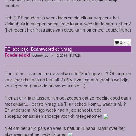
moeten.
Heb jij DE gouden tip voor kinderen die elkaar nog eens het
ziekenhuis in meppen omdat ze elkaar al wéér in de haren zitten?
(het regent hier frustraties van deze kan momenteel...duidelijk he)
Quote
RE: spelletje: Beantwoord de vraag
Toedeledoki
schreef op: 14-12-2016 15:47:28
Uhm uhm.... samen een verantwoordelijkheid geven ? Of meppen
ze elkaar dan ook de tent uit ? (Bijv. even samen (oehhh wat zijn
ze al groooot) naar de brievenbus ofzo....)
Hier zit er 4 jaar tussen, ik moet zeggen dat ze redelijk goed gaan
met elkaar..... eerste vraag als T. uit school komt... waar is M. ?
En andersom. Vorige week had hij op school uit de
snoepautomaat een snoepje voor dr meegenomen
Niet dat het altijd pais en vree is natuurlijk haha. Maar over het
algemeen gaat het redelijk goed