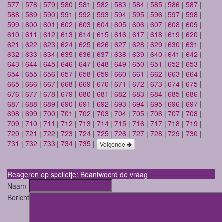
577
|
578
|
579
|
580
|
581
|
582
|
583
|
584
|
585
|
586
|
587
|
588
|
589
|
590
|
591
|
592
|
593
|
594
|
595
|
596
|
597
|
598
|
599
|
600
|
601
|
602
|
603
|
604
|
605
|
606
|
607
|
608
|
609
|
610
|
611
|
612
|
613
|
614
|
615
|
616
|
617
|
618
|
619
|
620
|
621
|
622
|
623
|
624
|
625
|
626
|
627
|
628
|
629
|
630
|
631
|
632
|
633
|
634
|
635
|
636
|
637
|
638
|
639
|
640
|
641
|
642
|
643
|
644
|
645
|
646
|
647
|
648
|
649
|
650
|
651
|
652
|
653
|
654
|
655
|
656
|
657
|
658
|
659
|
660
|
661
|
662
|
663
|
664
|
665
|
666
|
667
|
668
|
669
|
670
|
671
|
672
|
673
|
674
|
675
|
676
|
677
|
678
|
679
|
680
|
681
|
682
|
683
|
684
|
685
|
686
|
687
|
688
|
689
|
690
|
691
|
692
|
693
|
694
|
695
|
696
|
697
|
698
|
699
|
700
|
701
|
702
|
703
|
704
|
705
|
706
|
707
|
708
|
709
|
710
|
711
|
712
|
713
|
714
|
715
|
716
|
717
|
718
|
719
|
720
|
721
|
722
|
723
|
724
|
725
|
726
|
727
|
728
|
729
|
730
|
731
|
732
|
733
|
734
|
735
|
Volgende
Reageren op spelletje: Beantwoord de vraag
Naam
Bericht