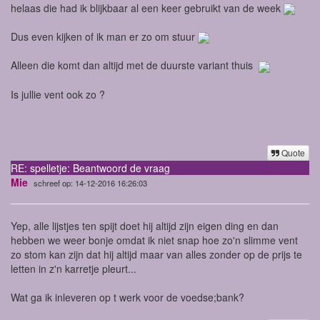
helaas die had ik blijkbaar al een keer gebruikt van de week
Dus even kijken of ik man er zo om stuur
Alleen die komt dan altijd met de duurste variant thuis
Is jullie vent ook zo ?
Quote
RE: spelletje: Beantwoord de vraag
Mie
schreef op: 14-12-2016 16:26:03
Yep, alle lijstjes ten spijt doet hij altijd zijn eigen ding en dan
hebben we weer bonje omdat ik niet snap hoe zo'n slimme vent
zo stom kan zijn dat hij altijd maar van alles zonder op de prijs te
letten in z'n karretje pleurt...
Wat ga ik inleveren op t werk voor de voedse;bank?