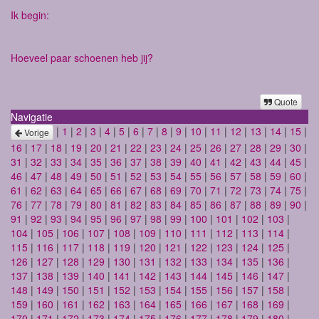
Ik begin:
Hoeveel paar schoenen heb jij?
Quote
Navigatie
|
1
|
2
|
3
|
4
|
5
|
6
|
7
|
8
|
9
|
10
|
11
|
12
|
13
|
14
|
15
|
Vorige
16
|
17
|
18
|
19
|
20
|
21
|
22
|
23
|
24
|
25
|
26
|
27
|
28
|
29
|
30
|
31
|
32
|
33
|
34
|
35
|
36
|
37
|
38
|
39
|
40
|
41
|
42
|
43
|
44
|
45
|
46
|
47
|
48
|
49
|
50
|
51
|
52
|
53
|
54
|
55
|
56
|
57
|
58
|
59
|
60
|
61
|
62
|
63
|
64
|
65
|
66
|
67
|
68
|
69
|
70
|
71
|
72
|
73
|
74
|
75
|
76
|
77
|
78
|
79
|
80
|
81
|
82
|
83
|
84
|
85
|
86
|
87
|
88
|
89
|
90
|
91
|
92
|
93
|
94
|
95
|
96
|
97
|
98
|
99
|
100
|
101
|
102
|
103
|
104
|
105
|
106
|
107
|
108
|
109
|
110
|
111
|
112
|
113
|
114
|
115
|
116
|
117
|
118
|
119
|
120
|
121
|
122
|
123
|
124
|
125
|
126
|
127
|
128
|
129
|
130
|
131
|
132
|
133
|
134
|
135
|
136
|
137
|
138
|
139
|
140
|
141
|
142
|
143
|
144
|
145
|
146
|
147
|
148
|
149
|
150
|
151
|
152
|
153
|
154
|
155
|
156
|
157
|
158
|
159
|
160
|
161
|
162
|
163
|
164
|
165
|
166
|
167
|
168
|
169
|
170
|
171
|
172
|
173
|
174
|
175
|
176
|
177
|
178
|
179
|
180
|