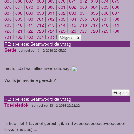
665
|
666
|
667
|
668
|
669
|
670
|
671
|
672
|
673
|
674
|
675
|
676
|
677
|
678
|
679
|
680
|
681
|
682
|
683
|
684
|
685
|
686
|
687
|
688
|
689
|
690
|
691
|
692
|
693
|
694
|
695
|
696
|
697
|
698
|
699
|
700
|
701
|
702
|
703
|
704
|
705
|
706
|
707
|
708
|
709
|
710
|
711
|
712
|
713
|
714
|
715
|
716
|
717
|
718
|
719
|
720
|
721
|
722
|
723
|
724
|
725
|
726
|
727
|
728
|
729
|
730
|
731
|
732
|
733
|
734
|
735
|
Volgende
RE: spelletje: Beantwoord de vraag
Bettie
schreef op: 13-12-2016 22:05:27
neuh....dat valt alles mee vandaag.
Wat is je favoriete gerecht?
Quote
RE: spelletje: Beantwoord de vraag
Toedeledoki
schreef op: 13-12-2016 22:22:22
Ik heb niet 1 favoriet gerecht, ik vind zooooooooooooveeeeeeel
lekker (helaas)....