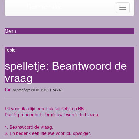
Mama-life
Toggle
navigati
Menu
Topic:
spelletje: Beantwoord de
vraag
Cir
schreef op: 20-01-2016 11:45:42
Dit vond ik altijd een leuk spelletje op BB.
Dus ik probeer het hier nieuw leven in te blazen.
1. Beantwoord de vraag,
2. En bedenk een nieuwe voor jou opvolger.