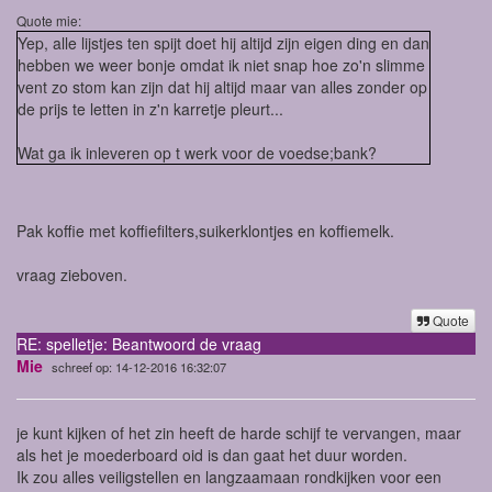
Quote mie:
Yep, alle lijstjes ten spijt doet hij altijd zijn eigen ding en dan
hebben we weer bonje omdat ik niet snap hoe zo'n slimme
vent zo stom kan zijn dat hij altijd maar van alles zonder op
de prijs te letten in z'n karretje pleurt...
Wat ga ik inleveren op t werk voor de voedse;bank?
Pak koffie met koffiefilters,suikerklontjes en koffiemelk.
vraag zieboven.
Quote
RE: spelletje: Beantwoord de vraag
Mie
schreef op: 14-12-2016 16:32:07
je kunt kijken of het zin heeft de harde schijf te vervangen, maar
als het je moederboard oid is dan gaat het duur worden.
Ik zou alles veiligstellen en langzaamaan rondkijken voor een