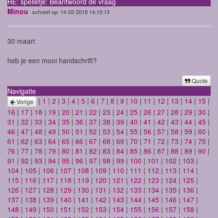
RE: spelletje: Beantwoord de vraag
Minou
schreef op: 14-02-2018 14:10:13
30 maart
heb je een mooi handschrift?
Quote
Navigatie
|
1
|
2
|
3
|
4
|
5
|
6
|
7
|
8
|
9
|
10
|
11
|
12
|
13
|
14
|
15
|
Vorige
16
|
17
|
18
|
19
|
20
|
21
|
22
|
23
|
24
|
25
|
26
|
27
|
28
|
29
|
30
|
31
|
32
|
33
|
34
|
35
|
36
|
37
|
38
|
39
|
40
|
41
|
42
|
43
|
44
|
45
|
46
|
47
|
48
|
49
|
50
|
51
|
52
|
53
|
54
|
55
|
56
|
57
|
58
|
59
|
60
|
61
|
62
|
63
|
64
|
65
|
66
|
67
|
68
|
69
|
70
|
71
|
72
|
73
|
74
|
75
|
76
|
77
|
78
|
79
|
80
|
81
|
82
|
83
|
84
|
85
|
86
|
87
|
88
|
89
|
90
|
91
|
92
|
93
|
94
|
95
|
96
|
97
|
98
|
99
|
100
|
101
|
102
|
103
|
104
|
105
|
106
|
107
|
108
|
109
|
110
|
111
|
112
|
113
|
114
|
115
|
116
|
117
|
118
|
119
|
120
|
121
|
122
|
123
|
124
|
125
|
126
|
127
|
128
|
129
|
130
|
131
|
132
|
133
|
134
|
135
|
136
|
137
|
138
|
139
|
140
|
141
|
142
|
143
|
144
|
145
|
146
|
147
|
148
|
149
|
150
|
151
|
152
|
153
|
154
|
155
|
156
|
157
|
158
|