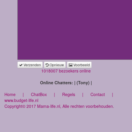
Verzenden
Opnieuw
Voorbeeld
1018007 bezoekers online
Online Chatters: | (Tony) |
Home
|
ChatBox
|
Regels
|
Contact
|
www.budget-life.nl
Copyright© 2017 Mama-life.nl, Alle rechten voorbehouden.