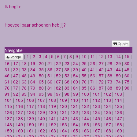
Ik begin:
Hoeveel paar schoenen heb jij?
Quote
Navigatie
|
1
|
2
|
3
|
4
|
5
|
6
|
7
|
8
|
9
|
10
|
11
|
12
|
13
|
14
|
15
|
Vorige
16
|
17
|
18
|
19
|
20
|
21
|
22
|
23
|
24
|
25
|
26
|
27
|
28
|
29
|
30
|
31
|
32
|
33
|
34
|
35
|
36
|
37
|
38
|
39
|
40
|
41
|
42
|
43
|
44
|
45
|
46
|
47
|
48
|
49
|
50
|
51
|
52
|
53
|
54
|
55
|
56
|
57
|
58
|
59
|
60
|
61
|
62
|
63
|
64
|
65
|
66
|
67
|
68
|
69
|
70
|
71
|
72
|
73
|
74
|
75
|
76
|
77
|
78
|
79
|
80
|
81
|
82
|
83
|
84
|
85
|
86
|
87
|
88
|
89
|
90
|
91
|
92
|
93
|
94
|
95
|
96
|
97
|
98
|
99
|
100
|
101
|
102
|
103
|
104
|
105
|
106
|
107
|
108
|
109
|
110
|
111
|
112
|
113
|
114
|
115
|
116
|
117
|
118
|
119
|
120
|
121
|
122
|
123
|
124
|
125
|
126
|
127
|
128
|
129
|
130
|
131
|
132
|
133
|
134
|
135
|
136
|
137
|
138
|
139
|
140
|
141
|
142
|
143
|
144
|
145
|
146
|
147
|
148
|
149
|
150
|
151
|
152
|
153
|
154
|
155
|
156
|
157
|
158
|
159
|
160
|
161
|
162
|
163
|
164
|
165
|
166
|
167
|
168
|
169
|
170
|
171
|
172
|
173
|
174
|
175
|
176
|
177
|
178
|
179
|
180
|