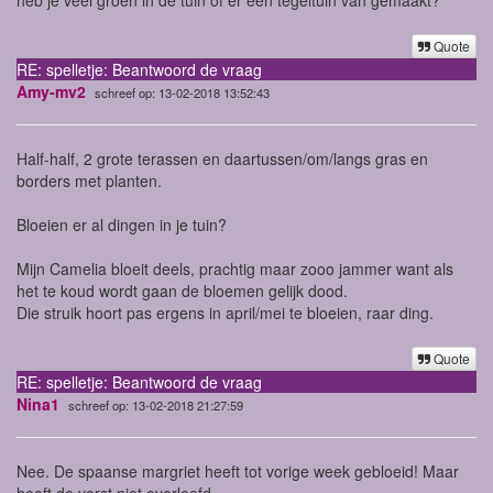
Quote
RE: spelletje: Beantwoord de vraag
Amy-mv2
schreef op: 13-02-2018 13:52:43
Half-half, 2 grote terassen en daartussen/om/langs gras en
borders met planten.
Bloeien er al dingen in je tuin?
Mijn Camelia bloeit deels, prachtig maar zooo jammer want als
het te koud wordt gaan de bloemen gelijk dood.
Die struik hoort pas ergens in april/mei te bloeien, raar ding.
Quote
RE: spelletje: Beantwoord de vraag
Nina1
schreef op: 13-02-2018 21:27:59
Nee. De spaanse margriet heeft tot vorige week gebloeid! Maar
heeft de vorst niet overleefd.