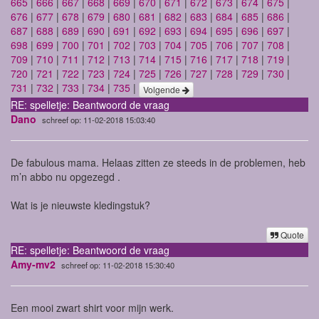
665
|
666
|
667
|
668
|
669
|
670
|
671
|
672
|
673
|
674
|
675
|
676
|
677
|
678
|
679
|
680
|
681
|
682
|
683
|
684
|
685
|
686
|
687
|
688
|
689
|
690
|
691
|
692
|
693
|
694
|
695
|
696
|
697
|
698
|
699
|
700
|
701
|
702
|
703
|
704
|
705
|
706
|
707
|
708
|
709
|
710
|
711
|
712
|
713
|
714
|
715
|
716
|
717
|
718
|
719
|
720
|
721
|
722
|
723
|
724
|
725
|
726
|
727
|
728
|
729
|
730
|
731
|
732
|
733
|
734
|
735
|
Volgende
RE: spelletje: Beantwoord de vraag
Dano
schreef op: 11-02-2018 15:03:40
De fabulous mama. Helaas zitten ze steeds in de problemen, heb
m’n abbo nu opgezegd .
Wat is je nieuwste kledingstuk?
Quote
RE: spelletje: Beantwoord de vraag
Amy-mv2
schreef op: 11-02-2018 15:30:40
Een mooi zwart shirt voor mijn werk.