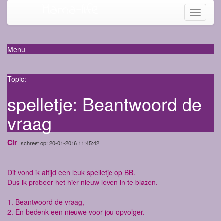
Mama-life
Toggle
navigati
Menu
Topic:
spelletje: Beantwoord de
vraag
Cir
schreef op: 20-01-2016 11:45:42
Dit vond ik altijd een leuk spelletje op BB.
Dus ik probeer het hier nieuw leven in te blazen.
1. Beantwoord de vraag,
2. En bedenk een nieuwe voor jou opvolger.