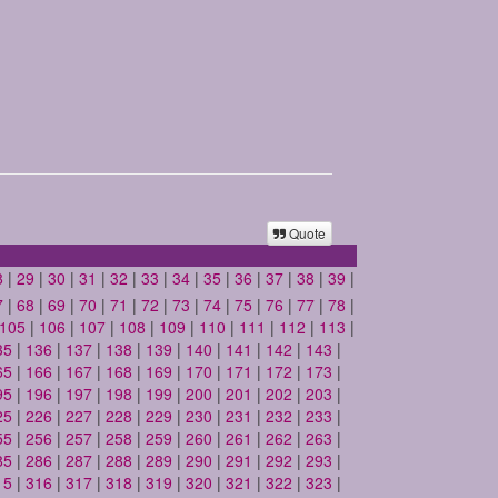
Quote
8
|
29
|
30
|
31
|
32
|
33
|
34
|
35
|
36
|
37
|
38
|
39
|
7
|
68
|
69
|
70
|
71
|
72
|
73
|
74
|
75
|
76
|
77
|
78
|
105
|
106
|
107
|
108
|
109
|
110
|
111
|
112
|
113
|
35
|
136
|
137
|
138
|
139
|
140
|
141
|
142
|
143
|
65
|
166
|
167
|
168
|
169
|
170
|
171
|
172
|
173
|
95
|
196
|
197
|
198
|
199
|
200
|
201
|
202
|
203
|
25
|
226
|
227
|
228
|
229
|
230
|
231
|
232
|
233
|
55
|
256
|
257
|
258
|
259
|
260
|
261
|
262
|
263
|
85
|
286
|
287
|
288
|
289
|
290
|
291
|
292
|
293
|
15
|
316
|
317
|
318
|
319
|
320
|
321
|
322
|
323
|