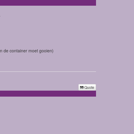
.
l in de container moet gooien)
Quote