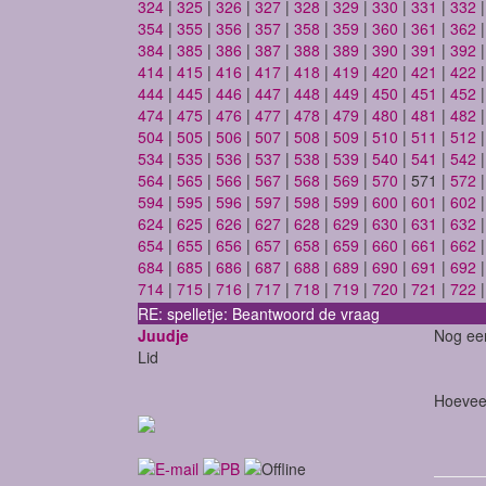
324
|
325
|
326
|
327
|
328
|
329
|
330
|
331
|
332
354
|
355
|
356
|
357
|
358
|
359
|
360
|
361
|
362
384
|
385
|
386
|
387
|
388
|
389
|
390
|
391
|
392
414
|
415
|
416
|
417
|
418
|
419
|
420
|
421
|
422
444
|
445
|
446
|
447
|
448
|
449
|
450
|
451
|
452
474
|
475
|
476
|
477
|
478
|
479
|
480
|
481
|
482
504
|
505
|
506
|
507
|
508
|
509
|
510
|
511
|
512
534
|
535
|
536
|
537
|
538
|
539
|
540
|
541
|
542
564
|
565
|
566
|
567
|
568
|
569
|
570
| 571 |
572
594
|
595
|
596
|
597
|
598
|
599
|
600
|
601
|
602
624
|
625
|
626
|
627
|
628
|
629
|
630
|
631
|
632
654
|
655
|
656
|
657
|
658
|
659
|
660
|
661
|
662
684
|
685
|
686
|
687
|
688
|
689
|
690
|
691
|
692
714
|
715
|
716
|
717
|
718
|
719
|
720
|
721
|
722
RE: spelletje: Beantwoord de vraag
Juudje
Nog een
Lid
Hoeveel 