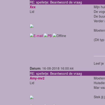
RE: spelletje: Beantwoord de vraag
Xxx
Mijn hu
Lid
De voge
De buur
Verder
Moeten 
(Dit ty
Leef je
Datum:
16-08-2018 16:00:44
RE: spelletje: Beantwoord de vraag
Amy-mv2
Moeten 
Lid
Huisdie
Mar vaa
Stek ji