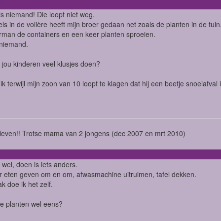
is niemand! Die loopt niet weg.
ls in de volière heeft mijn broer gedaan net zoals de planten in de tuin
man de containers en een keer planten sproeien.
 niemand.
jou kinderen veel klusjes doen?
p ik terwijl mijn zoon van 10 loopt te klagen dat hij een beetje snoeiafva
 leven!! Trotse mama van 2 jongens (dec 2007 en mrt 2010)
wel, doen is iets anders.
r eten geven om en om, afwasmachine uitruimen, tafel dekken.
k doe ik het zelf.
j je planten wel eens?