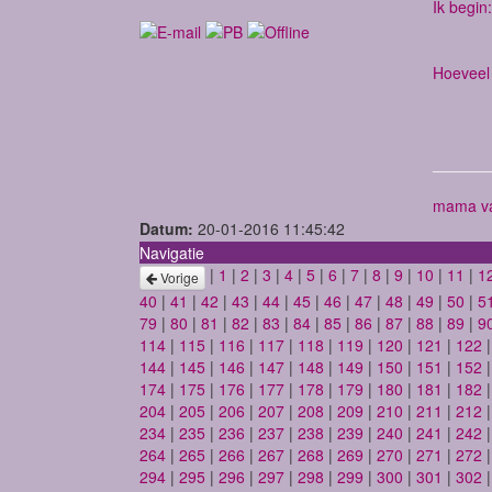
Ik begin:
Hoeveel 
mama va
Datum:
20-01-2016 11:45:42
Navigatie
|
1
|
2
|
3
|
4
|
5
|
6
|
7
|
8
|
9
|
10
|
11
|
1
Vorige
40
|
41
|
42
|
43
|
44
|
45
|
46
|
47
|
48
|
49
|
50
|
5
79
|
80
|
81
|
82
|
83
|
84
|
85
|
86
|
87
|
88
|
89
|
9
114
|
115
|
116
|
117
|
118
|
119
|
120
|
121
|
122
144
|
145
|
146
|
147
|
148
|
149
|
150
|
151
|
152
174
|
175
|
176
|
177
|
178
|
179
|
180
|
181
|
182
204
|
205
|
206
|
207
|
208
|
209
|
210
|
211
|
212
234
|
235
|
236
|
237
|
238
|
239
|
240
|
241
|
242
264
|
265
|
266
|
267
|
268
|
269
|
270
|
271
|
272
294
|
295
|
296
|
297
|
298
|
299
|
300
|
301
|
302