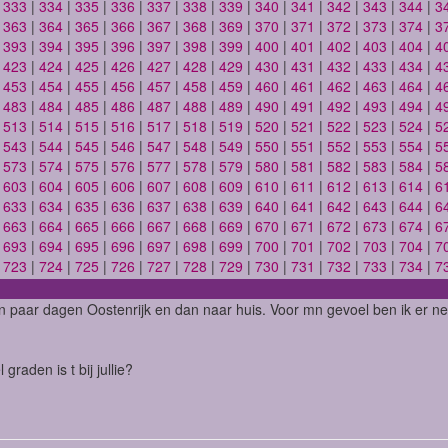
|
333
|
334
|
335
|
336
|
337
|
338
|
339
|
340
|
341
|
342
|
343
|
344
|
3
|
363
|
364
|
365
|
366
|
367
|
368
|
369
|
370
|
371
|
372
|
373
|
374
|
3
|
393
|
394
|
395
|
396
|
397
|
398
|
399
|
400
|
401
|
402
|
403
|
404
|
4
|
423
|
424
|
425
|
426
|
427
|
428
|
429
|
430
|
431
|
432
|
433
|
434
|
4
|
453
|
454
|
455
|
456
|
457
|
458
|
459
|
460
|
461
|
462
|
463
|
464
|
4
|
483
|
484
|
485
|
486
|
487
|
488
|
489
|
490
|
491
|
492
|
493
|
494
|
4
|
513
|
514
|
515
|
516
|
517
|
518
|
519
|
520
|
521
|
522
|
523
|
524
|
5
|
543
|
544
|
545
|
546
|
547
|
548
|
549
|
550
|
551
|
552
|
553
|
554
|
5
|
573
|
574
|
575
|
576
|
577
|
578
|
579
|
580
|
581
|
582
|
583
|
584
|
5
|
603
|
604
|
605
|
606
|
607
|
608
|
609
|
610
|
611
|
612
|
613
|
614
|
6
|
633
|
634
|
635
|
636
|
637
|
638
|
639
|
640
|
641
|
642
|
643
|
644
|
6
|
663
|
664
|
665
|
666
|
667
|
668
|
669
|
670
|
671
|
672
|
673
|
674
|
6
|
693
|
694
|
695
|
696
|
697
|
698
|
699
|
700
|
701
|
702
|
703
|
704
|
7
|
723
|
724
|
725
|
726
|
727
|
728
|
729
|
730
|
731
|
732
|
733
|
734
|
7
 paar dagen Oostenrijk en dan naar huis. Voor mn gevoel ben ik er net
graden is t bij jullie?