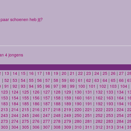
paar schoenen heb jij?
n 4 jongens
2
|
13
|
14
|
15
|
16
|
17
|
18
|
19
|
20
|
21
|
22
|
23
|
24
|
25
|
26
|
27
|
2
1
|
52
|
53
|
54
|
55
|
56
|
57
|
58
|
59
|
60
|
61
|
62
|
63
|
64
|
65
|
66
|
6
0
|
91
|
92
|
93
|
94
|
95
|
96
|
97
|
98
|
99
|
100
|
101
|
102
|
103
|
104
|
|
123
|
124
|
125
|
126
|
127
|
128
|
129
|
130
|
131
|
132
|
133
|
134
|
1
|
153
|
154
|
155
|
156
|
157
|
158
|
159
|
160
|
161
|
162
|
163
|
164
|
1
|
183
|
184
|
185
|
186
|
187
|
188
|
189
|
190
|
191
|
192
|
193
|
194
|
1
|
213
|
214
|
215
|
216
|
217
|
218
|
219
|
220
|
221
|
222
|
223
|
224
|
2
|
243
|
244
|
245
|
246
|
247
|
248
|
249
|
250
|
251
|
252
|
253
|
254
|
2
|
273
|
274
|
275
|
276
|
277
|
278
|
279
|
280
|
281
|
282
|
283
|
284
|
2
|
303
|
304
|
305
|
306
|
307
|
308
|
309
|
310
|
311
|
312
|
313
|
314
|
3