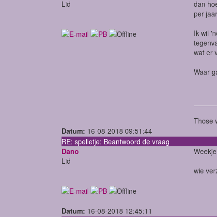
Lid
dan hoe
per jaa
Ik wil 
tegenva
wat er 
Waar ga
Those w
Datum:
16-08-2018 09:51:44
RE: spelletje: Beantwoord de vraag
Dano
Weekje 
Lid
wie verz
Datum:
16-08-2018 12:45:11