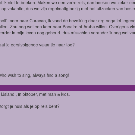
f ik niet te boeken. Maken we een verre reis, dan boeken we zeker ee
r op vakantie, dus we zijn regelmatig bezig met het uitzoeken van be
'nooit' meer naar Curacao, ik vond de bevolking daar erg negatief tegen
llen. Zou nog wel een keer naar Bonaire of Aruba willen. Overigens vind 
verder in mijn leven nog gebeurt, dus misschien verander ik nog wel v
at je eerstvolgende vakantie naar toe?
ho wish to sing, always find a song!
IJsland , in oktober, met man & kids.
orgt je huis als je op reis bent?