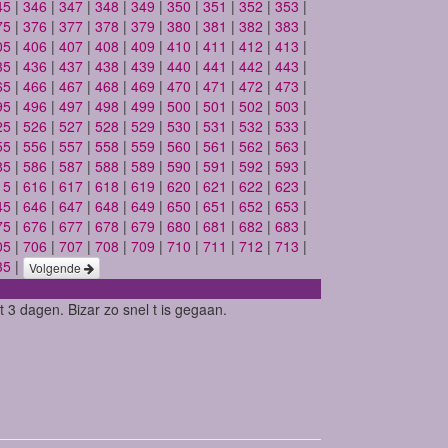
45
|
346
|
347
|
348
|
349
|
350
|
351
|
352
|
353
|
75
|
376
|
377
|
378
|
379
|
380
|
381
|
382
|
383
|
05
|
406
|
407
|
408
|
409
|
410
|
411
|
412
|
413
|
35
|
436
|
437
|
438
|
439
|
440
|
441
|
442
|
443
|
65
|
466
|
467
|
468
|
469
|
470
|
471
|
472
|
473
|
95
|
496
|
497
|
498
|
499
|
500
|
501
|
502
|
503
|
25
|
526
|
527
|
528
|
529
|
530
|
531
|
532
|
533
|
55
|
556
|
557
|
558
|
559
|
560
|
561
|
562
|
563
|
85
|
586
|
587
|
588
|
589
|
590
|
591
|
592
|
593
|
15
|
616
|
617
|
618
|
619
|
620
|
621
|
622
|
623
|
45
|
646
|
647
|
648
|
649
|
650
|
651
|
652
|
653
|
75
|
676
|
677
|
678
|
679
|
680
|
681
|
682
|
683
|
05
|
706
|
707
|
708
|
709
|
710
|
711
|
712
|
713
|
35
|
Volgende
 3 dagen. Bizar zo snel t is gegaan.