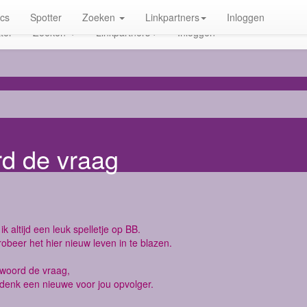
ics
Spotter
Zoeken
Linkpartners
Inloggen
ter
Zoeken
Linkpartners
Inloggen
rd de vraag
ik altijd een leuk spelletje op BB.
robeer het hier nieuw leven in te blazen.
twoord de vraag,
denk een nieuwe voor jou opvolger.