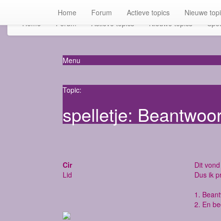
Home
Forum
Actieve topics
Nieuwe top
Home
Forum
Actieve topics
Nieuwe topics
Spot
Menu
Topic:
spelletje: Beantwoo
Cir
Dit vond 
Lid
Dus ik p
1. Bean
2. En be