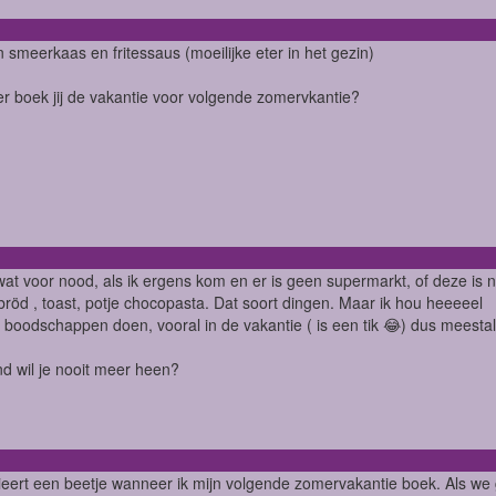
 smeerkaas en fritessaus (moeilijke eter in het gezin)
 boek jij de vakantie voor volgende zomervkantie?
wat voor nood, als ik ergens kom en er is geen supermarkt, of deze is 
röd , toast, potje chocopasta. Dat soort dingen. Maar ik hou heeeeel
 boodschappen doen, vooral in de vakantie ( is een tik 😂) dus meesta
nd wil je nooit meer heen?
ieert een beetje wanneer ik mijn volgende zomervakantie boek. Als we