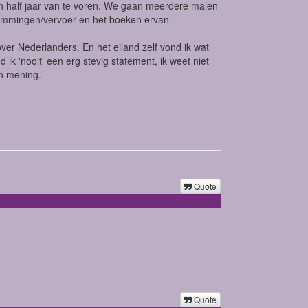
n half jaar van te voren. We gaan meerdere malen
stemmingen/vervoer en het boeken ervan.
over Nederlanders. En het eiland zelf vond ik wat
ik 'nooit' een erg stevig statement, ik weet niet
an mening.
Quote
Quote