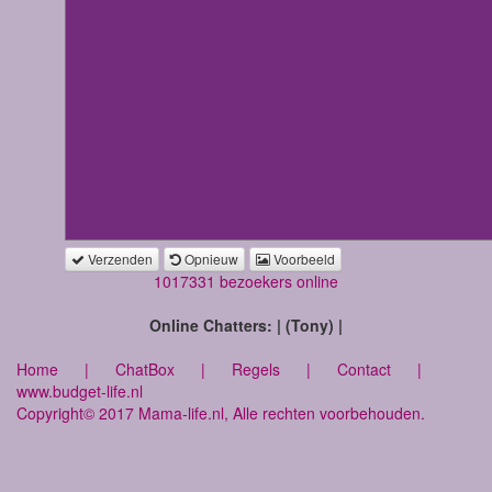
Verzenden
Opnieuw
Voorbeeld
1017331 bezoekers online
Online Chatters: | (Tony) |
Home
|
ChatBox
|
Regels
|
Contact
|
www.budget-life.nl
Copyright© 2017 Mama-life.nl, Alle rechten voorbehouden.