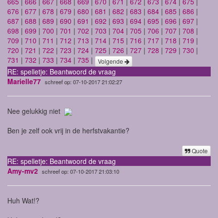
665
|
666
|
667
|
668
|
669
|
670
|
671
|
672
|
673
|
674
|
675
|
676
|
677
|
678
|
679
|
680
|
681
|
682
|
683
|
684
|
685
|
686
|
687
|
688
|
689
|
690
|
691
|
692
|
693
|
694
|
695
|
696
|
697
|
698
|
699
|
700
|
701
|
702
|
703
|
704
|
705
|
706
|
707
|
708
|
709
|
710
|
711
|
712
|
713
|
714
|
715
|
716
|
717
|
718
|
719
|
720
|
721
|
722
|
723
|
724
|
725
|
726
|
727
|
728
|
729
|
730
|
731
|
732
|
733
|
734
|
735
|
Volgende
RE: spelletje: Beantwoord de vraag
Marielle77
schreef op: 07-10-2017 21:02:27
Nee gelukkig niet
Ben je zelf ook vrij in de herfstvakantie?
Quote
RE: spelletje: Beantwoord de vraag
Amy-mv2
schreef op: 07-10-2017 21:03:10
Huh Wat!?