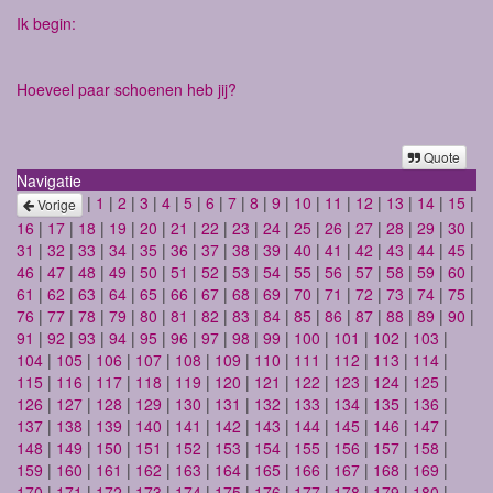
Ik begin:
Hoeveel paar schoenen heb jij?
Quote
Navigatie
|
1
|
2
|
3
|
4
|
5
|
6
|
7
|
8
|
9
|
10
|
11
|
12
|
13
|
14
|
15
|
Vorige
16
|
17
|
18
|
19
|
20
|
21
|
22
|
23
|
24
|
25
|
26
|
27
|
28
|
29
|
30
|
31
|
32
|
33
|
34
|
35
|
36
|
37
|
38
|
39
|
40
|
41
|
42
|
43
|
44
|
45
|
46
|
47
|
48
|
49
|
50
|
51
|
52
|
53
|
54
|
55
|
56
|
57
|
58
|
59
|
60
|
61
|
62
|
63
|
64
|
65
|
66
|
67
|
68
|
69
|
70
|
71
|
72
|
73
|
74
|
75
|
76
|
77
|
78
|
79
|
80
|
81
|
82
|
83
|
84
|
85
|
86
|
87
|
88
|
89
|
90
|
91
|
92
|
93
|
94
|
95
|
96
|
97
|
98
|
99
|
100
|
101
|
102
|
103
|
104
|
105
|
106
|
107
|
108
|
109
|
110
|
111
|
112
|
113
|
114
|
115
|
116
|
117
|
118
|
119
|
120
|
121
|
122
|
123
|
124
|
125
|
126
|
127
|
128
|
129
|
130
|
131
|
132
|
133
|
134
|
135
|
136
|
137
|
138
|
139
|
140
|
141
|
142
|
143
|
144
|
145
|
146
|
147
|
148
|
149
|
150
|
151
|
152
|
153
|
154
|
155
|
156
|
157
|
158
|
159
|
160
|
161
|
162
|
163
|
164
|
165
|
166
|
167
|
168
|
169
|
170
|
171
|
172
|
173
|
174
|
175
|
176
|
177
|
178
|
179
|
180
|