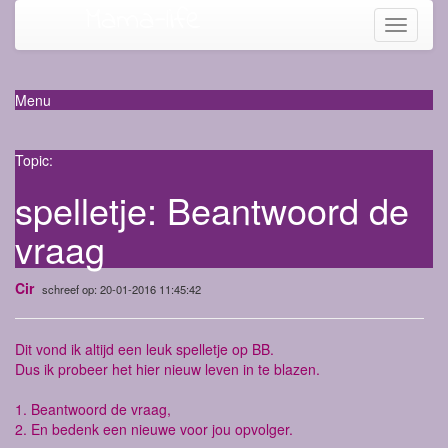
Mama-life
Toggle
navigati
Menu
Topic:
spelletje: Beantwoord de
vraag
Cir
schreef op: 20-01-2016 11:45:42
Dit vond ik altijd een leuk spelletje op BB.
Dus ik probeer het hier nieuw leven in te blazen.
1. Beantwoord de vraag,
2. En bedenk een nieuwe voor jou opvolger.