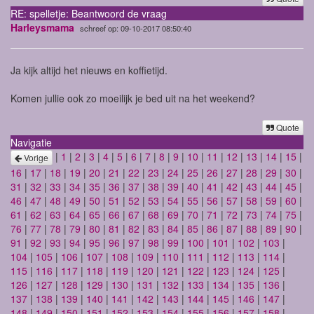
RE: spelletje: Beantwoord de vraag
Harleysmama
schreef op: 09-10-2017 08:50:40
Ja kijk altijd het nieuws en koffietijd.
Komen jullie ook zo moeilijk je bed uit na het weekend?
Quote
Navigatie
|
1
|
2
|
3
|
4
|
5
|
6
|
7
|
8
|
9
|
10
|
11
|
12
|
13
|
14
|
15
|
Vorige
16
|
17
|
18
|
19
|
20
|
21
|
22
|
23
|
24
|
25
|
26
|
27
|
28
|
29
|
30
|
31
|
32
|
33
|
34
|
35
|
36
|
37
|
38
|
39
|
40
|
41
|
42
|
43
|
44
|
45
|
46
|
47
|
48
|
49
|
50
|
51
|
52
|
53
|
54
|
55
|
56
|
57
|
58
|
59
|
60
|
61
|
62
|
63
|
64
|
65
|
66
|
67
|
68
|
69
|
70
|
71
|
72
|
73
|
74
|
75
|
76
|
77
|
78
|
79
|
80
|
81
|
82
|
83
|
84
|
85
|
86
|
87
|
88
|
89
|
90
|
91
|
92
|
93
|
94
|
95
|
96
|
97
|
98
|
99
|
100
|
101
|
102
|
103
|
104
|
105
|
106
|
107
|
108
|
109
|
110
|
111
|
112
|
113
|
114
|
115
|
116
|
117
|
118
|
119
|
120
|
121
|
122
|
123
|
124
|
125
|
126
|
127
|
128
|
129
|
130
|
131
|
132
|
133
|
134
|
135
|
136
|
137
|
138
|
139
|
140
|
141
|
142
|
143
|
144
|
145
|
146
|
147
|
148
|
149
|
150
|
151
|
152
|
153
|
154
|
155
|
156
|
157
|
158
|