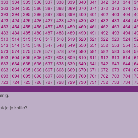
|
333
|
334
|
335
|
336
|
337
|
338
|
339
|
340
|
341
|
342
|
343
|
344
|
3
|
363
|
364
|
365
|
366
|
367
|
368
|
369
|
370
|
371
|
372
|
373
|
374
|
3
|
393
|
394
|
395
|
396
|
397
|
398
|
399
|
400
|
401
|
402
|
403
|
404
|
4
|
423
|
424
|
425
|
426
|
427
|
428
|
429
|
430
|
431
|
432
|
433
|
434
|
4
|
453
|
454
|
455
|
456
|
457
|
458
|
459
|
460
|
461
|
462
|
463
|
464
|
4
|
483
|
484
|
485
|
486
|
487
|
488
|
489
|
490
|
491
|
492
|
493
|
494
|
4
|
513
|
514
|
515
|
516
|
517
|
518
|
519
|
520
|
521
|
522
|
523
|
524
|
5
|
543
|
544
|
545
|
546
|
547
|
548
|
549
|
550
|
551
|
552
|
553
|
554
|
5
|
573
|
574
|
575
|
576
|
577
|
578
|
579
|
580
|
581
|
582
|
583
|
584
|
5
|
603
|
604
|
605
|
606
|
607
|
608
|
609
|
610
|
611
|
612
|
613
|
614
|
6
|
633
|
634
|
635
|
636
|
637
|
638
|
639
|
640
|
641
|
642
|
643
|
644
|
6
|
663
|
664
|
665
|
666
|
667
|
668
|
669
|
670
|
671
|
672
|
673
|
674
|
6
|
693
|
694
|
695
|
696
|
697
|
698
|
699
|
700
|
701
|
702
|
703
|
704
|
7
|
723
|
724
|
725
|
726
|
727
|
728
|
729
|
730
|
731
|
732
|
733
|
734
|
7
inig.
k je je koffie?