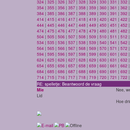
324
|
325
|
326
|
327
|
328
|
329
|
330
|
331
|
332
354
|
355
|
356
|
357
|
358
|
359
|
360
|
361
|
362
384
|
385
|
386
|
387
|
388
|
389
|
390
|
391
|
392
414
|
415
|
416
|
417
|
418
|
419
|
420
|
421
|
422
444
|
445
|
446
|
447
|
448
|
449
|
450
|
451
|
452
474
|
475
|
476
|
477
|
478
|
479
|
480
|
481
|
482
504
|
505
|
506
|
507
|
508
|
509
|
510
|
511
|
512
534
|
535
|
536
|
537
|
538
|
539
|
540
|
541
|
542
564
|
565
|
566
|
567
|
568
|
569
|
570
|
571
|
572
594
|
595
|
596
|
597
|
598
|
599
|
600
|
601
|
602
624
|
625
|
626
|
627
|
628
|
629
|
630
|
631
|
632
654
|
655
|
656
|
657
|
658
|
659
|
660
|
661
|
662
684
|
685
|
686
|
687
|
688
|
689
|
690
|
691
|
692
714
|
715
|
716
|
717
|
718
|
719
|
720
|
721
|
722
RE: spelletje: Beantwoord de vraag
Mie
Nee, we
Lid
Hoe drin