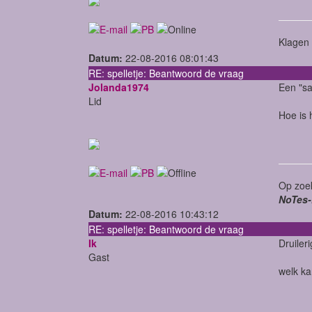
Klagen 
Datum:
22-08-2016 08:01:43
RE: spelletje: Beantwoord de vraag
Jolanda1974
Een "sa
Lid
Hoe is 
Op zoek
NoTes-
Datum:
22-08-2016 10:43:12
RE: spelletje: Beantwoord de vraag
Ik
Druiler
Gast
welk ka