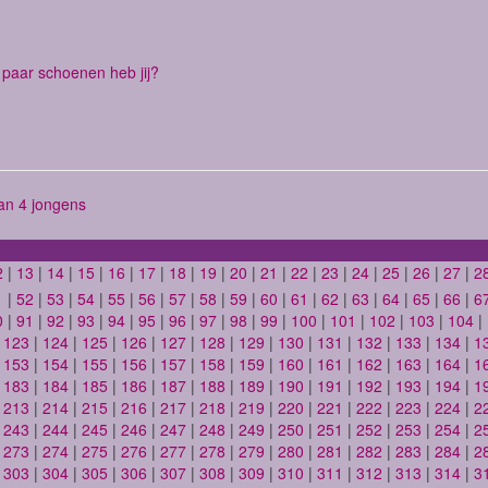
paar schoenen heb jij?
n 4 jongens
2
|
13
|
14
|
15
|
16
|
17
|
18
|
19
|
20
|
21
|
22
|
23
|
24
|
25
|
26
|
27
|
2
1
|
52
|
53
|
54
|
55
|
56
|
57
|
58
|
59
|
60
|
61
|
62
|
63
|
64
|
65
|
66
|
6
0
|
91
|
92
|
93
|
94
|
95
|
96
|
97
|
98
|
99
|
100
|
101
|
102
|
103
|
104
|
|
123
|
124
|
125
|
126
|
127
|
128
|
129
|
130
|
131
|
132
|
133
|
134
|
1
|
153
|
154
|
155
|
156
|
157
|
158
|
159
|
160
|
161
|
162
|
163
|
164
|
1
|
183
|
184
|
185
|
186
|
187
|
188
|
189
|
190
|
191
|
192
|
193
|
194
|
1
|
213
|
214
|
215
|
216
|
217
|
218
|
219
|
220
|
221
|
222
|
223
|
224
|
2
|
243
|
244
|
245
|
246
|
247
|
248
|
249
|
250
|
251
|
252
|
253
|
254
|
2
|
273
|
274
|
275
|
276
|
277
|
278
|
279
|
280
|
281
|
282
|
283
|
284
|
2
|
303
|
304
|
305
|
306
|
307
|
308
|
309
|
310
|
311
|
312
|
313
|
314
|
3