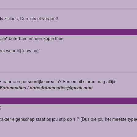
is zinloos; Doe iets of vergeet!
aie" boterham en een kopje thee
het weer bij jouw nu?
 naar een persoonlijke creatie? Een email sturen mag altijd!
Fotocreaties / notesfotocreaties@gmail.com
ig
rakter eigenschap staat bij jou stip op 1 ? (Dus die jou het meeste type