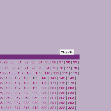
Quote
8
|
29
|
30
|
31
|
32
|
33
|
34
|
35
|
36
|
37
|
38
|
39
|
7
|
68
|
69
|
70
|
71
|
72
|
73
|
74
|
75
|
76
|
77
|
78
|
105
|
106
|
107
|
108
|
109
|
110
|
111
|
112
|
113
|
35
|
136
|
137
|
138
| 139 |
140
|
141
|
142
|
143
|
65
|
166
|
167
|
168
|
169
|
170
|
171
|
172
|
173
|
95
|
196
|
197
|
198
|
199
|
200
|
201
|
202
|
203
|
25
|
226
|
227
|
228
|
229
|
230
|
231
|
232
|
233
|
55
|
256
|
257
|
258
|
259
|
260
|
261
|
262
|
263
|
85
|
286
|
287
|
288
|
289
|
290
|
291
|
292
|
293
|
15
|
316
|
317
|
318
|
319
|
320
|
321
|
322
|
323
|