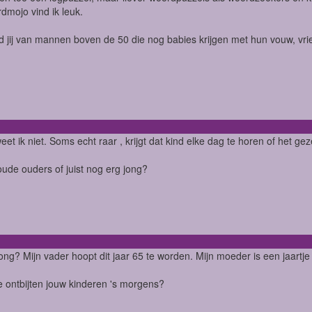
dmojo vind ik leuk.
d jij van mannen boven de 50 die nog babies krijgen met hun vouw, vri
t ik niet. Soms echt raar , krijgt dat kind elke dag te horen of het gez
 oude ouders of juist nog erg jong?
jong? Mijn vader hoopt dit jaar 65 te worden. Mijn moeder is een jaartj
 ontbijten jouw kinderen 's morgens?