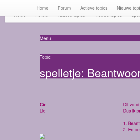
Home
Forum
Actieve topics
Nieuwe top
Home
Forum
Actieve topics
Nieuwe topics
Spot
Menu
Topic:
spelletje: Beantwoo
Cir
Dit vond 
Lid
Dus ik p
1. Bean
2. En be