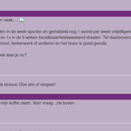
er vaak.....
en in de week sporten en gemiddeld nog 1 avond per week vrijwillig
en 1x in de 5 weken bereikbaarheidsweekend draaien. Tel daarbovenop 
chool, kerkenwerk of anderen en het leven is goed gevuld.
ek lees je nu?
is zinloos; Doe iets of vergeet!
 mijn koffie zwart. Voor vraag...zie boven.