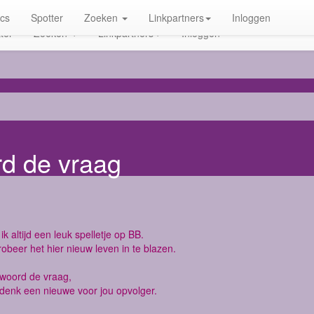
ics
Spotter
Zoeken
Linkpartners
Inloggen
ter
Zoeken
Linkpartners
Inloggen
rd de vraag
ik altijd een leuk spelletje op BB.
robeer het hier nieuw leven in te blazen.
twoord de vraag,
denk een nieuwe voor jou opvolger.