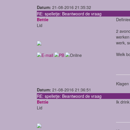
Datum:
21-08-2016 21:35:32
RE: spelletje: Beantwoord de vraag
Bettie
Definie
Lid
2 avond
werken 
werk, s
Welk bo
Klagen 
Datum:
21-08-2016 21:36:51
RE: spelletje: Beantwoord de vraag
Bettie
Ik drink
Lid