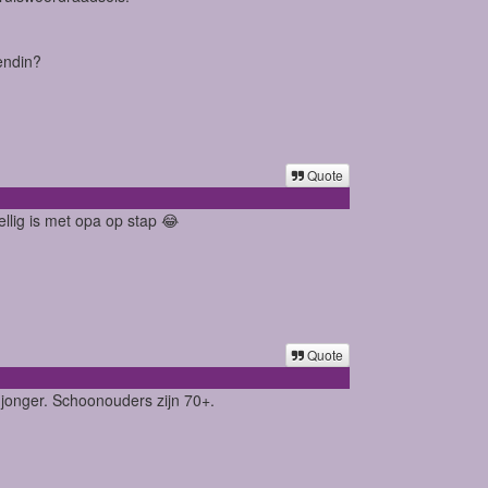
endin?
Quote
ellig is met opa op stap 😂
Quote
e jonger. Schoonouders zijn 70+.