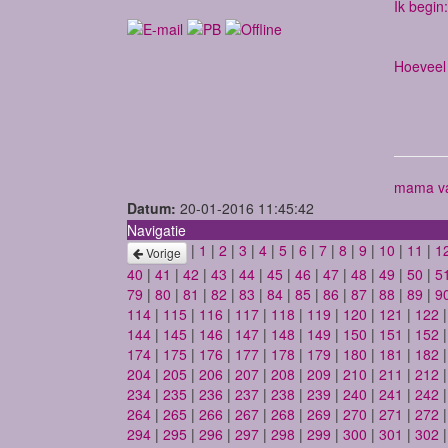
Ik begin:
Hoeveel 
mama va
Datum:
20-01-2016 11:45:42
Navigatie
|
1
|
2
|
3
|
4
|
5
|
6
|
7
|
8
|
9
|
10
|
11
|
1
Vorige
40
|
41
|
42
|
43
|
44
|
45
|
46
|
47
|
48
|
49
|
50
|
5
79
|
80
|
81
|
82
|
83
|
84
|
85
|
86
|
87
|
88
|
89
|
9
114
|
115
|
116
|
117
|
118
|
119
|
120
|
121
|
122
144
|
145
|
146
|
147
|
148
|
149
|
150
|
151
|
152
174
|
175
|
176
|
177
|
178
|
179
|
180
|
181
|
182
204
|
205
|
206
|
207
|
208
|
209
|
210
|
211
|
212
234
|
235
|
236
|
237
|
238
|
239
|
240
|
241
|
242
264
|
265
|
266
|
267
|
268
|
269
|
270
|
271
|
272
294
|
295
|
296
|
297
|
298
|
299
|
300
|
301
|
302