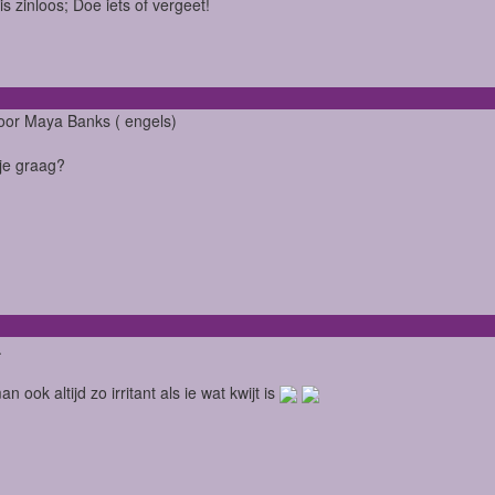
is zinloos; Doe iets of vergeet!
oor Maya Banks ( engels)
 je graag?
.
an ook altijd zo irritant als ie wat kwijt is