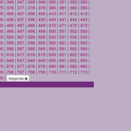
45
|
346
|
347
|
348
|
349
|
350
|
351
|
352
|
353
|
75
|
376
|
377
|
378
|
379
|
380
|
381
|
382
|
383
|
05
|
406
|
407
|
408
|
409
|
410
|
411
|
412
|
413
|
35
|
436
|
437
|
438
|
439
|
440
|
441
|
442
|
443
|
65
|
466
|
467
|
468
|
469
|
470
|
471
|
472
|
473
|
95
|
496
|
497
|
498
|
499
|
500
|
501
|
502
|
503
|
25
|
526
|
527
|
528
|
529
|
530
|
531
|
532
|
533
|
55
|
556
|
557
|
558
|
559
|
560
|
561
|
562
|
563
|
85
|
586
|
587
|
588
|
589
|
590
|
591
|
592
|
593
|
15
|
616
|
617
|
618
|
619
|
620
|
621
|
622
|
623
|
45
|
646
|
647
|
648
|
649
|
650
|
651
|
652
|
653
|
75
|
676
|
677
|
678
|
679
|
680
|
681
|
682
|
683
|
05
|
706
|
707
|
708
|
709
|
710
|
711
|
712
|
713
|
35
|
Volgende