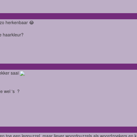
zo herkenbaar 😂
je haarkleur?
lekker saai
je wel 's ?
 en toe een legpuzzel, maar liever woordpuzzels als woordzoekers en 