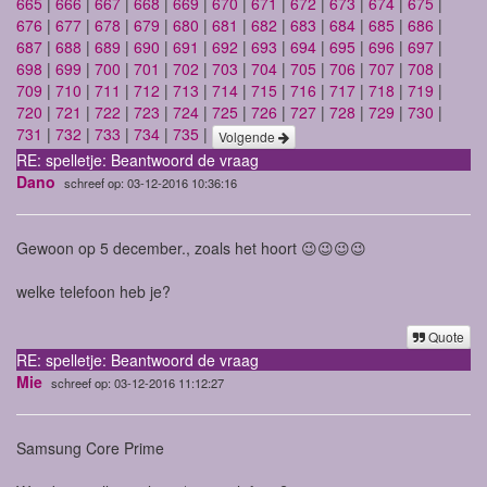
665
|
666
|
667
|
668
|
669
|
670
|
671
|
672
|
673
|
674
|
675
|
676
|
677
|
678
|
679
|
680
|
681
|
682
|
683
|
684
|
685
|
686
|
687
|
688
|
689
|
690
|
691
|
692
|
693
|
694
|
695
|
696
|
697
|
698
|
699
|
700
|
701
|
702
|
703
|
704
|
705
|
706
|
707
|
708
|
709
|
710
|
711
|
712
|
713
|
714
|
715
|
716
|
717
|
718
|
719
|
720
|
721
|
722
|
723
|
724
|
725
|
726
|
727
|
728
|
729
|
730
|
731
|
732
|
733
|
734
|
735
|
Volgende
RE: spelletje: Beantwoord de vraag
Dano
schreef op: 03-12-2016 10:36:16
Gewoon op 5 december., zoals het hoort 😉😉😉😉
welke telefoon heb je?
Quote
RE: spelletje: Beantwoord de vraag
Mie
schreef op: 03-12-2016 11:12:27
Samsung Core Prime