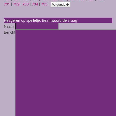
731
|
732
|
733
|
734
|
735
|
Volgende
Reageren op spelletje: Beantwoord de vraag
Naam
Bericht