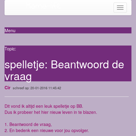
Mama-life
Toggle
navigati
Menu
Topic:
spelletje: Beantwoord de
vraag
Cir
schreef op: 20-01-2016 11:45:42
Dit vond ik altijd een leuk spelletje op BB.
Dus ik probeer het hier nieuw leven in te blazen.
1. Beantwoord de vraag,
2. En bedenk een nieuwe voor jou opvolger.