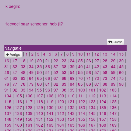
Ik begin:
Hoeveel paar schoenen heb jij?
Quote
Navigatie
|
1
|
2
|
3
|
4
|
5
|
6
|
7
|
8
|
9
|
10
|
11
|
12
|
13
|
14
|
15
|
Vorige
16
|
17
|
18
|
19
|
20
|
21
|
22
|
23
|
24
|
25
|
26
|
27
|
28
|
29
|
30
|
31
|
32
|
33
|
34
|
35
|
36
|
37
|
38
|
39
|
40
|
41
|
42
|
43
|
44
|
45
|
46
|
47
|
48
|
49
|
50
|
51
|
52
|
53
|
54
|
55
|
56
|
57
|
58
|
59
|
60
|
61
|
62
|
63
|
64
|
65
|
66
|
67
|
68
|
69
|
70
|
71
|
72
|
73
|
74
|
75
|
76
|
77
|
78
|
79
|
80
|
81
|
82
|
83
|
84
|
85
|
86
|
87
|
88
|
89
|
90
|
91
|
92
|
93
|
94
|
95
|
96
|
97
|
98
|
99
|
100
|
101
|
102
|
103
|
104
|
105
|
106
|
107
|
108
|
109
|
110
|
111
|
112
|
113
|
114
|
115
|
116
|
117
|
118
|
119
|
120
|
121
|
122
|
123
|
124
|
125
|
126
|
127
|
128
|
129
|
130
|
131
|
132
|
133
|
134
|
135
|
136
|
137
|
138
|
139
|
140
|
141
|
142
|
143
|
144
|
145
|
146
|
147
|
148
|
149
|
150
|
151
|
152
|
153
|
154
|
155
|
156
|
157
|
158
|
159
|
160
|
161
|
162
|
163
|
164
|
165
|
166
|
167
|
168
|
169
|
170
|
171
|
172
|
173
|
174
|
175
|
176
|
177
|
178
|
179
|
180
|