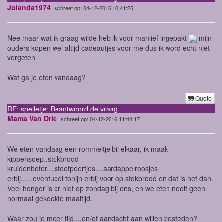
Jolanda1974
schreef op: 04-12-2016 10:41:25
Nee maar wat ik graag wilde heb ik voor manlief ingepakt
mijn
ouders kopen wel altijd cadeautjes voor me dus ik word echt niet
vergeten
Wat ga je eten vandaag?
Quote
RE: spelletje: Beantwoord de vraag
Mama Van Drie
schreef op: 04-12-2016 11:44:17
We eten vandaag een rommeltje bij elkaar, ik maak
kippensoep..stokbrood
kruidenboter....stoofpeertjes....aardappelroosjes
erbij......eventueel tonijn erbij voor op stokbrood en dat is het dan.
Veel honger is er niet op zondag bij ons, en we eten nooit geen
normaal gekookte maaltijd.
Waar zou je meer tijd....en/of aandacht aan willen besteden?