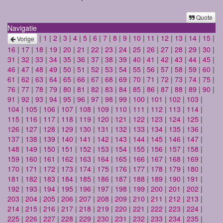
Quote
Navigatie
|
1
|
2
|
3
|
4
|
5
|
6
|
7
|
8
|
9
|
10
|
11
|
12
|
13
|
14
|
15
|
Vorige
16
|
17
|
18
|
19
|
20
|
21
|
22
|
23
|
24
|
25
|
26
|
27
|
28
|
29
|
30
|
31
|
32
|
33
|
34
|
35
|
36
|
37
|
38
|
39
|
40
|
41
|
42
|
43
|
44
|
45
|
46
|
47
|
48
|
49
|
50
|
51
|
52
|
53
|
54
|
55
|
56
|
57
|
58
|
59
|
60
|
61
|
62
|
63
|
64
|
65
|
66
|
67
|
68
|
69
|
70
|
71
|
72
|
73
|
74
|
75
|
76
|
77
|
78
|
79
|
80
|
81
|
82
|
83
|
84
|
85
|
86
|
87
|
88
|
89
|
90
|
91
|
92
|
93
|
94
|
95
|
96
|
97
|
98
|
99
|
100
|
101
|
102
|
103
|
104
|
105
|
106
|
107
|
108
|
109
|
110
|
111
|
112
|
113
|
114
|
115
|
116
|
117
|
118
|
119
|
120
|
121
|
122
|
123
|
124
|
125
|
126
|
127
|
128
|
129
|
130
|
131
|
132
|
133
|
134
|
135
|
136
|
137
|
138
|
139
|
140
|
141
|
142
|
143
|
144
|
145
|
146
|
147
|
148
|
149
|
150
|
151
|
152
|
153
|
154
|
155
|
156
|
157
|
158
|
159
|
160
|
161
|
162
|
163
|
164
|
165
|
166
|
167
|
168
|
169
|
170
|
171
|
172
|
173
|
174
|
175
|
176
|
177
|
178
|
179
|
180
|
181
|
182
|
183
|
184
|
185
|
186
|
187
|
188
|
189
|
190
|
191
|
192
|
193
|
194
|
195
|
196
|
197
|
198
|
199
|
200
|
201
|
202
|
203
|
204
|
205
|
206
|
207
|
208
|
209
|
210
|
211
|
212
|
213
|
214
|
215
|
216
|
217
|
218
|
219
|
220
|
221
|
222
|
223
|
224
|
225
|
226
|
227
|
228
|
229
|
230
|
231
|
232
|
233
|
234
|
235
|