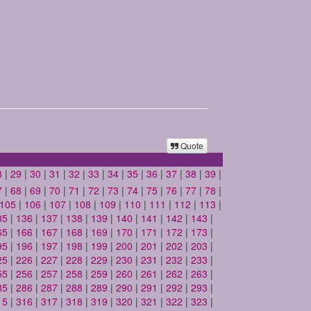
Quote
8
|
29
|
30
|
31
|
32
|
33
|
34
|
35
|
36
|
37
|
38
|
39
|
7
|
68
|
69
|
70
|
71
|
72
|
73
|
74
|
75
|
76
|
77
|
78
|
105
|
106
|
107
|
108
|
109
|
110
|
111
|
112
|
113
|
35
|
136
|
137
|
138
|
139
|
140
|
141
|
142
|
143
|
65
|
166
|
167
|
168
|
169
|
170
|
171
|
172
|
173
|
95
|
196
|
197
|
198
|
199
|
200
|
201
|
202
|
203
|
25
|
226
|
227
|
228
|
229
|
230
|
231
|
232
|
233
|
55
|
256
|
257
|
258
|
259
|
260
|
261
|
262
|
263
|
85
|
286
|
287
|
288
|
289
|
290
|
291
|
292
|
293
|
15
|
316
|
317
|
318
|
319
|
320
|
321
|
322
|
323
|