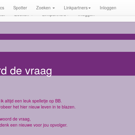
ics
Spotter
Zoeken
Linkpartners
Inloggen
ter
Zoeken
Linkpartners
Inloggen
rd de vraag
ik altijd een leuk spelletje op BB.
robeer het hier nieuw leven in te blazen.
twoord de vraag,
denk een nieuwe voor jou opvolger.