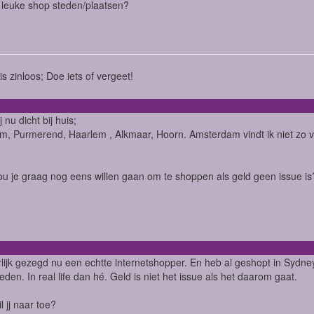
j leuke shop steden/plaatsen?
is zinloos; Doe iets of vergeet!
 nu dicht bij huis;
, Purmerend, Haarlem , Alkmaar, Hoorn. Amsterdam vindt ik niet zo v
u je graag nog eens willen gaan om te shoppen als geld geen issue is
lijk gezegd nu een echtte internetshopper. En heb al geshopt in Syd
eden. In real life dan hé. Geld is niet het issue als het daarom gaat.
l jj naar toe?