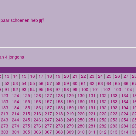
paar schoenen heb jij?
n 4 jongens
2
|
13
|
14
|
15
|
16
|
17
|
18
|
19
|
20
|
21
|
22
|
23
|
24
|
25
|
26
|
27
|
2
1
|
52
|
53
|
54
|
55
|
56
|
57
|
58
|
59
|
60
|
61
|
62
|
63
|
64
|
65
|
66
|
6
0
|
91
|
92
|
93
|
94
|
95
|
96
|
97
|
98
|
99
|
100
|
101
|
102
|
103
|
104
|
|
123
|
124
|
125
|
126
|
127
|
128
|
129
|
130
|
131
|
132
|
133
|
134
|
1
|
153
|
154
|
155
|
156
|
157
|
158
|
159
|
160
|
161
|
162
|
163
|
164
|
1
|
183
|
184
|
185
|
186
|
187
|
188
|
189
|
190
|
191
|
192
|
193
|
194
|
1
|
213
|
214
|
215
|
216
|
217
|
218
|
219
|
220
|
221
|
222
|
223
|
224
|
2
|
243
|
244
|
245
|
246
|
247
|
248
|
249
|
250
|
251
|
252
|
253
|
254
|
2
|
273
|
274
|
275
|
276
|
277
|
278
|
279
|
280
|
281
|
282
|
283
|
284
|
2
|
303
|
304
|
305
|
306
|
307
|
308
|
309
|
310
|
311
|
312
|
313
|
314
|
3