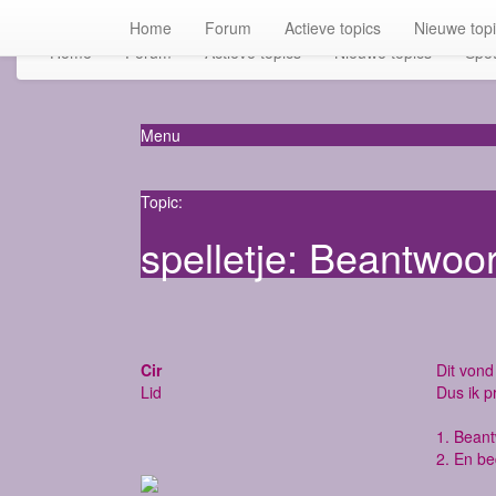
Home
Forum
Actieve topics
Nieuwe top
Home
Forum
Actieve topics
Nieuwe topics
Spot
Menu
Topic:
spelletje: Beantwoo
Cir
Dit vond 
Lid
Dus ik p
1. Bean
2. En be