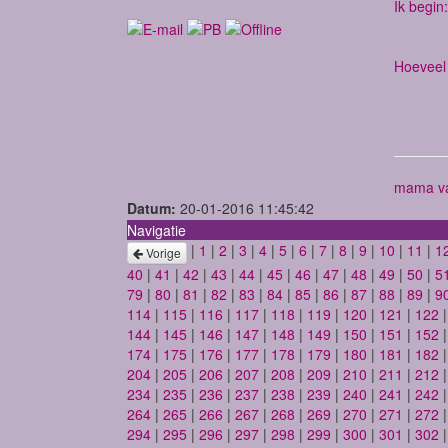
Ik begin:
Hoeveel 
mama va
Datum:
20-01-2016 11:45:42
Navigatie
|
1
|
2
|
3
|
4
|
5
|
6
|
7
|
8
|
9
|
10
|
11
|
1
Vorige
40
|
41
|
42
|
43
|
44
|
45
|
46
|
47
|
48
|
49
|
50
|
5
79
|
80
|
81
|
82
|
83
|
84
|
85
|
86
|
87
|
88
|
89
|
9
114
|
115
|
116
|
117
|
118
|
119
|
120
|
121
|
122
144
|
145
|
146
|
147
|
148
|
149
|
150
|
151
|
152
174
|
175
|
176
|
177
|
178
|
179
|
180
|
181
|
182
204
|
205
|
206
|
207
|
208
|
209
|
210
|
211
|
212
234
|
235
|
236
|
237
|
238
|
239
|
240
|
241
|
242
264
|
265
|
266
|
267
|
268
|
269
|
270
|
271
|
272
294
|
295
|
296
|
297
|
298
|
299
|
300
|
301
|
302