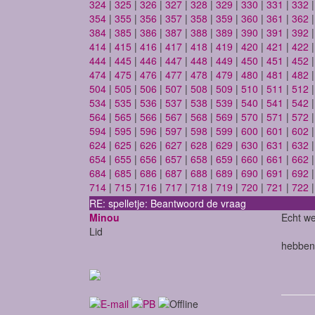
324
|
325
|
326
|
327
|
328
|
329
|
330
|
331
|
332
354
|
355
|
356
|
357
|
358
|
359
|
360
|
361
|
362
384
|
385
|
386
|
387
|
388
|
389
|
390
|
391
|
392
414
|
415
|
416
|
417
|
418
|
419
|
420
|
421
|
422
444
|
445
|
446
|
447
|
448
|
449
|
450
|
451
|
452
474
|
475
|
476
|
477
|
478
|
479
|
480
|
481
|
482
504
|
505
|
506
|
507
|
508
|
509
|
510
|
511
|
512
534
|
535
|
536
|
537
|
538
|
539
|
540
|
541
|
542
564
|
565
|
566
|
567
|
568
|
569
|
570
|
571
|
572
594
|
595
|
596
|
597
|
598
|
599
|
600
|
601
|
602
624
|
625
|
626
|
627
|
628
|
629
|
630
|
631
|
632
654
|
655
|
656
|
657
|
658
|
659
|
660
|
661
|
662
684
|
685
|
686
|
687
|
688
|
689
|
690
|
691
|
692
714
|
715
|
716
|
717
|
718
|
719
|
720
|
721
|
722
RE: spelletje: Beantwoord de vraag
Minou
Echt wel
Lid
hebben