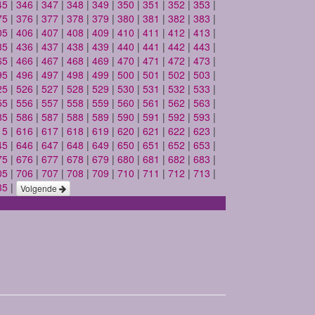
45
|
346
|
347
|
348
|
349
|
350
|
351
|
352
|
353
|
75
|
376
|
377
|
378
|
379
|
380
|
381
|
382
|
383
|
05
|
406
|
407
|
408
|
409
|
410
|
411
|
412
|
413
|
35
|
436
|
437
|
438
|
439
|
440
|
441
|
442
|
443
|
65
|
466
|
467
|
468
|
469
|
470
|
471
|
472
|
473
|
95
|
496
|
497
|
498
|
499
|
500
|
501
|
502
|
503
|
25
|
526
|
527
|
528
|
529
|
530
|
531
|
532
|
533
|
55
|
556
|
557
|
558
|
559
|
560
|
561
|
562
|
563
|
85
|
586
|
587
|
588
|
589
|
590
|
591
|
592
|
593
|
15
|
616
|
617
|
618
|
619
|
620
|
621
|
622
|
623
|
45
|
646
|
647
|
648
|
649
|
650
|
651
|
652
|
653
|
75
|
676
|
677
|
678
|
679
|
680
|
681
|
682
|
683
|
05
|
706
|
707
|
708
|
709
|
710
|
711
|
712
|
713
|
35
|
Volgende