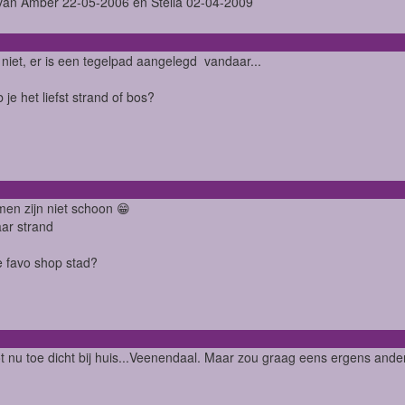
an Amber 22-05-2006 en Stella 02-04-2009
niet, er is een tegelpad aangelegd vandaar...
 je het liefst strand of bos?
en zijn niet schoon 😁
ar strand
je favo shop stad?
ot nu toe dicht bij huis...Veenendaal. Maar zou graag eens ergens ande