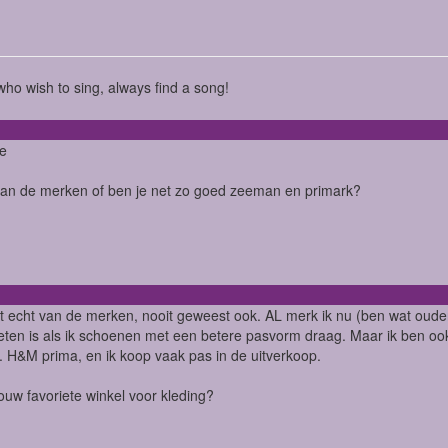
ho wish to sing, always find a song!
ie
 van de merken of ben je net zo goed zeeman en primark?
t echt van de merken, nooit geweest ook. AL merk ik nu (ben wat oude
eten is als ik schoenen met een betere pasvorm draag. Maar ik ben ook
 H&M prima, en ik koop vaak pas in de uitverkoop.
jouw favoriete winkel voor kleding?