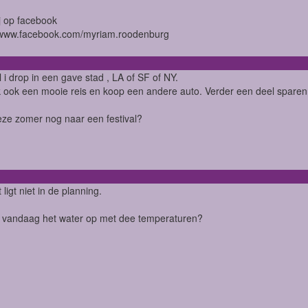
j op facebook
//www.facebook.com/myriam.roodenburg
ll i drop in een gave stad , LA of SF of NY.
 ook een mooie reis en koop een andere auto. Verder een deel sparen
eze zomer nog naar een festival?
ligt niet in de planning.
e vandaag het water op met dee temperaturen?