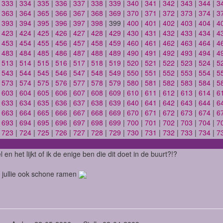
|
333
|
334
|
335
|
336
|
337
|
338
|
339
|
340
|
341
|
342
|
343
|
344
|
3
|
363
|
364
|
365
|
366
|
367
|
368
|
369
|
370
|
371
|
372
|
373
|
374
|
3
|
393
|
394
|
395
|
396
|
397
|
398
| 399 |
400
|
401
|
402
|
403
|
404
|
4
|
423
|
424
|
425
|
426
|
427
|
428
|
429
|
430
|
431
|
432
|
433
|
434
|
4
|
453
|
454
|
455
|
456
|
457
|
458
|
459
|
460
|
461
|
462
|
463
|
464
|
4
|
483
|
484
|
485
|
486
|
487
|
488
|
489
|
490
|
491
|
492
|
493
|
494
|
4
|
513
|
514
|
515
|
516
|
517
|
518
|
519
|
520
|
521
|
522
|
523
|
524
|
5
|
543
|
544
|
545
|
546
|
547
|
548
|
549
|
550
|
551
|
552
|
553
|
554
|
5
|
573
|
574
|
575
|
576
|
577
|
578
|
579
|
580
|
581
|
582
|
583
|
584
|
5
|
603
|
604
|
605
|
606
|
607
|
608
|
609
|
610
|
611
|
612
|
613
|
614
|
6
|
633
|
634
|
635
|
636
|
637
|
638
|
639
|
640
|
641
|
642
|
643
|
644
|
6
|
663
|
664
|
665
|
666
|
667
|
668
|
669
|
670
|
671
|
672
|
673
|
674
|
6
|
693
|
694
|
695
|
696
|
697
|
698
|
699
|
700
|
701
|
702
|
703
|
704
|
7
|
723
|
724
|
725
|
726
|
727
|
728
|
729
|
730
|
731
|
732
|
733
|
734
|
7
 en het lijkt of ik de enige ben die dit doet in de buurt?!?
 jullie ook schone ramen