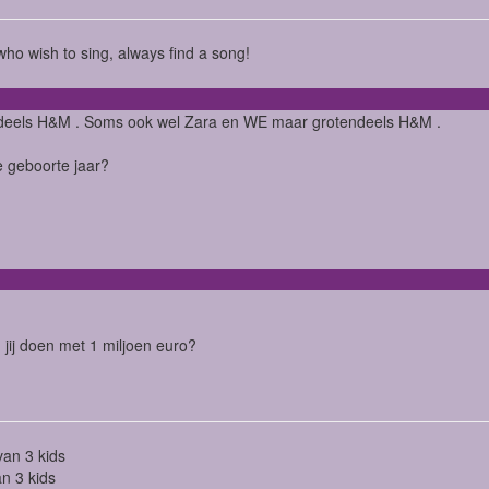
ho wish to sing, always find a song!
deels H&M . Soms ook wel Zara en WE maar grotendeels H&M .
je geboorte jaar?
 jij doen met 1 miljoen euro?
an 3 kids
n 3 kids