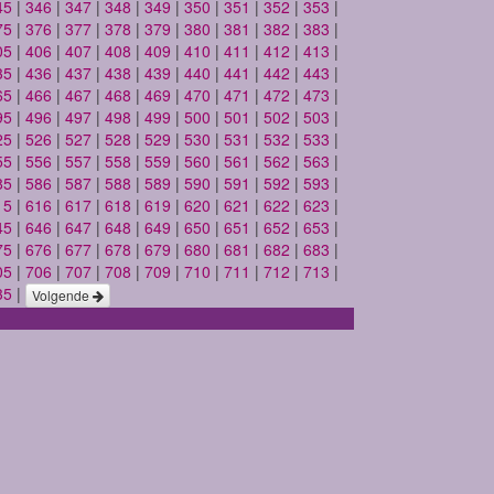
45
|
346
|
347
|
348
|
349
|
350
|
351
|
352
|
353
|
75
|
376
|
377
|
378
|
379
|
380
|
381
|
382
|
383
|
05
|
406
|
407
|
408
|
409
|
410
|
411
|
412
|
413
|
35
|
436
|
437
|
438
|
439
|
440
|
441
|
442
|
443
|
65
|
466
|
467
|
468
|
469
|
470
|
471
|
472
|
473
|
95
|
496
|
497
|
498
|
499
|
500
|
501
|
502
|
503
|
25
|
526
|
527
|
528
|
529
|
530
|
531
|
532
|
533
|
55
|
556
|
557
|
558
|
559
|
560
|
561
|
562
|
563
|
85
|
586
|
587
|
588
|
589
|
590
|
591
|
592
|
593
|
15
|
616
|
617
|
618
|
619
|
620
|
621
|
622
|
623
|
45
|
646
|
647
|
648
|
649
|
650
|
651
|
652
|
653
|
75
|
676
|
677
|
678
|
679
|
680
|
681
|
682
|
683
|
05
|
706
|
707
|
708
|
709
|
710
|
711
|
712
|
713
|
35
|
Volgende