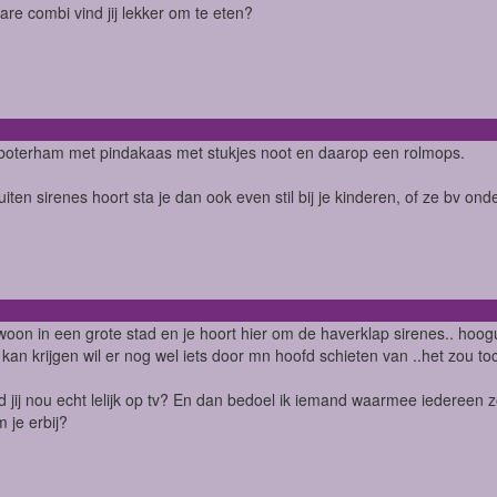
are combi vind jij lekker om te eten?
boterham met pindakaas met stukjes noot en daarop een rolmops.
uiten sirenes hoort sta je dan ook even stil bij je kinderen, of ze bv ond
woon in een grote stad en je hoort hier om de haverklap sirenes.. hooguit a
kan krijgen wil er nog wel iets door mn hoofd schieten van ..het zou toc
d jij nou echt lelijk op tv? En dan bedoel ik iemand waarmee iedereen
 je erbij?