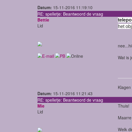
Datum:
15-11-2016 11:19:10
RE: spelletje: Beantwoord de vraag
Bettie
telepo
Lid
het ob
nee...h
Wat is 
Klagen 
Datum:
15-11-2016 11:21:43
RE: spelletje: Beantwoord de vraag
Mie
Thuis!
Lid
Maarre 
Welk die