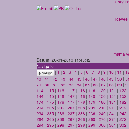
Ik begin:
Hoeveel 
mama va
Datum:
20-01-2016 11:45:42
Navigatie
|
1
|
2
|
3
|
4
|
5
|
6
|
7
|
8
|
9
|
10
|
11
|
1
Vorige
40
|
41
|
42
|
43
|
44
|
45
|
46
|
47
|
48
|
49
|
50
|
5
79
|
80
|
81
|
82
|
83
|
84
|
85
|
86
|
87
|
88
|
89
|
9
114
|
115
|
116
|
117
|
118
|
119
|
120
|
121
|
122
144
|
145
|
146
|
147
|
148
|
149
|
150
|
151
|
152
174
|
175
|
176
|
177
|
178
|
179
|
180
|
181
|
182
204
|
205
|
206
|
207
|
208
|
209
|
210
|
211
|
212
234
|
235
|
236
|
237
|
238
|
239
|
240
|
241
|
242
264
|
265
|
266
|
267
|
268
|
269
|
270
|
271
|
272
294
|
295
|
296
|
297
|
298
|
299
|
300
|
301
|
302