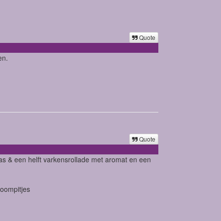
Quote
en.
Quote
as & een helft varkensrollade met aromat en een
boompitjes