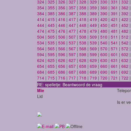
324
|
325
|
326
|
327
|
328
|
329
|
330
|
331
|
332
354
|
355
|
356
|
357
|
358
|
359
|
360
|
361
|
362
384
|
385
|
386
|
387
|
388
|
389
|
390
|
391
|
392
414
|
415
|
416
|
417
|
418
|
419
|
420
|
421
|
422
444
|
445
|
446
|
447
|
448
|
449
|
450
|
451
|
452
474
|
475
|
476
|
477
|
478
|
479
|
480
|
481
|
482
504
|
505
|
506
|
507
|
508
|
509
|
510
|
511
|
512
534
|
535
|
536
|
537
|
538
|
539
|
540
|
541
|
542
564
|
565
|
566
|
567
|
568
|
569
|
570
|
571
|
572
594
|
595
|
596
|
597
|
598
|
599
|
600
|
601
|
602
624
|
625
|
626
|
627
|
628
|
629
|
630
|
631
|
632
654
|
655
|
656
|
657
|
658
|
659
|
660
|
661
|
662
684
|
685
|
686
|
687
|
688
|
689
|
690
|
691
|
692
714
|
715
|
716
|
717
|
718
|
719
|
720
|
721
|
722
RE: spelletje: Beantwoord de vraag
Mie
Telepor
Lid
Is er v