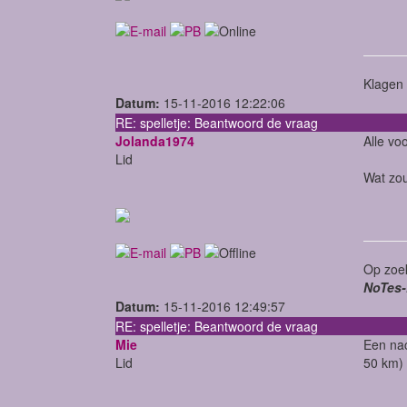
Klagen 
Datum:
15-11-2016 12:22:06
RE: spelletje: Beantwoord de vraag
Jolanda1974
Alle vo
Lid
Wat zou
Op zoek
NoTes-
Datum:
15-11-2016 12:49:57
RE: spelletje: Beantwoord de vraag
Mie
Een nac
Lid
50 km)