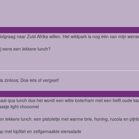
dolgraag naar Zuid Afrika willen. Het wildpark is nog één van mijn wens
jij eens een lekkere lunch?
is zinloos; Doe iets of vergeet!
saai qua lunch dus het wordt een witte boterham met een helft oude ka
laasje light chocomel
n lekkere lunch: een pistoletje met warme brie, honing, rucola en pijn
p met kipfilet en zelfgemaakte eiersalade