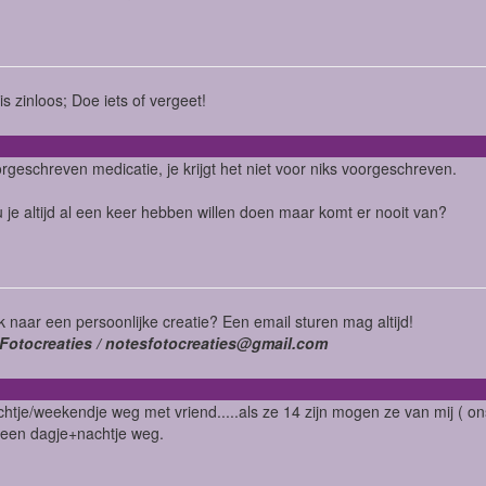
is zinloos; Doe iets of vergeet!
orgeschreven medicatie, je krijgt het niet voor niks voorgeschreven.
 je altijd al een keer hebben willen doen maar komt er nooit van?
 naar een persoonlijke creatie? Een email sturen mag altijd!
Fotocreaties / notesfotocreaties@gmail.com
htje/weekendje weg met vriend.....als ze 14 zijn mogen ze van mij ( on
 een dagje+nachtje weg.