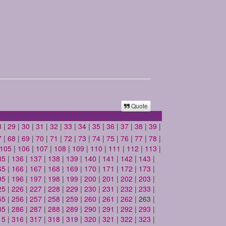
Quote
8
|
29
|
30
|
31
|
32
|
33
|
34
|
35
|
36
|
37
|
38
|
39
|
7
|
68
|
69
|
70
|
71
|
72
|
73
|
74
|
75
|
76
|
77
|
78
|
105
|
106
|
107
|
108
|
109
|
110
|
111
|
112
|
113
|
35
|
136
|
137
|
138
|
139
|
140
|
141
|
142
|
143
|
65
|
166
|
167
|
168
|
169
|
170
|
171
|
172
|
173
|
95
|
196
|
197
|
198
|
199
|
200
|
201
|
202
|
203
|
25
|
226
|
227
|
228
|
229
|
230
|
231
|
232
|
233
|
55
|
256
|
257
|
258
|
259
|
260
|
261
|
262
| 263 |
85
|
286
|
287
|
288
|
289
|
290
|
291
|
292
|
293
|
15
|
316
|
317
|
318
|
319
|
320
|
321
|
322
|
323
|