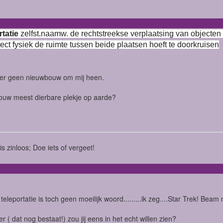
rtatie
zelfst.naamw. de rechtstreekse verplaatsing van objecten
ject fysiek de ruimte tussen beide plaatsen hoeft te doorkruisen
ier geen nieuwbouw om mij heen.
jouw meest dierbare plekje op aarde?
is zinloos; Doe iets of vergeet!
teleportatie is toch geen moeilijk woord.........ik zeg....Star Trek! Beam
r ( dat nog bestaat!) zou jij eens in het echt willen zien?