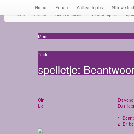
Home
Forum
Actieve topics
Nieuwe top
Home
Forum
Actieve topics
Nieuwe topics
Spot
Menu
Topic:
spelletje: Beantwoo
Cir
Dit vond 
Lid
Dus ik p
1. Bean
2. En be