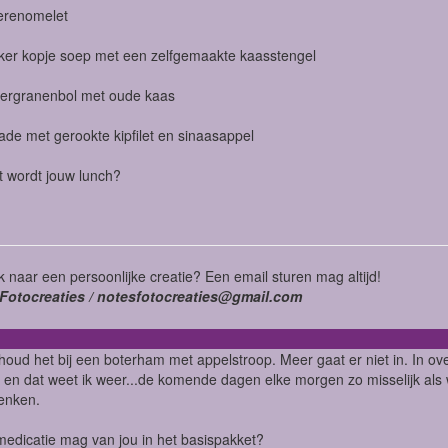
erenomelet
ker kopje soep met een zelfgemaakte kaasstengel
ergranenbol met oude kaas
ade met gerookte kipfilet en sinaasappel
 wordt jouw lunch?
 naar een persoonlijke creatie? Een email sturen mag altijd!
Fotocreaties / notesfotocreaties@gmail.com
 houd het bij een boterham met appelstroop. Meer gaat er niet in. In 
en dat weet ik weer...de komende dagen elke morgen zo misselijk als 
enken.
edicatie mag van jou in het basispakket?