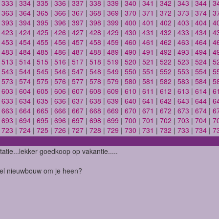
|
333
|
334
|
335
|
336
|
337
|
338
|
339
|
340
|
341
|
342
|
343
|
344
|
3
|
363
|
364
|
365
|
366
|
367
|
368
|
369
|
370
|
371
|
372
|
373
|
374
|
3
|
393
|
394
|
395
|
396
|
397
|
398
|
399
|
400
|
401
|
402
|
403
|
404
|
4
|
423
|
424
|
425
|
426
|
427
|
428
|
429
|
430
|
431
|
432
|
433
|
434
|
4
|
453
|
454
|
455
|
456
|
457
|
458
|
459
|
460
|
461
|
462
|
463
|
464
|
4
|
483
|
484
|
485
|
486
|
487
|
488
|
489
|
490
|
491
|
492
|
493
|
494
|
4
|
513
|
514
|
515
|
516
|
517
|
518
|
519
|
520
|
521
|
522
|
523
|
524
|
5
|
543
|
544
|
545
|
546
|
547
|
548
|
549
|
550
|
551
|
552
|
553
|
554
|
5
|
573
|
574
|
575
|
576
|
577
|
578
|
579
|
580
|
581
|
582
|
583
|
584
|
5
|
603
|
604
|
605
|
606
|
607
|
608
|
609
|
610
|
611
|
612
|
613
|
614
|
6
|
633
|
634
|
635
|
636
|
637
|
638
|
639
|
640
|
641
|
642
|
643
|
644
|
6
|
663
|
664
|
665
|
666
|
667
|
668
|
669
|
670
|
671
|
672
|
673
|
674
|
6
|
693
|
694
|
695
|
696
|
697
|
698
|
699
|
700
|
701
|
702
|
703
|
704
|
7
|
723
|
724
|
725
|
726
|
727
|
728
|
729
|
730
|
731
|
732
|
733
|
734
|
7
tatie...lekker goedkoop op vakantie.....
eel nieuwbouw om je heen?