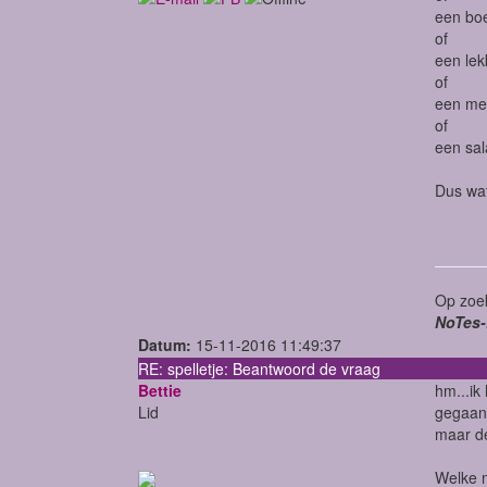
een bo
of
een lek
of
een me
of
een sal
Dus wat
Op zoek
NoTes-
Datum:
15-11-2016 11:49:37
RE: spelletje: Beantwoord de vraag
Bettie
hm...ik
Lid
gegaan 
maar d
Welke m