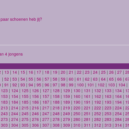
paar schoenen heb jij?
n 4 jongens
2
|
13
|
14
|
15
|
16
|
17
|
18
|
19
|
20
|
21
|
22
|
23
|
24
|
25
|
26
|
27
|
2
1
|
52
|
53
|
54
|
55
|
56
|
57
|
58
|
59
|
60
|
61
|
62
|
63
|
64
|
65
|
66
|
6
0
|
91
|
92
|
93
|
94
|
95
|
96
|
97
|
98
|
99
|
100
|
101
|
102
|
103
|
104
|
|
123
|
124
|
125
|
126
|
127
|
128
|
129
|
130
|
131
|
132
|
133
|
134
|
1
|
153
|
154
|
155
|
156
|
157
|
158
|
159
|
160
|
161
|
162
|
163
|
164
|
1
|
183
|
184
|
185
|
186
|
187
|
188
|
189
|
190
|
191
|
192
|
193
|
194
|
1
|
213
|
214
|
215
|
216
|
217
|
218
|
219
|
220
|
221
|
222
|
223
|
224
|
2
|
243
|
244
|
245
|
246
|
247
|
248
|
249
|
250
|
251
|
252
|
253
|
254
|
2
|
273
|
274
|
275
|
276
|
277
|
278
|
279
|
280
|
281
|
282
|
283
|
284
|
2
|
303
|
304
|
305
|
306
|
307
|
308
|
309
|
310
|
311
|
312
|
313
|
314
|
3