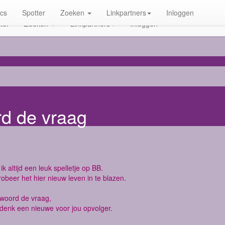
ics
Spotter
Zoeken
Linkpartners
Inloggen
ter
Zoeken
Linkpartners
Inloggen
rd de vraag
ik altijd een leuk spelletje op BB.
robeer het hier nieuw leven in te blazen.
twoord de vraag,
denk een nieuwe voor jou opvolger.