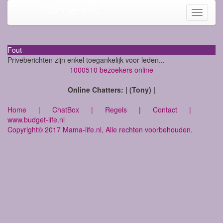
Mama-life
Toggle
navigati
Fout
Priveberichten zijn enkel toegankelijk voor leden...
1000510 bezoekers online
Online Chatters: | (Tony) |
Home
|
ChatBox
|
Regels
|
Contact
|
www.budget-life.nl
Copyright© 2017 Mama-life.nl, Alle rechten voorbehouden.