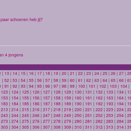
paar schoenen heb jij?
n 4 jongens
2
|
13
|
14
|
15
|
16
|
17
|
18
|
19
|
20
|
21
|
22
|
23
|
24
|
25
|
26
|
27
|
2
1
|
52
|
53
|
54
|
55
|
56
|
57
|
58
|
59
|
60
|
61
|
62
|
63
|
64
|
65
|
66
|
6
0
|
91
|
92
|
93
|
94
|
95
|
96
|
97
|
98
|
99
|
100
|
101
|
102
|
103
|
104
|
|
123
|
124
|
125
|
126
|
127
|
128
|
129
|
130
|
131
|
132
|
133
|
134
|
1
|
153
|
154
|
155
|
156
|
157
|
158
|
159
|
160
|
161
|
162
|
163
|
164
|
1
|
183
|
184
|
185
|
186
|
187
|
188
|
189
|
190
|
191
|
192
|
193
|
194
|
1
|
213
|
214
|
215
|
216
|
217
|
218
|
219
|
220
|
221
|
222
|
223
|
224
|
2
|
243
|
244
|
245
|
246
|
247
|
248
|
249
|
250
|
251
|
252
|
253
|
254
|
2
|
273
|
274
|
275
|
276
|
277
|
278
|
279
|
280
|
281
|
282
|
283
|
284
|
2
|
303
|
304
|
305
|
306
|
307
|
308
|
309
|
310
|
311
|
312
|
313
|
314
|
3