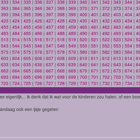
|
333
|
334
|
335
|
336
|
337
|
338
|
339
|
340
|
341
|
342
|
343
|
344
|
3
|
363
|
364
|
365
|
366
|
367
|
368
|
369
|
370
|
371
|
372
| 373 |
374
|
3
|
393
|
394
|
395
|
396
|
397
|
398
|
399
|
400
|
401
|
402
|
403
|
404
|
4
|
423
|
424
|
425
|
426
|
427
|
428
|
429
|
430
|
431
|
432
|
433
|
434
|
4
|
453
|
454
|
455
|
456
|
457
|
458
|
459
|
460
|
461
|
462
|
463
|
464
|
4
|
483
|
484
|
485
|
486
|
487
|
488
|
489
|
490
|
491
|
492
|
493
|
494
|
4
|
513
|
514
|
515
|
516
|
517
|
518
|
519
|
520
|
521
|
522
|
523
|
524
|
5
|
543
|
544
|
545
|
546
|
547
|
548
|
549
|
550
|
551
|
552
|
553
|
554
|
5
|
573
|
574
|
575
|
576
|
577
|
578
|
579
|
580
|
581
|
582
|
583
|
584
|
5
|
603
|
604
|
605
|
606
|
607
|
608
|
609
|
610
|
611
|
612
|
613
|
614
|
6
|
633
|
634
|
635
|
636
|
637
|
638
|
639
|
640
|
641
|
642
|
643
|
644
|
6
|
663
|
664
|
665
|
666
|
667
|
668
|
669
|
670
|
671
|
672
|
673
|
674
|
6
|
693
|
694
|
695
|
696
|
697
|
698
|
699
|
700
|
701
|
702
|
703
|
704
|
7
|
723
|
724
|
725
|
726
|
727
|
728
|
729
|
730
|
731
|
732
|
733
|
734
|
7
ee eigenlijk... ik denk dat ik wat voor de kinderen zou halen, of een boe
 vandaag ook een ijsje gegeten