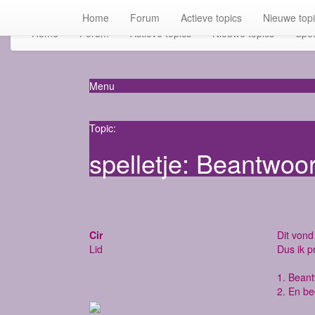
Home
Forum
Actieve topics
Nieuwe top
Home
Forum
Actieve topics
Nieuwe topics
Spot
Menu
Topic:
spelletje: Beantwoo
Cir
Dit vond 
Lid
Dus ik p
1. Bean
2. En be