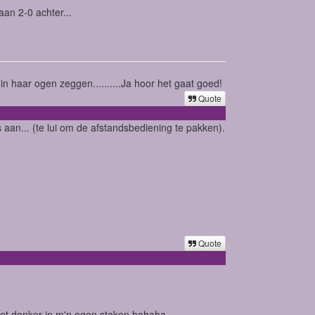
aan 2-0 achter...
n haar ogen zeggen..........Ja hoor het gaat goed!
Quote
s aan... (te lui om de afstandsbediening te pakken).
Quote
het donker in m'n ogen staken hahaha