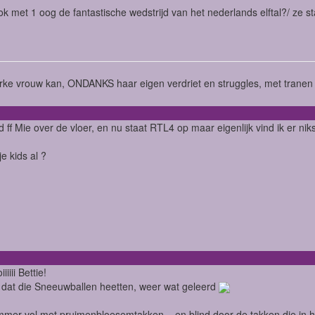
j ook met 1 oog de fantastische wedstrijd van het nederlands elftal?/ ze st
rke vrouw kan, ONDANKS haar eigen verdriet en struggles, met tranen i
 ff Mie over de vloer, en nu staat RTL4 op maar eigenlijk vind ik er nik
e kids al ?
iiii Bettie!
 dat die Sneeuwballen heetten, weer wat geleerd
mer vol met pruimenbloesemtakken....en blind door de takken die in 