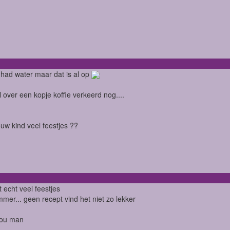
k had water maar dat is al op
el over een kopje koffie verkeerd nog....
ouw kind veel feestjes ??
t echt veel feestjes
er... geen recept vind het niet zo lekker
jou man