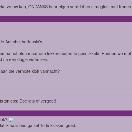
rke vrouw kan, ONDANKS haar eigen verdriet en struggles, met tranen i
n de Annabel hortensia's
d na het eten maar een lekkere cornetto gesmikkeld. Hadden we met z'n
d na een dagje verhuizen.
j aan die verhipte klok vannacht?
is zinloos; Doe iets of vergeet!
klok?
dat ik naar bed ga zet ik de klokken goed.