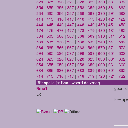
324
|
325
|
326
|
327
|
328
|
329
|
330
|
331
|
332
354
|
355
|
356
|
357
|
358
|
359
|
360
|
361
|
362
384
|
385
|
386
|
387
|
388
|
389
|
390
|
391
|
392
414
|
415
|
416
|
417
|
418
|
419
|
420
|
421
|
422
444
|
445
|
446
|
447
|
448
|
449
|
450
|
451
|
452
474
|
475
|
476
|
477
|
478
|
479
|
480
|
481
|
482
504
|
505
|
506
|
507
|
508
|
509
|
510
|
511
|
512
534
|
535
|
536
|
537
|
538
|
539
|
540
|
541
|
542
564
|
565
|
566
|
567
|
568
|
569
|
570
|
571
|
572
594
|
595
|
596
|
597
|
598
|
599
|
600
|
601
|
602
624
|
625
|
626
|
627
|
628
|
629
|
630
|
631
|
632
654
|
655
|
656
|
657
|
658
|
659
|
660
|
661
|
662
684
|
685
|
686
|
687
|
688
|
689
|
690
|
691
|
692
714
|
715
|
716
|
717
|
718
|
719
|
720
|
721
|
722
RE: spelletje: Beantwoord de vraag
Nina1
geen id
Lid
heb jij