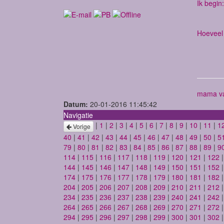
Ik begin:
Hoeveel 
mama va
Datum:
20-01-2016 11:45:42
Navigatie
|
1
|
2
|
3
|
4
|
5
|
6
|
7
|
8
|
9
|
10
|
11
|
1
Vorige
40
|
41
|
42
|
43
|
44
|
45
|
46
|
47
|
48
|
49
|
50
|
5
79
|
80
|
81
|
82
|
83
|
84
|
85
|
86
|
87
|
88
|
89
|
9
114
|
115
|
116
|
117
|
118
|
119
|
120
|
121
|
122
144
|
145
|
146
|
147
|
148
|
149
|
150
|
151
|
152
174
|
175
|
176
|
177
|
178
|
179
|
180
|
181
|
182
204
|
205
|
206
|
207
|
208
|
209
|
210
|
211
|
212
234
|
235
|
236
|
237
|
238
|
239
|
240
|
241
|
242
264
|
265
|
266
|
267
|
268
|
269
|
270
|
271
|
272
294
|
295
|
296
|
297
|
298
|
299
|
300
|
301
|
302