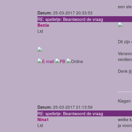
een ste
Datum:
25-03-2017 20:33:53
RE: spelletje: Beantwoord de vraag
Bettie
Lid
Dit zij
Vanavon
verdien
Denk ji
Klagen 
Datum:
25-03-2017 21:13:59
RE: spelletje: Beantwoord de vraag
Nina1
welke 
Lid
ja voor