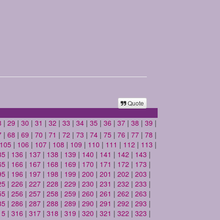
Quote
8
|
29
|
30
|
31
|
32
|
33
|
34
|
35
|
36
|
37
|
38
|
39
|
7
|
68
|
69
|
70
|
71
|
72
|
73
|
74
|
75
|
76
|
77
|
78
|
105
|
106
|
107
|
108
|
109
|
110
|
111
|
112
|
113
|
35
|
136
|
137
|
138
|
139
|
140
|
141
|
142
|
143
|
65
|
166
|
167
|
168
|
169
|
170
|
171
|
172
|
173
|
95
|
196
|
197
|
198
|
199
|
200
|
201
|
202
|
203
|
25
|
226
|
227
|
228
|
229
|
230
|
231
|
232
|
233
|
55
|
256
|
257
|
258
|
259
|
260
|
261
|
262
|
263
|
85
|
286
|
287
|
288
|
289
|
290
|
291
|
292
|
293
|
15
|
316
|
317
|
318
|
319
|
320
|
321
|
322
|
323
|