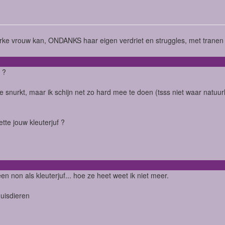
rke vrouw kan, ONDANKS haar eigen verdriet en struggles, met tranen i
 ?
ie snurkt, maar ik schijn net zo hard mee te doen (tsss niet waar natuurl
tte jouw kleuterjuf ?
een non als kleuterjuf... hoe ze heet weet ik niet meer.
huisdieren