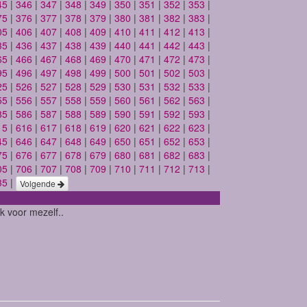
45
|
346
|
347
|
348
|
349
|
350
|
351
|
352
|
353
|
75
|
376
|
377
|
378
|
379
|
380
|
381
|
382
|
383
|
05
|
406
|
407
|
408
|
409
|
410
|
411
|
412
|
413
|
35
|
436
|
437
|
438
|
439
|
440
|
441
|
442
|
443
|
65
|
466
|
467
|
468
|
469
|
470
|
471
|
472
|
473
|
95
|
496
|
497
|
498
|
499
|
500
|
501
|
502
|
503
|
25
|
526
|
527
|
528
|
529
|
530
|
531
|
532
|
533
|
55
|
556
|
557
|
558
|
559
|
560
|
561
|
562
|
563
|
85
|
586
|
587
|
588
|
589
|
590
|
591
|
592
|
593
|
15
|
616
|
617
|
618
|
619
|
620
|
621
|
622
|
623
|
45
|
646
|
647
|
648
|
649
|
650
|
651
|
652
|
653
|
75
|
676
|
677
|
678
|
679
|
680
|
681
|
682
|
683
|
05
|
706
|
707
|
708
|
709
|
710
|
711
|
712
|
713
|
35
|
Volgende
k voor mezelf..