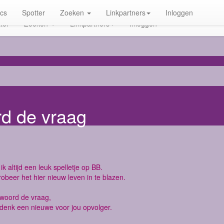
ics
Spotter
Zoeken
Linkpartners
Inloggen
ter
Zoeken
Linkpartners
Inloggen
rd de vraag
ik altijd een leuk spelletje op BB.
robeer het hier nieuw leven in te blazen.
twoord de vraag,
denk een nieuwe voor jou opvolger.