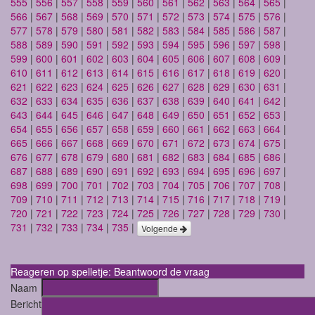
555
|
556
|
557
|
558
|
559
|
560
|
561
|
562
|
563
|
564
|
565
|
566
|
567
|
568
|
569
|
570
|
571
|
572
|
573
|
574
|
575
|
576
|
577
|
578
|
579
|
580
|
581
|
582
|
583
|
584
|
585
|
586
|
587
|
588
|
589
|
590
|
591
|
592
|
593
|
594
|
595
|
596
|
597
|
598
|
599
|
600
|
601
|
602
|
603
|
604
|
605
|
606
|
607
|
608
|
609
|
610
|
611
|
612
|
613
|
614
|
615
|
616
|
617
|
618
|
619
|
620
|
621
|
622
|
623
|
624
|
625
|
626
|
627
|
628
|
629
|
630
|
631
|
632
|
633
|
634
|
635
|
636
|
637
|
638
|
639
|
640
|
641
|
642
|
643
|
644
|
645
|
646
|
647
|
648
|
649
|
650
|
651
|
652
|
653
|
654
|
655
|
656
|
657
|
658
|
659
|
660
|
661
|
662
|
663
|
664
|
665
|
666
|
667
|
668
|
669
|
670
|
671
|
672
|
673
|
674
|
675
|
676
|
677
|
678
|
679
|
680
|
681
|
682
|
683
|
684
|
685
|
686
|
687
|
688
|
689
|
690
|
691
|
692
|
693
|
694
|
695
|
696
|
697
|
698
|
699
|
700
|
701
|
702
|
703
|
704
|
705
|
706
|
707
|
708
|
709
|
710
|
711
|
712
|
713
|
714
|
715
|
716
|
717
|
718
|
719
|
720
|
721
|
722
|
723
|
724
|
725
|
726
|
727
|
728
|
729
|
730
|
731
|
732
|
733
|
734
|
735
|
Volgende
Reageren op spelletje: Beantwoord de vraag
Naam
Bericht