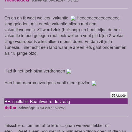
Oh oh oh ik weet wel een vakantie
Heeeeeeeeeeeeeeeeel
lang geleden, m'n eerste vakantie alleen met een
vakantievriendin. Zij werd ziek (buikloop) en heeft bijna de hele
vakantie in bed gelegen (het leek wel een vent pfff bijna 2 weken
lang) waardoor ik alles alleen moest doen. En dan zit je in
Tunesie... niet echt een land waar je alleen iets gaat ondernemen
als 18-jarige ofzo.
Had ik het toch bijna verdrongen
Heb haar daarna overigens nooit meer gezien
Quote
RE: spelletje: Beantwoord de vraag
Bettie
schreef op: 04-03-2017 15:52:53
misschien....om het af te leren....gaan we even lekker uit
eten....Weet alleen nog niet of ik mijn eigen zinga doen of die van