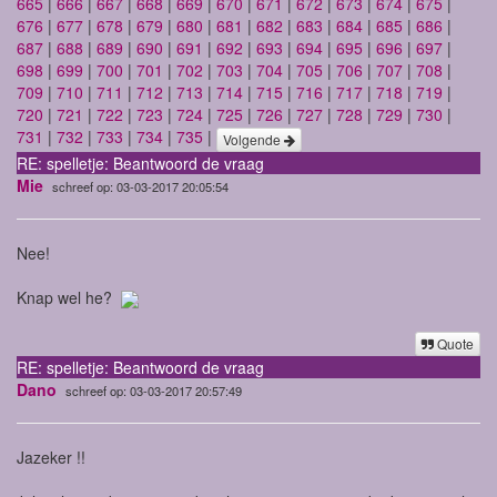
665
|
666
|
667
|
668
|
669
|
670
|
671
|
672
|
673
|
674
|
675
|
676
|
677
|
678
|
679
|
680
|
681
|
682
|
683
|
684
|
685
|
686
|
687
|
688
|
689
|
690
|
691
|
692
|
693
|
694
|
695
|
696
|
697
|
698
|
699
|
700
|
701
|
702
|
703
|
704
|
705
|
706
|
707
|
708
|
709
|
710
|
711
|
712
|
713
|
714
|
715
|
716
|
717
|
718
|
719
|
720
|
721
|
722
|
723
|
724
|
725
|
726
|
727
|
728
|
729
|
730
|
731
|
732
|
733
|
734
|
735
|
Volgende
RE: spelletje: Beantwoord de vraag
Mie
schreef op: 03-03-2017 20:05:54
Nee!
Knap wel he?
Quote
RE: spelletje: Beantwoord de vraag
Dano
schreef op: 03-03-2017 20:57:49
Jazeker !!