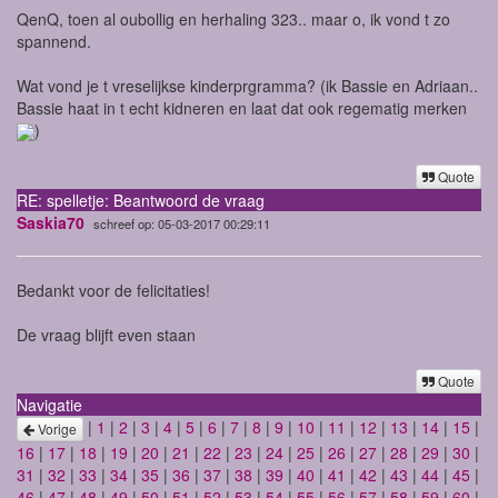
QenQ, toen al oubollig en herhaling 323.. maar o, ik vond t zo
spannend.
Wat vond je t vreselijkse kinderprgramma? (ik Bassie en Adriaan..
Bassie haat in t echt kidneren en laat dat ook regematig merken
)
Quote
RE: spelletje: Beantwoord de vraag
Saskia70
schreef op: 05-03-2017 00:29:11
Bedankt voor de felicitaties!
De vraag blijft even staan
Quote
Navigatie
|
1
|
2
|
3
|
4
|
5
|
6
|
7
|
8
|
9
|
10
|
11
|
12
|
13
|
14
|
15
|
Vorige
16
|
17
|
18
|
19
|
20
|
21
|
22
|
23
|
24
|
25
|
26
|
27
|
28
|
29
|
30
|
31
|
32
|
33
|
34
|
35
|
36
|
37
|
38
|
39
|
40
|
41
|
42
|
43
|
44
|
45
|
46
|
47
|
48
|
49
|
50
|
51
|
52
|
53
|
54
|
55
|
56
|
57
|
58
|
59
|
60
|