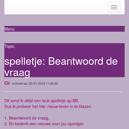
Mama-life
Toggle
navigati
Menu
Topic:
spelletje: Beantwoord de
vraag
Cir
schreef op: 20-01-2016 11:45:42
Dit vond ik altijd een leuk spelletje op BB.
Dus ik probeer het hier nieuw leven in te blazen.
1. Beantwoord de vraag,
2. En bedenk een nieuwe voor jou opvolger.