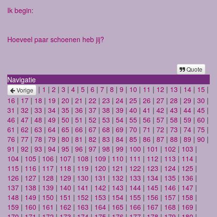
Ik begin:
Hoeveel paar schoenen heb jij?
Quote
Navigatie
|
1
|
2
|
3
|
4
|
5
|
6
|
7
|
8
|
9
|
10
|
11
|
12
|
13
|
14
|
15
|
Vorige
16
|
17
|
18
|
19
|
20
|
21
|
22
|
23
|
24
|
25
|
26
|
27
|
28
|
29
|
30
|
31
|
32
|
33
|
34
|
35
|
36
|
37
|
38
|
39
|
40
|
41
|
42
|
43
|
44
|
45
|
46
|
47
|
48
|
49
|
50
|
51
|
52
|
53
|
54
|
55
|
56
|
57
|
58
|
59
|
60
|
61
|
62
|
63
|
64
|
65
|
66
|
67
|
68
|
69
|
70
|
71
|
72
|
73
|
74
|
75
|
76
|
77
|
78
|
79
|
80
|
81
|
82
|
83
|
84
|
85
|
86
|
87
|
88
|
89
|
90
|
91
|
92
|
93
|
94
|
95
|
96
|
97
|
98
|
99
|
100
|
101
|
102
|
103
|
104
|
105
|
106
|
107
|
108
|
109
|
110
|
111
|
112
|
113
|
114
|
115
|
116
|
117
|
118
|
119
|
120
|
121
|
122
|
123
|
124
|
125
|
126
|
127
|
128
|
129
|
130
|
131
|
132
|
133
|
134
|
135
|
136
|
137
|
138
|
139
|
140
|
141
|
142
|
143
|
144
|
145
|
146
|
147
|
148
|
149
|
150
|
151
|
152
|
153
|
154
|
155
|
156
|
157
|
158
|
159
|
160
|
161
|
162
|
163
|
164
|
165
|
166
|
167
|
168
|
169
|
170
|
171
|
172
|
173
|
174
|
175
|
176
|
177
|
178
|
179
|
180
|