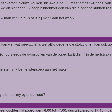
badkamer, nieuwe keuken, nieuwe auto...... maar omdat wij nogal van 
we dit niet doen. Ik hoop binnenkort een van die dingen te kunnen reali
uw man veel in huis of is hij meer aan het werk?
 kan wel wat meer.... hij is wel altijd degene die stofzuigt en kan ook g
ik nog steeds de gymspullen van de puber kwijt die hij in de herfstvak
je eten ? Ik ben erwtensoep aan het maken.
ry did I roll my eyes out loud?
ee, dochter rijd paard van 16.00 tot 17.00, dus wij zijn rond 17.45 thui