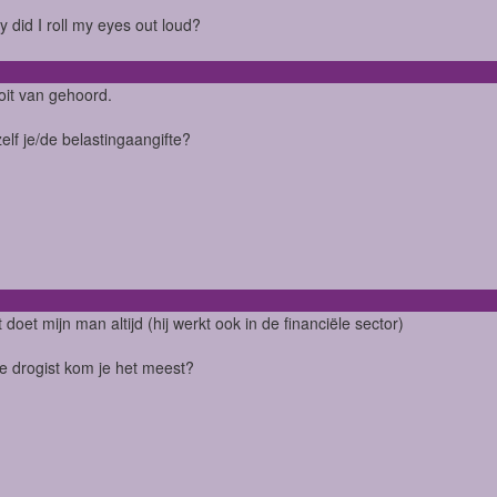
ry did I roll my eyes out loud?
it van gehoord.
zelf je/de belastingaangifte?
 doet mijn man altijd (hij werkt ook in de financiële sector)
ke drogist kom je het meest?