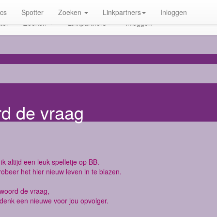
ics
Spotter
Zoeken
Linkpartners
Inloggen
ter
Zoeken
Linkpartners
Inloggen
rd de vraag
ik altijd een leuk spelletje op BB.
robeer het hier nieuw leven in te blazen.
twoord de vraag,
denk een nieuwe voor jou opvolger.