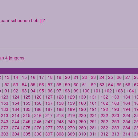
paar schoenen heb jij?
n 4 jongens
2
|
13
|
14
|
15
|
16
|
17
|
18
|
19
|
20
|
21
|
22
|
23
|
24
|
25
|
26
|
27
|
2
1
|
52
|
53
|
54
|
55
|
56
|
57
|
58
|
59
|
60
|
61
|
62
|
63
|
64
|
65
|
66
|
6
0
|
91
|
92
|
93
|
94
|
95
|
96
|
97
|
98
|
99
|
100
|
101
|
102
|
103
|
104
|
|
123
|
124
|
125
|
126
|
127
|
128
|
129
|
130
|
131
|
132
|
133
|
134
|
1
|
153
|
154
|
155
|
156
|
157
|
158
|
159
|
160
|
161
|
162
|
163
|
164
|
1
|
183
|
184
|
185
|
186
|
187
|
188
|
189
|
190
|
191
|
192
|
193
|
194
|
1
|
213
|
214
|
215
|
216
|
217
|
218
|
219
|
220
|
221
|
222
|
223
|
224
|
2
|
243
|
244
|
245
|
246
|
247
|
248
|
249
|
250
|
251
|
252
|
253
|
254
|
2
|
273
|
274
|
275
|
276
|
277
|
278
|
279
|
280
|
281
|
282
|
283
|
284
|
2
|
303
|
304
|
305
|
306
|
307
|
308
|
309
|
310
|
311
|
312
|
313
|
314
|
3