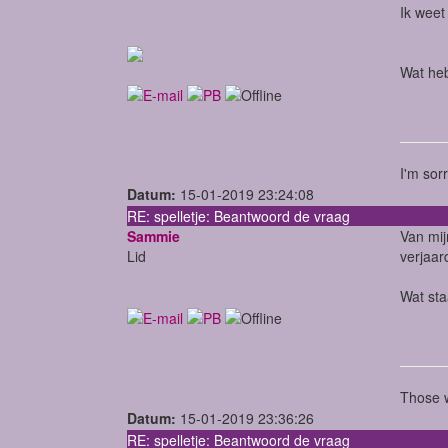
Ik weet
Wat heb
I'm sor
Datum:
15-01-2019 23:24:08
RE: spelletje: Beantwoord de vraag
Sammie
Van mij
Lid
verjaar
Wat sta
Those w
Datum:
15-01-2019 23:36:26
RE: spelletje: Beantwoord de vraag