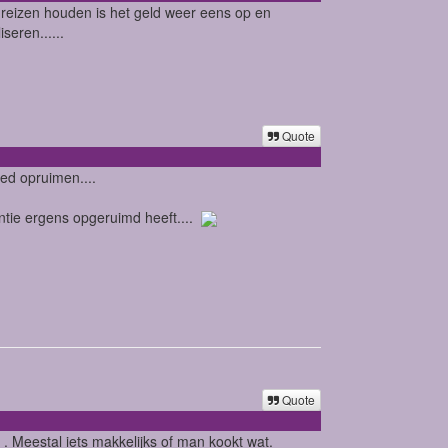
reizen houden is het geld weer eens op en
seren......
Quote
oed opruimen....
antie ergens opgeruimd heeft....
Quote
s . Meestal iets makkelijks of man kookt wat.