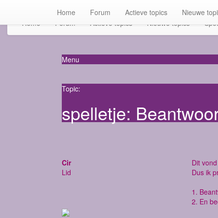
Home
Forum
Actieve topics
Nieuwe top
Home
Forum
Actieve topics
Nieuwe topics
Spot
Menu
Topic:
spelletje: Beantwoo
Cir
Dit vond 
Lid
Dus ik p
1. Bean
2. En be