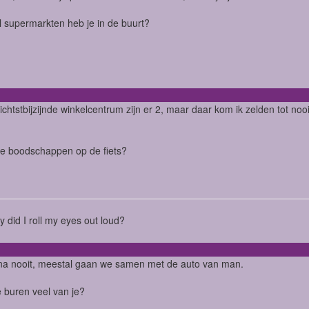
 supermarkten heb je in de buurt?
dichtstbijzijnde winkelcentrum zijn er 2, maar daar kom ik zelden tot nooi
je boodschappen op de fiets?
ry did I roll my eyes out loud?
na nooit, meestal gaan we samen met de auto van man.
e buren veel van je?