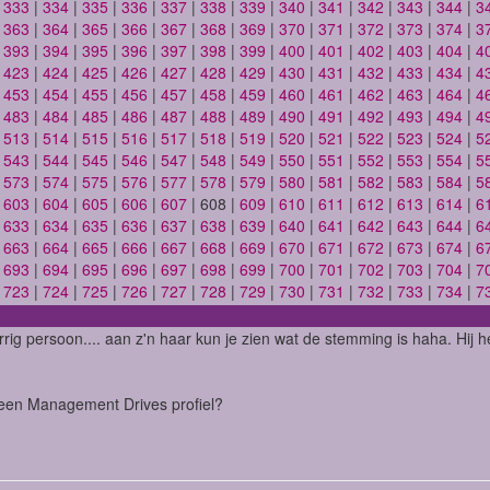
|
333
|
334
|
335
|
336
|
337
|
338
|
339
|
340
|
341
|
342
|
343
|
344
|
3
|
363
|
364
|
365
|
366
|
367
|
368
|
369
|
370
|
371
|
372
|
373
|
374
|
3
|
393
|
394
|
395
|
396
|
397
|
398
|
399
|
400
|
401
|
402
|
403
|
404
|
4
|
423
|
424
|
425
|
426
|
427
|
428
|
429
|
430
|
431
|
432
|
433
|
434
|
4
|
453
|
454
|
455
|
456
|
457
|
458
|
459
|
460
|
461
|
462
|
463
|
464
|
4
|
483
|
484
|
485
|
486
|
487
|
488
|
489
|
490
|
491
|
492
|
493
|
494
|
4
|
513
|
514
|
515
|
516
|
517
|
518
|
519
|
520
|
521
|
522
|
523
|
524
|
5
|
543
|
544
|
545
|
546
|
547
|
548
|
549
|
550
|
551
|
552
|
553
|
554
|
5
|
573
|
574
|
575
|
576
|
577
|
578
|
579
|
580
|
581
|
582
|
583
|
584
|
5
|
603
|
604
|
605
|
606
|
607
| 608 |
609
|
610
|
611
|
612
|
613
|
614
|
6
|
633
|
634
|
635
|
636
|
637
|
638
|
639
|
640
|
641
|
642
|
643
|
644
|
6
|
663
|
664
|
665
|
666
|
667
|
668
|
669
|
670
|
671
|
672
|
673
|
674
|
6
|
693
|
694
|
695
|
696
|
697
|
698
|
699
|
700
|
701
|
702
|
703
|
704
|
7
|
723
|
724
|
725
|
726
|
727
|
728
|
729
|
730
|
731
|
732
|
733
|
734
|
7
rig persoon.... aan z'n haar kun je zien wat de stemming is haha. Hij 
een Management Drives profiel?