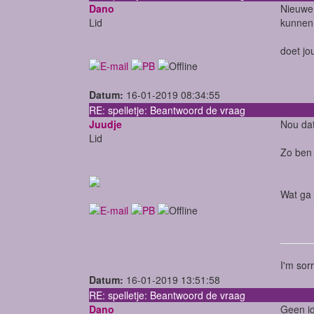
Dano
Nieuwe 
Lid
kunnen 
doet jo
Datum:
16-01-2019 08:34:55
RE: spelletje: Beantwoord de vraag
Juudje
Nou dat
Lid
Zo ben 
Wat ga 
I'm sor
Datum:
16-01-2019 13:51:58
RE: spelletje: Beantwoord de vraag
Dano
Geen id