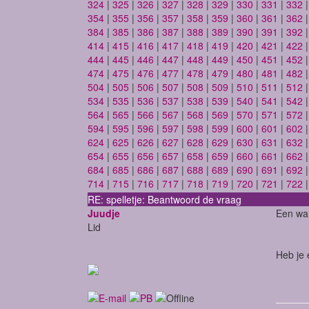
324
|
325
|
326
|
327
|
328
|
329
|
330
|
331
|
332
354
|
355
|
356
|
357
|
358
|
359
|
360
|
361
|
362
384
|
385
|
386
|
387
|
388
|
389
|
390
|
391
|
392
414
|
415
|
416
|
417
|
418
|
419
|
420
|
421
|
422
444
|
445
|
446
|
447
|
448
|
449
|
450
|
451
|
452
474
|
475
|
476
|
477
|
478
|
479
|
480
|
481
|
482
504
|
505
|
506
|
507
|
508
|
509
|
510
|
511
|
512
534
|
535
|
536
|
537
|
538
|
539
|
540
|
541
|
542
564
|
565
|
566
|
567
|
568
|
569
|
570
|
571
|
572
594
|
595
|
596
|
597
|
598
|
599
|
600
|
601
|
602
624
|
625
|
626
|
627
|
628
|
629
|
630
|
631
|
632
654
|
655
|
656
|
657
|
658
|
659
|
660
|
661
|
662
684
|
685
|
686
|
687
|
688
|
689
|
690
|
691
|
692
714
|
715
|
716
|
717
|
718
|
719
|
720
|
721
|
722
RE: spelletje: Beantwoord de vraag
Juudje
Een war
Lid
Heb je 