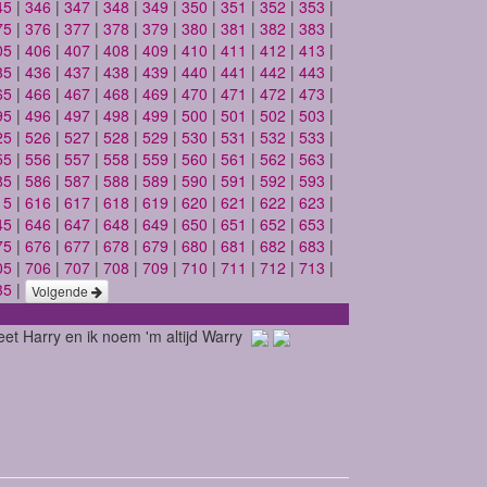
45
|
346
|
347
|
348
|
349
|
350
|
351
|
352
|
353
|
75
|
376
|
377
|
378
|
379
|
380
|
381
|
382
|
383
|
05
|
406
|
407
|
408
|
409
|
410
|
411
|
412
|
413
|
35
|
436
|
437
|
438
|
439
|
440
|
441
|
442
|
443
|
65
|
466
|
467
|
468
|
469
|
470
|
471
|
472
|
473
|
95
|
496
|
497
|
498
|
499
|
500
|
501
|
502
|
503
|
25
|
526
|
527
|
528
|
529
|
530
|
531
|
532
|
533
|
55
|
556
|
557
|
558
|
559
|
560
|
561
|
562
|
563
|
85
|
586
|
587
|
588
|
589
|
590
|
591
|
592
|
593
|
15
|
616
|
617
|
618
|
619
|
620
|
621
|
622
|
623
|
45
|
646
|
647
|
648
|
649
|
650
|
651
|
652
|
653
|
75
|
676
|
677
|
678
|
679
|
680
|
681
|
682
|
683
|
05
|
706
|
707
|
708
|
709
|
710
|
711
|
712
|
713
|
35
|
Volgende
heet Harry en ik noem 'm altijd Warry