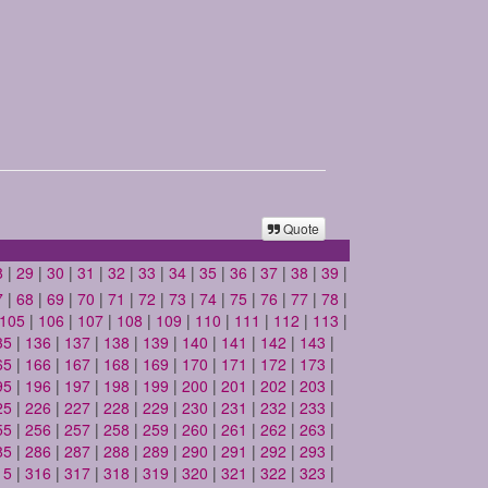
Quote
8
|
29
|
30
|
31
|
32
|
33
|
34
|
35
|
36
|
37
|
38
|
39
|
7
|
68
|
69
|
70
|
71
|
72
|
73
|
74
|
75
|
76
|
77
|
78
|
105
|
106
|
107
|
108
|
109
|
110
|
111
|
112
|
113
|
35
|
136
|
137
|
138
|
139
|
140
|
141
|
142
|
143
|
65
|
166
|
167
|
168
|
169
|
170
|
171
|
172
|
173
|
95
|
196
|
197
|
198
|
199
|
200
|
201
|
202
|
203
|
25
|
226
|
227
|
228
|
229
|
230
|
231
|
232
|
233
|
55
|
256
|
257
|
258
|
259
|
260
|
261
|
262
|
263
|
85
|
286
|
287
|
288
|
289
|
290
|
291
|
292
|
293
|
15
|
316
|
317
|
318
|
319
|
320
|
321
|
322
|
323
|