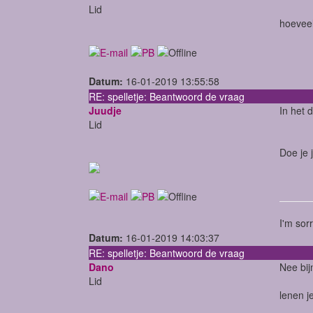
Lid
hoeveel
Datum:
16-01-2019 13:55:58
RE: spelletje: Beantwoord de vraag
Juudje
In het 
Lid
Doe je 
I'm sor
Datum:
16-01-2019 14:03:37
RE: spelletje: Beantwoord de vraag
Dano
Nee bij
Lid
lenen j