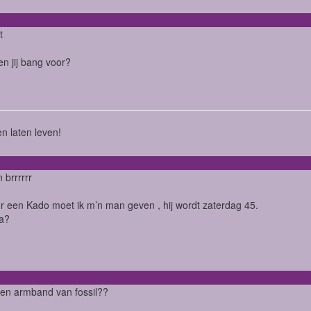
t
n jij bang voor?
n laten leven!
 brrrrrr
r een Kado moet ik m’n man geven , hij wordt zaterdag 45.
ea?
ren armband van fossil??