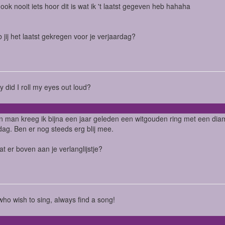
 ook nooit iets hoor dit is wat ik 't laatst gegeven heb hahaha
 jij het laatst gekregen voor je verjaardag?
ry did I roll my eyes out loud?
n man kreeg ik bijna een jaar geleden een witgouden ring met een dia
dag. Ben er nog steeds erg blij mee.
at er boven aan je verlanglijstje?
ho wish to sing, always find a song!