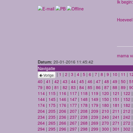
Ik begin:
Hoeveel 
mama va
Datum:
20-01-2016 11:45:42
Navigatie
|
1
|
2
|
3
|
4
|
5
|
6
|
7
|
8
|
9
|
10
|
11
|
1
Vorige
40
|
41
|
42
|
43
|
44
|
45
|
46
|
47
|
48
|
49
|
50
|
5
79
|
80
|
81
|
82
|
83
|
84
|
85
|
86
|
87
|
88
|
89
|
9
114
|
115
|
116
|
117
|
118
|
119
|
120
|
121
|
122
144
|
145
|
146
|
147
|
148
|
149
|
150
|
151
|
152
174
|
175
|
176
|
177
|
178
|
179
|
180
|
181
|
182
204
|
205
|
206
|
207
|
208
|
209
|
210
|
211
|
212
234
|
235
|
236
|
237
|
238
|
239
|
240
|
241
|
242
264
|
265
|
266
|
267
|
268
|
269
|
270
|
271
|
272
294
|
295
|
296
|
297
|
298
|
299
|
300
|
301
|
302