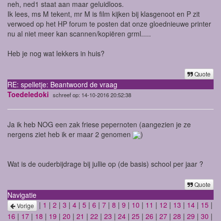
neh, ned1 staat aan maar geluidloos.
Ik lees, ms M tekent, mr M is film kijken bij klasgenoot en P zit
verwoed op het HP forum te posten dat onze gloednieuwe printer
nu al niet meer kan scannen/kopiëren grml.....
Heb je nog wat lekkers in huis?
Quote
RE: spelletje: Beantwoord de vraag
Toedeledoki
schreef op: 14-10-2016 20:52:38
Ja ik heb NOG een zak friese pepernoten (aangezien je ze
nergens ziet heb ik er maar 2 genomen
)
Wat is de ouderbijdrage bij jullie op (de basis) school per jaar ?
Quote
Navigatie
|
1
|
2
|
3
|
4
|
5
|
6
|
7
|
8
|
9
|
10
|
11
|
12
|
13
|
14
|
15
|
Vorige
16
|
17
|
18
|
19
|
20
|
21
|
22
|
23
|
24
|
25
|
26
|
27
|
28
|
29
|
30
|