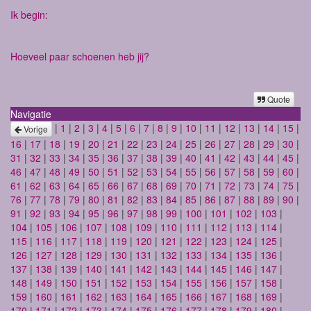
Ik begin:
Hoeveel paar schoenen heb jij?
Quote
Navigatie
|
1
|
2
|
3
|
4
|
5
|
6
|
7
|
8
|
9
|
10
|
11
|
12
|
13
|
14
|
15
|
Vorige
16
|
17
|
18
|
19
|
20
|
21
|
22
|
23
|
24
|
25
|
26
|
27
|
28
|
29
|
30
|
31
|
32
|
33
|
34
|
35
|
36
|
37
|
38
|
39
|
40
|
41
|
42
|
43
|
44
|
45
|
46
|
47
|
48
|
49
|
50
|
51
|
52
|
53
|
54
|
55
|
56
|
57
|
58
|
59
|
60
|
61
|
62
|
63
|
64
|
65
|
66
|
67
|
68
|
69
|
70
|
71
|
72
|
73
|
74
|
75
|
76
|
77
|
78
|
79
|
80
|
81
|
82
|
83
|
84
|
85
|
86
|
87
|
88
|
89
|
90
|
91
|
92
|
93
|
94
|
95
|
96
|
97
|
98
|
99
|
100
|
101
|
102
|
103
|
104
|
105
|
106
|
107
|
108
|
109
|
110
|
111
|
112
|
113
|
114
|
115
|
116
|
117
|
118
|
119
|
120
|
121
|
122
|
123
|
124
|
125
|
126
|
127
|
128
|
129
|
130
|
131
|
132
|
133
|
134
|
135
|
136
|
137
|
138
|
139
|
140
|
141
|
142
|
143
|
144
|
145
|
146
|
147
|
148
|
149
|
150
|
151
|
152
|
153
|
154
|
155
|
156
|
157
|
158
|
159
|
160
|
161
|
162
|
163
|
164
|
165
|
166
|
167
|
168
|
169
|
170
|
171
|
172
|
173
|
174
|
175
|
176
|
177
|
178
|
179
|
180
|