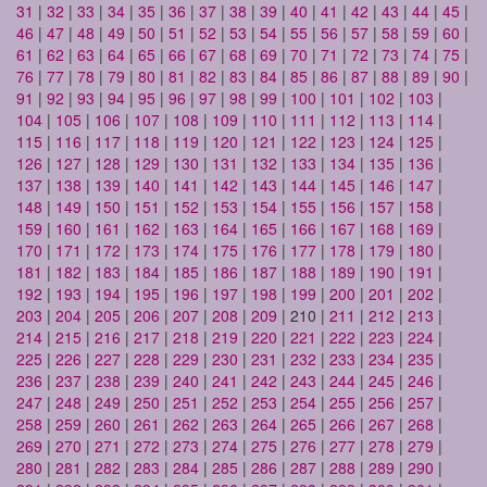
31
|
32
|
33
|
34
|
35
|
36
|
37
|
38
|
39
|
40
|
41
|
42
|
43
|
44
|
45
|
46
|
47
|
48
|
49
|
50
|
51
|
52
|
53
|
54
|
55
|
56
|
57
|
58
|
59
|
60
|
61
|
62
|
63
|
64
|
65
|
66
|
67
|
68
|
69
|
70
|
71
|
72
|
73
|
74
|
75
|
76
|
77
|
78
|
79
|
80
|
81
|
82
|
83
|
84
|
85
|
86
|
87
|
88
|
89
|
90
|
91
|
92
|
93
|
94
|
95
|
96
|
97
|
98
|
99
|
100
|
101
|
102
|
103
|
104
|
105
|
106
|
107
|
108
|
109
|
110
|
111
|
112
|
113
|
114
|
115
|
116
|
117
|
118
|
119
|
120
|
121
|
122
|
123
|
124
|
125
|
126
|
127
|
128
|
129
|
130
|
131
|
132
|
133
|
134
|
135
|
136
|
137
|
138
|
139
|
140
|
141
|
142
|
143
|
144
|
145
|
146
|
147
|
148
|
149
|
150
|
151
|
152
|
153
|
154
|
155
|
156
|
157
|
158
|
159
|
160
|
161
|
162
|
163
|
164
|
165
|
166
|
167
|
168
|
169
|
170
|
171
|
172
|
173
|
174
|
175
|
176
|
177
|
178
|
179
|
180
|
181
|
182
|
183
|
184
|
185
|
186
|
187
|
188
|
189
|
190
|
191
|
192
|
193
|
194
|
195
|
196
|
197
|
198
|
199
|
200
|
201
|
202
|
203
|
204
|
205
|
206
|
207
|
208
|
209
| 210 |
211
|
212
|
213
|
214
|
215
|
216
|
217
|
218
|
219
|
220
|
221
|
222
|
223
|
224
|
225
|
226
|
227
|
228
|
229
|
230
|
231
|
232
|
233
|
234
|
235
|
236
|
237
|
238
|
239
|
240
|
241
|
242
|
243
|
244
|
245
|
246
|
247
|
248
|
249
|
250
|
251
|
252
|
253
|
254
|
255
|
256
|
257
|
258
|
259
|
260
|
261
|
262
|
263
|
264
|
265
|
266
|
267
|
268
|
269
|
270
|
271
|
272
|
273
|
274
|
275
|
276
|
277
|
278
|
279
|
280
|
281
|
282
|
283
|
284
|
285
|
286
|
287
|
288
|
289
|
290
|