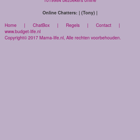
1019984 bezoekers online
Online Chatters: | (Tony) |
Home
|
ChatBox
|
Regels
|
Contact
|
www.budget-life.nl
Copyright© 2017 Mama-life.nl, Alle rechten voorbehouden.