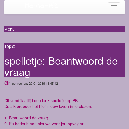
Mama-life
Toggle
navigati
Menu
Topic:
spelletje: Beantwoord de
vraag
Cir
schreef op: 20-01-2016 11:45:42
Dit vond ik altijd een leuk spelletje op BB.
Dus ik probeer het hier nieuw leven in te blazen.
1. Beantwoord de vraag,
2. En bedenk een nieuwe voor jou opvolger.