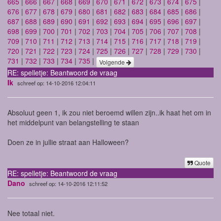
665
|
666
|
667
|
668
|
669
|
670
|
671
|
672
|
673
|
674
|
675
|
676
|
677
|
678
|
679
|
680
|
681
|
682
|
683
|
684
|
685
|
686
|
687
|
688
|
689
|
690
|
691
|
692
|
693
|
694
|
695
|
696
|
697
|
698
|
699
|
700
|
701
|
702
|
703
|
704
|
705
|
706
|
707
|
708
|
709
|
710
|
711
|
712
|
713
|
714
|
715
|
716
|
717
|
718
|
719
|
720
|
721
|
722
|
723
|
724
|
725
|
726
|
727
|
728
|
729
|
730
|
731
|
732
|
733
|
734
|
735
|
Volgende
RE: spelletje: Beantwoord de vraag
Ik
schreef op: 14-10-2016 12:04:11
Absoluut geen 1, ik zou niet beroemd willen zijn..ik haat het om in
het middelpunt van belangstelling te staan
Doen ze in jullie straat aan Halloween?
Quote
RE: spelletje: Beantwoord de vraag
Dano
schreef op: 14-10-2016 12:11:52
Nee totaal niet.