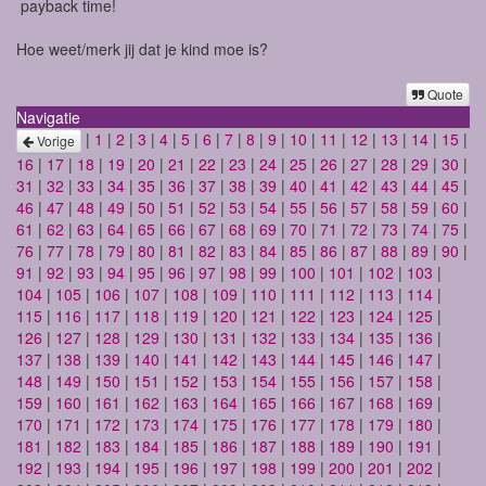
payback time!
Hoe weet/merk jij dat je kind moe is?
Quote
Navigatie
|
1
|
2
|
3
|
4
|
5
|
6
|
7
|
8
|
9
|
10
|
11
|
12
|
13
|
14
|
15
|
Vorige
16
|
17
|
18
|
19
|
20
|
21
|
22
|
23
|
24
|
25
|
26
|
27
|
28
|
29
|
30
|
31
|
32
|
33
|
34
|
35
|
36
|
37
|
38
|
39
|
40
|
41
|
42
|
43
|
44
|
45
|
46
|
47
|
48
|
49
|
50
|
51
|
52
|
53
|
54
|
55
|
56
|
57
|
58
|
59
|
60
|
61
|
62
|
63
|
64
|
65
|
66
|
67
|
68
|
69
|
70
|
71
|
72
|
73
|
74
|
75
|
76
|
77
|
78
|
79
|
80
|
81
|
82
|
83
|
84
|
85
|
86
|
87
|
88
|
89
|
90
|
91
|
92
|
93
|
94
|
95
|
96
|
97
|
98
|
99
|
100
|
101
|
102
|
103
|
104
|
105
|
106
|
107
|
108
|
109
|
110
|
111
|
112
|
113
|
114
|
115
|
116
|
117
|
118
|
119
|
120
|
121
|
122
|
123
|
124
|
125
|
126
|
127
|
128
|
129
|
130
|
131
|
132
|
133
|
134
|
135
|
136
|
137
|
138
|
139
|
140
|
141
|
142
|
143
|
144
|
145
|
146
|
147
|
148
|
149
|
150
|
151
|
152
|
153
|
154
|
155
|
156
|
157
|
158
|
159
|
160
|
161
|
162
|
163
|
164
|
165
|
166
|
167
|
168
|
169
|
170
|
171
|
172
|
173
|
174
|
175
|
176
|
177
|
178
|
179
|
180
|
181
|
182
|
183
|
184
|
185
|
186
|
187
|
188
|
189
|
190
|
191
|
192
|
193
|
194
|
195
|
196
|
197
|
198
|
199
|
200
|
201
|
202
|