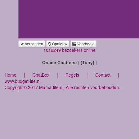
Verzenden
Opnieuw
Voorbeeld
1019249 bezoekers online
Online Chatters: | (Tony) |
Home
|
ChatBox
|
Regels
|
Contact
|
www.budget-life.nl
Copyright© 2017 Mama-life.nl, Alle rechten voorbehouden.