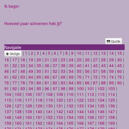
Ik begin:
Hoeveel paar schoenen heb jij?
Quote
Navigatie
|
1
|
2
|
3
|
4
|
5
|
6
|
7
|
8
|
9
|
10
|
11
|
12
|
13
|
14
|
15
|
Vorige
16
|
17
|
18
|
19
|
20
|
21
|
22
|
23
|
24
|
25
|
26
|
27
|
28
|
29
|
30
|
31
|
32
|
33
|
34
|
35
|
36
|
37
|
38
|
39
|
40
|
41
|
42
|
43
|
44
|
45
|
46
|
47
|
48
|
49
|
50
|
51
|
52
|
53
|
54
|
55
|
56
|
57
|
58
|
59
|
60
|
61
|
62
|
63
|
64
|
65
|
66
|
67
|
68
|
69
|
70
|
71
|
72
|
73
|
74
|
75
|
76
|
77
|
78
|
79
|
80
|
81
|
82
|
83
|
84
|
85
|
86
|
87
|
88
|
89
|
90
|
91
|
92
|
93
|
94
|
95
|
96
|
97
|
98
|
99
|
100
|
101
|
102
|
103
|
104
|
105
|
106
|
107
|
108
|
109
|
110
|
111
|
112
|
113
|
114
|
115
|
116
|
117
|
118
|
119
|
120
|
121
|
122
|
123
|
124
|
125
|
126
|
127
|
128
|
129
|
130
|
131
|
132
|
133
|
134
|
135
|
136
|
137
|
138
|
139
|
140
|
141
|
142
|
143
|
144
|
145
|
146
|
147
|
148
|
149
|
150
|
151
|
152
|
153
|
154
|
155
|
156
|
157
|
158
|
159
|
160
|
161
|
162
|
163
|
164
|
165
|
166
|
167
|
168
|
169
|
170
|
171
|
172
|
173
|
174
|
175
|
176
|
177
|
178
|
179
|
180
|