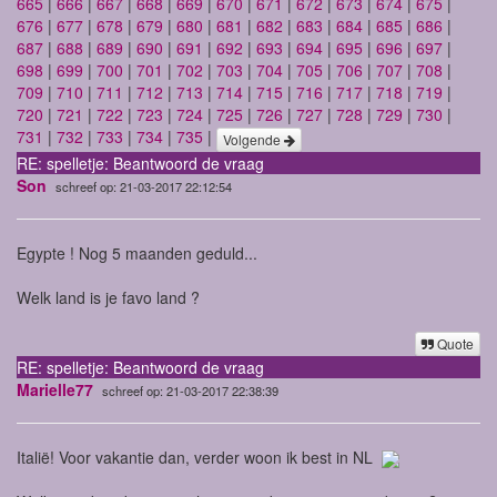
665
|
666
|
667
|
668
|
669
|
670
|
671
|
672
|
673
|
674
|
675
|
676
|
677
|
678
|
679
|
680
|
681
|
682
|
683
|
684
|
685
|
686
|
687
|
688
|
689
|
690
|
691
|
692
|
693
|
694
|
695
|
696
|
697
|
698
|
699
|
700
|
701
|
702
|
703
|
704
|
705
|
706
|
707
|
708
|
709
|
710
|
711
|
712
|
713
|
714
|
715
|
716
|
717
|
718
|
719
|
720
|
721
|
722
|
723
|
724
|
725
|
726
|
727
|
728
|
729
|
730
|
731
|
732
|
733
|
734
|
735
|
Volgende
RE: spelletje: Beantwoord de vraag
Son
schreef op: 21-03-2017 22:12:54
Egypte ! Nog 5 maanden geduld...
Welk land is je favo land ?
Quote
RE: spelletje: Beantwoord de vraag
Marielle77
schreef op: 21-03-2017 22:38:39
Italië! Voor vakantie dan, verder woon ik best in NL