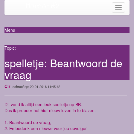
Mama-life
Toggle
navigati
Menu
Topic:
spelletje: Beantwoord de
vraag
Cir
schreef op: 20-01-2016 11:45:42
Dit vond ik altijd een leuk spelletje op BB.
Dus ik probeer het hier nieuw leven in te blazen.
1. Beantwoord de vraag,
2. En bedenk een nieuwe voor jou opvolger.