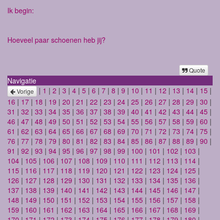
Ik begin:
Hoeveel paar schoenen heb jij?
Quote
Navigatie
|
1
|
2
|
3
|
4
|
5
|
6
|
7
|
8
|
9
|
10
|
11
|
12
|
13
|
14
|
15
|
Vorige
16
|
17
|
18
|
19
|
20
|
21
|
22
|
23
|
24
|
25
|
26
|
27
|
28
|
29
|
30
|
31
|
32
|
33
|
34
|
35
|
36
|
37
|
38
|
39
|
40
|
41
|
42
|
43
|
44
|
45
|
46
|
47
|
48
|
49
|
50
|
51
|
52
|
53
|
54
|
55
|
56
|
57
|
58
|
59
|
60
|
61
|
62
|
63
|
64
|
65
|
66
|
67
|
68
|
69
|
70
|
71
|
72
|
73
|
74
|
75
|
76
|
77
|
78
|
79
|
80
|
81
|
82
|
83
|
84
|
85
|
86
|
87
|
88
|
89
|
90
|
91
|
92
|
93
|
94
|
95
|
96
|
97
|
98
|
99
|
100
|
101
|
102
|
103
|
104
|
105
|
106
|
107
|
108
|
109
|
110
|
111
|
112
|
113
|
114
|
115
|
116
|
117
|
118
|
119
|
120
|
121
|
122
|
123
|
124
|
125
|
126
|
127
|
128
|
129
|
130
|
131
|
132
|
133
|
134
|
135
|
136
|
137
|
138
|
139
|
140
|
141
|
142
|
143
|
144
|
145
|
146
|
147
|
148
|
149
|
150
|
151
|
152
|
153
|
154
|
155
|
156
|
157
|
158
|
159
|
160
|
161
|
162
|
163
|
164
|
165
|
166
|
167
|
168
|
169
|
170
|
171
|
172
|
173
|
174
|
175
|
176
|
177
|
178
|
179
|
180
|