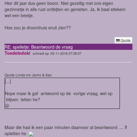
Hier dit jaar dus geen boom. Niet gezellig met ons eigen
gezinnetje in alle rust ontbijten en genieten. Ja, ik baal stiekem
wel een beetje.
Hoe zou je droomhuis eruit zien??
Quote
RE: spelletje: Beantwoord de vraag
Toedeledoki
schreef op: 03-11-2016 07:39:37
Quote Linda mv Jarno & Ilse:
[...]
Nope maar ik gaf antwoord op de vorige vraag, wel op
blijven letten he?
😜
Maar die had ik een paar minuten daarvoor al beantwoord .... ff
opletten he