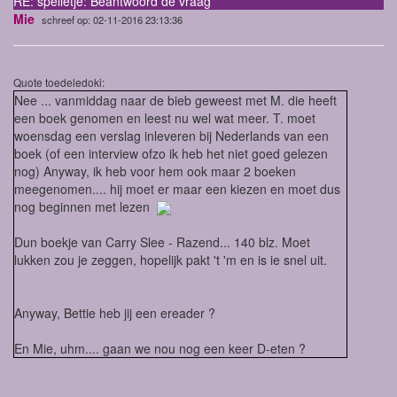
RE: spelletje: Beantwoord de vraag
Mie
schreef op: 02-11-2016 23:13:36
Quote toedeledoki:
Nee ... vanmiddag naar de bieb geweest met M. die heeft
een boek genomen en leest nu wel wat meer. T. moet
woensdag een verslag inleveren bij Nederlands van een
boek (of een interview ofzo ik heb het niet goed gelezen
nog) Anyway, ik heb voor hem ook maar 2 boeken
meegenomen.... hij moet er maar een kiezen en moet dus
nog beginnen met lezen
Dun boekje van Carry Slee - Razend... 140 blz. Moet
lukken zou je zeggen, hopelijk pakt 't 'm en is ie snel uit.
Anyway, Bettie heb jij een ereader ?
En Mie, uhm.... gaan we nou nog een keer D-eten ?