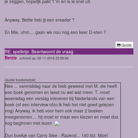
je zeggen, hopelijk pakt 't 'm en is ie snel uit.
Anyway, Bettie heb jij een ereader ?
En Mie, uhm.... gaan we nou nog een keer D-eten ?
Quote
RE: spelletje: Beantwoord de vraag
Bettie
schreef op: 02-11-2016 23:09:46
Quote toedeledoki:
Nee ... vanmiddag naar de bieb geweest met M. die heeft
een boek genomen en leest nu wel wat meer. T. moet
woensdag een verslag inleveren bij Nederlands van een
boek (of een interview ofzo ik heb het niet goed gelezen
nog) Anyway, ik heb voor hem ook maar 2 boeken
meegenomen.... hij moet er maar een kiezen en moet dus
nog beginnen met lezen
Dun boekje van Carry Slee - Razend... 140 blz. Moet