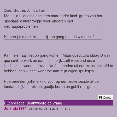
Quote Linda mv Jarno & Ilse:
Met mijn 2 jongste dochters naar ouder kind groep van het
speciaal peutergroepje voor kinderen met
gedraagaproblemen
Komen jullie ook zo moeilijk op gang met de wintertijd?
Kan helemaal niet op gang komen. Maar goed....vandaag D-day
qua schilderwerk en dan....eindelijk....dit weekend onze
kledingkast weer in elkaar. Na 2 maanden uit een koffer geleefd te
hebben, ben ik echt weer toe aan mijn eigen spulletjes.
Hoe bereiden jullie je kind voor op een leuke sessie bij de
tandarts? (kies trekken, gaatje boren en gebit reinigen)
Quote
RE: spelletje: Beantwoord de vraag
Jolanda1974
schreef op: 03-11-2016 11:15:12