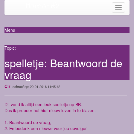
Mama-life
Toggle
navigati
Menu
Topic:
spelletje: Beantwoord de
vraag
Cir
schreef op: 20-01-2016 11:45:42
Dit vond ik altijd een leuk spelletje op BB.
Dus ik probeer het hier nieuw leven in te blazen.
1. Beantwoord de vraag,
2. En bedenk een nieuwe voor jou opvolger.