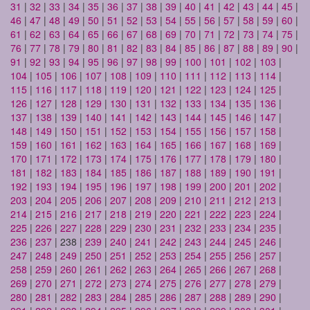
31
|
32
|
33
|
34
|
35
|
36
|
37
|
38
|
39
|
40
|
41
|
42
|
43
|
44
|
45
|
46
|
47
|
48
|
49
|
50
|
51
|
52
|
53
|
54
|
55
|
56
|
57
|
58
|
59
|
60
|
61
|
62
|
63
|
64
|
65
|
66
|
67
|
68
|
69
|
70
|
71
|
72
|
73
|
74
|
75
|
76
|
77
|
78
|
79
|
80
|
81
|
82
|
83
|
84
|
85
|
86
|
87
|
88
|
89
|
90
|
91
|
92
|
93
|
94
|
95
|
96
|
97
|
98
|
99
|
100
|
101
|
102
|
103
|
104
|
105
|
106
|
107
|
108
|
109
|
110
|
111
|
112
|
113
|
114
|
115
|
116
|
117
|
118
|
119
|
120
|
121
|
122
|
123
|
124
|
125
|
126
|
127
|
128
|
129
|
130
|
131
|
132
|
133
|
134
|
135
|
136
|
137
|
138
|
139
|
140
|
141
|
142
|
143
|
144
|
145
|
146
|
147
|
148
|
149
|
150
|
151
|
152
|
153
|
154
|
155
|
156
|
157
|
158
|
159
|
160
|
161
|
162
|
163
|
164
|
165
|
166
|
167
|
168
|
169
|
170
|
171
|
172
|
173
|
174
|
175
|
176
|
177
|
178
|
179
|
180
|
181
|
182
|
183
|
184
|
185
|
186
|
187
|
188
|
189
|
190
|
191
|
192
|
193
|
194
|
195
|
196
|
197
|
198
|
199
|
200
|
201
|
202
|
203
|
204
|
205
|
206
|
207
|
208
|
209
|
210
|
211
|
212
|
213
|
214
|
215
|
216
|
217
|
218
|
219
|
220
|
221
|
222
|
223
|
224
|
225
|
226
|
227
|
228
|
229
|
230
|
231
|
232
|
233
|
234
|
235
|
236
|
237
| 238 |
239
|
240
|
241
|
242
|
243
|
244
|
245
|
246
|
247
|
248
|
249
|
250
|
251
|
252
|
253
|
254
|
255
|
256
|
257
|
258
|
259
|
260
|
261
|
262
|
263
|
264
|
265
|
266
|
267
|
268
|
269
|
270
|
271
|
272
|
273
|
274
|
275
|
276
|
277
|
278
|
279
|
280
|
281
|
282
|
283
|
284
|
285
|
286
|
287
|
288
|
289
|
290
|