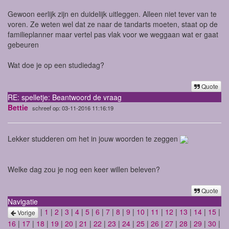
Gewoon eerlijk zijn en duidelijk uitleggen. Alleen niet tever van te
voren. Ze weten wel dat ze naar de tandarts moeten, staat op de
familieplanner maar vertel pas vlak voor we weggaan wat er gaat
gebeuren
Wat doe je op een studiedag?
Quote
RE: spelletje: Beantwoord de vraag
Bettie
schreef op: 03-11-2016 11:16:19
Lekker studderen om het in jouw woorden te zeggen
Welke dag zou je nog een keer willen beleven?
Quote
Navigatie
|
1
|
2
|
3
|
4
|
5
|
6
|
7
|
8
|
9
|
10
|
11
|
12
|
13
|
14
|
15
|
Vorige
16
|
17
|
18
|
19
|
20
|
21
|
22
|
23
|
24
|
25
|
26
|
27
|
28
|
29
|
30
|