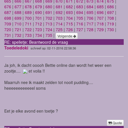
665
|
666
|
667
|
668
|
669
|
670
|
671
|
672
|
673
|
674
|
675
|
676
|
677
|
678
|
679
|
680
|
681
|
682
|
683
|
684
|
685
|
686
|
687
|
688
|
689
|
690
|
691
|
692
|
693
|
694
|
695
|
696
|
697
|
698
|
699
|
700
|
701
|
702
|
703
|
704
|
705
|
706
|
707
|
708
|
709
|
710
|
711
|
712
|
713
|
714
|
715
|
716
|
717
|
718
|
719
|
720
|
721
|
722
|
723
|
724
|
725
|
726
|
727
|
728
|
729
|
730
|
731
|
732
|
733
|
734
|
735
|
Volgende
RE: spelletje: Beantwoord de vraag
Toedeledoki
schreef op: 02-11-2016 22:58:36
Ja joh, ik dacht ooooh Bettie online dan wordt het weer een
zooitje....
et voila !!
Maarruh nee ik maakt zelden tot nooit pudding....
heeeeeeeeeeeel soms
Eet je elke avond een toetje ?
Quote