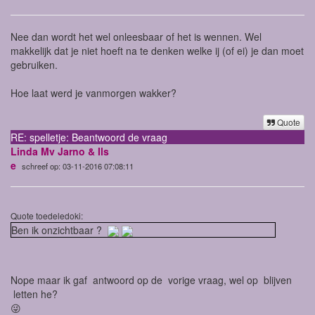
Nee dan wordt het wel onleesbaar of het is wennen. Wel
makkelijk dat je niet hoeft na te denken welke ij (of ei) je dan moet
gebruiken.
Hoe laat werd je vanmorgen wakker?
Quote
RE: spelletje: Beantwoord de vraag
Linda Mv Jarno & Ils
e
schreef op: 03-11-2016 07:08:11
Quote toedeledoki:
Ben ik onzichtbaar ?
Nope maar ik gaf antwoord op de vorige vraag, wel op blijven
letten he?
😜