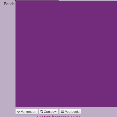
Bericht
Verzenden
Opnieuw
Voorbeeld
1002492 bezoekers online