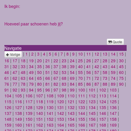
Ik begin:
Hoeveel paar schoenen heb jij?
Quote
Navigatie
|
1
|
2
|
3
|
4
|
5
|
6
|
7
|
8
|
9
|
10
|
11
|
12
|
13
|
14
|
15
|
Vorige
16
|
17
|
18
|
19
|
20
|
21
|
22
|
23
|
24
|
25
|
26
|
27
|
28
|
29
|
30
|
31
|
32
|
33
|
34
|
35
|
36
|
37
|
38
|
39
|
40
|
41
|
42
|
43
|
44
|
45
|
46
|
47
|
48
|
49
|
50
|
51
|
52
|
53
|
54
|
55
|
56
|
57
|
58
|
59
|
60
|
61
|
62
|
63
|
64
|
65
|
66
|
67
|
68
|
69
|
70
|
71
|
72
|
73
|
74
|
75
|
76
|
77
|
78
|
79
|
80
|
81
|
82
|
83
|
84
|
85
|
86
|
87
|
88
|
89
|
90
|
91
|
92
|
93
|
94
|
95
|
96
|
97
|
98
|
99
|
100
|
101
|
102
|
103
|
104
|
105
|
106
|
107
|
108
|
109
|
110
|
111
|
112
|
113
|
114
|
115
|
116
|
117
|
118
|
119
|
120
|
121
|
122
|
123
|
124
|
125
|
126
|
127
|
128
|
129
|
130
|
131
|
132
|
133
|
134
|
135
|
136
|
137
|
138
|
139
|
140
|
141
|
142
|
143
|
144
|
145
|
146
|
147
|
148
|
149
|
150
|
151
|
152
|
153
|
154
|
155
|
156
|
157
|
158
|
159
|
160
|
161
|
162
|
163
|
164
|
165
|
166
|
167
|
168
|
169
|
170
|
171
|
172
|
173
|
174
|
175
|
176
|
177
|
178
|
179
|
180
|