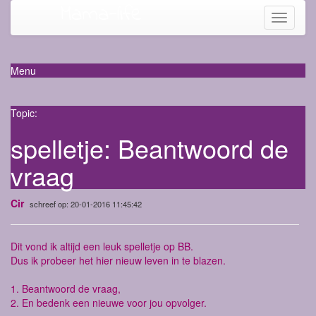
Mama-life
Toggle
navigati
Menu
Topic:
spelletje: Beantwoord de
vraag
Cir
schreef op: 20-01-2016 11:45:42
Dit vond ik altijd een leuk spelletje op BB.
Dus ik probeer het hier nieuw leven in te blazen.
1. Beantwoord de vraag,
2. En bedenk een nieuwe voor jou opvolger.