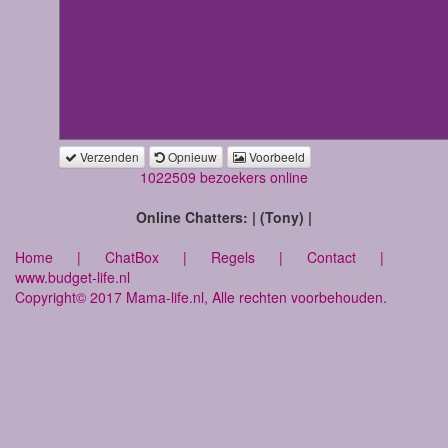
Verzenden
Opnieuw
Voorbeeld
1022509 bezoekers online
Online Chatters: | (Tony) |
Home
|
ChatBox
|
Regels
|
Contact
|
www.budget-life.nl
Copyright© 2017 Mama-life.nl, Alle rechten voorbehouden.