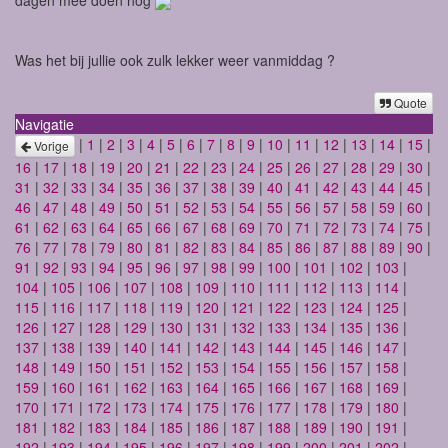
Was het bij jullie ook zulk lekker weer vanmiddag ?
Quote
Navigatie
|
1
|
2
|
3
|
4
|
5
|
6
|
7
|
8
|
9
|
10
|
11
|
12
|
13
|
14
|
15
|
Vorige
16
|
17
|
18
|
19
|
20
|
21
|
22
|
23
|
24
|
25
|
26
|
27
|
28
|
29
|
30
|
31
|
32
|
33
|
34
|
35
|
36
|
37
|
38
|
39
|
40
|
41
|
42
|
43
|
44
|
45
|
46
|
47
|
48
|
49
|
50
|
51
|
52
|
53
|
54
|
55
|
56
|
57
|
58
|
59
|
60
|
61
|
62
|
63
|
64
|
65
|
66
|
67
|
68
|
69
|
70
|
71
|
72
|
73
|
74
|
75
|
76
|
77
|
78
|
79
|
80
|
81
|
82
|
83
|
84
|
85
|
86
|
87
|
88
|
89
|
90
|
91
|
92
|
93
|
94
|
95
|
96
|
97
|
98
|
99
|
100
|
101
|
102
|
103
|
104
|
105
|
106
|
107
|
108
|
109
|
110
|
111
|
112
|
113
|
114
|
115
|
116
|
117
|
118
|
119
|
120
|
121
|
122
|
123
|
124
|
125
|
126
|
127
|
128
|
129
|
130
|
131
|
132
|
133
|
134
|
135
|
136
|
137
|
138
|
139
|
140
|
141
|
142
|
143
|
144
|
145
|
146
|
147
|
148
|
149
|
150
|
151
|
152
|
153
|
154
|
155
|
156
|
157
|
158
|
159
|
160
|
161
|
162
|
163
|
164
|
165
|
166
|
167
|
168
|
169
|
170
|
171
|
172
|
173
|
174
|
175
|
176
|
177
|
178
|
179
|
180
|
181
|
182
|
183
|
184
|
185
|
186
|
187
|
188
|
189
|
190
|
191
|
192
|
193
|
194
|
195
|
196
|
197
|
198
|
199
|
200
|
201
|
202
|