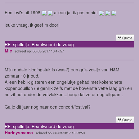
Een levi's uit 1998
alleen ja..ik pas m niet
leuke vraag, ik geef m door!
Quote
RE: spelletje: Beantwoord de vraag
Mie
schreef op: 06-03-2017 13:47:57
Mijn oudste kledingstuk is (was?) een grijs vestje van H&M
zomaar 10 jr oud.
Alleen heb ik gisteren een ongelukje gehad met kokendhete
kippenbouillon ( eigenlijk zelfs met de bovenste vette laag grr) en
nu zit het onder de vetvlekken...hoop dat ze er nog uitgaan..
Ga je dit jaar nog naar een concert/festival?
Quote
RE: spelletje: Beantwoord de vraag
Harleysmama
schreef op: 06-03-2017 13:53:59