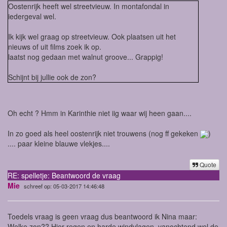
Oostenrijk heeft wel streetvieuw. In montafondal in
iedergeval wel.
Ik kijk wel graag op streetvieuw. Ook plaatsen uit het
nieuws of uit films zoek ik op.
laatst nog gedaan met walnut groove... Grappig!
Schijnt bij jullie ook de zon?
Oh echt ? Hmm in Karinthie niet iig waar wij heen gaan....
In zo goed als heel oostenrijk niet trouwens (nog ff gekeken
)
.... paar kleine blauwe vlekjes....
Quote
RE: spelletje: Beantwoord de vraag
Mie
schreef op: 05-03-2017 14:46:48
Toedels vraag is geen vraag dus beantwoord ik Nina maar:
Welke zon?? Hier regen en harde windvlagen, vanochtend wel de