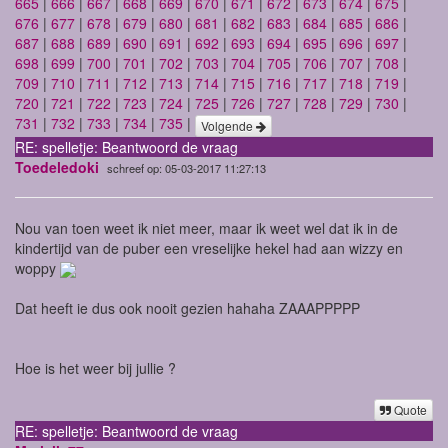
665
|
666
|
667
|
668
|
669
|
670
|
671
|
672
|
673
|
674
|
675
|
676
|
677
|
678
|
679
|
680
|
681
|
682
|
683
|
684
|
685
|
686
|
687
|
688
|
689
|
690
|
691
|
692
|
693
|
694
|
695
|
696
|
697
|
698
|
699
|
700
|
701
|
702
|
703
|
704
|
705
|
706
|
707
|
708
|
709
|
710
|
711
|
712
|
713
|
714
|
715
|
716
|
717
|
718
|
719
|
720
|
721
|
722
|
723
|
724
|
725
|
726
|
727
|
728
|
729
|
730
|
731
|
732
|
733
|
734
|
735
|
Volgende
RE: spelletje: Beantwoord de vraag
Toedeledoki
schreef op: 05-03-2017 11:27:13
Nou van toen weet ik niet meer, maar ik weet wel dat ik in de
kindertijd van de puber een vreselijke hekel had aan wizzy en
woppy
Dat heeft ie dus ook nooit gezien hahaha ZAAAPPPPP
Hoe is het weer bij jullie ?
Quote
RE: spelletje: Beantwoord de vraag