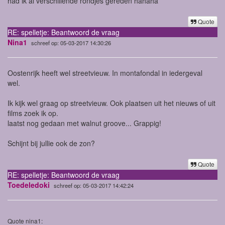
had ik al verschillende rondjes gereden hahaha
Quote
RE: spelletje: Beantwoord de vraag
Nina1
schreef op: 05-03-2017 14:30:26
Oostenrijk heeft wel streetvieuw. In montafondal in iedergeval
wel.
Ik kijk wel graag op streetvieuw. Ook plaatsen uit het nieuws of uit
films zoek ik op.
laatst nog gedaan met walnut groove... Grappig!
Schijnt bij jullie ook de zon?
Quote
RE: spelletje: Beantwoord de vraag
Toedeledoki
schreef op: 05-03-2017 14:42:24
Quote nina1: