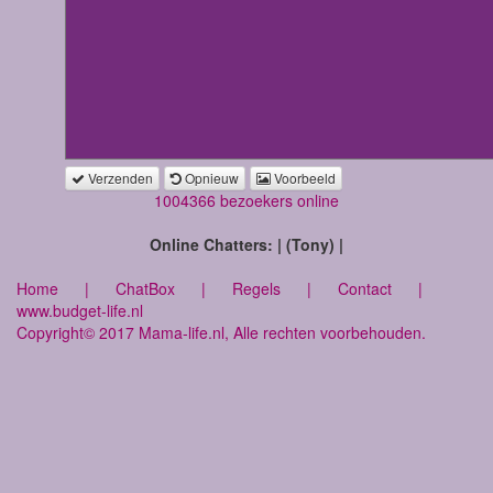
Verzenden
Opnieuw
Voorbeeld
1004366 bezoekers online
Online Chatters: | (Tony) |
Home
|
ChatBox
|
Regels
|
Contact
|
www.budget-life.nl
Copyright© 2017 Mama-life.nl, Alle rechten voorbehouden.