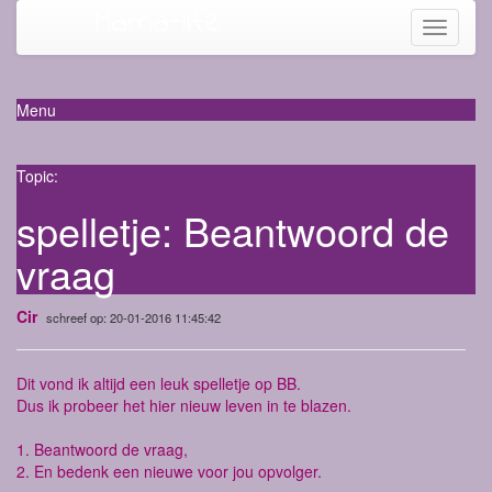
Mama-life
Toggle
navigati
Menu
Topic:
spelletje: Beantwoord de
vraag
Cir
schreef op: 20-01-2016 11:45:42
Dit vond ik altijd een leuk spelletje op BB.
Dus ik probeer het hier nieuw leven in te blazen.
1. Beantwoord de vraag,
2. En bedenk een nieuwe voor jou opvolger.