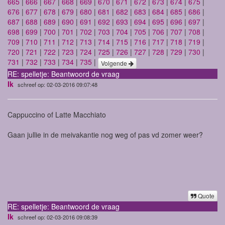
665
|
666
|
667
|
668
|
669
|
670
|
671
|
672
|
673
|
674
|
675
|
676
|
677
|
678
|
679
|
680
|
681
|
682
|
683
|
684
|
685
|
686
|
687
|
688
|
689
|
690
|
691
|
692
|
693
|
694
|
695
|
696
|
697
|
698
|
699
|
700
|
701
|
702
|
703
|
704
|
705
|
706
|
707
|
708
|
709
|
710
|
711
|
712
|
713
|
714
|
715
|
716
|
717
|
718
|
719
|
720
|
721
|
722
|
723
|
724
|
725
|
726
|
727
|
728
|
729
|
730
|
731
|
732
|
733
|
734
|
735
|
Volgende
RE: spelletje: Beantwoord de vraag
Ik
schreef op: 02-03-2016 09:07:48
Cappuccino of Latte Macchiato
Gaan jullie in de meivakantie nog weg of pas vd zomer weer?
Quote
RE: spelletje: Beantwoord de vraag
Ik
schreef op: 02-03-2016 09:08:39