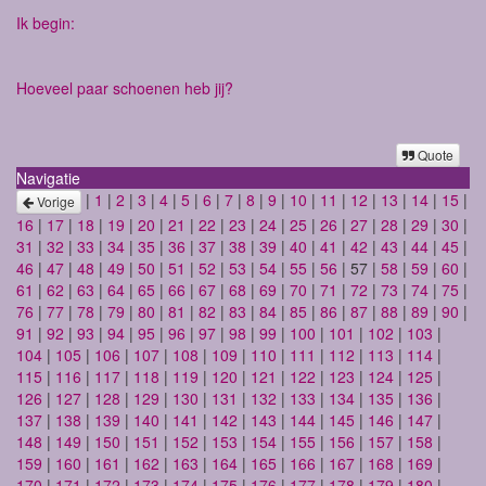
Ik begin:
Hoeveel paar schoenen heb jij?
Quote
Navigatie
|
1
|
2
|
3
|
4
|
5
|
6
|
7
|
8
|
9
|
10
|
11
|
12
|
13
|
14
|
15
|
Vorige
16
|
17
|
18
|
19
|
20
|
21
|
22
|
23
|
24
|
25
|
26
|
27
|
28
|
29
|
30
|
31
|
32
|
33
|
34
|
35
|
36
|
37
|
38
|
39
|
40
|
41
|
42
|
43
|
44
|
45
|
46
|
47
|
48
|
49
|
50
|
51
|
52
|
53
|
54
|
55
|
56
| 57 |
58
|
59
|
60
|
61
|
62
|
63
|
64
|
65
|
66
|
67
|
68
|
69
|
70
|
71
|
72
|
73
|
74
|
75
|
76
|
77
|
78
|
79
|
80
|
81
|
82
|
83
|
84
|
85
|
86
|
87
|
88
|
89
|
90
|
91
|
92
|
93
|
94
|
95
|
96
|
97
|
98
|
99
|
100
|
101
|
102
|
103
|
104
|
105
|
106
|
107
|
108
|
109
|
110
|
111
|
112
|
113
|
114
|
115
|
116
|
117
|
118
|
119
|
120
|
121
|
122
|
123
|
124
|
125
|
126
|
127
|
128
|
129
|
130
|
131
|
132
|
133
|
134
|
135
|
136
|
137
|
138
|
139
|
140
|
141
|
142
|
143
|
144
|
145
|
146
|
147
|
148
|
149
|
150
|
151
|
152
|
153
|
154
|
155
|
156
|
157
|
158
|
159
|
160
|
161
|
162
|
163
|
164
|
165
|
166
|
167
|
168
|
169
|
170
|
171
|
172
|
173
|
174
|
175
|
176
|
177
|
178
|
179
|
180
|