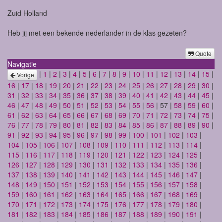
Zuid Holland
Heb jij met een bekende nederlander in de klas gezeten?
Quote
Navigatie
|
1
|
2
|
3
|
4
|
5
|
6
|
7
|
8
|
9
|
10
|
11
|
12
|
13
|
14
|
15
|
Vorige
16
|
17
|
18
|
19
|
20
|
21
|
22
|
23
|
24
|
25
|
26
|
27
|
28
|
29
|
30
|
31
|
32
|
33
|
34
|
35
|
36
|
37
|
38
|
39
|
40
|
41
|
42
|
43
|
44
|
45
|
46
|
47
|
48
|
49
|
50
|
51
|
52
|
53
|
54
|
55
|
56
| 57 |
58
|
59
|
60
|
61
|
62
|
63
|
64
|
65
|
66
|
67
|
68
|
69
|
70
|
71
|
72
|
73
|
74
|
75
|
76
|
77
|
78
|
79
|
80
|
81
|
82
|
83
|
84
|
85
|
86
|
87
|
88
|
89
|
90
|
91
|
92
|
93
|
94
|
95
|
96
|
97
|
98
|
99
|
100
|
101
|
102
|
103
|
104
|
105
|
106
|
107
|
108
|
109
|
110
|
111
|
112
|
113
|
114
|
115
|
116
|
117
|
118
|
119
|
120
|
121
|
122
|
123
|
124
|
125
|
126
|
127
|
128
|
129
|
130
|
131
|
132
|
133
|
134
|
135
|
136
|
137
|
138
|
139
|
140
|
141
|
142
|
143
|
144
|
145
|
146
|
147
|
148
|
149
|
150
|
151
|
152
|
153
|
154
|
155
|
156
|
157
|
158
|
159
|
160
|
161
|
162
|
163
|
164
|
165
|
166
|
167
|
168
|
169
|
170
|
171
|
172
|
173
|
174
|
175
|
176
|
177
|
178
|
179
|
180
|
181
|
182
|
183
|
184
|
185
|
186
|
187
|
188
|
189
|
190
|
191
|