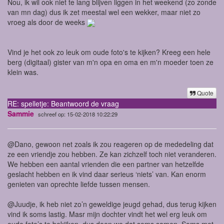
Nou, ik wil ook niet te lang blijven liggen in het weekend (zo zonde
van mn dag) dus ik zet meestal wel een wekker, maar niet zo
vroeg als door de weeks
Vind je het ook zo leuk om oude foto's te kijken? Kreeg een hele
berg (digitaal) gister van m'n opa en oma en m'n moeder toen ze
klein was.
Quote
RE: spelletje: Beantwoord de vraag
Sammie
schreef op: 15-02-2018 10:22:29
@Dano, gewoon net zoals ik zou reageren op de mededeling dat
ze een vriendje zou hebben. Ze kan zichzelf toch niet veranderen.
We hebben een aantal vrienden die een partner van hetzelfde
geslacht hebben en ik vind daar serieus ‘niets’ van. Kan enorm
genieten van oprechte liefde tussen mensen.
@Juudje, ik heb niet zo’n geweldige jeugd gehad, dus terug kijken
vind ik soms lastig. Masr mijn dochter vindt het wel erg leuk om
oude foto’s te bekijken, dus doen we dat soms samen. Soms met