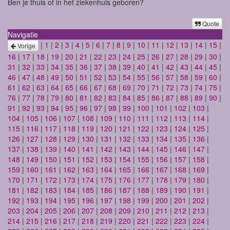
Ben je thuis of in het ziekenhuis geboren?
Quote
Navigatie
|
1
|
2
|
3
|
4
|
5
|
6
|
7
|
8
|
9
|
10
|
11
|
12
|
13
|
14
|
15
|
Vorige
16
|
17
|
18
|
19
|
20
|
21
|
22
|
23
|
24
|
25
|
26
|
27
|
28
|
29
|
30
|
31
|
32
|
33
|
34
|
35
|
36
|
37
|
38
|
39
|
40
|
41
|
42
|
43
|
44
|
45
|
46
|
47
|
48
|
49
|
50
|
51
|
52
|
53
|
54
|
55
|
56
|
57
|
58
|
59
|
60
|
61
|
62
|
63
|
64
|
65
|
66
|
67
|
68
|
69
|
70
|
71
|
72
|
73
|
74
|
75
|
76
|
77
|
78
|
79
|
80
|
81
|
82
|
83
|
84
|
85
|
86
|
87
|
88
|
89
|
90
|
91
|
92
|
93
|
94
|
95
|
96
|
97
|
98
|
99
|
100
|
101
|
102
|
103
|
104
|
105
|
106
|
107
|
108
|
109
|
110
|
111
|
112
|
113
|
114
|
115
|
116
|
117
|
118
|
119
|
120
|
121
|
122
|
123
|
124
|
125
|
126
|
127
|
128
|
129
|
130
|
131
|
132
|
133
|
134
|
135
|
136
|
137
|
138
|
139
|
140
|
141
|
142
|
143
|
144
|
145
|
146
|
147
|
148
|
149
|
150
|
151
|
152
|
153
|
154
|
155
|
156
|
157
|
158
|
159
|
160
|
161
|
162
|
163
|
164
|
165
|
166
|
167
|
168
|
169
|
170
|
171
|
172
|
173
|
174
|
175
|
176
|
177
|
178
|
179
|
180
|
181
|
182
|
183
|
184
|
185
|
186
|
187
|
188
|
189
|
190
|
191
|
192
|
193
|
194
|
195
|
196
|
197
|
198
|
199
|
200
|
201
|
202
|
203
|
204
|
205
|
206
|
207
|
208
|
209
|
210
|
211
|
212
|
213
|
214
|
215
|
216
|
217
|
218
|
219
|
220
|
221
|
222
|
223
|
224
|