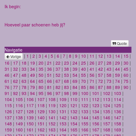
Ik begin:
Hoeveel paar schoenen heb jij?
Quote
Navigatie
|
1
|
2
|
3
|
4
|
5
|
6
|
7
|
8
|
9
|
10
|
11
|
12
|
13
|
14
|
15
|
Vorige
16
|
17
|
18
|
19
|
20
|
21
|
22
|
23
|
24
|
25
|
26
|
27
|
28
|
29
|
30
|
31
|
32
|
33
|
34
|
35
|
36
|
37
|
38
|
39
|
40
|
41
|
42
|
43
|
44
|
45
|
46
|
47
|
48
|
49
|
50
|
51
|
52
|
53
|
54
|
55
|
56
|
57
|
58
|
59
|
60
|
61
|
62
|
63
|
64
|
65
|
66
|
67
|
68
|
69
|
70
|
71
|
72
|
73
|
74
|
75
|
76
|
77
|
78
|
79
|
80
|
81
|
82
|
83
|
84
|
85
|
86
|
87
|
88
|
89
|
90
|
91
|
92
|
93
|
94
|
95
|
96
|
97
|
98
|
99
|
100
|
101
|
102
|
103
|
104
|
105
|
106
|
107
|
108
|
109
|
110
|
111
|
112
|
113
|
114
|
115
|
116
|
117
|
118
|
119
|
120
|
121
|
122
|
123
|
124
|
125
|
126
|
127
|
128
|
129
|
130
|
131
|
132
|
133
|
134
|
135
|
136
|
137
|
138
|
139
|
140
|
141
|
142
|
143
|
144
|
145
|
146
|
147
|
148
|
149
|
150
|
151
|
152
|
153
|
154
|
155
|
156
|
157
|
158
|
159
|
160
|
161
|
162
|
163
|
164
|
165
|
166
|
167
|
168
|
169
|
170
|
171
|
172
|
173
|
174
|
175
|
176
|
177
|
178
|
179
|
180
|