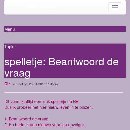
Mama-life
Toggle
navigati
Menu
Topic:
spelletje: Beantwoord de
vraag
Cir
schreef op: 20-01-2016 11:45:42
Dit vond ik altijd een leuk spelletje op BB.
Dus ik probeer het hier nieuw leven in te blazen.
1. Beantwoord de vraag,
2. En bedenk een nieuwe voor jou opvolger.