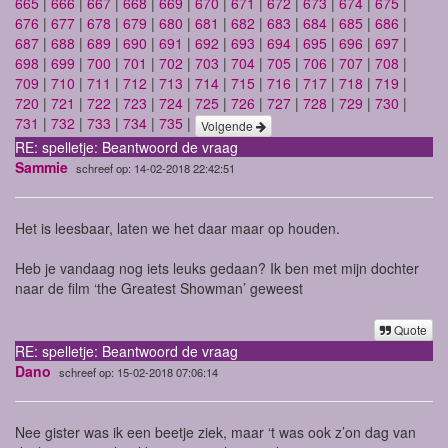
665
|
666
|
667
|
668
|
669
|
670
|
671
|
672
|
673
|
674
|
675
|
676
|
677
|
678
|
679
|
680
|
681
|
682
|
683
|
684
|
685
|
686
|
687
|
688
|
689
|
690
|
691
|
692
|
693
|
694
|
695
|
696
|
697
|
698
|
699
|
700
|
701
|
702
|
703
|
704
|
705
|
706
|
707
|
708
|
709
|
710
|
711
|
712
|
713
|
714
|
715
|
716
|
717
|
718
|
719
|
720
|
721
|
722
|
723
|
724
|
725
|
726
|
727
|
728
|
729
|
730
|
731
|
732
|
733
|
734
|
735
|
Volgende
RE: spelletje: Beantwoord de vraag
Sammie
schreef op: 14-02-2018 22:42:51
Het is leesbaar, laten we het daar maar op houden.
Heb je vandaag nog iets leuks gedaan? Ik ben met mijn dochter
naar de film ‘the Greatest Showman’ geweest
Quote
RE: spelletje: Beantwoord de vraag
Dano
schreef op: 15-02-2018 07:06:14
Nee gister was ik een beetje ziek, maar ‘t was ook z’on dag van