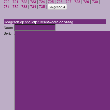
720
|
721
|
722
|
723
|
724
|
725
|
726
|
727
|
728
|
729
|
730
|
731
|
732
|
733
|
734
|
735
|
Volgende
Reageren op spelletje: Beantwoord de vraag
Naam
Bericht