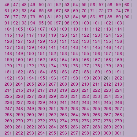
46
|
47
|
48
|
49
|
50
|
51
|
52
|
53
|
54
|
55
|
56
|
57
|
58
|
59
|
60
|
61
|
62
|
63
|
64
|
65
|
66
|
67
|
68
|
69
|
70
|
71
|
72
|
73
|
74
|
75
|
76
|
77
|
78
|
79
|
80
|
81
|
82
|
83
|
84
|
85
|
86
|
87
|
88
|
89
|
90
|
91
|
92
|
93
|
94
|
95
|
96
|
97
|
98
|
99
|
100
|
101
|
102
|
103
|
104
|
105
|
106
|
107
|
108
|
109
|
110
|
111
|
112
|
113
|
114
|
115
|
116
|
117
|
118
|
119
|
120
|
121
|
122
|
123
|
124
|
125
|
126
|
127
|
128
|
129
|
130
|
131
|
132
|
133
|
134
|
135
|
136
|
137
|
138
|
139
|
140
|
141
|
142
|
143
|
144
|
145
|
146
|
147
|
148
|
149
|
150
|
151
|
152
|
153
|
154
|
155
|
156
|
157
|
158
|
159
|
160
|
161
|
162
|
163
|
164
|
165
|
166
|
167
|
168
|
169
|
170
|
171
|
172
|
173
|
174
|
175
|
176
|
177
|
178
|
179
|
180
|
181
|
182
|
183
|
184
|
185
|
186
|
187
|
188
|
189
|
190
|
191
|
192
|
193
|
194
|
195
|
196
|
197
|
198
|
199
|
200
| 201 |
202
|
203
|
204
|
205
|
206
|
207
|
208
|
209
|
210
|
211
|
212
|
213
|
214
|
215
|
216
|
217
|
218
|
219
|
220
|
221
|
222
|
223
|
224
|
225
|
226
|
227
|
228
|
229
|
230
|
231
|
232
|
233
|
234
|
235
|
236
|
237
|
238
|
239
|
240
|
241
|
242
|
243
|
244
|
245
|
246
|
247
|
248
|
249
|
250
|
251
|
252
|
253
|
254
|
255
|
256
|
257
|
258
|
259
|
260
|
261
|
262
|
263
|
264
|
265
|
266
|
267
|
268
|
269
|
270
|
271
|
272
|
273
|
274
|
275
|
276
|
277
|
278
|
279
|
280
|
281
|
282
|
283
|
284
|
285
|
286
|
287
|
288
|
289
|
290
|
291
|
292
|
293
|
294
|
295
|
296
|
297
|
298
|
299
|
300
|
301
|