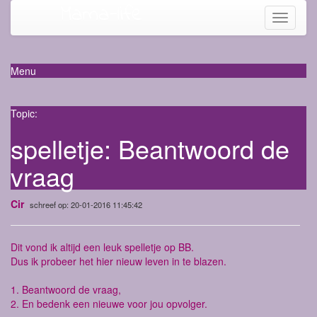
Mama-life
Toggle
navigati
Menu
Topic:
spelletje: Beantwoord de
vraag
Cir
schreef op: 20-01-2016 11:45:42
Dit vond ik altijd een leuk spelletje op BB.
Dus ik probeer het hier nieuw leven in te blazen.
1. Beantwoord de vraag,
2. En bedenk een nieuwe voor jou opvolger.