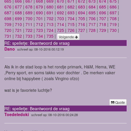
665
|
666
|
667
|
668
|
669
|
670
|
671
|
672
|
673
|
674
|
675
|
676
|
677
|
678
|
679
|
680
|
681
|
682
|
683
|
684
|
685
|
686
|
687
|
688
|
689
|
690
|
691
|
692
|
693
|
694
|
695
|
696
|
697
|
698
|
699
|
700
|
701
|
702
|
703
|
704
|
705
|
706
|
707
|
708
|
709
|
710
|
711
|
712
|
713
|
714
|
715
|
716
|
717
|
718
|
719
|
720
|
721
|
722
|
723
|
724
|
725
|
726
|
727
|
728
|
729
|
730
|
731
|
732
|
733
|
734
|
735
|
Volgende
RE: spelletje: Beantwoord de vraag
Dano
schreef op: 08-10-2016 00:12:19
Als ik in de stad loop is het rondje primark, H&M, Hema, WE
,Perry sport, en soms takko voor dochter . De merken vaker
online bij happybee ( zoals Vingino ofzo)
wat is je favoriete luchtje?
Quote
RE: spelletje: Beantwoord de vraag
Toedeledoki
schreef op: 08-10-2016 00:24:28