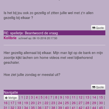
Is het bij jou ook zo gezellig of zitten jullie wel met z'n allen
gezellig bij elkaar ?
Quote
RE: spelletje: Beantwoord de vraag
Kolibrie
schreef op: 08-10-2016 20:17:50
Hier gezellig allemaal bij elkaar. Mijn man ligt op de bank en mijn
zoontje kijkt lachen om home videos met veel bijbehorend
geschater.
Hoe ziet jullie zondag er meestal uit?
Quote
Navigatie
|
1
|
2
|
3
|
4
|
5
|
6
|
7
|
8
|
9
|
10
|
11
|
12
|
13
|
14
|
15
|
Vorige
16
|
17
|
18
|
19
|
20
|
21
|
22
|
23
|
24
|
25
|
26
|
27
|
28
|
29
|
30
|
31
|
32
|
33
|
34
|
35
|
36
|
37
|
38
|
39
|
40
|
41
|
42
|
43
|
44
|
45
|