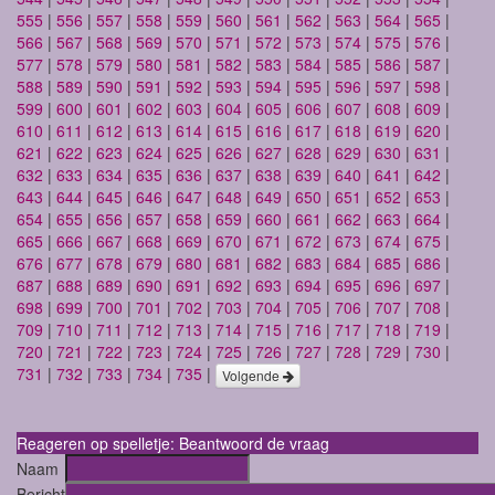
555
|
556
|
557
|
558
|
559
|
560
|
561
|
562
|
563
|
564
|
565
|
566
|
567
|
568
|
569
|
570
|
571
|
572
|
573
|
574
|
575
|
576
|
577
|
578
|
579
|
580
|
581
|
582
|
583
|
584
|
585
|
586
|
587
|
588
|
589
|
590
|
591
|
592
|
593
|
594
|
595
|
596
|
597
|
598
|
599
|
600
|
601
|
602
|
603
|
604
|
605
|
606
|
607
|
608
|
609
|
610
|
611
|
612
|
613
|
614
|
615
|
616
|
617
|
618
|
619
|
620
|
621
|
622
|
623
|
624
|
625
|
626
|
627
|
628
|
629
|
630
|
631
|
632
|
633
|
634
|
635
|
636
|
637
|
638
|
639
|
640
|
641
|
642
|
643
|
644
|
645
|
646
|
647
|
648
|
649
|
650
|
651
|
652
|
653
|
654
|
655
|
656
|
657
|
658
|
659
|
660
|
661
|
662
|
663
|
664
|
665
|
666
|
667
|
668
|
669
|
670
|
671
|
672
|
673
|
674
|
675
|
676
|
677
|
678
|
679
|
680
|
681
|
682
|
683
|
684
|
685
|
686
|
687
|
688
|
689
|
690
|
691
|
692
|
693
|
694
|
695
|
696
|
697
|
698
|
699
|
700
|
701
|
702
|
703
|
704
|
705
|
706
|
707
|
708
|
709
|
710
|
711
|
712
|
713
|
714
|
715
|
716
|
717
|
718
|
719
|
720
|
721
|
722
|
723
|
724
|
725
|
726
|
727
|
728
|
729
|
730
|
731
|
732
|
733
|
734
|
735
|
Volgende
Reageren op spelletje: Beantwoord de vraag
Naam
Bericht