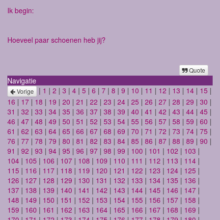
Ik begin:
Hoeveel paar schoenen heb jij?
Quote
Navigatie
|
1
|
2
|
3
|
4
|
5
|
6
|
7
|
8
|
9
|
10
|
11
|
12
|
13
|
14
|
15
|
Vorige
16
|
17
|
18
|
19
|
20
|
21
|
22
|
23
|
24
|
25
|
26
|
27
|
28
|
29
|
30
|
31
|
32
|
33
|
34
|
35
|
36
|
37
|
38
|
39
|
40
|
41
|
42
|
43
|
44
|
45
|
46
|
47
|
48
|
49
|
50
|
51
|
52
|
53
|
54
|
55
|
56
|
57
|
58
|
59
|
60
|
61
|
62
|
63
|
64
|
65
|
66
|
67
|
68
|
69
|
70
|
71
|
72
|
73
|
74
|
75
|
76
|
77
|
78
|
79
|
80
|
81
|
82
|
83
|
84
|
85
|
86
|
87
|
88
|
89
|
90
|
91
|
92
|
93
|
94
|
95
|
96
|
97
|
98
|
99
|
100
|
101
|
102
|
103
|
104
|
105
|
106
|
107
|
108
|
109
|
110
|
111
|
112
|
113
|
114
|
115
|
116
|
117
|
118
|
119
|
120
|
121
|
122
|
123
|
124
|
125
|
126
|
127
|
128
|
129
|
130
|
131
|
132
|
133
|
134
|
135
|
136
|
137
|
138
|
139
|
140
|
141
|
142
|
143
|
144
|
145
|
146
|
147
|
148
|
149
|
150
|
151
|
152
|
153
|
154
|
155
|
156
|
157
|
158
|
159
|
160
|
161
|
162
|
163
|
164
|
165
|
166
|
167
|
168
|
169
|
170
|
171
|
172
|
173
|
174
|
175
|
176
|
177
|
178
|
179
|
180
|