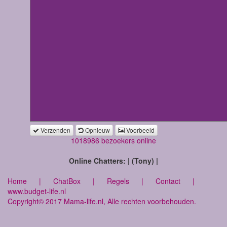
Verzenden
Opnieuw
Voorbeeld
1018986 bezoekers online
Online Chatters: | (Tony) |
Home
|
ChatBox
|
Regels
|
Contact
|
www.budget-life.nl
Copyright© 2017 Mama-life.nl, Alle rechten voorbehouden.