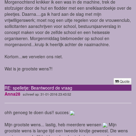
Morgenochtend knikker ik een was in de machine, trek de
stofzuiger door de hut en flodder met een snelklaardoekje over de
pleetjes. Daarna....ga ik hard aan de slag met mijn
vrijwilligerswerk; moet nog een uitje regelen voor de vrouwenclub,
sollicitanten aanschrijven voor school, bestuursjaarverslag in
concept maken voor de zelfde school en een heisessie
organiseren. Morgenmiddag biebmoeder op school en
morgenavond...kruip ik heerlijk achter de naaimachine.
Kortom...we vervelen ons niet.
Wat is je grootste wens?!
Quote
RE: spelletje: Beantwoord de vraag
Anna28
schreef op: 31-01-2016 23:43:52
ohh genoeg te doen dus!! succes
Mijn grootste wens... lastig, heb meerdere wensen
Mijn
grootste wens is lange tijd een tweede kindje geweest. Die wens