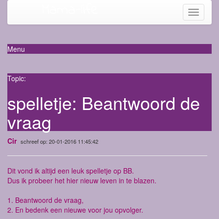
Mama-life
Toggle
navigati
Menu
Topic:
spelletje: Beantwoord de
vraag
Cir
schreef op: 20-01-2016 11:45:42
Dit vond ik altijd een leuk spelletje op BB.
Dus ik probeer het hier nieuw leven in te blazen.
1. Beantwoord de vraag,
2. En bedenk een nieuwe voor jou opvolger.