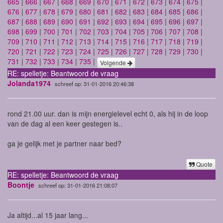
665
|
666
|
667
|
668
|
669
|
670
|
671
|
672
|
673
|
674
|
675
|
676
|
677
|
678
|
679
|
680
|
681
|
682
|
683
|
684
|
685
|
686
|
687
|
688
|
689
|
690
|
691
|
692
|
693
|
694
|
695
|
696
|
697
|
698
|
699
|
700
|
701
|
702
|
703
|
704
|
705
|
706
|
707
|
708
|
709
|
710
|
711
|
712
|
713
|
714
|
715
|
716
|
717
|
718
|
719
|
720
|
721
|
722
|
723
|
724
|
725
|
726
|
727
|
728
|
729
|
730
|
731
|
732
|
733
|
734
|
735
|
Volgende
RE: spelletje: Beantwoord de vraag
Jolanda1974
schreef op: 31-01-2016 20:46:38
rond 21.00 uur. dan is mijn energielevel echt 0, als hij in de loop
van de dag al een keer gestegen is..
ga je gelijk met je partner naar bed?
Quote
RE: spelletje: Beantwoord de vraag
Boontje
schreef op: 31-01-2016 21:08:07
Ja altijd...al 15 jaar lang...