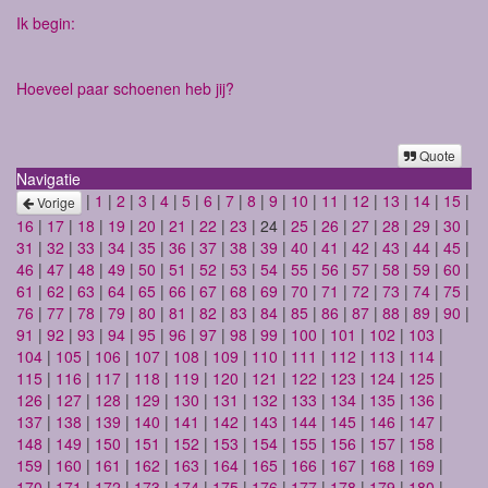
Ik begin:
Hoeveel paar schoenen heb jij?
Quote
Navigatie
|
1
|
2
|
3
|
4
|
5
|
6
|
7
|
8
|
9
|
10
|
11
|
12
|
13
|
14
|
15
|
Vorige
16
|
17
|
18
|
19
|
20
|
21
|
22
|
23
| 24 |
25
|
26
|
27
|
28
|
29
|
30
|
31
|
32
|
33
|
34
|
35
|
36
|
37
|
38
|
39
|
40
|
41
|
42
|
43
|
44
|
45
|
46
|
47
|
48
|
49
|
50
|
51
|
52
|
53
|
54
|
55
|
56
|
57
|
58
|
59
|
60
|
61
|
62
|
63
|
64
|
65
|
66
|
67
|
68
|
69
|
70
|
71
|
72
|
73
|
74
|
75
|
76
|
77
|
78
|
79
|
80
|
81
|
82
|
83
|
84
|
85
|
86
|
87
|
88
|
89
|
90
|
91
|
92
|
93
|
94
|
95
|
96
|
97
|
98
|
99
|
100
|
101
|
102
|
103
|
104
|
105
|
106
|
107
|
108
|
109
|
110
|
111
|
112
|
113
|
114
|
115
|
116
|
117
|
118
|
119
|
120
|
121
|
122
|
123
|
124
|
125
|
126
|
127
|
128
|
129
|
130
|
131
|
132
|
133
|
134
|
135
|
136
|
137
|
138
|
139
|
140
|
141
|
142
|
143
|
144
|
145
|
146
|
147
|
148
|
149
|
150
|
151
|
152
|
153
|
154
|
155
|
156
|
157
|
158
|
159
|
160
|
161
|
162
|
163
|
164
|
165
|
166
|
167
|
168
|
169
|
170
|
171
|
172
|
173
|
174
|
175
|
176
|
177
|
178
|
179
|
180
|