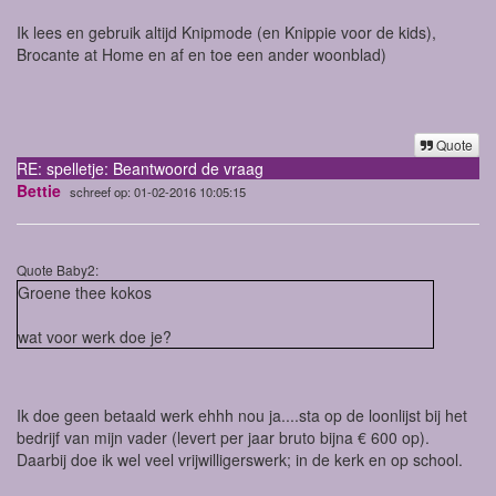
Ik lees en gebruik altijd Knipmode (en Knippie voor de kids),
Brocante at Home en af en toe een ander woonblad)
Quote
RE: spelletje: Beantwoord de vraag
Bettie
schreef op: 01-02-2016 10:05:15
Quote Baby2:
Groene thee kokos
wat voor werk doe je?
Ik doe geen betaald werk ehhh nou ja....sta op de loonlijst bij het
bedrijf van mijn vader (levert per jaar bruto bijna € 600 op).
Daarbij doe ik wel veel vrijwilligerswerk; in de kerk en op school.