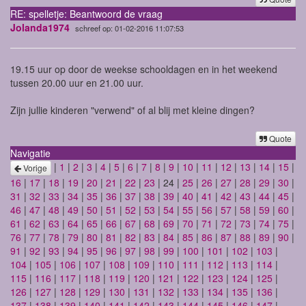
RE: spelletje: Beantwoord de vraag
Jolanda1974
schreef op: 01-02-2016 11:07:53
19.15 uur op door de weekse schooldagen en in het weekend
tussen 20.00 uur en 21.00 uur.
Zijn jullie kinderen "verwend" of al blij met kleine dingen?
Quote
Navigatie
|
1
|
2
|
3
|
4
|
5
|
6
|
7
|
8
|
9
|
10
|
11
|
12
|
13
|
14
|
15
|
Vorige
16
|
17
|
18
|
19
|
20
|
21
|
22
|
23
| 24 |
25
|
26
|
27
|
28
|
29
|
30
|
31
|
32
|
33
|
34
|
35
|
36
|
37
|
38
|
39
|
40
|
41
|
42
|
43
|
44
|
45
|
46
|
47
|
48
|
49
|
50
|
51
|
52
|
53
|
54
|
55
|
56
|
57
|
58
|
59
|
60
|
61
|
62
|
63
|
64
|
65
|
66
|
67
|
68
|
69
|
70
|
71
|
72
|
73
|
74
|
75
|
76
|
77
|
78
|
79
|
80
|
81
|
82
|
83
|
84
|
85
|
86
|
87
|
88
|
89
|
90
|
91
|
92
|
93
|
94
|
95
|
96
|
97
|
98
|
99
|
100
|
101
|
102
|
103
|
104
|
105
|
106
|
107
|
108
|
109
|
110
|
111
|
112
|
113
|
114
|
115
|
116
|
117
|
118
|
119
|
120
|
121
|
122
|
123
|
124
|
125
|
126
|
127
|
128
|
129
|
130
|
131
|
132
|
133
|
134
|
135
|
136
|
137
|
138
|
139
|
140
|
141
|
142
|
143
|
144
|
145
|
146
|
147
|