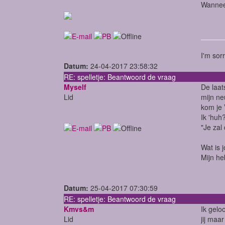
Wanneer
I'm sor
Datum:
24-04-2017 23:58:32
RE: spelletje: Beantwoord de vraag
Myself
De laat
Lid
mijn ne
kom je 
Ik 'huh?
"Je zal
Wat is 
Mijn he
Datum:
25-04-2017 07:30:59
RE: spelletje: Beantwoord de vraag
Kmvs&m
Ik gelo
Lid
jij maa