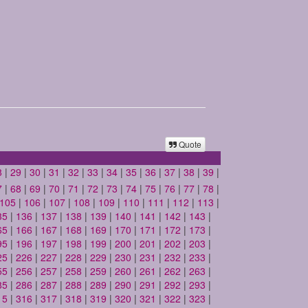
Quote
8
|
29
|
30
|
31
|
32
|
33
|
34
|
35
|
36
|
37
|
38
|
39
|
7
|
68
|
69
|
70
|
71
|
72
|
73
|
74
|
75
|
76
|
77
|
78
|
105
|
106
|
107
|
108
|
109
|
110
|
111
|
112
|
113
|
35
|
136
|
137
|
138
|
139
|
140
|
141
|
142
|
143
|
65
|
166
|
167
|
168
|
169
|
170
|
171
|
172
|
173
|
95
|
196
|
197
|
198
|
199
|
200
|
201
|
202
|
203
|
25
|
226
|
227
|
228
|
229
|
230
|
231
|
232
|
233
|
55
|
256
|
257
|
258
|
259
|
260
|
261
|
262
|
263
|
85
|
286
|
287
|
288
|
289
|
290
|
291
|
292
|
293
|
15
|
316
|
317
|
318
|
319
|
320
|
321
|
322
|
323
|