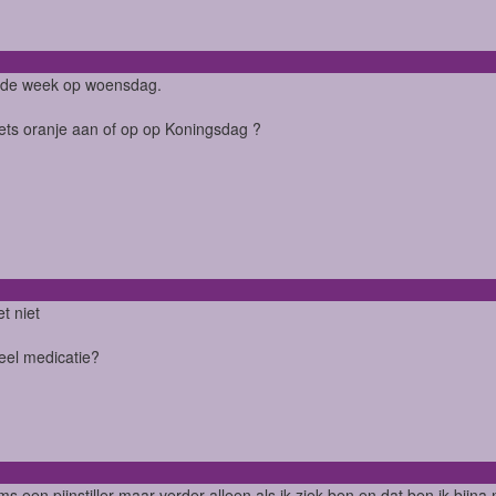
de week op woensdag.
 iets oranje aan of op op Koningsdag ?
t niet
veel medicatie?
s een pijnstiller maar verder alleen als ik ziek ben en dat ben ik bijna 