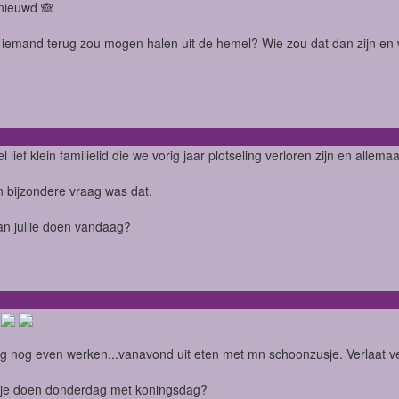
nieuwd 🙈
1 iemand terug zou mogen halen uit de hemel? Wie zou dat dan zijn e
l lief klein familielid die we vorig jaar plotseling verloren zijn en alle
 bijzondere vraag was dat.
n jullie doen vandaag?
f
 nog even werken...vanavond uit eten met mn schoonzusje. Verlaat v
 je doen donderdag met koningsdag?