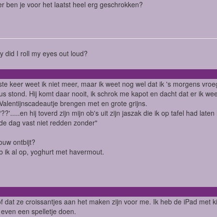
 ben je voor het laatst heel erg geschrokken?
ry did I roll my eyes out loud?
ste keer weet ik niet meer, maar ik weet nog wel dat ik 's morgens vr
us stond. Hij komt daar nooit, ik schrok me kapot en dacht dat er ik wee
Valentijnscadeautje brengen met en grote grijns.
??'.....en hij toverd zijn mijn ob's uit zijn jaszak die ik op tafel had late
 de dag vast niet redden zonder"
jouw ontbijt?
b ik al op, yoghurt met havermout.
of dat ze croissantjes aan het maken zijn voor me. Ik heb de iPad met
r even een spelletje doen.