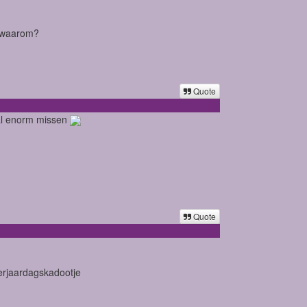
n waarom?
Quote
maal enorm missen
Quote
erjaardagskadootje