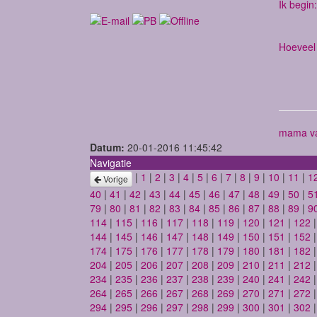
Ik begin:
Hoeveel 
mama va
Datum:
20-01-2016 11:45:42
Navigatie
|
1
|
2
|
3
|
4
|
5
|
6
|
7
|
8
|
9
|
10
|
11
|
1
Vorige
40
|
41
|
42
|
43
|
44
|
45
|
46
|
47
|
48
|
49
|
50
|
5
79
|
80
|
81
|
82
|
83
|
84
|
85
|
86
|
87
|
88
|
89
|
9
114
|
115
|
116
|
117
|
118
|
119
|
120
|
121
|
122
144
|
145
|
146
|
147
|
148
|
149
|
150
|
151
|
152
174
|
175
|
176
|
177
|
178
|
179
|
180
|
181
|
182
204
|
205
|
206
|
207
|
208
|
209
|
210
|
211
|
212
234
|
235
|
236
|
237
|
238
|
239
|
240
|
241
|
242
264
|
265
|
266
|
267
|
268
|
269
|
270
|
271
|
272
294
|
295
|
296
|
297
|
298
|
299
|
300
|
301
|
302