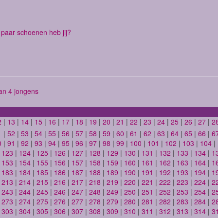
paar schoenen heb jij?
n 4 jongens
2
|
13
|
14
|
15
|
16
|
17
|
18
|
19
|
20
|
21
|
22
|
23
|
24
|
25
|
26
|
27
|
2
1
|
52
|
53
|
54
|
55
|
56
|
57
|
58
|
59
|
60
|
61
|
62
|
63
|
64
|
65
|
66
|
6
0
|
91
|
92
|
93
|
94
|
95
|
96
|
97
|
98
|
99
|
100
|
101
|
102
|
103
|
104
|
|
123
|
124
|
125
|
126
|
127
|
128
|
129
|
130
|
131
|
132
|
133
|
134
|
1
|
153
|
154
|
155
|
156
|
157
|
158
|
159
|
160
|
161
|
162
|
163
|
164
|
1
|
183
|
184
|
185
|
186
|
187
|
188
|
189
|
190
|
191
|
192
|
193
|
194
|
1
|
213
|
214
|
215
|
216
|
217
|
218
|
219
|
220
|
221
|
222
|
223
|
224
|
2
|
243
|
244
|
245
|
246
|
247
|
248
|
249
|
250
|
251
|
252
|
253
|
254
|
2
|
273
|
274
|
275
|
276
|
277
|
278
|
279
|
280
|
281
|
282
|
283
|
284
|
2
|
303
|
304
|
305
|
306
|
307
|
308
|
309
|
310
|
311
|
312
|
313
|
314
|
3