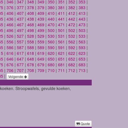
45
|
346
|
347
|
348
|
349
|
350
|
351
|
352
|
353
|
75
|
376
|
377
|
378
|
379
|
380
|
381
|
382
|
383
|
05
|
406
|
407
|
408
|
409
|
410
|
411
|
412
|
413
|
35
|
436
|
437
|
438
|
439
|
440
|
441
|
442
|
443
|
65
|
466
|
467
|
468
|
469
|
470
|
471
|
472
|
473
|
95
|
496
|
497
|
498
|
499
|
500
|
501
|
502
|
503
|
25
|
526
|
527
|
528
|
529
|
530
|
531
|
532
|
533
|
55
|
556
|
557
|
558
|
559
|
560
|
561
|
562
|
563
|
85
|
586
|
587
|
588
|
589
|
590
|
591
|
592
|
593
|
15
|
616
|
617
|
618
|
619
|
620
|
621
|
622
|
623
|
45
|
646
|
647
|
648
|
649
|
650
|
651
|
652
|
653
|
75
|
676
|
677
|
678
|
679
|
680
|
681
|
682
|
683
|
05
|
706
|
707
|
708
|
709
|
710
|
711
|
712
|
713
|
35
|
Volgende
 koeken. Stroopwafels, gevulde koeken,
Quote