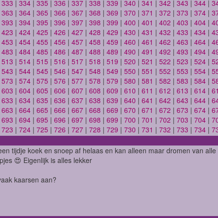
|
333
|
334
|
335
|
336
|
337
|
338
|
339
|
340
|
341
|
342
|
343
|
344
|
3
|
363
|
364
|
365
|
366
|
367
|
368
|
369
|
370
|
371
|
372
|
373
|
374
|
3
|
393
|
394
|
395
|
396
|
397
|
398
|
399
|
400
|
401
|
402
|
403
|
404
|
4
|
423
|
424
|
425
|
426
|
427
|
428
|
429
|
430
|
431
|
432
|
433
|
434
|
4
|
453
|
454
|
455
|
456
|
457
|
458
|
459
|
460
|
461
|
462
|
463
|
464
|
4
|
483
|
484
|
485
|
486
|
487
|
488
|
489
|
490
|
491
|
492
|
493
|
494
|
4
|
513
|
514
|
515
|
516
|
517
|
518
|
519
|
520
|
521
|
522
|
523
|
524
|
5
|
543
|
544
|
545
|
546
|
547
|
548
|
549
|
550
|
551
|
552
|
553
|
554
|
5
|
573
|
574
|
575
|
576
|
577
|
578
|
579
|
580
|
581
|
582
|
583
|
584
|
5
|
603
|
604
|
605
|
606
|
607
|
608
|
609
|
610
|
611
|
612
|
613
|
614
|
6
|
633
|
634
|
635
|
636
|
637
|
638
|
639
|
640
|
641
|
642
|
643
|
644
|
6
|
663
|
664
|
665
|
666
|
667
|
668
|
669
|
670
|
671
|
672
|
673
|
674
|
6
|
693
|
694
|
695
|
696
|
697
|
698
|
699
|
700
|
701
|
702
|
703
|
704
|
7
|
723
|
724
|
725
|
726
|
727
|
728
|
729
|
730
|
731
|
732
|
733
|
734
|
7
een tijdje koek en snoep af helaas en kan alleen maar dromen van alle
jes 😍 Eigenlijk is alles lekker
vaak kaarsen aan?