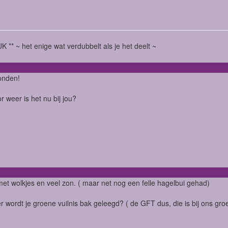
K ** ~ het enige wat verdubbelt als je het deelt ~
onden!
r weer is het nu bij jou?
et wolkjes en veel zon. ( maar net nog een felle hagelbui gehad)
 wordt je groene vuilnis bak geleegd? ( de GFT dus, die is bij ons gro