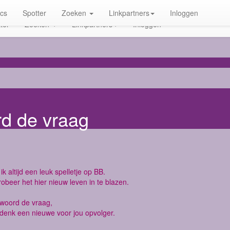
ics
Spotter
Zoeken
Linkpartners
Inloggen
ter
Zoeken
Linkpartners
Inloggen
rd de vraag
ik altijd een leuk spelletje op BB.
robeer het hier nieuw leven in te blazen.
twoord de vraag,
denk een nieuwe voor jou opvolger.