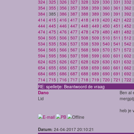
324
|
325
|
326
|
327
|
328
|
329
|
330
|
331
|
332
354
|
355
|
356
|
357
|
358
|
359
|
360
|
361
|
362
384
| 385 |
386
|
387
|
388
|
389
|
390
|
391
|
392
414
|
415
|
416
|
417
|
418
|
419
|
420
|
421
|
422
444
|
445
|
446
|
447
|
448
|
449
|
450
|
451
|
452
474
|
475
|
476
|
477
|
478
|
479
|
480
|
481
|
482
504
|
505
|
506
|
507
|
508
|
509
|
510
|
511
|
512
534
|
535
|
536
|
537
|
538
|
539
|
540
|
541
|
542
564
|
565
|
566
|
567
|
568
|
569
|
570
|
571
|
572
594
|
595
|
596
|
597
|
598
|
599
|
600
|
601
|
602
624
|
625
|
626
|
627
|
628
|
629
|
630
|
631
|
632
654
|
655
|
656
|
657
|
658
|
659
|
660
|
661
|
662
684
|
685
|
686
|
687
|
688
|
689
|
690
|
691
|
692
714
|
715
|
716
|
717
|
718
|
719
|
720
|
721
|
722
RE: spelletje: Beantwoord de vraag
Dano
Ben al 
Lid
mergpijp
heb je 
Datum:
24-04-2017 20:10:21