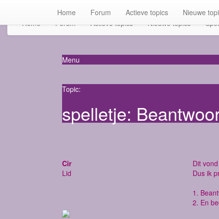
Home
Forum
Actieve topics
Nieuwe top
Home
Forum
Actieve topics
Nieuwe topics
Spot
Menu
Topic:
spelletje: Beantwoo
Cir
Dit vond 
Lid
Dus ik p
1. Bean
2. En be