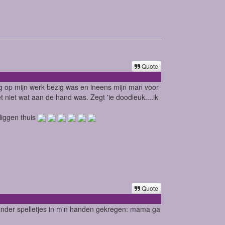
Quote
oeg op mijn werk bezig was en ineens mijn man voor
t niet wat aan de hand was. Zegt 'ie doodleuk....ik
n liggen thuis
Quote
 kinder spelletjes in m'n handen gekregen: mama ga