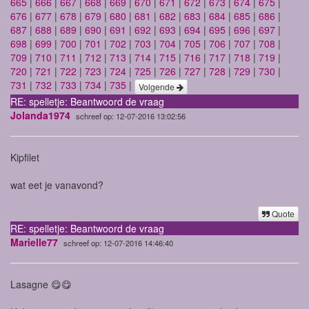
665
|
666
|
667
|
668
|
669
|
670
|
671
|
672
|
673
|
674
|
675
|
676
|
677
|
678
|
679
|
680
|
681
|
682
|
683
|
684
|
685
|
686
|
687
|
688
|
689
|
690
|
691
|
692
|
693
|
694
|
695
|
696
|
697
|
698
|
699
|
700
|
701
|
702
|
703
|
704
|
705
|
706
|
707
|
708
|
709
|
710
|
711
|
712
|
713
|
714
|
715
|
716
|
717
|
718
|
719
|
720
|
721
|
722
|
723
|
724
|
725
|
726
|
727
|
728
|
729
|
730
|
731
|
732
|
733
|
734
|
735
|
Volgende
RE: spelletje: Beantwoord de vraag
Jolanda1974
schreef op: 12-07-2016 13:02:56
Kipfilet
wat eet je vanavond?
Quote
RE: spelletje: Beantwoord de vraag
Marielle77
schreef op: 12-07-2016 14:46:40
Lasagne 😋😋