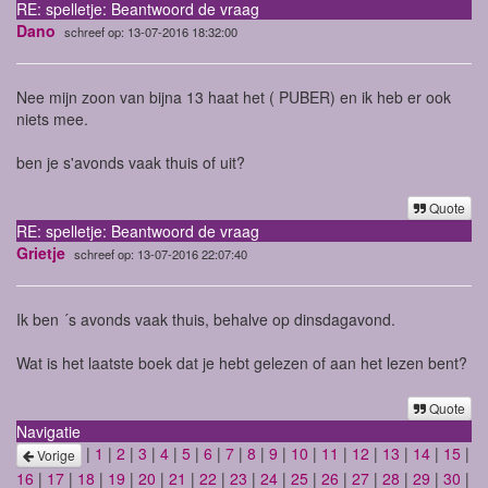
RE: spelletje: Beantwoord de vraag
Dano
schreef op: 13-07-2016 18:32:00
Nee mijn zoon van bijna 13 haat het ( PUBER) en ik heb er ook
niets mee.
ben je s'avonds vaak thuis of uit?
Quote
RE: spelletje: Beantwoord de vraag
Grietje
schreef op: 13-07-2016 22:07:40
Ik ben ´s avonds vaak thuis, behalve op dinsdagavond.
Wat is het laatste boek dat je hebt gelezen of aan het lezen bent?
Quote
Navigatie
|
1
|
2
|
3
|
4
|
5
|
6
|
7
|
8
|
9
|
10
|
11
|
12
|
13
|
14
|
15
|
Vorige
16
|
17
|
18
|
19
|
20
|
21
|
22
|
23
|
24
|
25
|
26
|
27
|
28
|
29
|
30
|