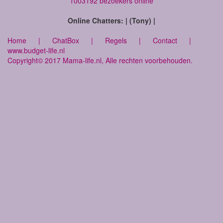
1003192 bezoekers online
Online Chatters: | (Tony) |
Home
|
ChatBox
|
Regels
|
Contact
|
www.budget-life.nl
Copyright© 2017 Mama-life.nl, Alle rechten voorbehouden.