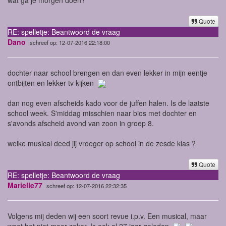
Quote
RE: spelletje: Beantwoord de vraag
Dano
schreef op: 12-07-2016 22:18:00
dochter naar school brengen en dan even lekker in mijn eentje
ontbijten en lekker tv kijken
dan nog even afscheids kado voor de juffen halen. Is de laatste
school week. S'middag misschien naar bios met dochter en
s'avonds afscheid avond van zoon in groep 8.
welke musical deed jij vroeger op school in de zesde klas ?
Quote
RE: spelletje: Beantwoord de vraag
Marielle77
schreef op: 12-07-2016 22:32:35
Volgens mij deden wij een soort revue i.p.v. Een musical, maar
weet het niet meer zeker. Is ook al 27 jaar geleden