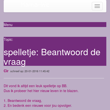
Mama-life
Toggle
navigati
Menu
Topic:
spelletje: Beantwoord de
vraag
Cir
schreef op: 20-01-2016 11:45:42
Dit vond ik altijd een leuk spelletje op BB.
Dus ik probeer het hier nieuw leven in te blazen.
1. Beantwoord de vraag,
2. En bedenk een nieuwe voor jou opvolger.