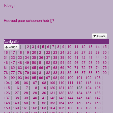
Ik begin:
Hoeveel paar schoenen heb jij?
Quote
Navigatie
|
1
|
2
|
3
|
4
|
5
|
6
|
7
|
8
|
9
|
10
|
11
|
12
|
13
|
14
|
15
|
Vorige
16
|
17
|
18
|
19
|
20
|
21
|
22
|
23
|
24
|
25
|
26
|
27
|
28
|
29
|
30
|
31
|
32
|
33
|
34
|
35
|
36
|
37
|
38
|
39
|
40
|
41
|
42
|
43
|
44
|
45
|
46
|
47
|
48
|
49
|
50
|
51
|
52
|
53
|
54
|
55
|
56
|
57
|
58
|
59
|
60
|
61
|
62
|
63
|
64
|
65
|
66
|
67
|
68
|
69
|
70
|
71
|
72
|
73
|
74
|
75
|
76
|
77
|
78
|
79
|
80
|
81
|
82
|
83
|
84
|
85
|
86
|
87
|
88
|
89
|
90
|
91
|
92
|
93
|
94
|
95
|
96
|
97
|
98
|
99
|
100
|
101
|
102
|
103
|
104
|
105
|
106
|
107
|
108
|
109
|
110
|
111
|
112
|
113
|
114
|
115
|
116
|
117
|
118
|
119
|
120
|
121
|
122
| 123 |
124
|
125
|
126
|
127
|
128
|
129
|
130
|
131
|
132
|
133
|
134
|
135
|
136
|
137
|
138
|
139
|
140
|
141
|
142
|
143
|
144
|
145
|
146
|
147
|
148
|
149
|
150
|
151
|
152
|
153
|
154
|
155
|
156
|
157
|
158
|
159
|
160
|
161
|
162
|
163
|
164
|
165
|
166
|
167
|
168
|
169
|
170
|
171
|
172
|
173
|
174
|
175
|
176
|
177
|
178
|
179
|
180
|