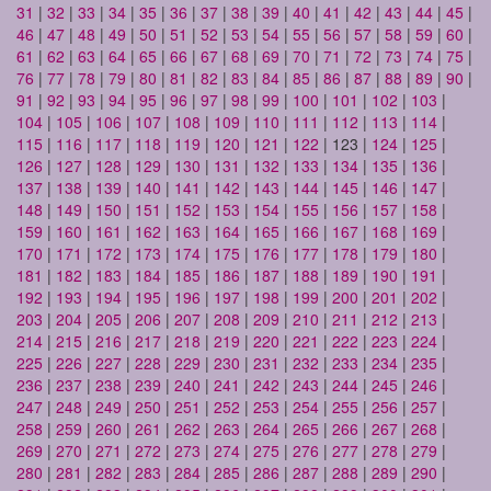
31
|
32
|
33
|
34
|
35
|
36
|
37
|
38
|
39
|
40
|
41
|
42
|
43
|
44
|
45
|
46
|
47
|
48
|
49
|
50
|
51
|
52
|
53
|
54
|
55
|
56
|
57
|
58
|
59
|
60
|
61
|
62
|
63
|
64
|
65
|
66
|
67
|
68
|
69
|
70
|
71
|
72
|
73
|
74
|
75
|
76
|
77
|
78
|
79
|
80
|
81
|
82
|
83
|
84
|
85
|
86
|
87
|
88
|
89
|
90
|
91
|
92
|
93
|
94
|
95
|
96
|
97
|
98
|
99
|
100
|
101
|
102
|
103
|
104
|
105
|
106
|
107
|
108
|
109
|
110
|
111
|
112
|
113
|
114
|
115
|
116
|
117
|
118
|
119
|
120
|
121
|
122
| 123 |
124
|
125
|
126
|
127
|
128
|
129
|
130
|
131
|
132
|
133
|
134
|
135
|
136
|
137
|
138
|
139
|
140
|
141
|
142
|
143
|
144
|
145
|
146
|
147
|
148
|
149
|
150
|
151
|
152
|
153
|
154
|
155
|
156
|
157
|
158
|
159
|
160
|
161
|
162
|
163
|
164
|
165
|
166
|
167
|
168
|
169
|
170
|
171
|
172
|
173
|
174
|
175
|
176
|
177
|
178
|
179
|
180
|
181
|
182
|
183
|
184
|
185
|
186
|
187
|
188
|
189
|
190
|
191
|
192
|
193
|
194
|
195
|
196
|
197
|
198
|
199
|
200
|
201
|
202
|
203
|
204
|
205
|
206
|
207
|
208
|
209
|
210
|
211
|
212
|
213
|
214
|
215
|
216
|
217
|
218
|
219
|
220
|
221
|
222
|
223
|
224
|
225
|
226
|
227
|
228
|
229
|
230
|
231
|
232
|
233
|
234
|
235
|
236
|
237
|
238
|
239
|
240
|
241
|
242
|
243
|
244
|
245
|
246
|
247
|
248
|
249
|
250
|
251
|
252
|
253
|
254
|
255
|
256
|
257
|
258
|
259
|
260
|
261
|
262
|
263
|
264
|
265
|
266
|
267
|
268
|
269
|
270
|
271
|
272
|
273
|
274
|
275
|
276
|
277
|
278
|
279
|
280
|
281
|
282
|
283
|
284
|
285
|
286
|
287
|
288
|
289
|
290
|