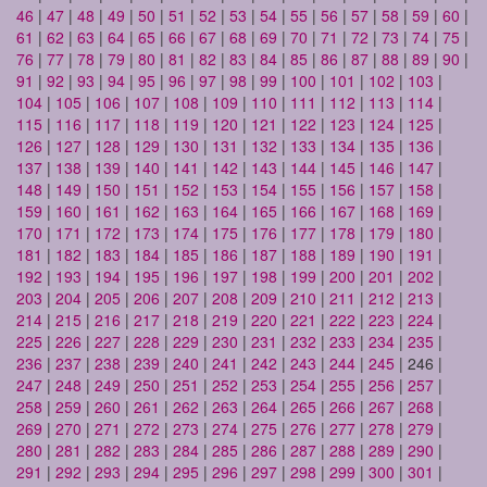
46
|
47
|
48
|
49
|
50
|
51
|
52
|
53
|
54
|
55
|
56
|
57
|
58
|
59
|
60
|
61
|
62
|
63
|
64
|
65
|
66
|
67
|
68
|
69
|
70
|
71
|
72
|
73
|
74
|
75
|
76
|
77
|
78
|
79
|
80
|
81
|
82
|
83
|
84
|
85
|
86
|
87
|
88
|
89
|
90
|
91
|
92
|
93
|
94
|
95
|
96
|
97
|
98
|
99
|
100
|
101
|
102
|
103
|
104
|
105
|
106
|
107
|
108
|
109
|
110
|
111
|
112
|
113
|
114
|
115
|
116
|
117
|
118
|
119
|
120
|
121
|
122
|
123
|
124
|
125
|
126
|
127
|
128
|
129
|
130
|
131
|
132
|
133
|
134
|
135
|
136
|
137
|
138
|
139
|
140
|
141
|
142
|
143
|
144
|
145
|
146
|
147
|
148
|
149
|
150
|
151
|
152
|
153
|
154
|
155
|
156
|
157
|
158
|
159
|
160
|
161
|
162
|
163
|
164
|
165
|
166
|
167
|
168
|
169
|
170
|
171
|
172
|
173
|
174
|
175
|
176
|
177
|
178
|
179
|
180
|
181
|
182
|
183
|
184
|
185
|
186
|
187
|
188
|
189
|
190
|
191
|
192
|
193
|
194
|
195
|
196
|
197
|
198
|
199
|
200
|
201
|
202
|
203
|
204
|
205
|
206
|
207
|
208
|
209
|
210
|
211
|
212
|
213
|
214
|
215
|
216
|
217
|
218
|
219
|
220
|
221
|
222
|
223
|
224
|
225
|
226
|
227
|
228
|
229
|
230
|
231
|
232
|
233
|
234
|
235
|
236
|
237
|
238
|
239
|
240
|
241
|
242
|
243
|
244
|
245
| 246 |
247
|
248
|
249
|
250
|
251
|
252
|
253
|
254
|
255
|
256
|
257
|
258
|
259
|
260
|
261
|
262
|
263
|
264
|
265
|
266
|
267
|
268
|
269
|
270
|
271
|
272
|
273
|
274
|
275
|
276
|
277
|
278
|
279
|
280
|
281
|
282
|
283
|
284
|
285
|
286
|
287
|
288
|
289
|
290
|
291
|
292
|
293
|
294
|
295
|
296
|
297
|
298
|
299
|
300
|
301
|