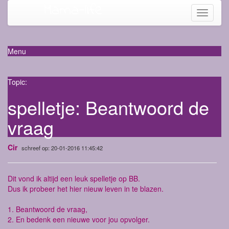
Mama-life
Toggle
navigati
Menu
Topic:
spelletje: Beantwoord de
vraag
Cir
schreef op: 20-01-2016 11:45:42
Dit vond ik altijd een leuk spelletje op BB.
Dus ik probeer het hier nieuw leven in te blazen.
1. Beantwoord de vraag,
2. En bedenk een nieuwe voor jou opvolger.