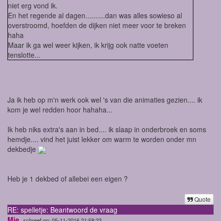
niet erg vond ik.
En het regende al dagen..........dan was alles sowieso al
overstroomd, hoefden de dijken niet meer voor te breken
haha
Maar ik ga wel weer kijken, ik krijg ook natte voeten
tenslotte...
Ja ik heb op m'n werk ook wel 's van die animaties gezien.... ik
kom je wel redden hoor hahaha...
Ik heb niks extra's aan in bed.... ik slaap in onderbroek en soms
hemdje.... vind het juist lekker om warm te worden onder mn
dekbedje
Heb je 1 dekbed of allebei een eigen ?
Quote
RE: spelletje: Beantwoord de vraag
Mie
schreef op: 05-11-2016 21:58:23