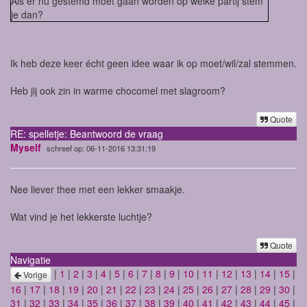
Als er nu gestemd moet gaan worden op welke partij stem
je dan?
Ik heb deze keer écht geen idee waar ik op moet/wil/zal stemmen.
Heb jij ook zin in warme chocomel met slagroom?
Quote
RE: spelletje: Beantwoord de vraag
Myself
schreef op: 06-11-2016 13:31:19
Nee liever thee met een lekker smaakje.
Wat vind je het lekkerste luchtje?
Quote
Navigatie
|
1
|
2
|
3
|
4
|
5
|
6
|
7
|
8
|
9
|
10
|
11
|
12
|
13
|
14
|
15
|
Vorige
16
|
17
|
18
|
19
|
20
|
21
|
22
|
23
|
24
|
25
|
26
|
27
|
28
|
29
|
30
|
31
|
32
|
33
|
34
|
35
|
36
|
37
|
38
|
39
|
40
|
41
|
42
|
43
|
44
|
45
|