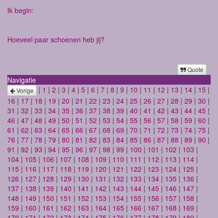
Ik begin:
Hoeveel paar schoenen heb jij?
Quote
Navigatie
|
1
|
2
|
3
|
4
|
5
|
6
|
7
|
8
|
9
|
10
|
11
|
12
|
13
|
14
|
15
|
Vorige
16
|
17
|
18
|
19
|
20
|
21
|
22
|
23
|
24
|
25
|
26
|
27
|
28
|
29
|
30
|
31
|
32
|
33
|
34
|
35
|
36
|
37
|
38
|
39
|
40
|
41
|
42
|
43
|
44
|
45
|
46
|
47
|
48
|
49
|
50
|
51
|
52
|
53
|
54
|
55
|
56
|
57
|
58
|
59
|
60
|
61
|
62
|
63
|
64
|
65
|
66
|
67
|
68
|
69
|
70
|
71
|
72
|
73
|
74
|
75
|
76
|
77
|
78
|
79
|
80
|
81
|
82
|
83
|
84
|
85
|
86
|
87
|
88
|
89
|
90
|
91
|
92
|
93
|
94
|
95
|
96
|
97
|
98
|
99
|
100
|
101
|
102
|
103
|
104
|
105
|
106
|
107
|
108
|
109
|
110
|
111
|
112
|
113
|
114
|
115
|
116
|
117
|
118
|
119
|
120
|
121
|
122
|
123
|
124
|
125
|
126
|
127
|
128
|
129
|
130
|
131
|
132
|
133
|
134
|
135
|
136
|
137
|
138
|
139
|
140
|
141
|
142
|
143
|
144
|
145
|
146
|
147
|
148
|
149
|
150
|
151
|
152
|
153
|
154
|
155
|
156
|
157
|
158
|
159
|
160
|
161
|
162
|
163
|
164
|
165
|
166
|
167
|
168
|
169
|
170
|
171
|
172
|
173
|
174
|
175
|
176
|
177
|
178
|
179
|
180
|