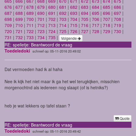
665
|
666
|
667
|
668
|
669
|
670
|
671
|
672
|
673
|
674
|
675
|
676
|
677
|
678
|
679
|
680
|
681
|
682
|
683
|
684
|
685
|
686
|
687
|
688
|
689
|
690
|
691
|
692
|
693
|
694
|
695
|
696
|
697
|
698
|
699
|
700
|
701
|
702
|
703
|
704
|
705
|
706
|
707
|
708
|
709
|
710
|
711
|
712
|
713
|
714
|
715
|
716
|
717
|
718
|
719
|
720
|
721
|
722
|
723
|
724
|
725
|
726
|
727
|
728
|
729
|
730
|
731
|
732
|
733
|
734
|
735
|
Volgende
RE: spelletje: Beantwoord de vraag
Toedeledoki
schreef op: 05-11-2016 20:49:02
Dat vermoeden had ik al haha
Nee ik kijk het niet maar ik ga het wel terugkijken, misschien
morgenochtnd als iedereen nog slaapt (of is hetniks?)
heb je wat lekkers op tafel staan ?
Quote
RE: spelletje: Beantwoord de vraag
Toedeledoki
schreef op: 05-11-2016 20:49:42