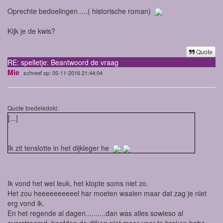
Oprechte bedoelingen.....( historische roman)
Kijk je de kwis?
Quote
RE: spelletje: Beantwoord de vraag
Mie
schreef op: 05-11-2016 21:44:04
Quote toedeledoki:
[...]
Ik zit tenslotte in het dijkleger he
Ik vond het wel leuk, het klopte soms niet zo.
Het zou heeeeeeeeeel har moeten waaien maar dat zag je niet
erg vond ik.
En het regende al dagen..........dan was alles sowieso al
overstroomd, hoefden de dijken niet meer voor te breken haha