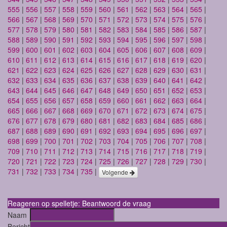
555
|
556
|
557
|
558
|
559
|
560
|
561
|
562
|
563
|
564
|
565
|
566
|
567
|
568
|
569
|
570
|
571
|
572
|
573
|
574
|
575
|
576
|
577
|
578
|
579
|
580
|
581
|
582
|
583
|
584
|
585
|
586
|
587
|
588
|
589
|
590
|
591
|
592
|
593
|
594
|
595
|
596
|
597
|
598
|
599
|
600
|
601
|
602
|
603
|
604
|
605
|
606
|
607
|
608
|
609
|
610
|
611
|
612
|
613
|
614
|
615
|
616
|
617
|
618
|
619
|
620
|
621
|
622
|
623
|
624
|
625
|
626
|
627
|
628
|
629
|
630
|
631
|
632
|
633
|
634
|
635
|
636
|
637
|
638
|
639
|
640
|
641
|
642
|
643
|
644
|
645
|
646
|
647
|
648
|
649
|
650
|
651
|
652
|
653
|
654
|
655
|
656
|
657
|
658
|
659
|
660
|
661
|
662
|
663
|
664
|
665
|
666
|
667
|
668
|
669
|
670
|
671
|
672
|
673
|
674
|
675
|
676
|
677
|
678
|
679
|
680
|
681
|
682
|
683
|
684
|
685
|
686
|
687
|
688
|
689
|
690
|
691
|
692
|
693
|
694
|
695
|
696
|
697
|
698
|
699
|
700
|
701
|
702
|
703
|
704
|
705
|
706
|
707
|
708
|
709
|
710
|
711
|
712
|
713
|
714
|
715
|
716
|
717
|
718
|
719
|
720
|
721
|
722
|
723
|
724
|
725
|
726
|
727
|
728
|
729
|
730
|
731
|
732
|
733
|
734
|
735
|
Volgende
Reageren op spelletje: Beantwoord de vraag
Naam
Bericht