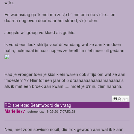
wijk).
En woensdag ga ik met mn zusje bij mn oma op visite... en
daarna nog even door naar het strand, visje eten.
Jongste wil graag verkleed als gothic.
Ik vond een leuk shirtje voor dr vandaag wat ze aan kan doen
haha, helemaal in haar nopjes ze heeft 'm niet meer uit gedaan
Had je vroeger toen je kids klein waren ook strijd om wat ze aan
'moesten' ?? Hier tot een jaar of 5 draaaaaaaaaaaamaaaaaa's
als ik met een broek aan kwam..... moet je d'r nu zien hahaha.
Quote
RE: spelletje: Beantwoord de vraag
Marielle77
schreef op: 16-02-2017 07:52:28
Nee, met zoon sowieso nooit, die trok gewoon aan wat ik klaar