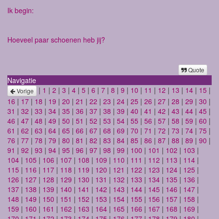
Ik begin:
Hoeveel paar schoenen heb jij?
Quote
Navigatie
|
1
|
2
|
3
|
4
|
5
|
6
|
7
|
8
|
9
|
10
|
11
|
12
|
13
|
14
|
15
|
Vorige
16
|
17
|
18
|
19
|
20
|
21
|
22
|
23
|
24
|
25
|
26
|
27
|
28
|
29
|
30
|
31
|
32
|
33
|
34
|
35
|
36
|
37
|
38
|
39
|
40
|
41
|
42
|
43
|
44
|
45
|
46
|
47
|
48
|
49
|
50
|
51
|
52
|
53
|
54
|
55
|
56
|
57
|
58
|
59
|
60
|
61
|
62
|
63
|
64
|
65
|
66
|
67
|
68
|
69
|
70
|
71
|
72
|
73
|
74
|
75
|
76
|
77
|
78
|
79
|
80
|
81
|
82
|
83
|
84
|
85
|
86
|
87
|
88
|
89
|
90
|
91
|
92
|
93
|
94
|
95
|
96
|
97
|
98
|
99
|
100
|
101
|
102
|
103
|
104
|
105
|
106
|
107
|
108
|
109
|
110
|
111
|
112
|
113
|
114
|
115
|
116
|
117
|
118
|
119
|
120
|
121
|
122
|
123
|
124
|
125
|
126
|
127
|
128
|
129
|
130
|
131
|
132
|
133
|
134
|
135
|
136
|
137
|
138
|
139
|
140
|
141
|
142
|
143
|
144
|
145
|
146
|
147
|
148
|
149
|
150
|
151
|
152
|
153
|
154
|
155
|
156
|
157
|
158
|
159
|
160
|
161
|
162
|
163
|
164
|
165
|
166
|
167
|
168
|
169
|
170
|
171
|
172
|
173
|
174
|
175
|
176
|
177
|
178
|
179
|
180
|