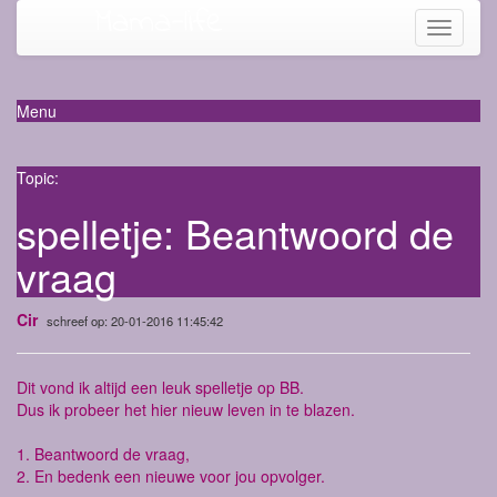
Mama-life
Toggle
navigati
Menu
Topic:
spelletje: Beantwoord de
vraag
Cir
schreef op: 20-01-2016 11:45:42
Dit vond ik altijd een leuk spelletje op BB.
Dus ik probeer het hier nieuw leven in te blazen.
1. Beantwoord de vraag,
2. En bedenk een nieuwe voor jou opvolger.