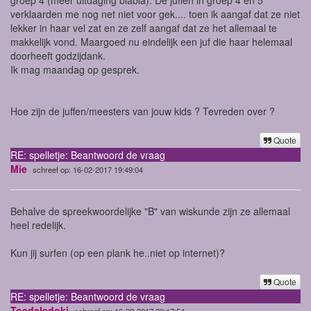
verklaarden me nog net niet voor gek.... toen ik aangaf dat ze niet
lekker in haar vel zat en ze zelf aangaf dat ze het allemaal te
makkelijk vond. Maargoed nu eindelijk een juf die haar helemaal
doorheeft godzijdank.
Ik mag maandag op gesprek.
Hoe zijn de juffen/meesters van jouw kids ? Tevreden over ?
Quote
RE: spelletje: Beantwoord de vraag
Mie
schreef op: 16-02-2017 19:49:04
Behalve de spreekwoordelijke "B" van wiskunde zijn ze allemaal
heel redelijk.
Kun jij surfen (op een plank he..niet op internet)?
Quote
RE: spelletje: Beantwoord de vraag
Toedeledoki
schreef op: 16-02-2017 20:17:54