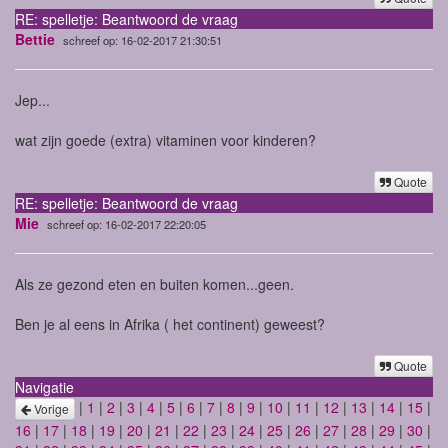
RE: spelletje: Beantwoord de vraag
Bettie
schreef op: 16-02-2017 21:30:51
Jep...
wat zijn goede (extra) vitaminen voor kinderen?
Quote
RE: spelletje: Beantwoord de vraag
Mie
schreef op: 16-02-2017 22:20:05
Als ze gezond eten en buiten komen...geen.
Ben je al eens in Afrika ( het continent) geweest?
Quote
Navigatie
|
1
|
2
|
3
|
4
|
5
|
6
|
7
|
8
|
9
|
10
|
11
|
12
|
13
|
14
|
15
|
Vorige
16
|
17
|
18
|
19
|
20
|
21
|
22
|
23
|
24
|
25
|
26
|
27
|
28
|
29
|
30
|