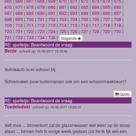
665
|
666
|
667
|
668
|
669
|
670
|
671
|
672
|
673
|
674
|
675
|
676
|
677
|
678
|
679
|
680
|
681
|
682
|
683
|
684
|
685
|
686
|
687
|
688
|
689
|
690
|
691
|
692
|
693
|
694
|
695
|
696
|
697
|
698
|
699
|
700
|
701
|
702
|
703
|
704
|
705
|
706
|
707
|
708
|
709
|
710
|
711
|
712
|
713
|
714
|
715
|
716
|
717
|
718
|
719
|
720
|
721
|
722
|
723
|
724
|
725
|
726
|
727
|
728
|
729
|
730
|
731
|
732
|
733
|
734
|
735
|
Volgende
RE: spelletje: Beantwoord de vraag
Bettie
schreef op: 15-02-2017 13:10:42
Vuilnisauto is er schoon bij.
Schreeuwen jouw buitenramen ook om een schoonmaakbeurt?
Quote
RE: spelletje: Beantwoord de vraag
Toedeledoki
schreef op: 15-02-2017 13:23:10
Valt mee.... binnenkort zal de glazenwasser wel weer op de stoep
staan ... binnen heb ik vorige week gedaan (zo he ik lijk wel een