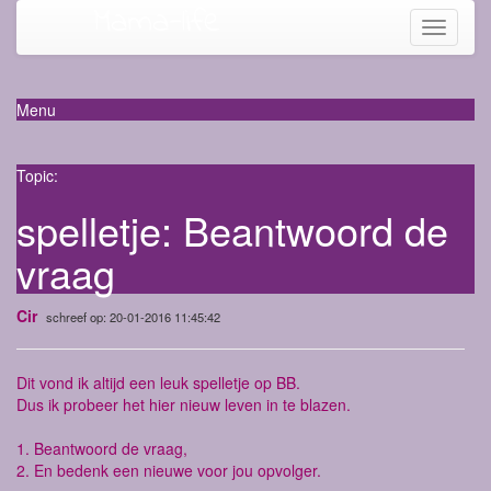
Mama-life
Toggle
navigati
Menu
Topic:
spelletje: Beantwoord de
vraag
Cir
schreef op: 20-01-2016 11:45:42
Dit vond ik altijd een leuk spelletje op BB.
Dus ik probeer het hier nieuw leven in te blazen.
1. Beantwoord de vraag,
2. En bedenk een nieuwe voor jou opvolger.