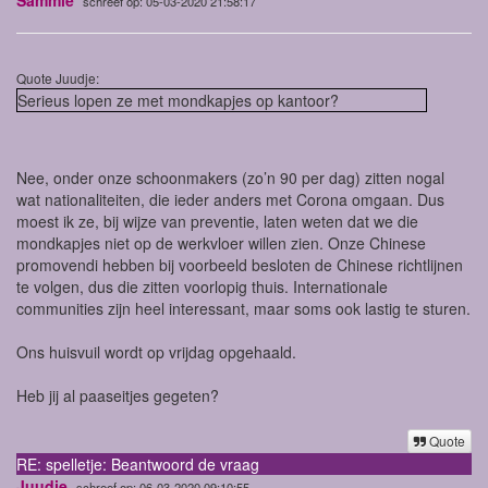
schreef op: 05-03-2020 21:58:17
Quote Juudje:
Serieus lopen ze met mondkapjes op kantoor?
Nee, onder onze schoonmakers (zo’n 90 per dag) zitten nogal
wat nationaliteiten, die ieder anders met Corona omgaan. Dus
moest ik ze, bij wijze van preventie, laten weten dat we die
mondkapjes niet op de werkvloer willen zien. Onze Chinese
promovendi hebben bij voorbeeld besloten de Chinese richtlijnen
te volgen, dus die zitten voorlopig thuis. Internationale
communities zijn heel interessant, maar soms ook lastig te sturen.
Ons huisvuil wordt op vrijdag opgehaald.
Heb jij al paaseitjes gegeten?
Quote
RE: spelletje: Beantwoord de vraag
Juudje
schreef op: 06-03-2020 09:10:55