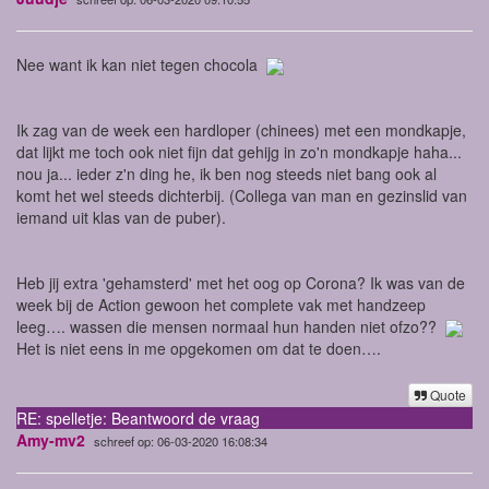
Nee want ik kan niet tegen chocola
Ik zag van de week een hardloper (chinees) met een mondkapje,
dat lijkt me toch ook niet fijn dat gehijg in zo'n mondkapje haha...
nou ja... ieder z'n ding he, ik ben nog steeds niet bang ook al
komt het wel steeds dichterbij. (Collega van man en gezinslid van
iemand uit klas van de puber).
Heb jij extra 'gehamsterd' met het oog op Corona? Ik was van de
week bij de Action gewoon het complete vak met handzeep
leeg…. wassen die mensen normaal hun handen niet ofzo??
Het is niet eens in me opgekomen om dat te doen….
Quote
RE: spelletje: Beantwoord de vraag
Amy-mv2
schreef op: 06-03-2020 16:08:34