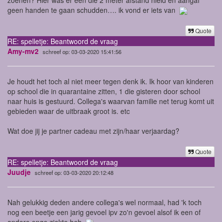
geen handen te gaan schudden…. ik vond er iets van
Quote
RE: spelletje: Beantwoord de vraag
Amy-mv2
schreef op: 03-03-2020 15:41:56
Je houdt het toch al niet meer tegen denk ik. Ik hoor van kinderen
op school die in quarantaine zitten, 1 die gisteren door school
naar huis is gestuurd. Collega's waarvan familie net terug komt uit
gebieden waar de uitbraak groot is. etc
Wat doe jij je partner cadeau met zijn/haar verjaardag?
Quote
RE: spelletje: Beantwoord de vraag
Juudje
schreef op: 03-03-2020 20:12:48
Nah gelukkig deden andere collega's wel normaal, had 'k toch
nog een beetje een jarig gevoel ipv zo'n gevoel alsof ik een of
andere enge ziekte heb