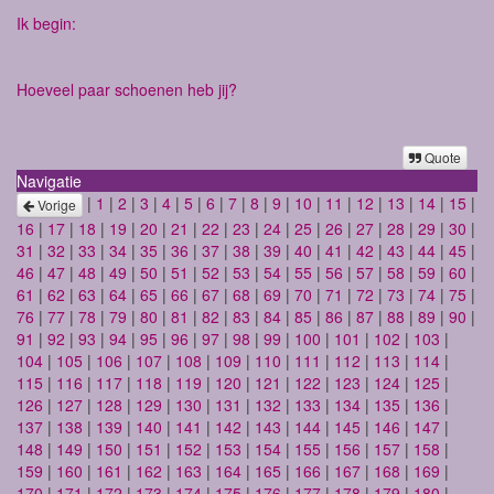
Ik begin:
Hoeveel paar schoenen heb jij?
Quote
Navigatie
|
1
|
2
|
3
|
4
|
5
|
6
|
7
|
8
|
9
|
10
|
11
|
12
|
13
|
14
|
15
|
Vorige
16
|
17
|
18
|
19
|
20
|
21
|
22
|
23
|
24
|
25
|
26
|
27
|
28
|
29
|
30
|
31
|
32
|
33
|
34
|
35
|
36
|
37
|
38
|
39
|
40
|
41
|
42
|
43
|
44
|
45
|
46
|
47
|
48
|
49
|
50
|
51
|
52
|
53
|
54
|
55
|
56
|
57
|
58
|
59
|
60
|
61
|
62
|
63
|
64
|
65
|
66
|
67
|
68
|
69
|
70
|
71
|
72
|
73
|
74
|
75
|
76
|
77
|
78
|
79
|
80
|
81
|
82
|
83
|
84
|
85
|
86
|
87
|
88
|
89
|
90
|
91
|
92
|
93
|
94
|
95
|
96
|
97
|
98
|
99
|
100
|
101
|
102
|
103
|
104
|
105
|
106
|
107
|
108
|
109
|
110
|
111
|
112
|
113
|
114
|
115
|
116
|
117
|
118
|
119
|
120
|
121
|
122
|
123
|
124
|
125
|
126
|
127
|
128
|
129
|
130
|
131
|
132
|
133
|
134
|
135
|
136
|
137
|
138
|
139
|
140
|
141
|
142
|
143
|
144
|
145
|
146
|
147
|
148
|
149
|
150
|
151
|
152
|
153
|
154
|
155
|
156
|
157
|
158
|
159
|
160
|
161
|
162
|
163
|
164
|
165
|
166
|
167
|
168
|
169
|
170
|
171
|
172
|
173
|
174
|
175
|
176
|
177
|
178
|
179
|
180
|