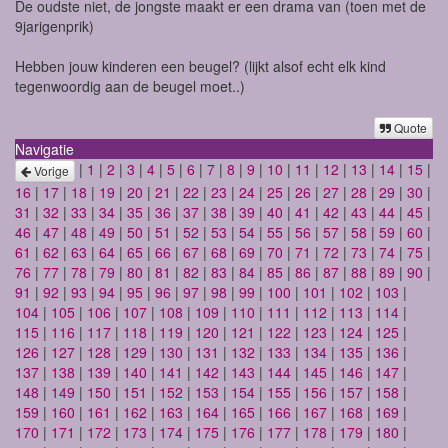
De oudste niet, de jongste maakt er een drama van (toen met de
9jarigenprik)
Hebben jouw kinderen een beugel? (lijkt alsof echt elk kind
tegenwoordig aan de beugel moet..)
Quote
Navigatie
|
1
|
2
|
3
|
4
|
5
|
6
|
7
|
8
|
9
|
10
|
11
|
12
|
13
|
14
|
15
|
Vorige
16
|
17
|
18
|
19
|
20
|
21
|
22
|
23
|
24
|
25
|
26
|
27
|
28
|
29
|
30
|
31
|
32
|
33
|
34
|
35
|
36
|
37
|
38
|
39
|
40
|
41
|
42
|
43
|
44
|
45
|
46
|
47
|
48
|
49
|
50
|
51
|
52
|
53
|
54
|
55
|
56
|
57
|
58
|
59
|
60
|
61
|
62
|
63
|
64
|
65
|
66
|
67
|
68
|
69
|
70
|
71
|
72
|
73
|
74
|
75
|
76
|
77
|
78
|
79
|
80
|
81
|
82
|
83
|
84
|
85
|
86
|
87
|
88
|
89
|
90
|
91
|
92
|
93
|
94
|
95
|
96
|
97
|
98
|
99
|
100
|
101
|
102
|
103
|
104
|
105
|
106
|
107
|
108
|
109
|
110
|
111
|
112
|
113
|
114
|
115
|
116
|
117
|
118
|
119
|
120
|
121
|
122
|
123
|
124
|
125
|
126
|
127
|
128
|
129
|
130
|
131
|
132
|
133
|
134
|
135
|
136
|
137
|
138
|
139
|
140
|
141
|
142
|
143
|
144
|
145
|
146
|
147
|
148
|
149
|
150
|
151
|
152
|
153
|
154
|
155
|
156
|
157
|
158
|
159
|
160
|
161
|
162
|
163
|
164
|
165
|
166
|
167
|
168
|
169
|
170
|
171
|
172
|
173
|
174
|
175
|
176
|
177
|
178
|
179
|
180
|