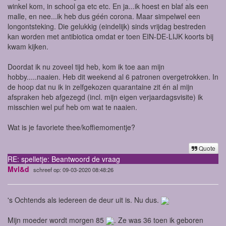
winkel kom, in school ga etc etc. En ja...ik hoest en blaf als een
malle, en nee...ik heb dus géén corona. Maar simpelwel een
longontsteking. Die gelukkig (eindelijk) sinds vrijdag bestreden
kan worden met antibiotica omdat er toen EIN-DE-LIJK koorts bij
kwam kijken.
Doordat ik nu zoveel tijd heb, kom ik toe aan mijn
hobby.....naaien. Heb dit weekend al 6 patronen overgetrokken. In
de hoop dat nu ik in zelfgekozen quarantaine zit én al mijn
afspraken heb afgezegd (incl. mijn eigen verjaardagsvisite) ik
misschien wel puf heb om wat te naaien.
Wat is je favoriete thee/koffiemomentje?
Quote
RE: spelletje: Beantwoord de vraag
Mvl&d
schreef op: 09-03-2020 08:48:26
's Ochtends als iedereen de deur uit is. Nu dus.
Mijn moeder wordt morgen 85
. Ze was 36 toen ik geboren