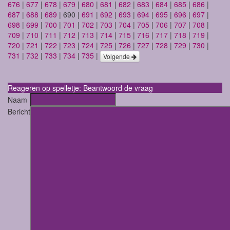
676
|
677
|
678
|
679
|
680
|
681
|
682
|
683
|
684
|
685
|
686
|
687
|
688
|
689
| 690 |
691
|
692
|
693
|
694
|
695
|
696
|
697
|
698
|
699
|
700
|
701
|
702
|
703
|
704
|
705
|
706
|
707
|
708
|
709
|
710
|
711
|
712
|
713
|
714
|
715
|
716
|
717
|
718
|
719
|
720
|
721
|
722
|
723
|
724
|
725
|
726
|
727
|
728
|
729
|
730
|
731
|
732
|
733
|
734
|
735
|
Volgende
Reageren op spelletje: Beantwoord de vraag
Naam
Bericht