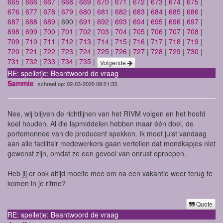
665
|
666
|
667
|
668
|
669
|
670
|
671
|
672
|
673
|
674
|
675
|
676
|
677
|
678
|
679
|
680
|
681
|
682
|
683
|
684
|
685
|
686
|
687
|
688
|
689
| 690 |
691
|
692
|
693
|
694
|
695
|
696
|
697
|
698
|
699
|
700
|
701
|
702
|
703
|
704
|
705
|
706
|
707
|
708
|
709
|
710
|
711
|
712
|
713
|
714
|
715
|
716
|
717
|
718
|
719
|
720
|
721
|
722
|
723
|
724
|
725
|
726
|
727
|
728
|
729
|
730
|
731
|
732
|
733
|
734
|
735
|
Volgende
RE: spelletje: Beantwoord de vraag
Sammie
schreef op: 02-03-2020 08:21:33
Nee, wij blijven de richtlijnen van het RIVM volgen en het hoofd
koel houden. Al die lapmiddelen hebben maar één doel, de
portemonnee van de producent spekken. Ik moet juist vandaag
aan alle facilitair medewerkers gaan vertellen dat mondkapjes niet
gewenst zijn, omdat ze een gevoel van onrust oproepen.
Heb jij er ook altijd moeite mee om na een vakantie weer terug te
komen in je ritme?
Quote
RE: spelletje: Beantwoord de vraag