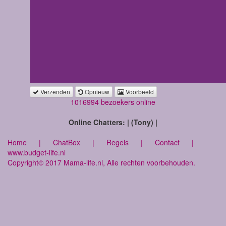
Verzenden
Opnieuw
Voorbeeld
1016994 bezoekers online
Online Chatters: | (Tony) |
Home
|
ChatBox
|
Regels
|
Contact
|
www.budget-life.nl
Copyright© 2017 Mama-life.nl, Alle rechten voorbehouden.