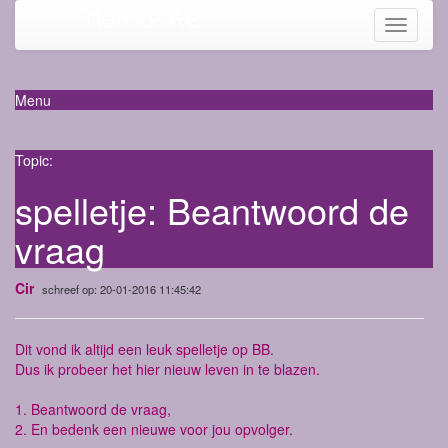
Mama-life
Toggle
navigati
Menu
Topic:
spelletje: Beantwoord de
vraag
Cir
schreef op: 20-01-2016 11:45:42
Dit vond ik altijd een leuk spelletje op BB.
Dus ik probeer het hier nieuw leven in te blazen.
1. Beantwoord de vraag,
2. En bedenk een nieuwe voor jou opvolger.