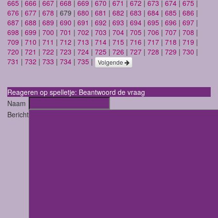
665
|
666
|
667
|
668
|
669
|
670
|
671
|
672
|
673
|
674
|
675
|
676
|
677
|
678
| 679 |
680
|
681
|
682
|
683
|
684
|
685
|
686
|
687
|
688
|
689
|
690
|
691
|
692
|
693
|
694
|
695
|
696
|
697
|
698
|
699
|
700
|
701
|
702
|
703
|
704
|
705
|
706
|
707
|
708
|
709
|
710
|
711
|
712
|
713
|
714
|
715
|
716
|
717
|
718
|
719
|
720
|
721
|
722
|
723
|
724
|
725
|
726
|
727
|
728
|
729
|
730
|
731
|
732
|
733
|
734
|
735
|
Volgende
Reageren op spelletje: Beantwoord de vraag
Naam
Bericht