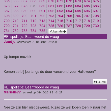
665
|
666
|
667
|
668
|
669
|
670
|
671
|
672
|
673
|
674
|
675
|
676
|
677
|
678
| 679 |
680
|
681
|
682
|
683
|
684
|
685
|
686
|
687
|
688
|
689
|
690
|
691
|
692
|
693
|
694
|
695
|
696
|
697
|
698
|
699
|
700
|
701
|
702
|
703
|
704
|
705
|
706
|
707
|
708
|
709
|
710
|
711
|
712
|
713
|
714
|
715
|
716
|
717
|
718
|
719
|
720
|
721
|
722
|
723
|
724
|
725
|
726
|
727
|
728
|
729
|
730
|
731
|
732
|
733
|
734
|
735
|
Volgende
RE: spelletje: Beantwoord de vraag
Juudje
schreef op: 31-10-2019 19:19:39
Up tempo muziek
Komen ze bij jou langs de deur vanavond voor Halloween?
Quote
RE: spelletje: Beantwoord de vraag
Marielle77
schreef op: 31-10-2019 21:01:27
Nee ze zijn hier niet geweest. Ik zag ze wel lopen toen ik naar het