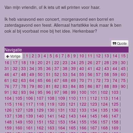
Van mijn vriendin, of ik iets uit wil printen voor haar.
Ik heb vanavond een concert, morgenavond een borrel en
zaterdagavond een feest. Allemaal hartstikke leuk maar ik ben
ook al bij voorbaat moe bij het idee. Herkenbaar?
Quote
Navigatie
|
1
|
2
|
3
|
4
|
5
|
6
|
7
|
8
|
9
|
10
|
11
|
12
|
13
|
14
|
15
|
Vorige
16
|
17
|
18
|
19
|
20
|
21
|
22
|
23
|
24
|
25
|
26
|
27
|
28
|
29
|
30
|
31
|
32
|
33
|
34
|
35
|
36
|
37
|
38
|
39
|
40
|
41
|
42
|
43
|
44
|
45
|
46
|
47
|
48
|
49
|
50
|
51
|
52
|
53
|
54
|
55
|
56
|
57
|
58
|
59
|
60
|
61
|
62
|
63
|
64
|
65
|
66
|
67
|
68
|
69
|
70
|
71
|
72
|
73
|
74
|
75
|
76
|
77
|
78
|
79
|
80
|
81
|
82
|
83
|
84
|
85
|
86
|
87
|
88
|
89
|
90
|
91
|
92
|
93
|
94
|
95
|
96
|
97
|
98
|
99
|
100
|
101
|
102
|
103
|
104
|
105
|
106
|
107
|
108
|
109
|
110
|
111
|
112
|
113
|
114
|
115
|
116
|
117
|
118
|
119
|
120
|
121
|
122
|
123
|
124
|
125
|
126
|
127
|
128
|
129
|
130
|
131
|
132
|
133
|
134
|
135
|
136
|
137
|
138
|
139
|
140
|
141
|
142
|
143
|
144
|
145
|
146
|
147
|
148
|
149
|
150
|
151
|
152
|
153
|
154
|
155
|
156
|
157
|
158
|
159
|
160
|
161
|
162
|
163
|
164
|
165
|
166
|
167
|
168
|
169
|