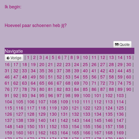
Ik begin:
Hoeveel paar schoenen heb jij?
Quote
Navigatie
|
1
|
2
|
3
|
4
|
5
|
6
|
7
|
8
|
9
|
10
|
11
|
12
|
13
|
14
|
15
|
Vorige
16
|
17
|
18
|
19
|
20
|
21
|
22
|
23
|
24
|
25
|
26
|
27
|
28
|
29
|
30
|
31
|
32
|
33
|
34
|
35
|
36
|
37
|
38
|
39
|
40
|
41
|
42
|
43
|
44
|
45
|
46
|
47
|
48
|
49
|
50
|
51
|
52
|
53
|
54
|
55
|
56
|
57
|
58
|
59
|
60
|
61
|
62
|
63
|
64
|
65
|
66
|
67
|
68
|
69
|
70
|
71
|
72
|
73
|
74
|
75
|
76
|
77
|
78
|
79
|
80
|
81
|
82
|
83
|
84
|
85
|
86
|
87
|
88
|
89
|
90
|
91
|
92
|
93
|
94
|
95
|
96
|
97
|
98
|
99
|
100
|
101
|
102
|
103
|
104
|
105
|
106
|
107
|
108
|
109
|
110
|
111
|
112
|
113
|
114
|
115
|
116
|
117
|
118
|
119
|
120
|
121
|
122
|
123
|
124
|
125
|
126
|
127
|
128
|
129
|
130
|
131
|
132
|
133
|
134
|
135
|
136
|
137
|
138
|
139
|
140
|
141
|
142
|
143
|
144
|
145
|
146
|
147
|
148
|
149
|
150
|
151
|
152
|
153
|
154
|
155
|
156
|
157
|
158
|
159
|
160
|
161
|
162
|
163
|
164
|
165
|
166
|
167
|
168
|
169
|
170
|
171
|
172
|
173
|
174
|
175
|
176
|
177
|
178
|
179
|
180
|