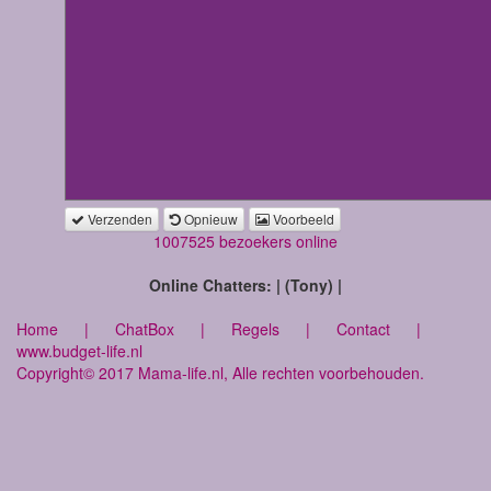
Verzenden
Opnieuw
Voorbeeld
1007525 bezoekers online
Online Chatters: | (Tony) |
Home
|
ChatBox
|
Regels
|
Contact
|
www.budget-life.nl
Copyright© 2017 Mama-life.nl, Alle rechten voorbehouden.