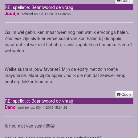
Quote
RE: spelletje: Beantwoord de vraag
Juudje
schreef op: 03-11-2019 14:36:38
Ga 'm wel gebruiken maar weet nog niet wat ik ervoor ga halen.
Zou leuk zijn als ik er verse sushi van kon halen bij de appie,
maar dat zal wel niet hahaha, is wel vegetarisch hmmmm ik zou 't
wel weten.
Welke sushi is jouw favoriet? Mijn de ebifry met zo'n toefje
mayonaise. Maar bij de appie vind ik die met dat zeewier erop
heel erg lekker hmmmm.
Quote
RE: spelletje: Beantwoord de vraag
Dano
schreef op: 03-11-2019 15:34:26
Ik hou niet van sushi 🙈😂
heb je wel eens een issue met een bedrijf gehad?