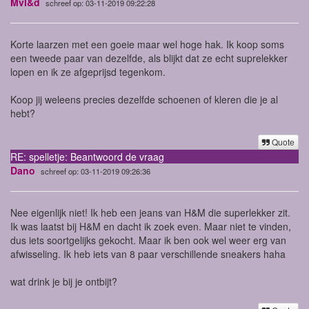
Mvl&d
schreef op: 03-11-2019 09:22:28
Korte laarzen met een goeie maar wel hoge hak. Ik koop soms
een tweede paar van dezelfde, als blijkt dat ze echt suprelekker
lopen en ik ze afgeprijsd tegenkom.
Koop jij weleens precies dezelfde schoenen of kleren die je al
hebt?
Quote
RE: spelletje: Beantwoord de vraag
Dano
schreef op: 03-11-2019 09:26:36
Nee eigenlijk niet! Ik heb een jeans van H&M die superlekker zit.
Ik was laatst bij H&M en dacht ik zoek even. Maar niet te vinden,
dus iets soortgelijks gekocht. Maar ik ben ook wel weer erg van
afwisseling. Ik heb iets van 8 paar verschillende sneakers haha
wat drink je bij je ontbijt?