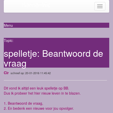
Mama-life
Toggle
navigati
Menu
Topic:
spelletje: Beantwoord de
vraag
Cir
schreef op: 20-01-2016 11:45:42
Dit vond ik altijd een leuk spelletje op BB.
Dus ik probeer het hier nieuw leven in te blazen.
1. Beantwoord de vraag,
2. En bedenk een nieuwe voor jou opvolger.