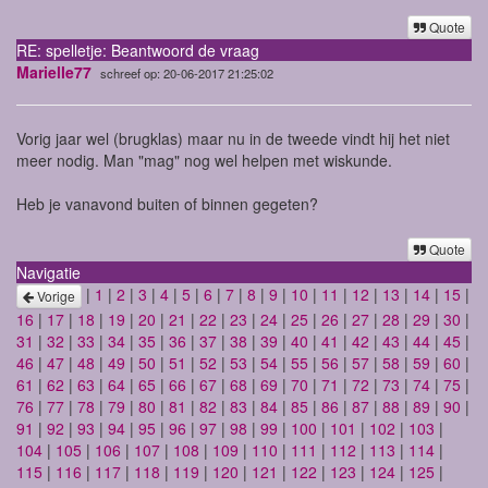
Quote
RE: spelletje: Beantwoord de vraag
Marielle77
schreef op: 20-06-2017 21:25:02
Vorig jaar wel (brugklas) maar nu in de tweede vindt hij het niet
meer nodig. Man "mag" nog wel helpen met wiskunde.
Heb je vanavond buiten of binnen gegeten?
Quote
Navigatie
|
1
|
2
|
3
|
4
|
5
|
6
|
7
|
8
|
9
|
10
|
11
|
12
|
13
|
14
|
15
|
Vorige
16
|
17
|
18
|
19
|
20
|
21
|
22
|
23
|
24
|
25
|
26
|
27
|
28
|
29
|
30
|
31
|
32
|
33
|
34
|
35
|
36
|
37
|
38
|
39
|
40
|
41
|
42
|
43
|
44
|
45
|
46
|
47
|
48
|
49
|
50
|
51
|
52
|
53
|
54
|
55
|
56
|
57
|
58
|
59
|
60
|
61
|
62
|
63
|
64
|
65
|
66
|
67
|
68
|
69
|
70
|
71
|
72
|
73
|
74
|
75
|
76
|
77
|
78
|
79
|
80
|
81
|
82
|
83
|
84
|
85
|
86
|
87
|
88
|
89
|
90
|
91
|
92
|
93
|
94
|
95
|
96
|
97
|
98
|
99
|
100
|
101
|
102
|
103
|
104
|
105
|
106
|
107
|
108
|
109
|
110
|
111
|
112
|
113
|
114
|
115
|
116
|
117
|
118
|
119
|
120
|
121
|
122
|
123
|
124
|
125
|