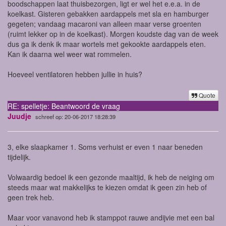
boodschappen laat thuisbezorgen, ligt er wel het e.e.a. in de
koelkast. Gisteren gebakken aardappels met sla en hamburger
gegeten; vandaag macaroni van alleen maar verse groenten
(ruimt lekker op in de koelkast). Morgen koudste dag van de week
dus ga ik denk ik maar wortels met gekookte aardappels eten.
Kan ik daarna wel weer wat rommelen.
Hoeveel ventilatoren hebben jullie in huis?
Quote
RE: spelletje: Beantwoord de vraag
Juudje
schreef op: 20-06-2017 18:28:39
3, elke slaapkamer 1. Soms verhuist er even 1 naar beneden
tijdelijk.
Volwaardig bedoel ik een gezonde maaltijd, ik heb de neiging om
steeds maar wat makkelijks te kiezen omdat ik geen zin heb of
geen trek heb.
Maar voor vanavond heb ik stamppot rauwe andijvie met een bal