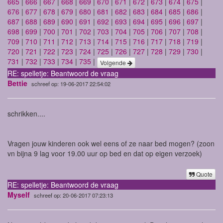
665
|
666
|
667
|
668
|
669
|
670
|
671
|
672
|
673
|
674
|
675
|
676
|
677
|
678
|
679
|
680
|
681
|
682
|
683
|
684
|
685
|
686
|
687
|
688
|
689
|
690
|
691
|
692
|
693
|
694
|
695
|
696
|
697
|
698
|
699
|
700
|
701
|
702
|
703
|
704
|
705
|
706
|
707
|
708
|
709
|
710
|
711
|
712
|
713
|
714
|
715
|
716
|
717
|
718
|
719
|
720
|
721
|
722
|
723
|
724
|
725
|
726
|
727
|
728
|
729
|
730
|
731
|
732
|
733
|
734
|
735
|
Volgende
RE: spelletje: Beantwoord de vraag
Bettie
schreef op: 19-06-2017 22:54:02
schrikken....
Vragen jouw kinderen ook wel eens of ze naar bed mogen? (zoon
vn bijna 9 lag voor 19.00 uur op bed en dat op eigen verzoek)
Quote
RE: spelletje: Beantwoord de vraag
Myself
schreef op: 20-06-2017 07:23:13