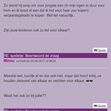
Zo stond hij erop om voor jongste een (in mijn ogen te duur voor
hem en ik bood al aan dat ik het voor haar zou kopen)
verjaardagskado te kopen. Wel lief natuurlijk.
Zijn jouw kinderen ook zo lief voor elkaar?
Quote
RE: spelletje: Beantwoord de vraag
Minou
schreef op: 20-06-2017 12:08:22
Meestal wel..tuurlijk af en toe ook niet..maar dat hoort erbij..ze
houden zielsveel van elkaar en vechten voor elkaar..❤️❤️
Waait het ook zo bij jullie??
Quote
RE: spelletje: Beantwoord de vraag