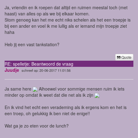
Ja, vriendin en ik roepen dat altijd en ruimen meestal toch (met
haast) van alles op als we bij elkaar komen.
Stom genoeg kan het me echt niks schelen als het een troepje is
bij een ander en voel ik me lullig als er iemand mijn troepje ziet
haha
Heb jij een vast tankstation?
Quote
RE: spelletje: Beantwoord de vraag
Juudje
schreef op: 20-06-2017 11:01:56
Ja same here
Alhoewel voor sommige mensen ruim ik iets
minder op omdat ik weet dat die net als ik zijn
En ik vind het echt een verademing als ik ergens kom en het is
een troep, oh gelukkig ik ben niet de enige!!
Wat ga je zo eten voor de lunch?