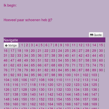
Ik begin:
Hoeveel paar schoenen heb jij?
Quote
Navigatie
|
1
|
2
|
3
|
4
|
5
|
6
|
7
|
8
|
9
|
10
|
11
|
12
|
13
|
14
|
15
|
Vorige
16
|
17
|
18
|
19
|
20
|
21
|
22
|
23
|
24
|
25
|
26
|
27
|
28
|
29
|
30
|
31
|
32
|
33
|
34
|
35
|
36
|
37
|
38
|
39
|
40
|
41
|
42
|
43
|
44
|
45
|
46
|
47
|
48
|
49
|
50
|
51
|
52
|
53
|
54
|
55
|
56
|
57
|
58
|
59
|
60
|
61
|
62
|
63
|
64
|
65
|
66
|
67
|
68
|
69
|
70
|
71
|
72
|
73
|
74
|
75
|
76
|
77
|
78
|
79
|
80
|
81
|
82
|
83
|
84
|
85
|
86
|
87
|
88
|
89
|
90
|
91
|
92
|
93
|
94
|
95
|
96
|
97
|
98
|
99
|
100
|
101
|
102
|
103
|
104
|
105
|
106
|
107
|
108
|
109
|
110
|
111
|
112
|
113
|
114
|
115
|
116
|
117
|
118
|
119
|
120
|
121
|
122
|
123
|
124
|
125
|
126
|
127
|
128
|
129
|
130
|
131
|
132
|
133
|
134
|
135
|
136
|
137
|
138
|
139
|
140
|
141
|
142
|
143
|
144
|
145
|
146
|
147
|
148
|
149
|
150
|
151
|
152
|
153
|
154
|
155
|
156
|
157
|
158
|
159
|
160
|
161
|
162
|
163
|
164
|
165
|
166
|
167
|
168
|
169
|
170
|
171
|
172
|
173
|
174
|
175
|
176
|
177
|
178
|
179
|
180
|