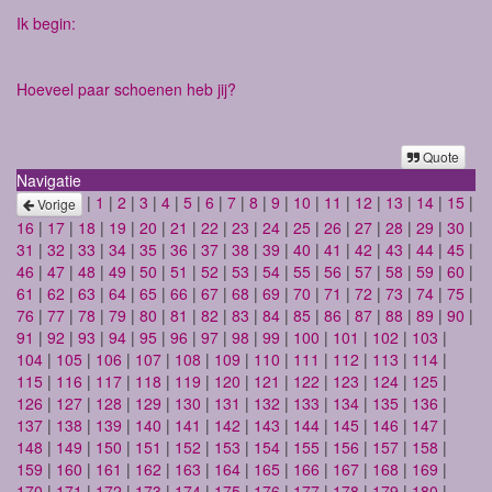
Ik begin:
Hoeveel paar schoenen heb jij?
Quote
Navigatie
|
1
|
2
|
3
|
4
|
5
|
6
|
7
|
8
|
9
|
10
|
11
|
12
|
13
|
14
|
15
|
Vorige
16
|
17
|
18
|
19
|
20
|
21
|
22
|
23
|
24
|
25
|
26
|
27
|
28
|
29
|
30
|
31
|
32
|
33
|
34
|
35
|
36
|
37
|
38
|
39
|
40
|
41
|
42
|
43
|
44
|
45
|
46
|
47
|
48
|
49
|
50
|
51
|
52
|
53
|
54
|
55
|
56
|
57
|
58
|
59
|
60
|
61
|
62
|
63
|
64
|
65
|
66
|
67
|
68
|
69
|
70
|
71
|
72
|
73
|
74
|
75
|
76
|
77
|
78
|
79
|
80
|
81
|
82
|
83
|
84
|
85
|
86
|
87
|
88
|
89
|
90
|
91
|
92
|
93
|
94
|
95
|
96
|
97
|
98
|
99
|
100
|
101
|
102
|
103
|
104
|
105
|
106
|
107
|
108
|
109
|
110
|
111
|
112
|
113
|
114
|
115
|
116
|
117
|
118
|
119
|
120
|
121
|
122
|
123
|
124
|
125
|
126
|
127
|
128
|
129
|
130
|
131
|
132
|
133
|
134
|
135
|
136
|
137
|
138
|
139
|
140
|
141
|
142
|
143
|
144
|
145
|
146
|
147
|
148
|
149
|
150
|
151
|
152
|
153
|
154
|
155
|
156
|
157
|
158
|
159
|
160
|
161
|
162
|
163
|
164
|
165
|
166
|
167
|
168
|
169
|
170
|
171
|
172
|
173
|
174
|
175
|
176
|
177
|
178
|
179
|
180
|