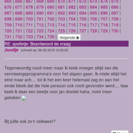
665
|
666
|
667
|
668
|
669
|
670
|
671
|
672
|
673
|
674
|
675
|
676
|
677
|
678
|
679
|
680
|
681
|
682
|
683
|
684
|
685
|
686
|
687
|
688
|
689
|
690
|
691
|
692
|
693
|
694
|
695
|
696
|
697
|
698
|
699
|
700
|
701
|
702
|
703
|
704
|
705
|
706
|
707
|
708
|
709
|
710
|
711
|
712
|
713
|
714
|
715
|
716
|
717
|
718
|
719
|
720
|
721
|
722
|
723
|
724
|
725
|
726
|
727
|
728
|
729
|
730
|
731
|
732
|
733
|
734
|
735
|
Volgende
RE: spelletje: Beantwoord de vraag
Juudje
schreef op: 06-02-2019 12:02:20
Tegenwoordig nooit meer maar ik keek vroeger altijd van die
vermissingsprogramma's voor het slapen gaan. Ik miste altijd het
eind maar ach.... tot ik het een keer helemaal zag en aan het
einde bleek dat die hele persoon ook nooit gevonden werd.... tsss
keek ik daar een beetje voor jan doedel haha, noiot meer
gekeken
Bij jullie ook zo'n zeikweer?