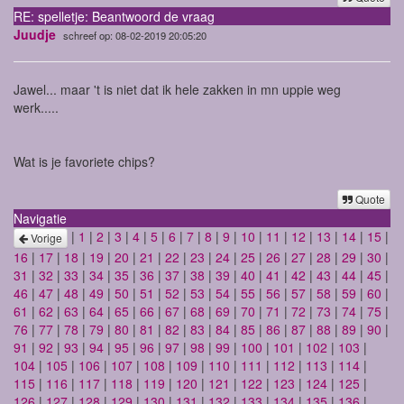
RE: spelletje: Beantwoord de vraag
Juudje
schreef op: 08-02-2019 20:05:20
Jawel... maar 't is niet dat ik hele zakken in mn uppie weg
werk.....
Wat is je favoriete chips?
Quote
Navigatie
|
1
|
2
|
3
|
4
|
5
|
6
|
7
|
8
|
9
|
10
|
11
|
12
|
13
|
14
|
15
|
Vorige
16
|
17
|
18
|
19
|
20
|
21
|
22
|
23
|
24
|
25
|
26
|
27
|
28
|
29
|
30
|
31
|
32
|
33
|
34
|
35
|
36
|
37
|
38
|
39
|
40
|
41
|
42
|
43
|
44
|
45
|
46
|
47
|
48
|
49
|
50
|
51
|
52
|
53
|
54
|
55
|
56
|
57
|
58
|
59
|
60
|
61
|
62
|
63
|
64
|
65
|
66
|
67
|
68
|
69
|
70
|
71
|
72
|
73
|
74
|
75
|
76
|
77
|
78
|
79
|
80
|
81
|
82
|
83
|
84
|
85
|
86
|
87
|
88
|
89
|
90
|
91
|
92
|
93
|
94
|
95
|
96
|
97
|
98
|
99
|
100
|
101
|
102
|
103
|
104
|
105
|
106
|
107
|
108
|
109
|
110
|
111
|
112
|
113
|
114
|
115
|
116
|
117
|
118
|
119
|
120
|
121
|
122
|
123
|
124
|
125
|
126
|
127
|
128
|
129
|
130
|
131
|
132
|
133
|
134
|
135
|
136
|