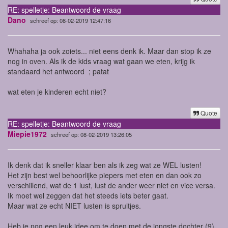
RE: spelletje: Beantwoord de vraag
Dano
schreef op: 08-02-2019 12:47:16
Whahaha ja ook zoiets... niet eens denk ik. Maar dan stop ik ze
nog in oven. Als ik de kids vraag wat gaan we eten, krijg ik
standaard het antwoord ; patat
wat eten je kinderen echt niet?
Quote
RE: spelletje: Beantwoord de vraag
Miepie1972
schreef op: 08-02-2019 13:26:05
Ik denk dat ik sneller klaar ben als ik zeg wat ze WEL lusten!
Het zijn best wel behoorlijke piepers met eten en dan ook zo
verschillend, wat de 1 lust, lust de ander weer niet en vice versa.
Ik moet wel zeggen dat het steeds iets beter gaat.
Maar wat ze echt NIET lusten is spruitjes.
Heb je nog een leuk idee om te doen met de jongste dochter (9).