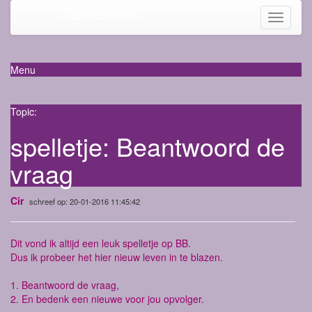
Mama-life
Toggle
navigati
Menu
Topic:
spelletje: Beantwoord de
vraag
Cir
schreef op: 20-01-2016 11:45:42
Dit vond ik altijd een leuk spelletje op BB.
Dus ik probeer het hier nieuw leven in te blazen.
1. Beantwoord de vraag,
2. En bedenk een nieuwe voor jou opvolger.