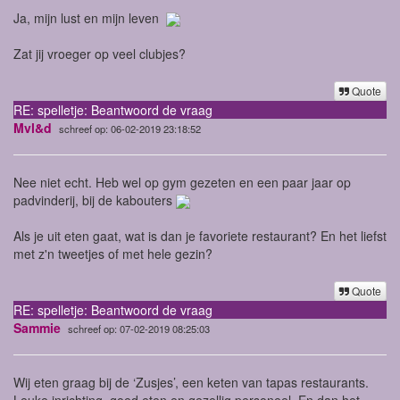
Ja, mijn lust en mijn leven
Zat jij vroeger op veel clubjes?
Quote
RE: spelletje: Beantwoord de vraag
Mvl&d
schreef op: 06-02-2019 23:18:52
Nee niet echt. Heb wel op gym gezeten en een paar jaar op
padvinderij, bij de kabouters
Als je uit eten gaat, wat is dan je favoriete restaurant? En het liefst
met z'n tweetjes of met hele gezin?
Quote
RE: spelletje: Beantwoord de vraag
Sammie
schreef op: 07-02-2019 08:25:03
Wij eten graag bij de ‘Zusjes’, een keten van tapas restaurants.
Leuke inrichting, goed eten en gezellig personeel. En dan het