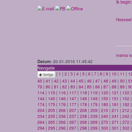
Ik begin:
Hoeveel 
mama va
Datum:
20-01-2016 11:45:42
Navigatie
|
1
|
2
|
3
|
4
|
5
|
6
|
7
|
8
|
9
|
10
|
11
|
1
Vorige
40
|
41
|
42
|
43
|
44
|
45
|
46
|
47
|
48
|
49
|
50
|
5
79
|
80
|
81
|
82
|
83
|
84
|
85
|
86
|
87
|
88
|
89
|
9
114
|
115
|
116
|
117
|
118
|
119
|
120
|
121
|
122
144
|
145
|
146
|
147
|
148
|
149
|
150
|
151
|
152
174
|
175
|
176
|
177
|
178
|
179
|
180
|
181
|
182
204
|
205
|
206
|
207
|
208
|
209
|
210
|
211
|
212
234
|
235
|
236
|
237
|
238
|
239
|
240
|
241
|
242
264
|
265
|
266
|
267
|
268
|
269
|
270
|
271
|
272
294
|
295
|
296
|
297
|
298
|
299
|
300
|
301
|
302