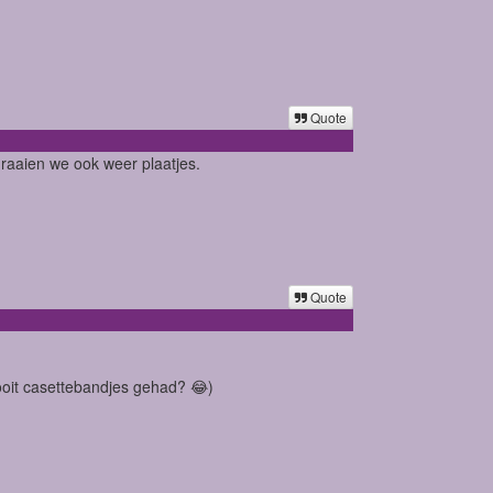
Quote
draaien we ook weer plaatjes.
Quote
nooit casettebandjes gehad? 😂)