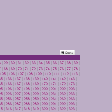
Quote
8
|
29
|
30
|
31
|
32
|
33
|
34
|
35
|
36
|
37
|
38
|
39
|
7
|
68
|
69
|
70
|
71
|
72
|
73
|
74
|
75
|
76
|
77
|
78
|
105
|
106
|
107
|
108
|
109
|
110
|
111
|
112
|
113
|
35
|
136
|
137
|
138
|
139
|
140
|
141
|
142
|
143
|
65
|
166
|
167
|
168
|
169
|
170
|
171
|
172
|
173
|
95
|
196
|
197
|
198
|
199
|
200
|
201
|
202
|
203
|
25
|
226
|
227
|
228
|
229
|
230
|
231
|
232
|
233
|
55
|
256
|
257
|
258
|
259
|
260
|
261
|
262
|
263
|
85
|
286
|
287
|
288
|
289
|
290
|
291
|
292
|
293
|
15
|
316
|
317
|
318
|
319
|
320
|
321
|
322
|
323
|