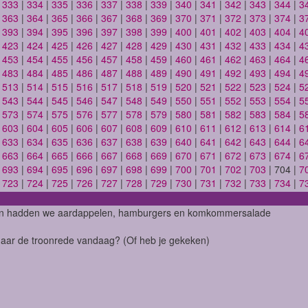
|
333
|
334
|
335
|
336
|
337
|
338
|
339
|
340
|
341
|
342
|
343
|
344
|
3
|
363
|
364
|
365
|
366
|
367
|
368
|
369
|
370
|
371
|
372
|
373
|
374
|
3
|
393
|
394
|
395
|
396
|
397
|
398
|
399
|
400
|
401
|
402
|
403
|
404
|
4
|
423
|
424
|
425
|
426
|
427
|
428
|
429
|
430
|
431
|
432
|
433
|
434
|
4
|
453
|
454
|
455
|
456
|
457
|
458
|
459
|
460
|
461
|
462
|
463
|
464
|
4
|
483
|
484
|
485
|
486
|
487
|
488
|
489
|
490
|
491
|
492
|
493
|
494
|
4
|
513
|
514
|
515
|
516
|
517
|
518
|
519
|
520
|
521
|
522
|
523
|
524
|
5
|
543
|
544
|
545
|
546
|
547
|
548
|
549
|
550
|
551
|
552
|
553
|
554
|
5
|
573
|
574
|
575
|
576
|
577
|
578
|
579
|
580
|
581
|
582
|
583
|
584
|
5
|
603
|
604
|
605
|
606
|
607
|
608
|
609
|
610
|
611
|
612
|
613
|
614
|
6
|
633
|
634
|
635
|
636
|
637
|
638
|
639
|
640
|
641
|
642
|
643
|
644
|
6
|
663
|
664
|
665
|
666
|
667
|
668
|
669
|
670
|
671
|
672
|
673
|
674
|
6
|
693
|
694
|
695
|
696
|
697
|
698
|
699
|
700
|
701
|
702
|
703
| 704 |
7
|
723
|
724
|
725
|
726
|
727
|
728
|
729
|
730
|
731
|
732
|
733
|
734
|
7
en hadden we aardappelen, hamburgers en komkommersalade
 naar de troonrede vandaag? (Of heb je gekeken)