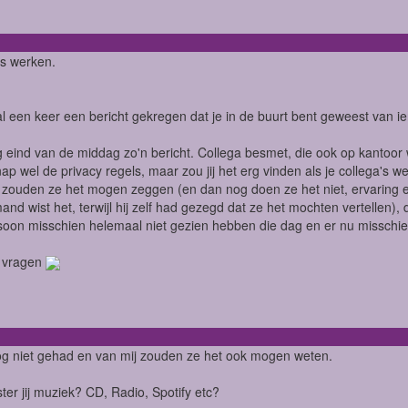
s werken.
 al een keer een bericht gekregen dat je in de buurt bent geweest van
g eind van de middag zo'n bericht. Collega besmet, die ook op kantoor 
nap wel de privacy regels, maar zou jij het erg vinden als je collega's w
 zouden ze het mogen zeggen (en dan nog doen ze het niet, ervaring ee
and wist het, terwijl hij zelf had gezegd dat ze het mochten vertellen)
soon misschien helemaal niet gezien hebben die dag en er nu misschien
2 vragen
g niet gehad en van mij zouden ze het ook mogen weten.
ster jij muziek? CD, Radio, Spotify etc?