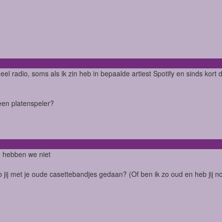
el radio, soms als ik zin heb in bepaalde artiest Spotify en sinds kort 
 een platenspeler?
 hebben we niet
 jij met je oude casettebandjes gedaan? (Of ben ik zo oud en heb jij 