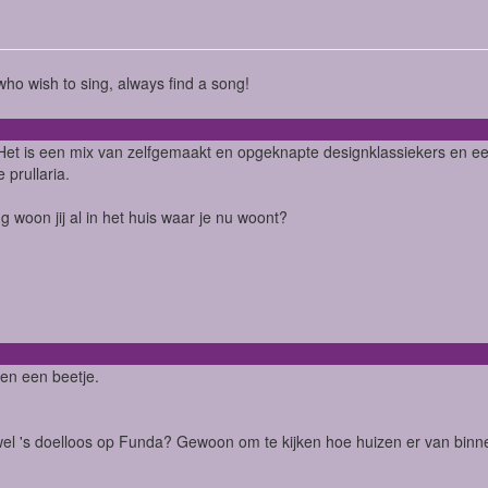
ho wish to sing, always find a song!
Het is een mix van zelfgemaakt en opgeknapte designklassiekers en een 
 prullaria.
g woon jij al in het huis waar je nu woont?
 en een beetje.
 wel 's doelloos op Funda? Gewoon om te kijken hoe huizen er van binne