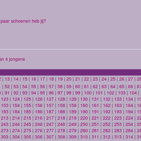
paar schoenen heb jij?
n 4 jongens
2
|
13
|
14
|
15
|
16
|
17
|
18
|
19
|
20
|
21
|
22
|
23
|
24
|
25
|
26
|
27
|
2
1
|
52
|
53
|
54
|
55
|
56
|
57
|
58
|
59
|
60
|
61
|
62
|
63
|
64
|
65
|
66
|
6
0
|
91
|
92
|
93
|
94
|
95
|
96
|
97
|
98
|
99
|
100
|
101
|
102
|
103
|
104
|
|
123
|
124
|
125
|
126
|
127
|
128
|
129
|
130
|
131
|
132
|
133
|
134
|
1
|
153
|
154
|
155
|
156
|
157
|
158
|
159
|
160
|
161
|
162
|
163
|
164
|
1
|
183
|
184
|
185
|
186
|
187
|
188
|
189
|
190
|
191
|
192
|
193
|
194
|
1
|
213
|
214
|
215
|
216
|
217
|
218
|
219
|
220
|
221
|
222
|
223
|
224
|
2
|
243
|
244
|
245
|
246
|
247
|
248
|
249
|
250
|
251
|
252
|
253
|
254
|
2
|
273
|
274
|
275
|
276
|
277
|
278
|
279
|
280
|
281
|
282
|
283
|
284
|
2
|
303
|
304
|
305
|
306
|
307
|
308
|
309
|
310
|
311
|
312
|
313
|
314
|
3