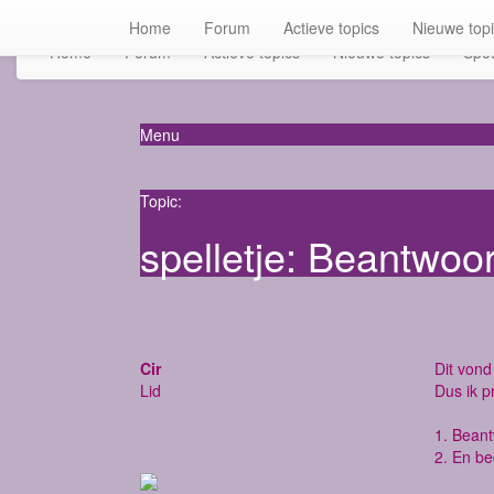
Home
Forum
Actieve topics
Nieuwe top
Home
Forum
Actieve topics
Nieuwe topics
Spot
Menu
Topic:
spelletje: Beantwoo
Cir
Dit vond 
Lid
Dus ik p
1. Bean
2. En be