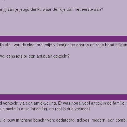
 jij aan je jeugd denkt, waar denk je dan het eerste aan?
ijs eten van de sloot met mijn vriendjes en daarna de rode hond krijg
wel eens iets bij een antiquair gekocht?
l verkocht via een antiekveiling. Er was nogal veel antiek in de familie
tuk paste in onze inrichting, de rest is dus verkocht.
 je jouw inrichting beschrijven: gedateerd, tijdloos, modern, een combin