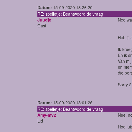
Datum:
15-09-2020 13:26:20
RE: spelletje: Beantwoord de vraag
Juudje
Nee wa
Gast
Heb jij
Ik kree
En ik s
Van mij
en niem
die per
Sorry 
Datum:
15-09-2020 18:01:26
RE: spelletje: Beantwoord de vraag
Amy-mv2
Nee, no
Lid
Hoe lui