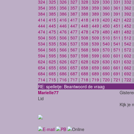
324
|
325
|
326
|
327
|
328
|
329
|
330
|
331
|
332
354
|
355
|
356
|
357
|
358
|
359
|
360
|
361
|
362
384
|
385
|
386
|
387
|
388
|
389
|
390
|
391
|
392
414
|
415
|
416
|
417
|
418
|
419
|
420
|
421
|
422
444
|
445
|
446
|
447
|
448
|
449
|
450
|
451
|
452
474
|
475
|
476
|
477
|
478
|
479
|
480
|
481
|
482
504
|
505
|
506
|
507
|
508
|
509
|
510
|
511
|
512
534
|
535
|
536
|
537
|
538
|
539
|
540
|
541
|
542
564
|
565
|
566
|
567
|
568
|
569
|
570
|
571
|
572
594
|
595
|
596
|
597
|
598
|
599
|
600
|
601
|
602
624
|
625
|
626
|
627
|
628
|
629
|
630
|
631
|
632
654
|
655
|
656
|
657
|
658
|
659
|
660
|
661
|
662
684
|
685
|
686
|
687
|
688
|
689
|
690
|
691
|
692
714
|
715
|
716
|
717
|
718
|
719
|
720
|
721
|
722
RE: spelletje: Beantwoord de vraag
Marielle77
Gister
Lid
Kijk je