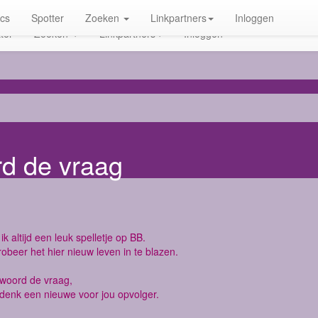
ics
Spotter
Zoeken
Linkpartners
Inloggen
ter
Zoeken
Linkpartners
Inloggen
rd de vraag
ik altijd een leuk spelletje op BB.
robeer het hier nieuw leven in te blazen.
twoord de vraag,
denk een nieuwe voor jou opvolger.