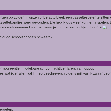
gen op zolder. In onze vorige auto bleek een cassettespeler te zitten e
ssettebandjes weer gevonden. Die heb ik dus weer kunnen afspelen, te
 na welk nummer kwam en waar je nog net een stukje dj hoorde
 je oude schoolagenda's bewaard?
er nog eentje, middelbare school, tachtiger jaren, van toppop.
lees wat ik er allemaal in heb geschreven, volgens mij was ik zwaar depr
ergeten: